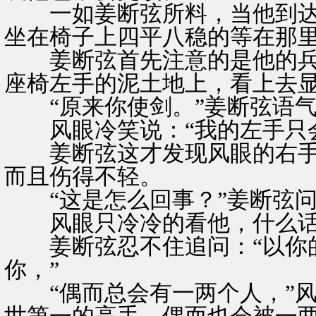
一如姜断弦所料，当他到达
坐在椅子上四平八稳的等在那
姜断弦首先注意的是他的兵
座椅左手的泥土地上，看上去
“原来你使剑。”姜断弦语气
风眼冷笑说：“我的左手只会
姜断弦这才发现风眼的右手
而且伤得不轻。
“这是怎么回事？”姜断弦问
风眼只冷冷的看他，什么话
姜断弦忍不住追问：“以你的
你，”
“偶而总会有一两个人，”风