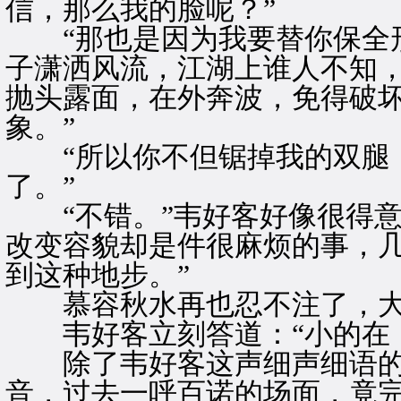
信，那么我的脸呢？”
“那也是因为我要替你保全形
子潇洒风流，江湖上谁人不知
抛头露面，在外奔波，免得破
象。”
“所以你不但锯掉我的双腿，
了。”
“不错。”韦好客好像很得意
改变容貌却是件很麻烦的事，
到这种地步。”
慕容秋水再也忍不注了，大叫
韦好客立刻答道：“小的在，
除了韦好客这声细声细语的
音，过去一呼百诺的场面，竟