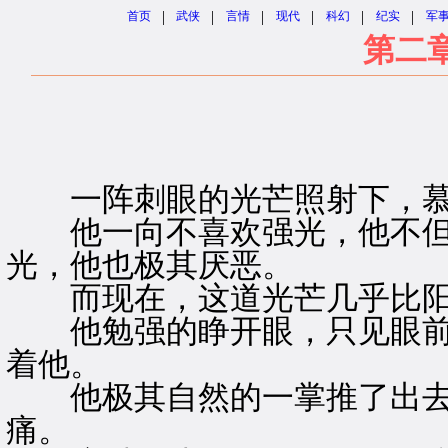
|
|
|
|
|
|
首页
武侠
言情
现代
科幻
纪实
军
第二章
一阵刺眼的光芒照射下，慕
他一向不喜欢强光，他不但
光，他也极其厌恶。
而现在，这道光芒几乎比阳
他勉强的睁开眼，只见眼前
着他。
他极其自然的一掌推了出去
痛。