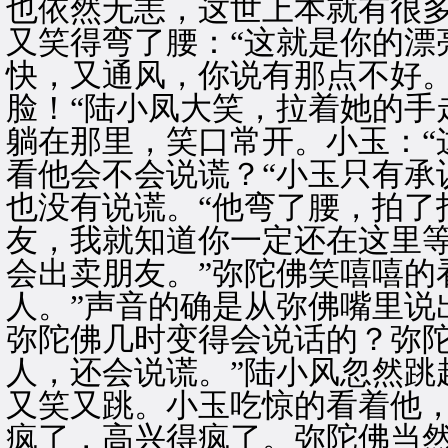
也依然无恙，这世上本就有很
又笑得弯了腰：“这就是你的漂
快，又通风，你说有那点不好。
脸！“陆小凤大笑，拉着她的手
躺在那里，笑口常开。小玉：“
看他会不会说谎？“小玉只有承
也没有说谎。“他弯了腰，拍了
友，我就知道你一定还在这里
会出卖朋友。”弥陀佛笑嘻嘻的
人。”声音的确是从弥佛嘴里说
弥陀佛几时变得会说话的？弥陀
人，还会说谎。”陆小风忽然跳
又笑又跳。小玉吃惊的看着他
疯了，高兴得疯了。弥陀佛当