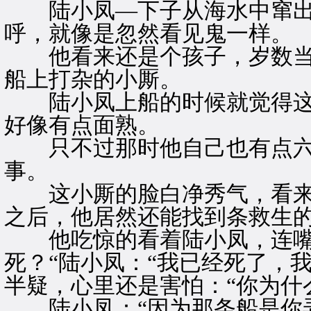
陆小凤—下子从海水中窜出
呼，就像是忽然看见鬼一样。
他看来还是个孩子，岁数当
船上打杂的小厮。
陆小凤上船的时候就觉得这
好像有点面熟。
只不过那时他自己也有点六
事。
这小厮的脸白净秀气，看来
之后，他居然还能找到条救生
他吃惊的看着陆小凤，连嘴唇
死？“陆小凤：“我已经死了，
半疑，心里还是害怕：“你为什
陆小凤：“因为那条船是你