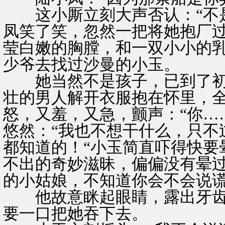
这小厮立刻大声否认：“不是
凤笑了笑，忽然一把将她抱厂
莹白嫩的胸膛，和一双小小的
少爷去找过沙曼的小玉。
她当然不是孩子，已到了初
壮的男人解开衣服抱在怀里，
怒，又羞，又急，颤声：“你…
悠然：“我也不想干什么，只不
都知道的！“小玉简直吓得快要
不出的奇妙滋昧，偏偏没有晕过
的小姑娘，不知道你会不会说谎
他故意眯起眼睛，露出牙齿
要一口把她吞下去。