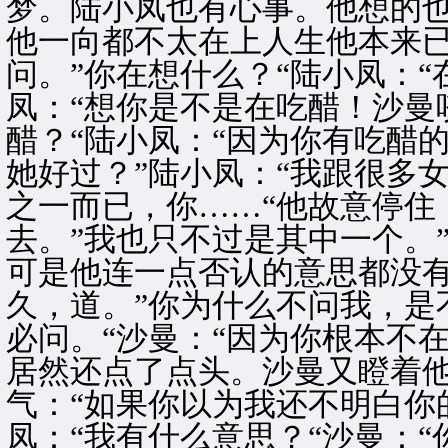
梦。陆小凤也有心事。他想的
他一向都不太在上人生他本来
问。”你在想什么？“陆小凤：“
凤：“想你是不是在吃醋！沙曼
醋？“陆小凤：“因为你有吃醋
她好过？”陆小凤：“我跟很多
之一而已，你……“他故意停住
去。”我也只不过是其中一个。
可是他连一点否认的意思都没
久，道。”你为什么不问我，是
必问。“沙曼：“因为你根本不
居然还点了点头。沙曼又瞪着
气：“如果你以为我还不明白你
凤：“我有什么意思？“沙曼：“