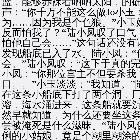
蓝，能够赤裸着晒晒太阳，的
声：“你千万不能这么做Jo小玉
为……因为我是个色狼。”小玉
反而怕我了？“陆小凤叹了口气
怕他自己会……”这句话还没有
发现船底已入了水。陆小凤：“
会。”陆小凤叹：“这下于真的完
小凤：“你那位宫主不但要杀我
口。。”小玉淡淡：“我知道。”
在这条小船底下打了两个洞，
溶，海水涌进来，这条船就要沉
然早就知道，为什么还要坐这条
尝被淹死是什么滋昧。“陆小凤
俐的小姑娘，竟是个糊里糊涂的