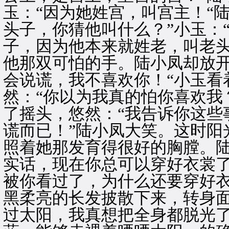
玉：“因为她姓宫，叫宫主！“
头子，你猜他叫什么？”小玉：
子，因为他本来就姓老，叫老头
他那双可怕的手。陆小凤却放开
会说谎，我不喜欢你！“小玉看
然：“你以为我真的怕你喜欢我
了摇头，悠然：“我告诉你这些
谎而已！”陆小凤大笑。这时阳
照着她那发育得很好的胸膛。陆
实话，现在你总可以穿好衣裳了
被你看过了，为什么还要穿好衣
黑柔亮的长发披散下来，转身面
过太阳，我真想把全身都脱光了