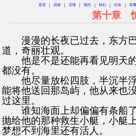
|
|
|
|
|
|
首页
武侠
言情
现代
科幻
纪实
军
第十章 
漫漫的长夜已过去，东方巴
道，奇丽壮观。
他是不是还能再看见明天的
都没有。
他尽量放松四肢，半沉半浮
能将他送回那岛屿，他从来也
过这里。
谁知海面上却偏偏有条船了
抛给他的那种救生小艇，小艇
梦想不到海里还有活人。