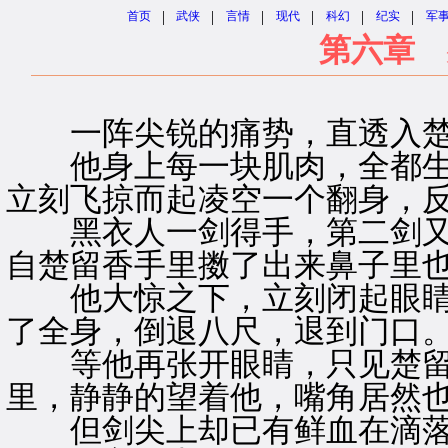
|
|
|
|
|
|
首页
武侠
言情
现代
科幻
纪实
军
第六章 
一阵尖锐的痛势，直透入楚
他身上每一块肌肉，全都生
立刻飞掠而起凌空一个翻身，
黑衣人一剑得手，第二剑又
自楚留香手里擞了出来鼻子里
他大惊之下，立刻闭起眼睛
了全身，倒退八尺，退到门口
等他再张开眼睛，只见楚留
里，静静的望着他，嘴角居然
但剑尖上却已有鲜血在滴