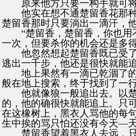
原来他方只要一构手就可将
他实在想不通楚留香花那种
楚留香那时只要淌出一滴汗，
“楚留香，楚留香，你也用不
一次，但要杀你的机会还是多得
他忽然想起楚留香既已受了
逃出一千步，他还是很快就能
地上果然有一滴已乾涸了的
般在地上搜索，终于找到了一
他就像狼一般追出去。以楚
的，他的确很快就能追上。只
在这橡树上，黑衣人骂他的每
生中挨的骂只怕还没有今天—
楚留香望着黑衣人去远，只