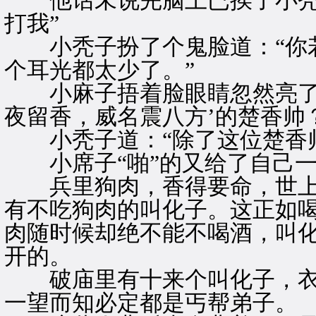
他话未说完脑上已挨了小秃子
打我”
小秃子扮了个鬼脸道：“你若
个耳光都太少了。”
小麻子捂着脸眼睛忽然亮了道
夜留香，威名震八方’的楚香帅
小秃子道：“除了这位楚香帅
小席子“啪”的又给了自己一
兵里狗肉，香得要命，世上
有不吃狗肉的叫化子。这正如
肉随时候却绝不能不喝酒，叫
开的。
破庙里有十来个叫化子，衣
一望而知必定都是丐帮弟子。