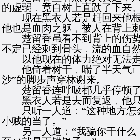
的虚弱，竟自树上直跌了下来
现在黑衣人若是赶回来他根
他也是血肉之躯，被人在背上
楚留香虽看不到背上的伤势
不定已经刺到骨头，流的血自
以他现在的体力绝对无法走回
他倚着树干，喘了半天气正想
沙”的脚步声穿林谢来。
楚留香连呼吸都几乎停顿
黑衣人若是去而复返，他只
只听一人道：“这种地方怎会
小贼的当了。”
另一人道：“我骗你干什么，