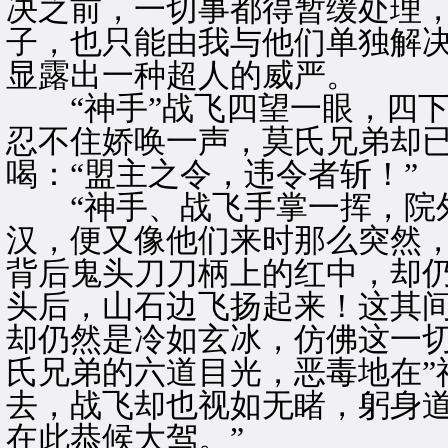
决之前，一切事都得暂缓处理，
子，也只能由我与他们单独解决
显露出一种超人的威严。
“神手”战飞四望一眼，四下
忍不住娇唤一声，莫氏兄弟却
喝：“盟主之令，违令者斩！”
“神手、战飞手掌一挥，院外
汉，便又像他们来时那么突然
背后鬼头刀刀柄上的红中，却
头后，山石边飞扬起来！这其间
却仍然是冷如玄冰，仿佛这一
氏兄弟的六道目光，恶毒地在”
去，战飞却也视如无睹，躬身道
在此恭候大驾。”