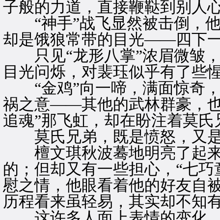
子般的力道，直接鞭鞑到别人
“神手”战飞显然被击倒，他
却是饿狼常带的目光——四下
只见“龙形八掌”浓眉微皱，
目光问烁，对裴珏似乎有了些
“金鸡”向一啼，满面惊奇，
祸之意——其他的武林群豪，也
追魂”那飞虹，却在盼注着莫氏
莫氏兄弟，既是愤怒，又是
檀文琪秋波蓦地明亮了起来
的；但却又有一些担心，“七巧
慰之情，他眼看着他的好友自
历程看来虽轻易，其实却不知
这许多人面上表情的变化，在