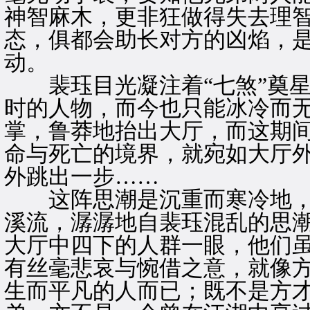
神智麻木，更非狂做得失去理
态，俱都会助长对方的凶焰，
动。
裴珏目光凝注着“七煞”奠星
时的人物，而今也只能冰冷而
掌，鲁莽地抬出大厅，而这期
命与死亡的境界，就宛如大厅
外跳出一步……
这阵思潮是沉重而寒冷地，
溪流，潺潺地自裴珏混乱的思
大厅中四下的人群一眼，他们
有丝毫悲哀与惋借之意，就像
生而平凡的人而已；既不是方