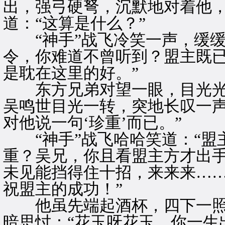
出，强弓硬弩，沉默地对着他
道：“这算是什么？”
“神手”战飞冷笑一声，缓缓
令，你难道不曾听到？盟主既
是耽在这里的好。”
东方兄弟对望一眼，目光光
吴鸣世目光一转，突地长叹一声
对他说一句‘珍重’而已。”
“神手”战飞哈哈笑道：“盟
重？吴兄，你且看盟主方才出手
未见能挡得住十招，来来来…
祝盟主的成功！”
他虽先端起酒杯，四下一照
暗思忖：“花玉呀花玉，你一生