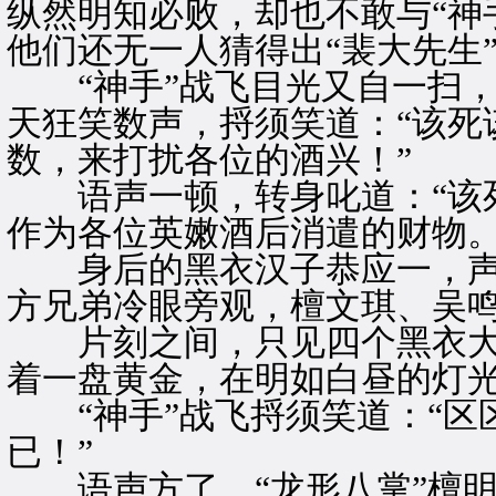
纵然明知必败，却也不敢与“神
他们还无一人猜得出“裴大先生
“神手”战飞目光又自一扫，
天狂笑数声，捋须笑道：“该死
数，来打扰各位的酒兴！”
语声一顿，转身叱道：“该死
作为各位英嫩酒后消遣的财物。
身后的黑衣汉子恭应一，声，
方兄弟冷眼旁观，檀文琪、吴
片刻之间，只见四个黑衣大
着一盘黄金，在明如白昼的灯
“神手”战飞捋须笑道：“区
已！”
语声方了，“龙形八掌”檀明