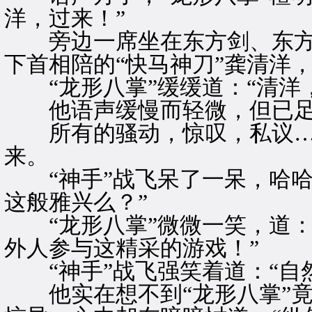
洋，过来！”
旁边一席坐在东方剑、东方
下首相陪的“快马神刀”龚清洋
“龙形八掌”缓缓道：“清洋
他语声缓慢而轻微，但已足
所有的骚动，惊叹，私议…
来。
“神手”战飞呆了一呆，哈哈
这般雅兴么？”
“龙形八掌”微微一笑，道：
外人参与这精采的游戏！”
“神手”战飞强笑着道：“自
他实在想不到“龙形八掌”竟