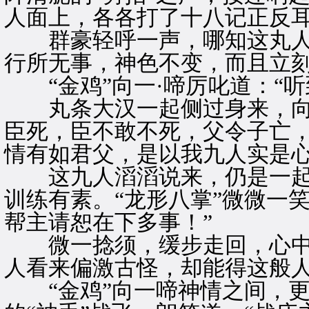
人面上，各各打了十八记正反
群豪轻呼一声，哪知这丸人
行所无事，神色不变，而且立刻
“金鸡”向一·啼厉叱道：“听
丸条大汉一起侧过身来，向檀
臣死，臣不敢不死，父令子亡
情有如君父，是以我九人实是心
这九人滔滔说来，仍是一起
训练有素。“龙形八掌”微微一笑
帮主请恕在下多事！”
微一捻须，缓步走回，心中却
人看来偏激古怪，却能得这般人
“金鸡”向一啼神情之间，更