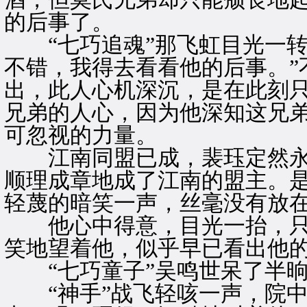
的后事了。
“七巧追魂”那飞虹目光一转
不错，我得去看看他的后事。”
出，此人心机深沉，是在此刻
兄弟的人心，因为他深知这兄
可忽视的力量。
江南同盟已成，裴珏定然永不
顺理成章地成了江南的盟主。
轻蔑的暗笑一声，丝毫没有放
他心中得意，目光一抬，只见
笑地望着他，似乎早已看出他
“七巧童子”吴鸣世呆了半晌
“神手”战飞轻咳一声，院中