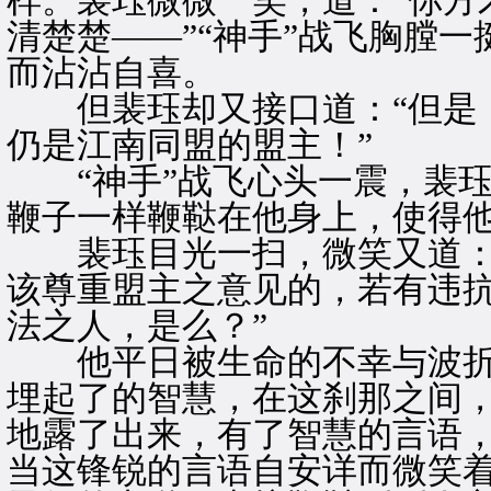
样。裴珏微微一笑，道：“你方
清楚楚——”“神手”战飞胸膛
而沾沾自喜。
但裴珏却又接口道：“但是，
仍是江南同盟的盟主！”
“神手”战飞心头一震，裴珏
鞭子一样鞭鞑在他身上，使得
裴珏目光一扫，微笑又道：“
该尊重盟主之意见的，若有违抗
法之人，是么？”
他平日被生命的不幸与波折
埋起了的智慧，在这刹那之间
地露了出来，有了智慧的言语
当这锋锐的言语自安详而微笑