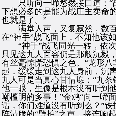
只听向一啼悠然接口道：“战
下想必多的是能为战庄主卖命
也就是了。”
满堂人声，又复寂然，数百
在“神手”战飞面上，不知他该
“神手”战飞同光一转，依次
只见这九人面容仍是那般沉毅
有丝毫惊慌恐惧之色。“龙形八
起，缓缓走到这九人身前，沉声
九人可是当真心甘情愿：“九条
他一眼，生像是根本没有听到
嘲檀明的多事！”金鸡“向一啼
话，你们难道没有听到么？”铁
阵清脆的“劈拍”之声，接连响