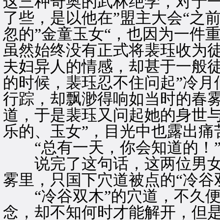
这三种奇奥的武林绝学，对于
了些，是以他在”盟主大会“之
忽的”金童玉女“，也因为一件
虽然始终没有正式将裴珏收为
夫妇异人的情感，却甚于一般
的时候，裴珏忍不住问起”冷月
行踪，却飘渺得响如当时的春雾
道，于是裴珏又问起她的身世
乐的、玉女”，目光中也露出痛
“总有一天，你会知道的！
说完了这句话，这两位男女
雾里，只国下穴道被点的“冷谷
“冷谷双木”的穴道，不久便
念，却不知何时才能解开，但