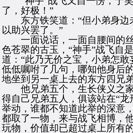
“神手”战飞又自一愣，于笑
了，好极！”
东方铁笑道：“但小弟身边未
以助兴罢了。”
一面说话，一面自腰间的丝
色苍翠的古玉，“神手”战飞自
道：“此乃无价之宝，小弟怎敢
低低嘱咐了几句，哪知他身后
地坐到另一桌上去的东方四兄
他兄弟五个，生长侠义之家，
得自己兄弟五人，俱该站在“龙
举动，谁都不知道此举的深意
都取了一物，来与战飞相博，
玩物，价值却已超过桌上所有