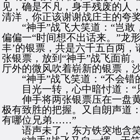
见，确是不凡，身手残废的人
清洋，你正该谢谢战庄主的夸奖
“神手”战飞大笑道：“岂敢
偏偏一“时间想不出话来。”龙形
丰’的银票，共是六千五百两，
张银票，放到“神手”战飞面前
厅外的微风吹着崭新的银票，
“神手”战飞笑道：“不会错
目光一转，心中暗忖道：“只
伸手将两张银票压在一盘黄
极有致胜的把握。又自朗声道：
有哪位兄弟……”
语声未了，东方铁突地含笑道