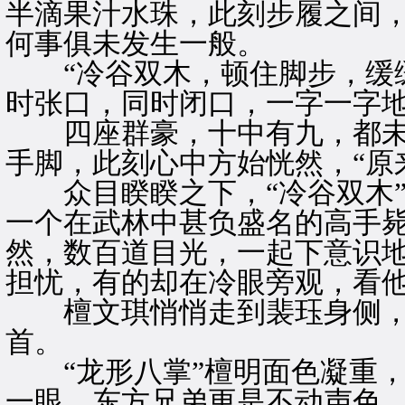
半滴果汁水珠，此刻步履之间
何事俱未发生一般。
“冷谷双木，顿住脚步，缓缓
时张口，同时闭口，一字一字地
四座群豪，十中有九，都未看
手脚，此刻心中方始恍然，“原来
众目睽睽之下，“冷谷双木”
一个在武林中甚负盛名的高手
然，数百道目光，一起下意识
担忧，有的却在冷眼旁观，看
檀文琪悄悄走到裴珏身侧，
首。
“龙形八掌”檀明面色凝重，
一眼，东方兄弟更是不动声色