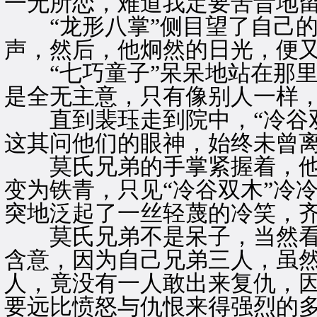
一无所恋，难道我定要苦昔地留
“龙形八掌”侧目望了自己的
声，然后，他炯然的日光，便
“七巧童子”呆呆地站在那里
是全无主意，只有像别人一样
直到裴珏走到院中，“冷谷双
这其问他们的眼神，始终未曾
莫氏兄弟的手掌紧握着，他
变为铁青，只见“冷谷双木”冷
突地泛起了一丝轻蔑的冷笑，
莫氏兄弟不是呆子，当然看得
含意，因为自己兄弟三人，虽
人，竟没有一人敢出来复仇，
要远比愤怒与仇恨来得强烈的