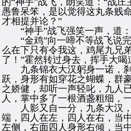
的“神手”战飞，朗笑道：“战庄
愚鲁呆笨，是以觉得这丸条贱
才相提并论？”
“神手”战飞强笑一声，道：
“金鸡”向一啼不等战飞说完
么在下只有令我这，鸡尾九兄弟
了！”霍然转过身去，挥手大喝道
九条锦衣大汉躬身一诺，刹
跃，身形有如穿花之蝴蝶，群
之娇健，却听一声轻叱，九人
人，掌中多了一根酒盏粗细，
人影又自一分，九条大汉，
端，四人在左，四人在右，当
左侧，右面四人身形右倾，当