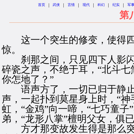
|
|
|
|
|
|
首页
武侠
言情
现代
科幻
纪实
军
第
这一个突生的修变，使得四
惊。
刹那之间，只见四下人影闪
碎瓷之声，不绝于耳，“北斗七
你怎地了？”
语声方了，一切已归于静止
声，一起扑到莫星身上时，“神手
虹，“金鸡”向一啼，“七巧童子
弟，“龙形八掌”檀明父女，俱
方才那变故发生得是那么突