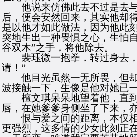
他说来仿佛此去不过是去与
后，便会安然回来，其实他却
是以他才如此做法，因为他此刻
突地生出一种畏惧之心，生怕自
谷双木”之手，将他除去。
裴珏微一抱拳，转过身去，再
请！”
他目光虽然一无所畏，但却
波接触一下，生像是他对她已
檀文琪呆呆地望着他，直到
唇，在她爹爹身侧坐了下来，
恨与爱之间的距离，本仅相
更强烈，这多情的少女此刻正在