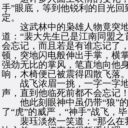
手”眼底，等到他锐利的目光回
定。
这武林中的枭雄人物竟突地
道：“裴大先生已是江南同盟之
会忘记，而且若是有谁忘记了，
顿，突地闪电般伸出手掌，横掌
强劲无比的掌风，笔直地向他身
响，木椅便已被震得四散飞落
战飞浓眉一挑，一字一字地接
声，直到他临死前都不会忘记！
他此刻眼神中虽仍带“狼”的
了“虎”的威严，“神手”战飞，
裴珏淡然一笑道：“那么在我