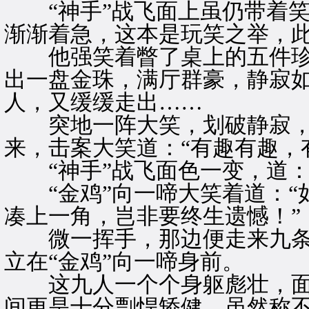
“神手”战飞面上虽仍带着笑
渐渐着急，这本是玩笑之举，
他强笑着瞥了桌上的五件珍
出一盘金珠，满厅群豪，静寂
人，又缓缓走出……
突地一阵大笑，划破静寂，“
来，击案大笑道：“有趣有趣，
“神手”战飞面色一变，道：
“金鸡”向一啼大笑着道：“
凑上一角，岂非要终生遗憾！”
微一挥手，那边便走来九条
立在“金鸡”向一啼身前。
这九人一个个身躯彪壮，面
间更是十分剽悍矫健，虽然称