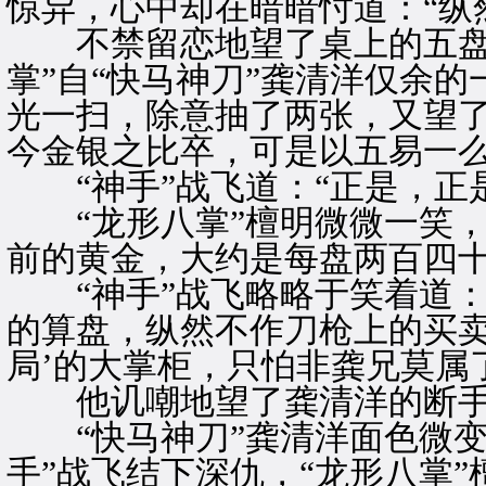
惊异，心中却在暗暗忖道：“纵
不禁留恋地望了桌上的五盘
掌”自“快马神刀”龚清洋仅余
光一扫，除意抽了两张，又望了
今金银之比卒，可是以五易一么
“神手”战飞道：“正是，正是
“龙形八掌”檀明微微一笑，
前的黄金，大约是每盘两百四十
“神手”战飞略略于笑着道：
的算盘，纵然不作刀枪上的买卖
局’的大掌柜，只怕非龚兄莫属
他讥嘲地望了龚清洋的断手
“快马神刀”龚清洋面色微变
手”战飞结下深仇，“龙形八掌”