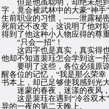
但是他虽聪明，却绝未想到
字，竟会被武林中的大豪“神手
生前职业的习惯，——泄露秘
死前还不改变，这说明了他对
得到了他这种小人物应得的尊
“只会一招”！
这四字也是真实，真实得也
他却不知道裴珏怎会学到这一
要明了这些，各位必须原谅
醒各位的记忆，“我是那么荣幸
书本上，却已足够使我感到光大
迷蒙的春夜，迷漾的夜风，
这是裴珏在遇到“冷谷双木”
异的一夜的第二天晚上。