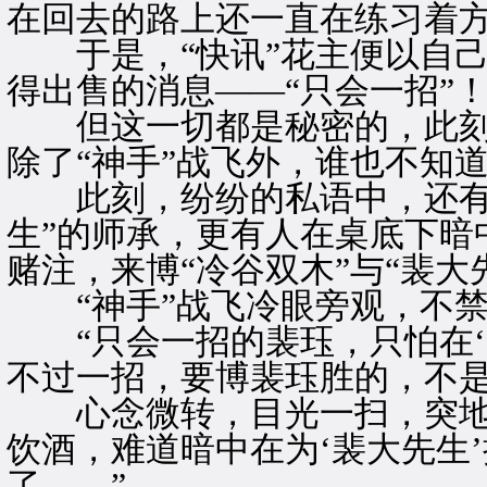
在回去的路上还一直在练习着
于是，“快讯”花主便以自己
得出售的消息——“只会一招”
但这一切都是秘密的，此刻在
除了“神手”战飞外，谁也不知
此刻，纷纷的私语中，还有人
生”的师承，更有人在桌底下暗
赌注，来博“冷谷双木”与“裴大
“神手”战飞冷眼旁观，不禁
“只会一招的裴珏，只怕在‘
不过一招，要博裴珏胜的，不是
心念微转，目光一扫，突地捋
饮酒，难道暗中在为‘裴大先生
了……”