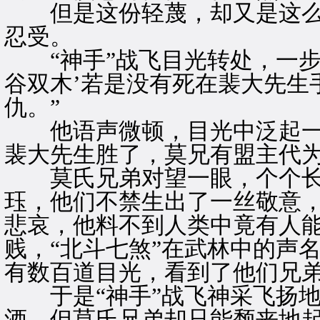
但是这份轻蔑，却又是这么
忍受。
“神手”战飞目光转处，一步
谷双木’若是没有死在裴大先生
仇。”
他语声微顿，目光中泛起一丝
裴大先生胜了，莫兄有盟主代为
莫氏兄弟对望一眼，个个长
珏，他们不禁生出了一丝敬意
悲哀，他料不到人类中竟有人
贱，“北斗七煞”在武林中的声
有数百道目光，看到了他们兄
于是“神手”战飞神采飞扬地
酒，但莫氏兄弟却只能颓丧地