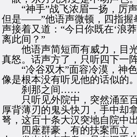
“神手”战飞浓眉一扬，厉声
但是——”他语声微顿，四指握
声接着又道：“今日你既在‘浪
离此间？”
他语声简短而有威力，目光
真怒。话声方了，只听四下一
“冷谷双木”面容冷漠，神色
像是根本没有听见他的话似的
刹那之间……
只听见外院中，突然涌至百
厚背薄刃的鬼头快刀，手中却
弩，这百十条大汉突地自院中
四座群豪，有的扶案而立，