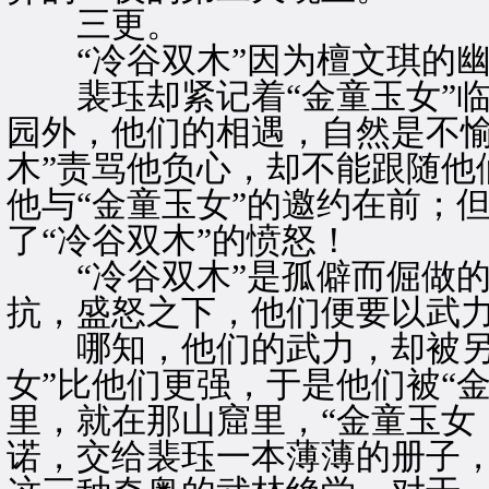
三更。
“冷谷双木”因为檀文琪的幽
裴珏却紧记着“金童玉女”临
园外，他们的相遇，自然是不愉
木”责骂他负心，却不能跟随他
他与“金童玉女”的邀约在前；
了“冷谷双木”的愤怒！
“冷谷双木”是孤僻而倔做的
抗，盛怒之下，他们便要以武
哪知，他们的武力，却被另一
女”比他们更强，于是他们被“
里，就在那山窟里，“金童玉女
诺，交给裴珏一本薄薄的册子