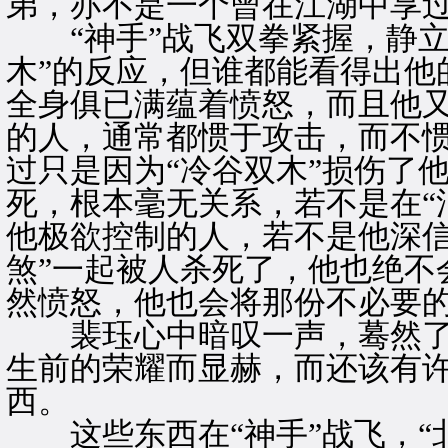
弟，亦不是一个曾在江湖中享
“神手”战飞双拳紧握，静立
木”的反应，但谁都能看得出他
全身俱已满蕴着愤怒，而且他
的人，通常都惯于攻击，而不
过只是因为“冷谷双木”损伤了
死，根本毫无关系，若不是在“
他极欲控制的人，若不是他深信
煞”一起被人杀死了，他也绝不
然愤怒，他也会将那份不必要
裴珏心中暗叹一声，蓦然了
生前的荣耀而显赫，而还该有
西。
这些东西在“神手”战飞，“