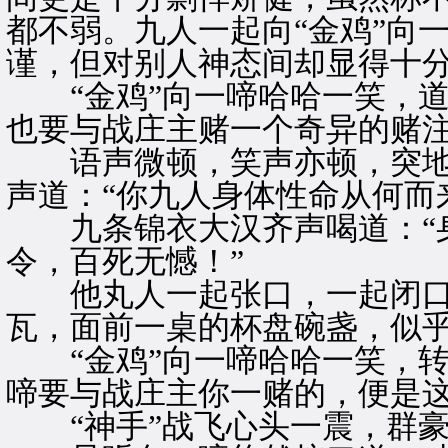
都不弱。九人一起向“金鸡”向
谨，但对别人神态间却显得十
“金鸡”向一啼哈哈一笑，道
也要与战庄主赌一个奇异的赌注
语声微顿，笑声亦顿，突地
声道：“你九人身体性命从何而
九条锦衣大汉齐声喝道：“身
令，百死无憾！”
他丸人一起张口，一起闭口
瓦，面前一桌的杯盘碗盏，似
“金鸡”向一啼哈哈一笑，转
啼要与战庄主你一赌的，便是这
“神手”战飞心头一震，群豪