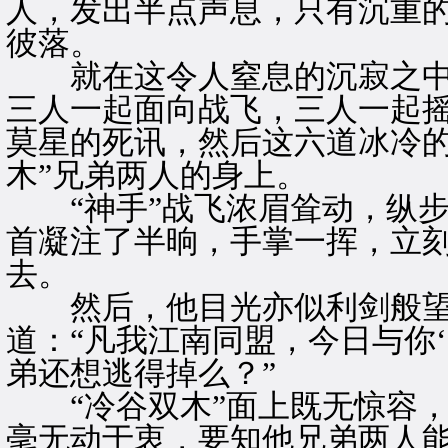
人，发出半点声息，只有沉重
彼落。
就在这令人窒息的沉寂之中
三人一起面向战飞，三人一起
莫星的死讯，然后这六道冰冷的
木”兄弟两人的身上。
“神手”战飞浓眉耸动，纵步
首凝注了半晌，手掌一挥，立
去。
然后，他目光亦似利剑般望向
道：“凡我江南同盟，今日与你
弟还想逃得掉么？”
“冷谷双木”面上既无惊容，
毫无动于衷，要知他兄弟两人