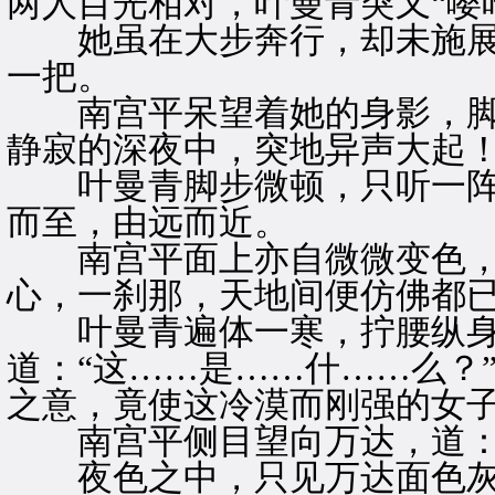
两人目光相对，叶曼青突又“嘤
她虽在大步奔行，却未施展
一把。
南宫平呆望着她的身影，脚
静寂的深夜中，突地异声大起
叶曼青脚步微顿，只听一阵
而至，由远而近。
南宫平面上亦自微微变色，
心，一刹那，天地间便仿佛都
叶曼青遍体一寒，拧腰纵身，
道：“这……是……什……么？
之意，竟使这冷漠而刚强的女
南宫平侧目望向万达，道：“
夜色之中，只见万达面色灰