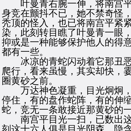
叶曼青右腕一伸，将南宫平
身竞在颤抖不已，她不禁奇怪
秃顶的怪入，也已将南宫平紧
染，此刻转目瞧了叶曼青一眼
抑或是一种能够保护他人的得
都有一些。
冰凉的青蛇闪动着它那丑恶
爬行，看来虽慢，其实却快，
圈黄砂之前。
万达神色凝重，目光炯炯，
停住，有的盘作蛇阵，有的伸
蛇，竞无一条敢接近那黄砂的
南宫平目光一扫，已数出这
刻这十六人俱是目光阴森，隐