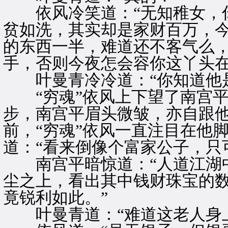
依风冷笑道：“无知稚女，你
贫如洗，其实却是家财百万，
的东西一半，难道还不客气么
手，否则今夜怎会容你这丫头在
叶曼青冷冷道：“你知道他是
“穷魂”依风上下望了南宫平
步，南宫平眉头微皱，亦自跟
前，“穷魂”依风一直注目在他
道：“看来倒像个富家公子，只
南宫平暗惊道：“人道江湖中
尘之上，看出其中钱财珠宝的数
竟锐利如此。”
叶曼青道：“难道这老人身上