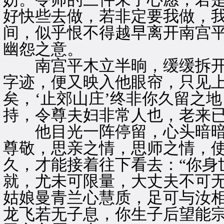
好快些去做，若非定要我做，我
间，似乎恨不得越早离开南宫
幽怨之意。
南宫平木立半晌，缓缓拆开
字迹，便又映入他眼帘，只见上
矣，‘止郊山庄’终非你久留之
持，令尊夫妇非常人也，老来已
他目光一阵停留，心头暗暗
尊敬，思亲之情，思师之情，
久，才能接着往下看去：“你身
就，尤未可限量，大丈夫不可
姑娘曼青兰心慧质，足可与汝
龙飞若无子息，你生子后望能