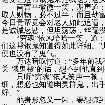
南宫平微微一笑，朗声道：“
取人财物，必不过半，而且劫
今日贵帮竟会对老人如此追逼，
是诚诚恳恳，但坦荡荡，丝毫
“穷魂”依风哈哈一笑，道：
们这帮饿鬼知道得如此详细。”
便也没有了鬼气。
万达暗叹忖道：“多年前我不
关‘饿鬼帮’的话，想不到他直
只听“穷魂”依凤笑声一顿，
细，想必也知道幽灵群鬼，出
好。”
他身形忽又一闪，要想掠到