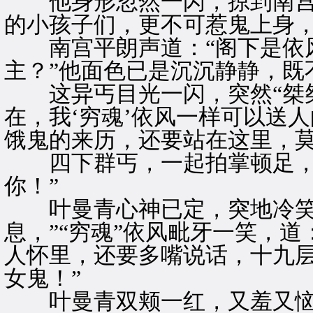
他身形忽然一闪，掠到南宫平
的小孩子们，更不可惹鬼上身，
南宫平朗声道：“阁下是依风
主？”他面色已是沉沉静静，既
这异丐目光一闪，突然“桀桀
在，我‘穷魂’依风一样可以送
饿鬼的来历，还要站在这里，莫
四下群丐，一起拍掌顿足，“
你！”
叶曼青心神已定，突地冷笑一
息，”“穷魂”依风毗牙一笑，
人怀里，还要多嘴说话，十九
女鬼！”
叶曼青双颊一红，又羞又恼，