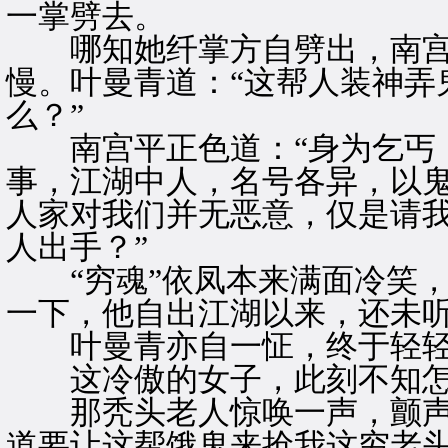
一掌劈去。
哪知她纤掌方自劈出，南宫平
慢。叶曼青道：“这帮人装神弄
么？”
南宫平正色道：“身为乞丐，
事，江湖中人，名号各异，以
人家对我们并无恶意，仅是请
人出手？”
“穷魂”依凤本来满面冷笑，
一下，他自出江湖以来，还未
叶曼青亦自一怔，终于轻轻
这冷傲的女子，此刻不知怎
那秃头老人惊唤一声，颤声道
道要让这帮饿鬼来抢我这穷老头