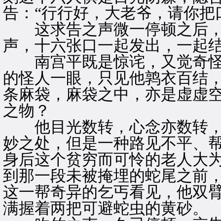
告：“行行好，大老爷，请你把
这求告之声微一停顿之后，
声，十六张口一起发出，一起
南宫平既是惊诧，又觉奇怪
的怪人一眼，只见他鹑衣百结
条麻袋，麻袋之中，亦是虚虚
之物？
他目光数转，心念亦数转，
妙之处，但是一种路见不平、
身后这个贫穷而可怜的老人大
到那一段未被掩埋的蛇尾之前
这一帮奇异的乞丐看见，他双
满握着两把可避蛇虫的黄砂。