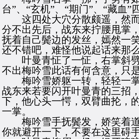
台”、“玄机”、“期门”、“藏血
这四处大穴分散颇遥，然而
分不出先后，战东来拧腰甩掌
抚着自己鬓边的发丝，嫣然一笑
还不错吧，难怪他说起话来那么
叶曼青怔了一怔，右掌斜劈
不出梅吟雪此话有何含意，只是
梅吟雪娇躯一转，轻轻一掌
战东来若要闪开叶曼青的三招
下，他心头一愕，双臂曲抡，
一掌。
梅吟雪手抚鬓发，娇笑着道：
你就避开一下，不要在这里碍手