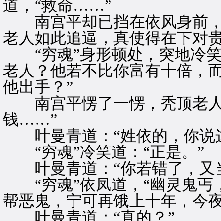
道，“救命……”
南宫平却已挡在依风身前，沉
老人如此追逼，真使得在下对贵
“穷魂”身形顿处，突地冷笑
老人？他若不比你富有十倍，
他出手？”
南宫平愣了一愣，秃顶老人大
钱……”
叶曼青道：“姓依的，你说这
“穷魂”冷笑道：“正是。”
叶曼青道：“你若错了，又当
“穷魂”依凤道，“幽灵鬼丐
帮恶鬼，宁可再饿上十年，今夜
叶曼青道：“真的？”