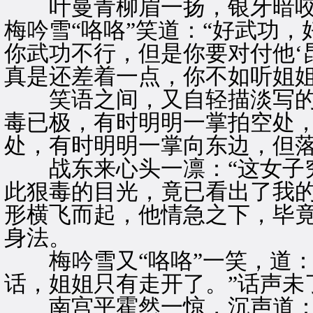
叶曼青柳眉一扬，银牙暗咬
梅吟雪“咯咯”笑道：“好武功
你武功不行，但是你要对付他‘
真是还差着一点，你不如听姐姐
笑语之间，又自轻描淡写的
毒已极，有时明明一掌拍空处
处，有时明明一掌向东边，但
战东来心头一凛：“这女子究
此狠毒的目光，竟已看出了我的
形横飞而起，他情急之下，毕竟
身法。
梅吟雪又“咯咯”一笑，道：
话，姐姐只有走开了。”话声未
南宫平霍然一惊，沉声道：“