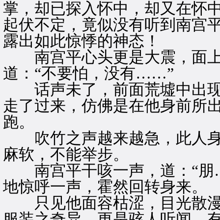
掌，却已探入怀中，却又在怀
起伏不定，竟似没有听到南宫
露出如此惊悸的神态！
南宫平心头更是大震，面上
道：“不要怕，没有……”
话声未了，前面荒墟中出现
走了过来，仿佛是在他身前所
跑。
吹竹之声越来越急，此人身
麻软，不能举步。
南宫平干咳一声，道：“朋…
地惊呼一声，霍然回转身来。
只见他面容枯涩，目光散漫
服装之奇异，更是骇人听闻，