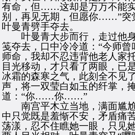
有命，但……这却是万万不能
别，再见无期，但愿你……”突
叶曼青劈手夺去。
叶曼青大步而行，走过他身
笺夺去，口中冷冷道：“今师曾
师命，我却不忍违背他老人家托
目光移动，才只看了两眼，已
冰霜的森寒之气，此刻全不见了
声，将一双莹白如玉的纤掌，
道：“你……你……”
南宫平木立当地，满面尴尬，
中只觉既是羞惭不安，矛盾痛
荡漾，忍不住瞧她一眼，只见