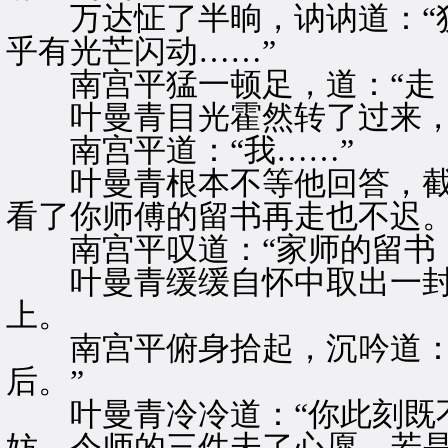
万达怔了半晌，讷讷道：“狄
乎有光芒闪动……”
南宫平猛一顿足，道：“走，
叶曼青目光霍然转了过来，冷
南宫平道：“我……”
叶曼青根本不等他回答，截口
看了你师傅的留书再走也不迟。
南宫平叹道：“家师的留书，
叶曼青缓缓自怀中取出一封
上。
南宫平俯身拾起，沉吟道：“
后。”
叶曼青冷冷道：“你此刻既不
妨。令师的三件未了心愿，若