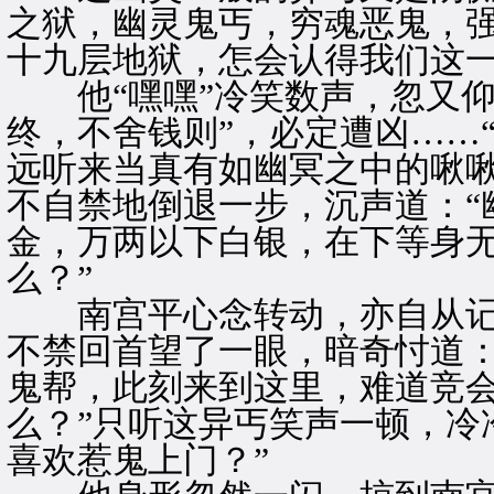
之狱，幽灵鬼丐，穷魂恶鬼，
十九层地狱，怎会认得我们这一
他“嘿嘿”冷笑数声，忽又仰
终，不舍钱则”，必定遭凶……
远听来当真有如幽冥之中的啾
不自禁地倒退一步，沉声道：“
金，万两以下白银，在下等身
么？”
南宫平心念转动，亦自从记
不禁回首望了一眼，暗奇忖道：
鬼帮，此刻来到这里，难道竞
么？”只听这异丐笑声一顿，冷
喜欢惹鬼上门？”