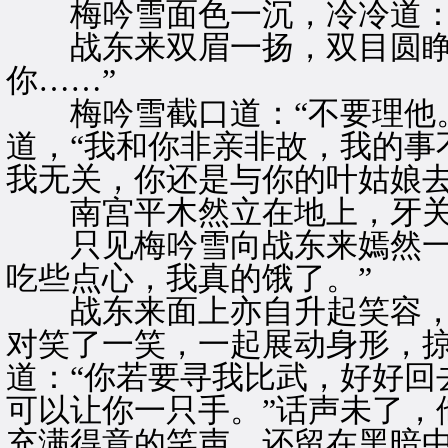
梅吟雪面色一沉，冷冷道：“
战东来双眉一扬，双目圆睁，
你……”
梅吟雪截口道：“不要理他。
道，“我和你非亲非故，我的事
我无关，你还是与你的叶姑娘去
南宫平木然立在地上，牙关
只见梅吟雪向战东来嫣然一笑
吃些点心，我真的饿了。”
战东来面上亦自升起笑容，道
对笑了一笑，一起展动身形，
道：“你若要寻我比武，好好回
可以让你一只手。”话声未了，
充满得意的笑声，还留在黑暗