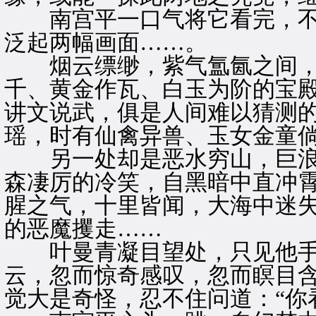
南宫平一口气将它看完，不
泛起两幅画面……。
烟云缥缈，紫气氲氤之间，
千、黄金作瓦、白玉为阶的宝
讲文说武，俱是人间难以猜测
瑶，时有仙禽异兽、玉女金童
另一处却是恶水穷山，巨浪
森凄厉的冷笑，自黑暗中直冲
腥之气，十里皆闻，大海中迷
的恶魔攫走……
叶曼青凝目望处，只见他手
云，忽而惊奇感叹，忽而瞑目
觉大是奇怪，忍不住问道：“你