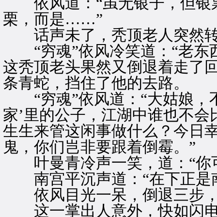
依风道：“虽无银子，但银票
栗，而是……”
话声未了，秃顶老人突然转
“穷魂”依风冷笑道：“老东
这秃顶老头果然又倒退着走了
条青蛇，挡住了他的去路。
“穷魂”依风道：“大姑娘，
家’里的公子，江湖中谁也不会
生生来管这闲事做什么？今日
鬼，你们岂非要跟着倒霉。”
叶曼青冷声一笑，道：“你可
南宫平沉声道：“在下正是南
依风目光一呆，倒退三步，
这一掌出人意外，快如闪电