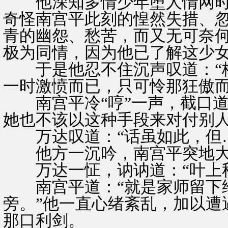
他深知多情少年堕人情网时
奇怪南宫平此刻的惶然失措、
青的幽怨、愁苦，而又无可奈
极为同情，因为他已了解这少
于是他忍不住沉声叹道：“梅
一时激愤而已，只可怜那狂傲而
南宫平冷“哼”一声，截口道
她也不该以这种手段来对付别人
万达叹道：“话虽如此，但…
他方一沉吟，南宫平突地大喝
万达一怔，讷讷道：“叶上秋
南宫平道：“就是家师留下给
旁。”他一直心绪紊乱，加以遭
那口利剑。