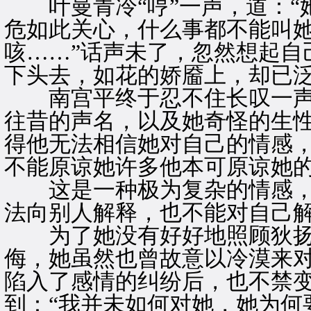
叶曼青冷“哼”一声，道：“
危如此关心，什么事都不能叫
咳……”话声未了，忽然想起自
下头去，如花的娇靥上，却已
南宫平终于忍不住长叹一声
往昔的声名，以及她奇怪的生
得他无法相信她对自己的情感
不能原谅她许多他本可原谅她
这是一种极为复杂的情感，
法向别人解释，也不能对自己
为了她没有好好地照顾狄扬
侮，她虽然也曾故意以冷漠来
陷入了感情的纠纷后，也不禁
到：“我并未如何对她，她为何