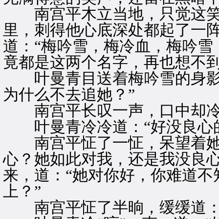
南宫平木立当地，只觉这笑
里，刺得他心底深处都起了一
道：“梅吟雪，梅冷血，梅吟雪
竟都是这两个名字，再也想不
叶曼青目送着梅吟雪的身影远
为什么不去追她？”
南宫平长叹一声，口中却冷笑
叶曼青冷冷道：“好没良心的
南宫平怔了一怔，呆望着她，
心？她如此对我，还是我没良心
来，道：“她对你好，你难道不
上？”
南宫平怔了半晌，缓缓道：“