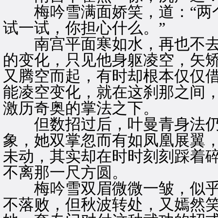
梅吟雪满面娇笑，道：“两个
试一试，你担心什么。”
南宫平面寒如水，再也不去
的变化，只见他身躯凌空，矢
又腾空而起，有时却根本仅仅
能凌空变化，就在这刹那之间
激历奇奥的掌法之下。
但数招过后，叶曼青身法仍
象，她双掌忽而有如凤凰展翼
未动，其实却在时时刻刻踩着
不离那一尺方圆。
梅吟雪双眉微微一皱，似乎
不落败，但秋波转处，又嫣然笑