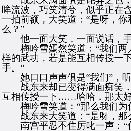
战东来满面俱是诧异之色，
眸流波，巧笑清兮，似乎正在
一拍前额，大笑道：“是呀，你
么？”
他一面大笑，一面说话，手
梅吟雪嫣然笑道：“我们两人
样的武功，若是能互相传授一
手。”
她口口声声俱是“我们”，听
战东来却已变得满面痴笑，不
互相传授一下……哈哈，那太好
梅吟雪笑道：“那么我们为什
战东来大笑道：“是呀，那么
南宫平忍不住厉叱一声：“住