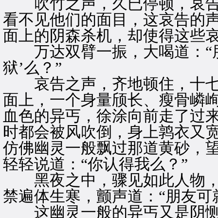
吹竹之声，久已停顿，哀告
看不见他们的面目，这哀告的
面上的阴森杀机，却使得这些
万达双臂一振，大喝道：“朋
狱’么？”
哀告之声，齐地顿住，十七
面上，一个身量颀长、瘦骨嶙
血色的异丐，徐涂向前走了过
时都会被风吹倒，身上鹑衣又
仿佛幽灵一般飘过那道黄砂，
轻轻说道：“你认得我么？”
黑夜之中，骤见如此人物，
禁遍体生寒，颤声道：“朋友可就
这幽灵一般的异丐又是阴恻侧