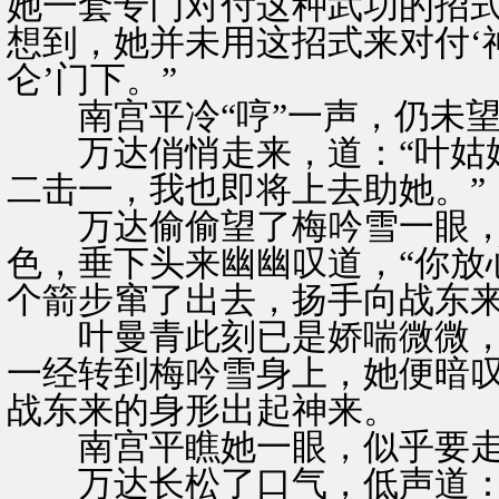
她一套专门对付这种武功的招
想到，她并未用这招式来对付‘
仑’门下。”
南宫平冷“哼”一声，仍未望
万达俏悄走来，道：“叶姑娘
二击一，我也即将上去助她。”
万达偷偷望了梅吟雪一眼，
色，垂下头来幽幽叹道，“你放
个箭步窜了出去，扬手向战东
叶曼青此刻已是娇喘微微，
一经转到梅吟雪身上，她便暗
战东来的身形出起神来。
南宫平瞧她一眼，似乎要走
万达长松了口气，低声道：“