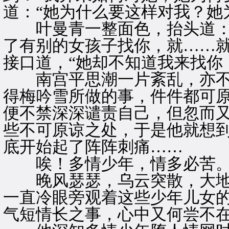
道：“她为什么要这样对我？她
叶曼青一整面色，抬头道：“
了有别的女孩子找你，就……就
接口道，“她却不知道我来找你
南宫平思潮一片紊乱，亦不
得梅吟雪所做的事，件件都可
便不禁深深谴责自己，但忽而
些不可原谅之处，于是他就想
底开始起了阵阵刺痛……
唉！多情少年，情多必苦
晚风瑟瑟，乌云突散，大地
一直冷眼旁观着这些少年儿女
气短情长之事，心中又何尝不