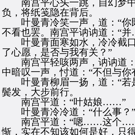
南宫平心头一跳，自幻梦中醒
负，将纸笺隐在背后。
叶曼青冷笑一声，道：“你既
不看也罢。南宫平讷讷道：“并
叶曼青面寒如水，冷冷截口道
了心愿，是否与我有关？”
南宫平轻咳两声，讷讷道：“
中暗叹一声，忖道：“不但与你
叶曼青柳眉一扬，道：“若是
鬓发，大步前行。
南宫平道：“叶姑娘……”
叶曼青冷冷道：“什么事？
南宫平道：“嗯……这个……
惭，实在不知该如何是好，只得