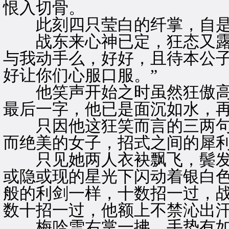
恨入切骨。
此刻四只莹白的纤掌，自是
战东来心神已定，狂态又露，
与我动手么，好好，且待本公
好让你们心服口服。”
他笑声开始之时虽然狂傲高
最后一字，他已是面沉如水，
只因他这狂笑而言的三两句
而绝美的女子，招式之间的犀
只见她两人衣袂飘飞，鬓发
或隐或现的星光下闪动着银白
般的利剑一样，十数招一过，
数十招一过，他额上不禁沁出
梅吟雪右掌一拂，手势有如兰