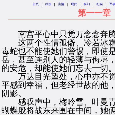
|
|
|
|
|
|
首页
武侠
言情
现代
科幻
纪实
军
第一一章
南宫平心中只觉万念念奔腾
这两个性情孤僻、冷若冰霜
毒蛇也不能使她们警惕，即使
岳，甚至连别人的轻薄与侮辱
的安危，却能使她们忘去一切
万达目光望处，心中亦不觉
平感到幸福，但老经世故的他
阴影。
感叹声中，梅吟雪、叶曼青
蝴蝶般将战东来围在中间，她