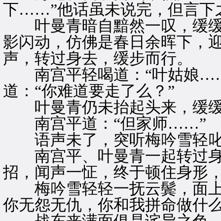
下……”他话虽未说完，但言下
叶曼青暗自黯然一叹，缓缓
影闪动，仿佛是春日余晖下，
声，转过身去，缓步而行。
南宫平轻喝道：“叶姑娘……
道：“你难道要走了么？”
叶曼青仍未抬起头来，缓缓道
南宫平道：“但家师……”
语声未了，突听梅吟雪轻叱一
南宫平、叶曼青一起转过身
招，闻声一怔，终于顿住身形，
梅吟雪轻轻一抚云鬓，面上突
你无怨无仇，你和我拼命做什么