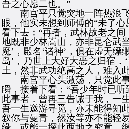
吾之心愿二也。”
南宫平只觉突地一阵热浪飞
眼，他实未想到师傅的“未了心
看下去：“再者，武林故老之间
地既非少林嵩山，亦非昆仑武当
魔’，殿名‘诸神’，俱在虚无缥
岛’，乃世上大好大恶之归宿，
土，然非武功绝高之人，难入此
南宫平心头激荡，只觉此事
瞬，接着下看：“吾少年时已听
此事者，曾再三告诫于我，一
吾一生邀游寻觅，亦未能得知
叙你与曼青，然汝等亦不能轻
缘，或能一探此两地之究竟，继