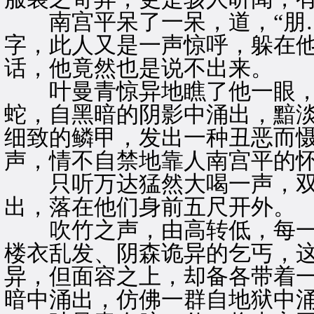
南宫平呆了一呆，道，“朋…
字，此人又是一声惊呼，躲在他
话，他竟然也是说不出来。
叶曼青惊异地瞧了他一眼，
蛇，自黑暗的阴影中涌出，黯
细致的鳞甲，发出一种丑恶而
声，情不自禁地靠人南宫平的
只听万达猛然大喝一声，双
出，落在他们身前五尺开外。
吹竹之声，由高转低，每一
楼衣乱发、阴森诡异的乞丐，
异，但面容之上，却备各带着
暗中涌出，仿佛一群自地狱中