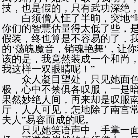
技，也是假的，只有武功深绝，
白须僧人怔了半晌，突地“咯
你们的智慧估量得太低了些，
假装，终也算是不容易的了，
的‘荡魄魔音，销魂艳舞’，让
该的是，我竟然装成一个和尚
我这样一双眼睛呢！”
众人凝目望处，只见她面色
极，心中不禁俱各叹服，一是暗
果然妙绝人间，再来却是叹服
厅，人人可见，怎地除了南宫常
夫人”易容而成的呢。
只见她笑语声中，手掌一面