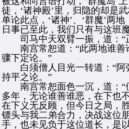
被这和尚言语打动，‘群魔岛’
徒，‘诸神殿’里，归隐的却是
单论此点，‘诸神’、‘群魔’两
日事已至此，我们只有与这班魔
司马中天双臂一振，道：“正
南宫常恕道：“此两地谁善谁
骤下定论。”
白须僧人目光一转道：“阿弥
持平之论。”
南宫常恕面色一沉，道：“但
多年，无论谁善谁恶，在下也
在下义无反顾，但今日之局，
镖头与我二弟合力，决战这位
手，也未见负于这位道长，是