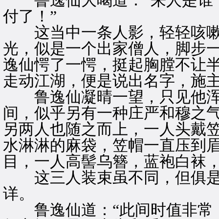
鲁逸仙大喝道：“来人是谁？
付了！”
这当中一条人影，轻轻咳嗽
光，似是一个出家僧人，脚步
逸仙愕了一愕，挺起胸膛不让半
走动江湖，便是说出名字，施主
鲁逸仙凝晴一望，只见他浑
间，似乎另有一种庄严和穆之
另两人也随之而上，一人头戴
水淋淋的麻袋，笠帽一直压到
目，一人高髻乌簪，蓝袍白袜
这三人装束虽不同，但俱是
详。
鲁逸仙道：“此间时值非常，