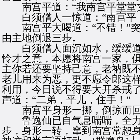
南宫平道：“我南宫平堂堂丈
白须僧人一惊道：“南宫平，你
南宫平大喝道：“不错！”突
由主地倒退三步。
白须僧人面沉如水，缓缓道：
怜才之意，本愿将南宫一家，
主你若还要坚持己意，老衲既不
老儿用来为恶，更不愿令郎这
利用，今日说不得要大开杀戒了
声道：“二弟，平儿，住手！”
南宫平身形一挪，倒掠而
鲁逸仙已自气息喘喘，全力
步，身形一转，窜到南宫常恕身