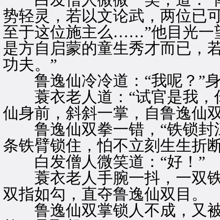
势轻灵，若以文论武，两位已
至于这位施主么……”他目光一
是方自启蒙的童生秀才而已，
功夫。”
鲁逸仙冷冷道：“我呢？”身
蓑衣老人道：“试官是我，你
仙身前，斜斜一掌，自鲁逸仙
鲁逸仙双拳一错，“铁锁封江
条铁臂锁住，怕不立刻生生折
白发僧人微笑道：“好！”
蓑衣老人手腕一抖，一双铁
双指如勾，直夺鲁逸仙双目。
鲁逸仙双掌锁人不成，又被