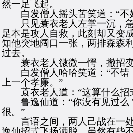
然一足飞起。
白发僧人摇头苦笑道：“不好
只见蓑衣老人左掌一沉，急
足本是攻人自救，此刻却又变
知他突地阔口一张，两排森森
过去。
蓑衣老人微微一愕，撤招变
白发僧人哈哈笑道：“不错，
上一个孝廉。”
蓑衣老人道：“这算什么招式
鲁逸仙道：“你没有见过么？
很。”
言语之间，两人己战在一处
逸仙招式飞扬洒脱，虽然有些