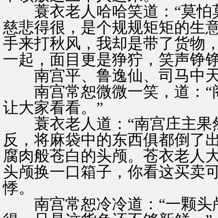
蓑衣老人哈哈笑道：“莫怕莫
慈悲得很，是个规规矩矩的生
手来打秋风，我却是带了货物，
一起，面目更是狰狞，笑声铮
南宫平、鲁逸仙、司马中天
南宫常恕微微一笑，道：“阁
让大家看看。”
蓑衣老人道：“南宫庄主果然
反，将麻袋中的东西俱都倒了
腐肉般苍白的头颅。苍衣老人大
头颅换一口箱子，你看这买卖可
悸。
南宫常恕冷冷道：“一颗头颅