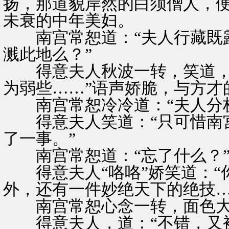
扬，那道貌岸然的白须僧人，
未衰的中年美妇。
南宫常恕道：“夫人行藏既露
溅此地么？”
得意夫人秋波一转，笑道，“
为弱些……”语声娇脆，与方才
南宫常恕冷冷道：“夫人分析
得意夫人笑道：“只可惜南宫
了一事。”
南宫常恕道：“忘了什么？
得意夫人“咯咯”娇笑道：“
外，还有一件妙绝天下的绝技…
南宫常恕心念一转，面色大变
得意夫人，道：“不错，又被