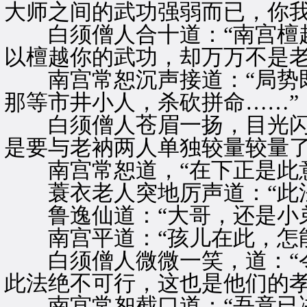
大师之间的武功强弱而已，你我
白须僧人合十道：“南宫檀越
以檀越你的武功，却万万不是老
南宫常恕沉声接道：“局势既
那等市井小人，杀砍拼命……”
白须僧人苍眉一扬，目光闪动
是要与老衲两人单独较量较量了
南宫常恕道，“在下正是此意
蓑衣老人突地厉声道：“此法
鲁逸仙道：“大哥，还是小弟
南宫平道：“孩儿在此，怎能
白须僧人微微一笑，道：“令
此法绝不可行，这也是他们的孝
南宫常恕截口道：“吾意已决