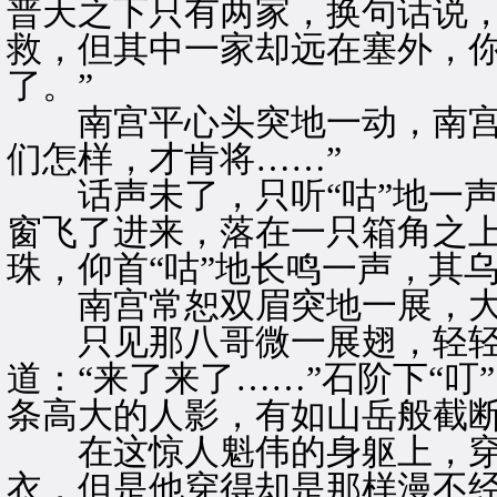
普天之下只有两家，换句话说
救，但其中一家却远在塞外，
了。”
南宫平心头突地一动，南宫夫
们怎样，才肯将……”
话声未了，只听“咕”地一声
窗飞了进来，落在一只箱角之
珠，仰首“咕”地长鸣一声，其
南宫常恕双眉突地一展，大喜
只见那八哥微一展翅，轻轻
道：“来了来了……”石阶下“
条高大的人影，有如山岳般截
在这惊人魁伟的身躯上，穿
衣，但是他穿得却是那样漫不