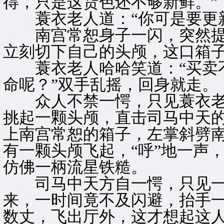
得，只是这货色还不够新鲜。”
蓑衣老人道：“你可是要更新
南宫常恕身子一闪，突然提起
立刻切下自己的头颅，这口箱子
蓑衣老人哈哈笑道：“买卖不
命呢？”双手乱摇，回身就走。
众人不禁一愕，只见蓑衣老
挑起一颗头颅，直击司马中天
上南宫常恕的箱子，左掌斜劈
有一颗头颅飞起，“呼”地一声
仿佛一柄流星铁糙。
司马中天方自一愕，只见一
来，一时间竟不及闪避，抬手
数丈，飞出厅外，这才想起这