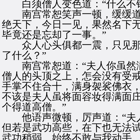
白须僧人变色道：“什么不错
南宫常恕笑声一顿，缓缓道：
绝天下，今日一见，果然名下
毕竟还是忘却了一事。”
众人心头俱都一震，只见那白
了什么？”
南宫常恕道：“夫人你虽然满
僧人的头顶之上，怎会没有受
手掌不住合十，满身袈裟佛衣
不该是夫人虽将面容妆得满面
个得道高僧。”
他语声微顿，厉声道：“夫人
但若是武功高些，在下也无法
武功稍弱，始终不敢与我动手