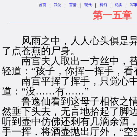
|
|
|
|
|
|
首页
武侠
言情
现代
科幻
纪实
军
第一五章
风雨之中，人人心头俱是异
了点苍燕的尸身。
南宫夫人取出一方丝中，替
轻道：“孩子，你挥一挥手，看
南宫平挥了挥手，只觉心中
道：“没……有……”
鲁逸仙看到这母子相依之情
然垂下头去，无言地拾起了脚
听到壶中仿佛还剩有几滴余酒
手一挥，将酒壶抛出厅外，“空