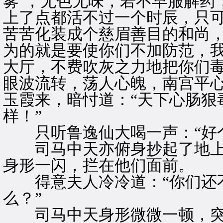
雾’，无色无味，若不早服解药
上了点都活不过一个时辰，只
苦苦化装成个慈眉善目的和尚
为的就是要使你们不加防范，
大厅，不费吹灰之力地把你们毒
眼波流转，荡人心魄，南宫平
玉霞来，暗忖道：“天下心肠狠
样！”
只听鲁逸仙大喝一声：“好个
司马中天亦俯身抄起了地上
身形一闪，拦在他们面前。
得意夫人冷冷道：“你们还不
么？”
司马中天身形微微一顿，突