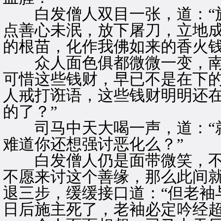
白发僧人双目一张，道：“施
点善心未泯，放下屠刀，立地
的根苗，化作我佛如来的香火钱
众人面色俱都微微一变，南宫
可惜这些钱财，早已不是在下的
人戒打诳语，这些钱财明明还
的了？”
司马中天大喝一声，道：“就
难道你还想强讨恶化么？”
白发僧人仍是面带微笑，不动
不愿来讨这个善缘，那么此间就
退三步，缓缓接口道：“但老袖
日后施主死了，老袖必定吟经超