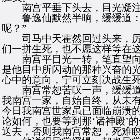
南宫平垂下头去，目光凝注
鲁逸仙默然半晌，缓缓道：“
呢？”
司马中天霍然回过头来，厉声
们一拼生死，也不愿这样等在这
南宫平目光一转，笔直望向
是他目中所闪动的那种兴奋的
心中的意向，宁可立刻决战生
南宫常恕苦叹一声，缓缓道：
我南宫一家，自始自终，从未
今日我南宫世家虽已面临崩溃
论如何，也要等到那‘诸神殿’
送去，否则我南宫常恕，死难瞑