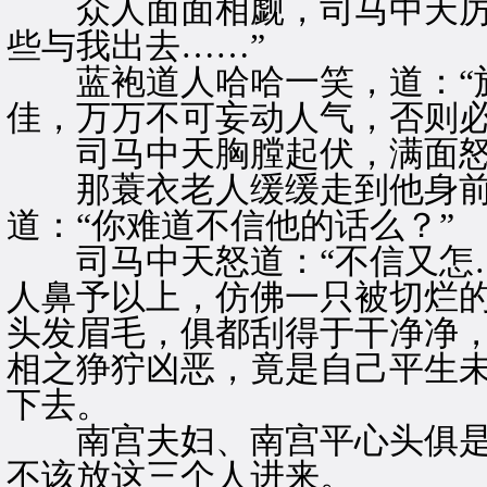
众人面面相觑，司马中天厉喝
些与我出去……”
蓝袍道人哈哈一笑，道：“施
佳，万万不可妄动人气，否则必
司马中天胸膛起伏，满面怒
那蓑衣老人缓缓走到他身前
道：“你难道不信他的话么？”
司马中天怒道：“不信又怎…
人鼻予以上，仿佛一只被切烂
头发眉毛，俱都刮得于干净净
相之狰狞凶恶，竟是自己平生
下去。
南宫夫妇、南宫平心头俱是
不该放这三个人进来。