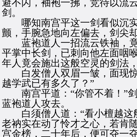
避不闪，袖袍一拂，竞待以流
剑。
哪知南宫平这一剑看似沉实
颤，手腕急地向左偏去，剑尖
蓝袍道人一招流云铁袖，竟
平掌中长剑，已刺向他左面咽
年人竟会施出这般空灵的剑法
白发僧人双眉一皱，面现惊诧
越学武已有多久了？”
南宫平道：“你管不着！”剑
蓝袍道人攻去。
白须僧人道：“看小檀越这般
老衲实在动了怜才之心，若肯
宫金榜，二十年后，便可夺一夺