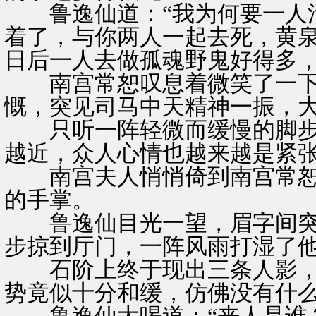
鲁逸仙道：“我为何要一人活
着了，与你两人一起去死，黄
日后一人去做孤魂野鬼好得多，
南宫常恕叹息着微笑了一下
慨，突见司马中天精神一振，大
只听一阵轻微而缓慢的脚步
越近，众人心情也越来越是紧
南宫夫人悄悄倚到南宫常恕
的手掌。
鲁逸仙目光一望，眉字间突
步掠到厅门，一阵风雨打湿了
石阶上终于现出三条人影，
势竟似十分和缓，仿佛没有什