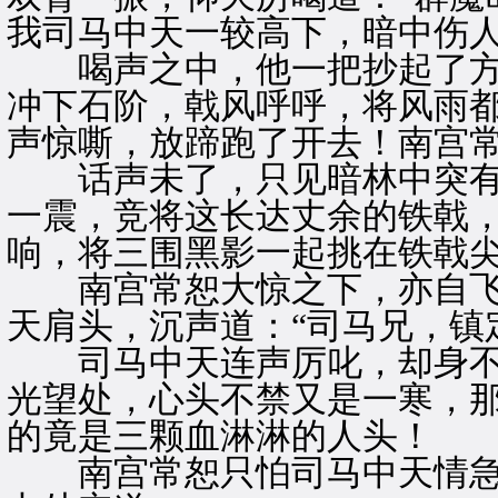
我司马中天一较高下，暗中伤人
喝声之中，他一把抄起了方
冲下石阶，戟风呼呼，将风雨
声惊嘶，放蹄跑了开去！南宫常
话声未了，只见暗林中突有
一震，竞将这长达丈余的铁戟，
响，将三围黑影一起挑在铁戟
南宫常恕大惊之下，亦自飞
天肩头，沉声道：“司马兄，镇
司马中天连声厉叱，却身不
光望处，心头不禁又是一寒，
的竟是三颗血淋淋的人头！
南宫常恕只怕司马中天情急