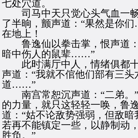
七处穴道。
司马中天只觉心头气血一畅
了半晌，颤声道：“果然是你们
在地上！
鲁逸仙以拳击掌，恨声道：“
暗中伤人的鼠辈……”
此时满厅中人，情绪俱都十
声道：“我就不倌他们部有三头
道……”
南宫常恕沉声道：“二弟。”
的力量，就只这轻轻一唤，鲁
道：“姑不论敌势强弱，但敌暗
若再不能镇定一些，以静制动
胜负。”