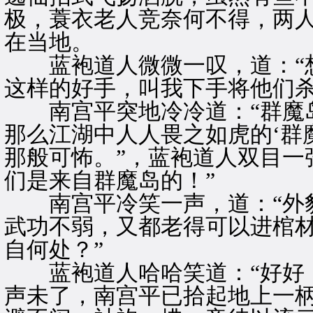
极，蓑衣老人竞奈何不得，两
在当地。
蓝袍道人微微一叹，道：“想
这样的好手，叫我下手将他们杀
南宫平突地冷冷道：“群魔岛
那么江湖中人人畏之如虎的‘群
那般可怖。”，蓝袍道人双目一
们是来自群魔岛的！”
南宫平冷笑一声，道：“外貌
武功不弱，又都老得可以进棺
自何处？”
蓝袍道人哈哈笑道：“好好，
声未了，南宫平已拾起地上一