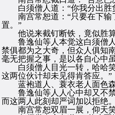
白须僧人道：“你我分出胜负
南宫常恕道：“只要在下输了
置。”
他说来截钉断铁，竟似胜算
鲁逸仙等人本觉这白须僧人
禁俱都为之大奇，但众人俱知
毫无把握之事，是以各自心中
白须僧人目光一转，哈哈笑道
这两位伙计却未见得肯答应。”
蓝袍道人、蓑衣老人面色森严
鲁逸仙等人人心中却又不禁
而这两人此刻却严词加以拒绝
南宫常恕双眉一展，仰天笑道