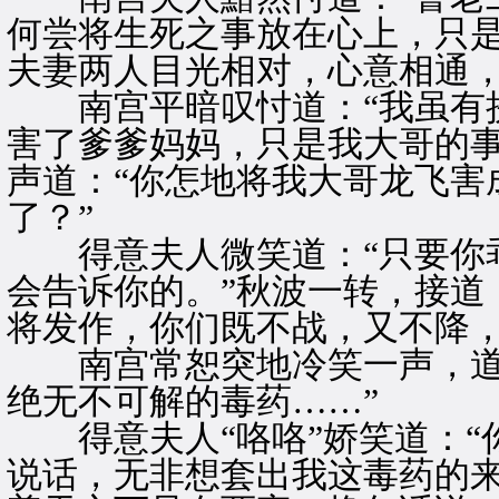
何尝将生死之事放在心上，只是
夫妻两人目光相对，心意相通
南宫平暗叹忖道：“我虽有拼
害了爹爹妈妈，只是我大哥的事
声道：“你怎地将我大哥龙飞害
了？”
得意夫人微笑道：“只要你乖
会告诉你的。”秋波一转，接道
将发作，你们既不战，又不降，
南宫常恕突地冷笑一声，道：
绝无不可解的毒药……”
得意夫人“咯咯”娇笑道：“
说话，无非想套出我这毒药的