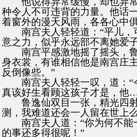
他说得异常缓慢，却也异常
种令人不可违背的力量。他话
着窗外的漫天风雨，各各心中
南宫夫人轻轻道：“平儿，可
意之力，似乎永远部不离她爱
南宫平感激地摇了摇头，鲁逸
身衣裳，有谁相信他是南宫庄
反倒像些。”
南宫夫人轻轻一叹，道：“今
真该好生看顾这孩子才是，他…
鲁逸仙双目一张，精光四射，
测，我难道还会一人留在世上么
南宫夫人道：“你为何不能一
的事还多得很呢！”