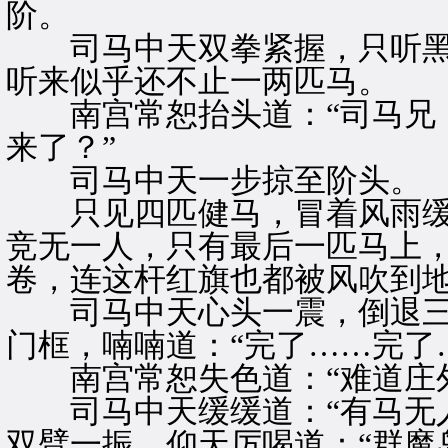
阶。
司马中天双拳紧握，只听黑
听来似乎还不止一两匹马。
南宫常恕抬头道：“司马兄，
来了？”
司马中天一步掠至阶头。
只见四匹健马，冒着风雨缓
竞无一人，只有最后一匹马上
卷，连这杆红旗也都被风吹到
司马中天心头一震，倒退三
门框，喃喃道：“完了……完了
南宫常恕失色道：“难道庄外
司马中天缓缓道：“有马无人
双臂一振，仰天厉喝道：“群魔