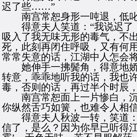
迟了些……”
南宫常恕身形一吨退，低叱道
得意夫人笑道：“我说迟了，
吸入了我无味无形的毒气，不
死，此刻再闭住呼吸，又有何用
常常失意的话，江湖中人怎会将
她伸手一拂鬓角，得意地娇笑
转意，乖乖地听我的话，我也
毒，否则的话，再过半个时辰，
南宫常恕面上一片惨白，沉声
你纵然舌巧如簧，也难令人相信
得意夫人秋波一转，笑道：“
信了，是么？因为你早已听得江