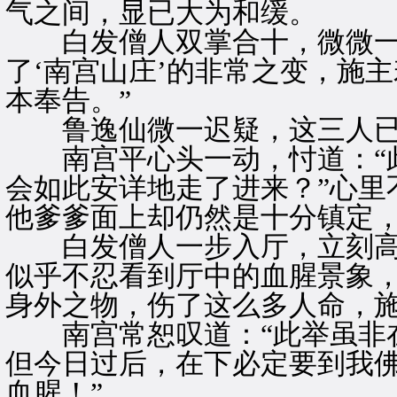
气之间，显已大为和缓。
白发僧人双掌合十，微微一笑
了‘南宫山庄’的非常之变，施
本奉告。”
鲁逸仙微一迟疑，这三人已
南宫平心头一动，忖道：“此
会如此安详地走了进来？”心里
他爹爹面上却仍然是十分镇定
白发僧人一步入厅，立刻高
似乎不忍看到厅中的血腥景象，
身外之物，伤了这么多人命，施
南宫常恕叹道：“此举虽非在
但今日过后，在下必定要到我
血腥！”