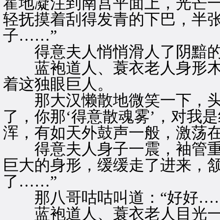
霍地凝注到南宫平面上，光芒
轻抚摸着刮得发青的下巴，半张
子……”
得意夫人悄悄滑人了阴黯的
蓝袍道人、蓑衣老人身形木
着这独眼巨人。
那大汉懒散地微笑一下，头也
了，你那‘得意散魂雾’，对我
浑，有如天外鼓声一般，激荡
得意夫人身子一震，袖管重落
巨大的身形，缓缓走了进来，颔
了……”
那八哥咕咕叫道：“好好……
蓝袍道人、蓑衣老人目光一