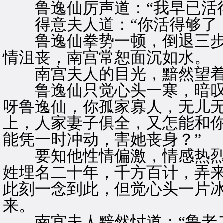
鲁逸仙厉声道：“我早已活得
得意夫人道：“你活得够了，
鲁逸仙拳势一顿，倒退三步
情沮丧，南宫常恕面沉如水。
南宫夫人的目光，黯然望着
鲁逸仙只觉心头一寒，暗叹一
呀鲁逸仙，你孤家寡人，无儿
上，人家妻子俱全，又怎能和
能凭一时冲动，害她丧身？”
要知他性情偏激，情感热烈
姓埋名二十年，千方百计，弄
此刻一念到此，但觉心头一片
来。
南宫夫人黯然忖道：“鲁老二