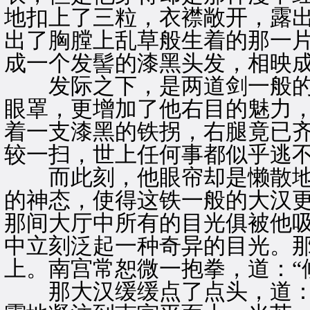
地扣上了三粒，衣襟敞开，露
出了胸膛上乱草般生着的那一
成一个发髻的漆黑头发，相映
发际之下，是两道剑一般的
眼罩，更增加了他右目的魅力
着一支漆黑的铁拐，右腿竟已
较一扫，世上任何事都似乎逃
而此刻，他眼帘却是懒散地
的神态，使得这铁一般的大汉更
那间大厅中所有的目光俱被他
中立刻泛起一种奇异的目光。那
上。南宫常恕微一抱拳，道：“
那大汉缓缓点了点头，道：“