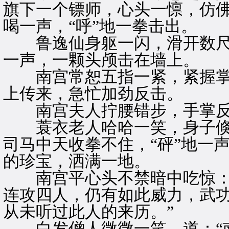
旗下一个镖师，心头一懔，仿
喝一声，“呼”地一拳击出。
鲁逸仙身躯一闪，滑开数尺，
一声，一颗头颅击在墙上。
南宫常恕五指一紧，紧握掌
上传来，急忙加劲反击。
南宫夫人拧腰错步，手掌反
蓑衣老人哈哈一笑，身子倏
司马中天收拳不住，“砰”地一
的珍宝，洒满一地。
南宫平心头不禁暗中吃惊：“
连攻四人，仍有如此威力，武
从未听过此人的来历。”
白发僧人微微一笑，道：“南