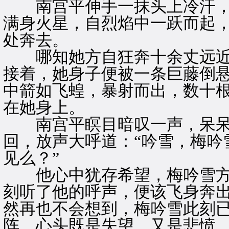
南宫平伸手一抹头上冷汗，
满身火星，自烈焰中一跃而起
处奔去。
哪知她方自狂奔十余丈远近
接着，她身子便被一条巨藤倒
中箭如飞蝗，暴射而出，数十
在她身上。
南宫平瞑目暗叹一声，呆呆
回，放声大呼道：“吟雪，梅吟
见么？”
他心中犹存希望，梅吟雪方
刻听了他的呼声，便该飞身奔
然再也不会想到，梅吟雪此刻
阵，心头既是失望，又是悲愤