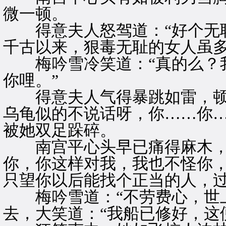
微一顿。
得意夫人怒驾道：“好个无耻
千古以来，狠毒无耻的女人虽多
梅吟雪冷笑道：“真的么？我
你哩。”
得意夫人气得暴跳如雷，顿足
乌龟似的不说话呀，你……你…
被她双足跺碎。
南宫平心头早已痛得麻木，木
你，你这样对我，我也不怪你
只望你以后能找个正当的人，过
梅吟雪道：“不劳费心，世上
去，大笑道：“我船已修好，这