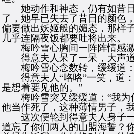
她动作和神态，仍有如昔日
了，她早已失去了昔日的颜色
偏要做出妖姬般的媚态，那样
几乎连隔夜饭都要吐将出来。
梅吟雪心胸间一阵阵情感激
得意夫人呆了一呆，大声道：
梅吟雪心念数转，缓缓道：“
得意夫人“咯咯”一笑，道：
是想着要见他的。”
梅吟雪突又缓缓道：“我为什
他当作死了，这种薄情男子，我
这次便轮到得意夫人身子一震
道忘了你们两人的山盟海誓？