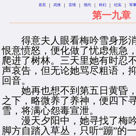
|
|
|
|
|
|
首页
武侠
言情
现代
科幻
纪实
军
第一九章
得意夫人眼看梅吟雪身形消
恨意愤怒，便化做了忧虑焦急
爬进了树林。三天里她有时忍
声哀告，但无论她骂尽粗语，
回音。
她再也想不到第五日黄昏，
之下，略微养了养神，便四下
雪，将满心怨毒宣泄。
漫天夕阳中，她寻找了梅吟
脚方自踏入草丛，只听“蹦”的