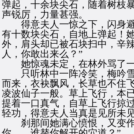
弹起，十余块尖石，随着树枝
声锐厉，力量甚强。
得意夫人一惊之下，闪身避
有十数块尖石，自地上弹起！
外，肩头却已被石块扫中，辛辣
人，你敢出来么？”
她惊魂未定，在林外骂了一
只听林中一阵冷笑，梅吟雪
而来，衣袂飘风，长草也不住
凌波仙子一般。草上飞行，本
提着一口真气，自草上飞行掠
轻功，得意夫人当真是见所未
刹那间她满心愤恨，又变作了
你……谁替你解开的穴道？”