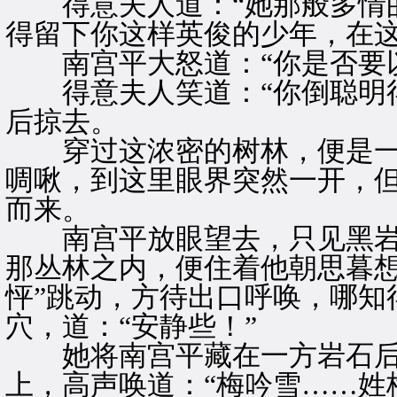
得意夫人道：“她那般多情的
得留下你这样英俊的少年，在这
南宫平大怒道：“你是否要以
得意夫人笑道：“你倒聪明得
后掠去。
穿过这浓密的树林，便是一
啁啾，到这里眼界突然一开，
而来。
南宫平放眼望去，只见黑岩
那丛林之内，便住着他朝思暮想
怦”跳动，方待出口呼唤，哪知
穴，道：“安静些！”
她将南宫平藏在一方岩石后
上，高声唤道：“梅吟雪……姓