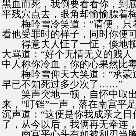
黑血而死，我倒要看看你，到底
平残穴点去，眼角却愉愉膘着
梅吟雪冷笑道：“请便，只希
看他受罪时的样子，同时你便可
得意夫人怔了一怔，倏地顿
大骂道：“好个无情无义的贱人
中人称你冷血，你的心果然比毒
梅吟雪仰天大笑道：“承蒙过
早已不知死过多少次了……”
笑声突地一顿，自怀中取出
来，“叮铛”一声，落在南宫平
沉声道：“这便是你我成亲之日
了，从今以后，我俩再无牵连，
南宫平心头有如被利刃当胸