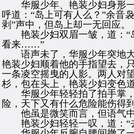
华服少年、艳装少妇身形一
呼道：“岛上可有人么？”余音
剥”声中，但岛上却一无回应。
艳装少妇双眉一皱，道：“岛
看来……”
语声未了，华服少年突地大喝
艳装少妇顺着他的手指望去，
一条凌空摇曳的人影。两人对
杉，包在头上，艳装少妇变色道
华服少年轻轻拍了拍手掌，微
险，天下又有什么危险能伤得到
他虽是微笑而言，但语气中
艳装少妇轻轻一叹，道：“去
华服少年反腕自腰间撤了一