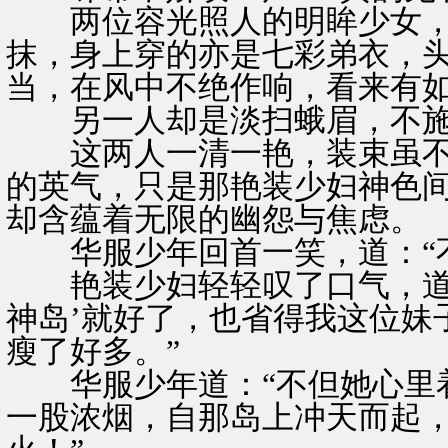
两位容光照人的明眸少女，
抹，身上穿的亦是七彩弟衣，
当，在风中不绝作响，看来有
另一人却是淡扫蛾眉，不施
这两人一清一艳，装束虽不
的英气，只是那艳装少妇神色
却含蕴着无限的幽怨与焦虑。
华服少年回首一笑，道：“不
艳装少妇轻轻叹了口气，道：
神岛’就好了，也省得我这位妹
瘦了好多。”
华服少年道：“不但她心里着
一股浓烟，自那岛上冲天而起，