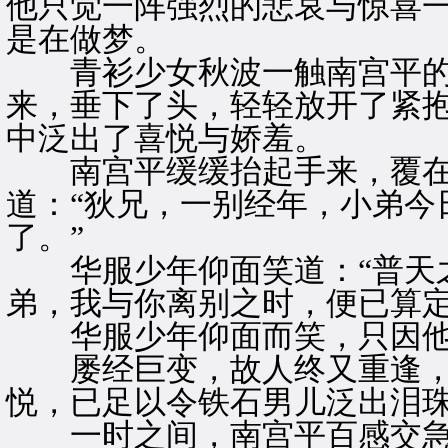
他只觉一阵强烈的悲哀与惊喜
是在做梦。
青衫少女秋波一触南宫平的
来，垂下了头，轻轻放开了紧
中泛出了喜悦与娇羞。
南宫平缓缓抬起手来，覆在
道：“狄兄，一别经年，小弟今
了。”
华服少年仰面笑道：“普天之
弟，我与你离别之时，便已算定
华服少年仰面而笑，只因他
屡经巨变，故人终又重逢，
悦，已足以令铁石男儿泛出泪
一时之间，南宫平百感交急