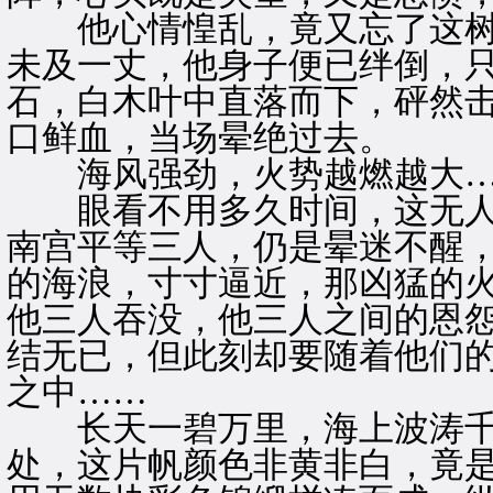
他心情惶乱，竟又忘了这树
未及一丈，他身子便已绊倒，只
石，白木叶中直落而下，砰然
口鲜血，当场晕绝过去。
海风强劲，火势越燃越大
眼看不用多久时间，这无人
南宫平等三人，仍是晕迷不醒
的海浪，寸寸逼近，那凶猛的
他三人吞没，他三人之间的恩
结无已，但此刻却要随着他们
之中……
长天一碧万里，海上波涛千
处，这片帆颜色非黄非白，竟