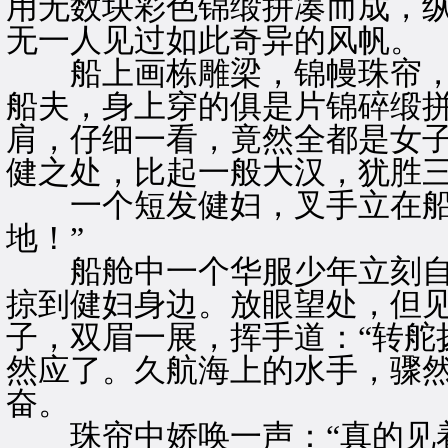
用无数块彩色锦缎拼凑而成，
无一人见过如此奇异的风帆。
船上画栋雕梁，锦幔珠帘，
船夫，身上穿的俱是片锦碎缎
肩，仔细一看，竟然全都是女
健之处，比起一般大汉，犹胜
一个短发健妇，叉手立在船舷
地！”
船舱中一个华服少年立刻自
掠到健妇身边。放眼望处，但
子，双眉一展，挥手道：“转舵
然应了。久航海上的水手，骤
奋。
珠帘中娇唤一声：“真的见着