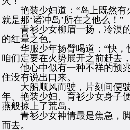
火！”
艳装少妇道：“岛上既然有火
就是那‘诸冲岛’所在之他么！”
青衫少女柳眉一扬，冷漠的
的红晕之色。
华服少年扬臂喝道：“快，快
咱们定要在火势展开之前赶去，
他心中似有一种不祥的预兆
住没有说出口来。
大船顺风而驶，片刻间便驶
年、艳装少妇、育衫少女身子
燕般掠上了荒岛。
青衫少女神情最是焦急，脚
而去。