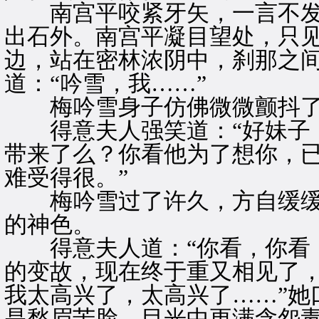
南宫平咬紧牙矢，一言不发
出石外。南宫平凝目望处，只
边，站在密林浓阴中，刹那之
道：“吟雪，我……”
梅吟雪身子仿佛微微颤抖了
得意夫人强笑道：“好妹子，
带来了么？你看他为了想你，
难受得很。”
梅吟雪过了许久，方自缓缓
的神色。
得意夫人道：“你看，你看，
的变故，现在终于重又相见了
我太高兴了，太高兴了……”她
是愁眉苦脸，目光中更满含怨