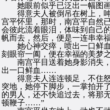
她眼前似乎已泛出一幅图画
得意夫人被倒吊在树上，呻
宫平怀里，那时，南宫平自然
会彼此流着眼泪，体味到自己
帆而去，然后，便是一连串幸
她心神交瘁，喷出一口鲜血
刻眼帘一阖，便在幸福的美梦
南宫平目送着她身影消失，
出一口鲜血……
得意夫人连连顿足，不住怒
突地，她停下脚步，一掌拍开了
的男人，还不快追过去，将那
顿鞭子……”