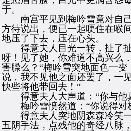
于。
南宫平见到梅吟雪竟对自己
方待说出，便已一起哽住在喉
地压了下去，压在心头。
得意夫人目光一转，扯了扯南
呀！见了她，你难道不高兴么，
害臊么？“梅吟雪突地面色一变
说，我不见他之面还罢了，一
快些将他带回去！”
得意夫人大声道：“你与他真
梅吟雪愤然道：“你说得对极
得意夫人突地阴森森冷笑一声
五阴手法，点残他的奇经八脉