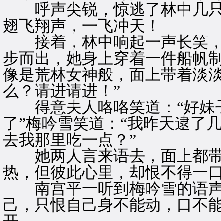
呼声尖锐，惊逃了林中几只
翅飞翔声，一飞冲天！
接着，林中响起一声长笑，
步而出，她身上穿着一件船帆
像是荒林女神般，面上带着淡淡
么？请进请进！”
得意夫人咯咯笑道：“好妹子
了”梅吟雪笑道：“我昨天逮了
去我那里吃一点？”
她两人言来语去，面上都带
热，但彼此心里，却恨不得一
南宫平一听到梅吟雪的语声
己，只恨自己身不能动，口不