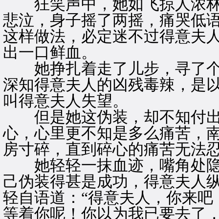
狂笑声中，她如飞掠人浓林
悲泣，身子摇了两摇，痛哭低语
这样做法，必定迷不过得意夫人
出一口鲜血。
她挣扎着走了儿步，寻了个
深知得意夫人的凶残毒辣，是
叫得意夫人失望。
但是她这伪装，却不知付出
心，心里更不知是多么痛苦，
房寸碎，直到碎心的痛苦无法
她轻轻一抹血迹，嘴角处隐
己伪装得甚是成功，得意夫人
轻自语道：“得意夫人，你来吧
等着你呢！你以为我已要去了，