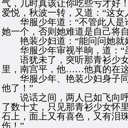
气，几时真该让你吃些亏才好！
爱悦，秋波一转，又道：“这女
华服少年道：“不管此人是谁
她一个，否则她难道是自己将自
艳装少妇道：“能问问她就好
华服少年审视半晌，道：“虽
语犹未了，突听那青衫少女的
里，南宫平，他……他真的在这
华服少年、艳装少妇身子同时
他了！”
说话之间，两人已如飞向呼
了数十丈，只见那青衫少女怀
石上，面上又有喜色，又有泪珠
伤！”