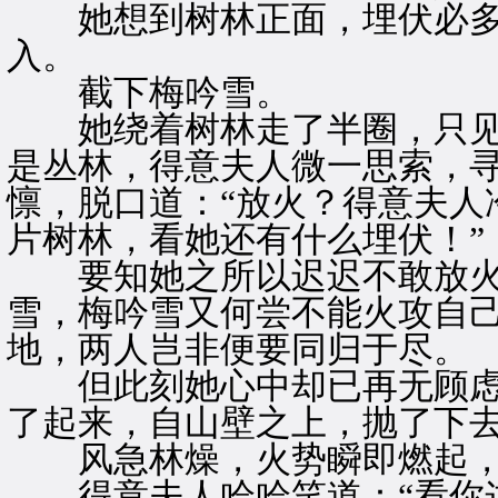
她想到树林正面，埋伏必多
入。
截下梅吟雪。
她绕着树林走了半圈，只见
是丛林，得意夫人微一思索，
懔，脱口道：“放火？得意夫人
片树林，看她还有什么埋伏！”
要知她之所以迟迟不敢放火
雪，梅吟雪又何尝不能火攻自
地，两人岂非便要同归于尽。
但此刻她心中却已再无顾虑
了起来，自山壁之上，抛了下
风急林燥，火势瞬即燃起，
得意夫人哈哈笑道：“看你这