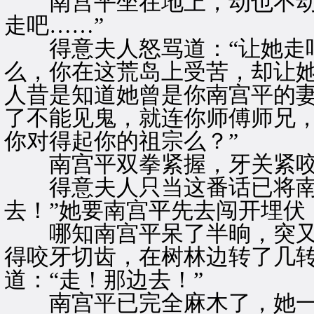
南宫平坐在地上，动也不动，
走吧……”
得意夫人怒骂道：“让她走吧
么，你在这荒岛上受苦，却让
人昔是知道她曾是你南宫平的
了不能见鬼，就连你师傅师兄
你对得起你的祖宗么？”
南宫平双拳紧握，牙关紧咬
得意夫人只当这番话已将南宫
去！”她要南宫平先去闯开埋伏
哪知南宫平呆了半晌，突又“
得咬牙切齿，在树林边转了几
道：“走！那边去！”
南宫平已完全麻木了，她一