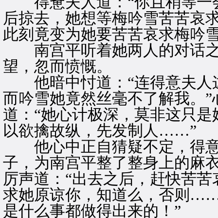
得惫夫人道：“你且稍等一会
后掠去，她想等梅吟雪苦苦哀
此刻竟变为她要苦苦哀求梅吟
南宫平听着她两人的对话之
望，忽而愤慨。
他暗中忖道：“连得意夫人这
而吟雪她竟然丝毫不了解我。”
道：“她心计极深，莫非这只是
以欲擒故纵，先发制人……”
他心中正自猜疑不定，得意
子，为南宫平整了整身上的麻
厉声道：“出去之后，赶快苦苦
求她原谅你，知道么，否则…
是什么事都做得出来的！”