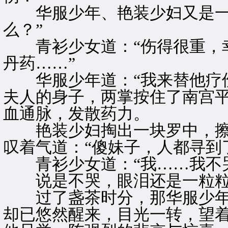
华服少年、艳装少妇又是一惊
么？”
青衫少女道：“伤得很重，幸
丹药……”
华服少年道：“我来替他疗伤
夫人的身子，两掌按住了南宫
血通脉，发散药力。
艳装少妇掏出一块罗中，擦
叹着气道：“傻妹子，人都寻到
青衫少女道：“我……我不哭
说是不哭，眼泪还是一粒粒
过了盏茶时分，那华服少年
却已悠然醒来，目光一转，望