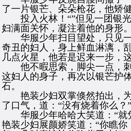
了一片银芒、朵朵枪花，他矫
投入火林！“”但见一团银光
妇满面关怀，凝注着他的身形
华服少年扫目望处，只见一
奇丑的妇人，身上鲜血淋漓，
几点火星，他若是迟来一步，
他不暇思索，脚尖一点，刺
这妇人的身子，再次以银芒护体
石。
艳装少妇双掌倏然拍出，为
了口气，道：“没有烧着你么？
华服少年哈哈大笑道：“就凭
艳装少妇展颜娇笑道：“你瞧你