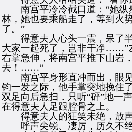
南宫平冷冷截口道：“她纵然
林，她也要乘船走了，等到火
了。”
得意夫人心头一震，呆了半晌
大家一起死了，岂非干净……”
右掌急伸，将南宫平推下山岩，
去！……”
南宫平身形直冲而出，眼见
钧一发之际，他手掌突地挽住
双足向后急扫，只听“砰”地一
在得意夫人足跟腔骨之上。
得意夫人的狂笑未绝，放声
呼声尖锐、凄厉，历久不