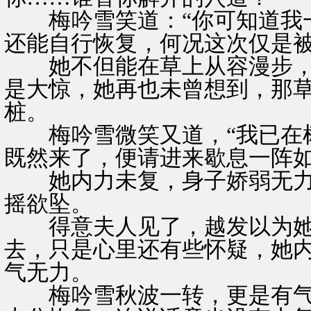
梅吟雪笑道：“你可知道我一
还能自行恢复，何况这次仅是被
她不但能在草上从容漫步，
是大惊，她再也未曾想到，那
桩。
梅吟雪微笑又道，“我已在树
既然来了，便请进来歇息一阵如
她内力未复，身子娇弱无力
摇欲坠。
得意夫人见了，越发以为她
去，只是心里还有些怀疑，她
气无力。
梅吟雪秋波一转，更是有气无