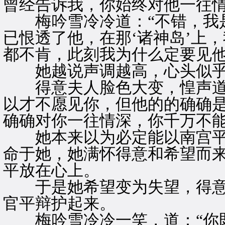
曾经告诉我，你始终对他一往情
梅吟雪冷冷道：“不错，我是
已恨透了他，在那‘诸神岛’上
都不肯，此刻我为什么定要见他
她越说声调越高，心头似乎
得意夫人脸色大变，惶声道：
以才不愿见你，但他的的确确
确确对你一往情深，你千万不能
她本来以为必定能以南宫平
命于她，她满怀得意和希望而
平放在心上。
于是她希望变为失望，得意
官平辩护起来。
梅吟雪冷冷一笑，道：“你既