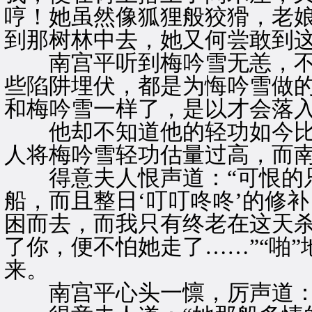
哼！她虽然像狐狸般狡猾，老
到那树林中去，她又何尝敢到这
南宫平听到梅吟雪无恙，不禁
些陷阱埋伏，都是为悔吟雪做
和梅吟雪一样了，是以才会落入
他却不知道他的轻功如今比
人将梅吟雪轻功估量过高，而
得意夫人恨声道：“可恨的只
船，而且整日‘叮叮咚咚’的修
困而去，而我只有终老在这天
了你，便不怕她走了……”“啪
来。
南宫平心头一懔，厉声道：“