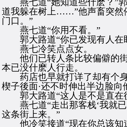
燕七道“她知道些什麽？”郭
道我躲在树上……”他声畜突然
门口。”
燕七道“你用不看。”
郭大路道“你已发现有人在盯
燕七冷笑点点女。
他们已转人条比较偏僻的街道
本已没什麽人行走。
药店也早就打详了却有个身
楔子後面·还不时伸出半边脸向
郭大路道“这人是不是直在後
燕七道“走出那客栈‘我就已
这条街上来。”
他冷笑接道“现在你总该知道