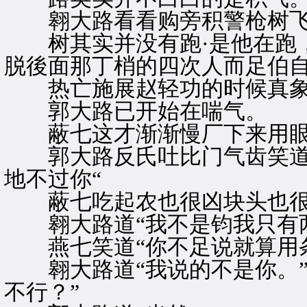
翱大路看看购旁积警枪树飞
树其实并没有跑·是他在跑，
脱後面那丁梢的四次人而足伯
热亡施展赵轻功的时候真象
郭大路已开始在喘气。
蔽七这才渐渐慢厂下来用眼角
郭大路反氏吐比门气齿笑道“
地不过你“
蔽七吃起农也很凶块头也很大
翱大路道“我不是钧我只有两
燕七笑道“你不足说就算用条
翱大路道“我说的不是你。”
不行？”