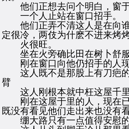
他们正想去问个明白，窗于
一个人止站在窗口招手。
他们正弄不清这人是在向谁招
定很冷，两伎为什麽不进来烤烤
火很旺。
坐在火旁确比田在树卜舒服
刚在窗口向他仍招手的人现
这人既不是那股上有刀疤的大
臂
这人刚根本就中枉这屋千
刚在这屋于里的人，现在已
既没有看见他们走出来也没有
绷大路只有一点值得安慰的