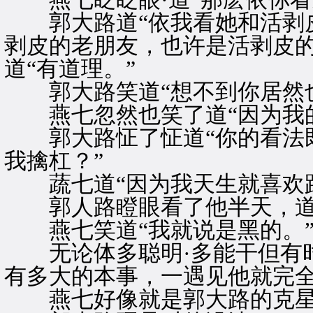
郭大路道“依我看她和活剥皮
剥皮的老朋友，也许是活剥皮的
道“有道理。”
郭大路笑道“想不到你居然也
燕七忽然也笑了道“因为我的
郭大路怔了怔道“你的看法既
我擒杠？”
蔬七道“因为我天生就喜欢跟
郭人路瞪眼看了他半天，道“
燕七笑道“我就说是黑的。
无论体多聪明·多能干但有时
有多大的本事，一遇见他就完
燕七好像就是郭大路的克