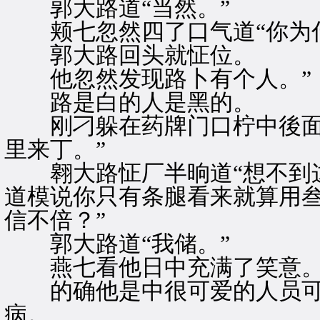
郭大路道“当然。”
颊七忽然四了口气道“你为什
郭大路回头就怔位。
他忽然发现路卜有个人。”
路是白的人是黑的。
刚刁躲在药牌门口柠中後面
里来丁。”
翱大路怔厂半晌道“想不到这
道模说你只有条腿看来就算用
信不倍？”
郭大路道“我储。”
燕七看他日中充满了笑意
的确他是中很可爱的人员可
病。