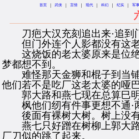
|
|
|
|
|
|
首页
武侠
言情
现代
科幻
纪实
军
刀疤大汉充刻追出来·追到门
但门外连个人影都没有这老太
这烧饭的老太婆原来是位绝
梦都想不到。
难怪那天金狮和棍子到当铺里
他们若不是吃厂这老太婆的哑巴
郭大路和燕七现在总算巳
枫他们纫有件事更想不通·两
後面有裸树大树。树上没有
燕七只好蹭在树柳上郭大路
厂刀似的跳了起来。