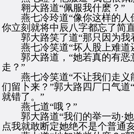
翱大路道“佩服我什麽？”
燕七冷玲道“像你这样的人倒
你立刻就将中辰八字都忘了简直
郭大路笑了道“那只因为我看
燕七冷笑道“坏人股上难道还
郭大路道，“她若真的有恶意
走？”
燕七冷笑道“不让我们走义能
们留卜来？”郭大路四厂口气道
就错了。”
燕七道“哦？”
郭大路道“我们的举一动·她
点我就敢断定她绝不是个普通亥