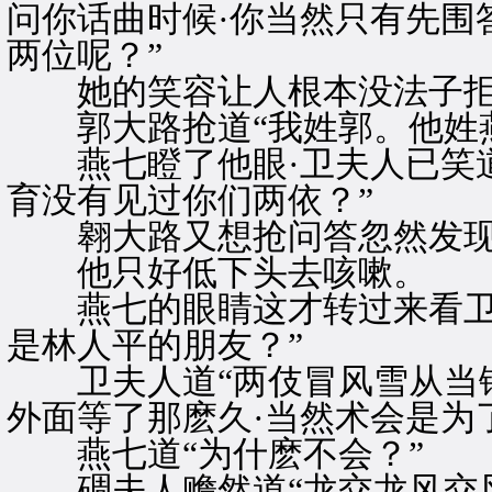
问你话曲时候·你当然只有先围答
两位呢？”
她的笑容让人根本没法子拒
郭大路抢道“我姓郭。他姓燕
燕七瞪了他眼·卫夫人已笑道
育没有见过你们两依？”
翱大路又想抢问答忽然发现
他只好低下头去咳嗽。
燕七的眼睛这才转过来看卫夫
是林人平的朋友？”
卫夫人道“两伎冒风雪从当铺
外面等了那麽久·当然术会是为
燕七道“为什麽不会？”
碉夫人赡然道“龙交龙风交风