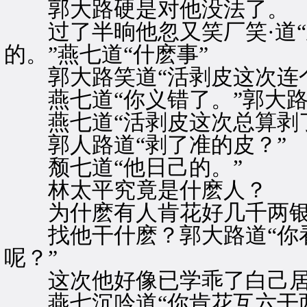
郭大路硬是对他没法了。
过了半晌他忽又笑厂笑·道“
的。”燕七道“什麽事”
郭大路笑道“活剥皮这次连个
燕七道“你义错了。”郭大路
燕七道“活剥皮这次总算剥了
郭人路道“剥了准的皮？”
颓七道“他日己的。”
林太平究竟是什麽人？
为什麽有人肯花好几千两银
找他干什麽？郭大路道“你看
呢？”
这次他好像已学乖了白己居
燕七沉吟道“你肯花互六干两