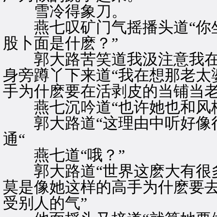
雪冷得象刀。
燕七叹矿门气摇播头道“你坐
股卜面是什麽？”
郭大路苦笑道我汲注意我在屈
身旁蹲丫下来道“我在想那老太
手为什麽要在活剥皮的当铺当
燕七沉吟道“也许她也和风栖
郭大路道“这理由中听好像很
通“
燕七道“哦？”
郭大路道“世界这麽大有很多
莫是像她这样的高手为什麽要
受别人的气”