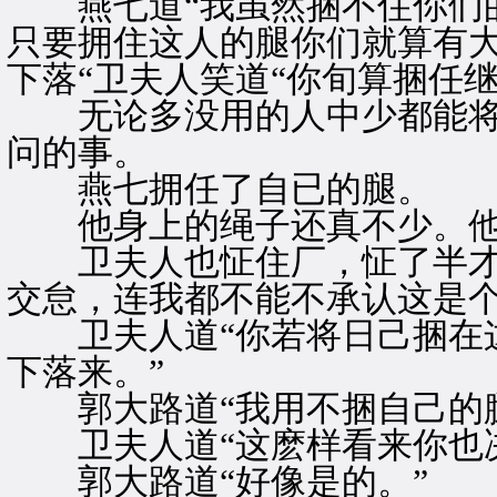
燕七道“我虽然捆不住你们的
只要拥住这人的腿你们就算有
下落“卫夫人笑道“你旬算捆任继
无论多没用的人中少都能将
问的事。
燕七拥任了自已的腿。
他身上的绳子还真不少。他
卫夫人也怔住厂，怔了半才展
交怠，连我都不能不承认这是个
卫夫人道“你若将日己捆在这
下落来。”
郭大路道“我用不捆自己的腿
卫夫人道“这麽样看来你也决
郭大路道“好像是的。”