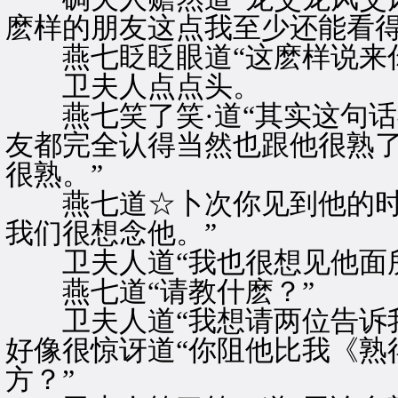
麽样的朋友这点我至少还能看得
燕七眨眨眼道“这麽样说来你
卫夫人点点头。
燕七笑了笑·道“其实这句话
友都完全认得当然也跟他很熟了
很熟。”
燕七道☆卜次你见到他的时
我们很想念他。”
卫夫人道“我也很想见他面所
燕七道“请教什麽？”
卫夫人道“我想请两位告诉我
好像很惊讶道“你阻他比我《熟
方？”