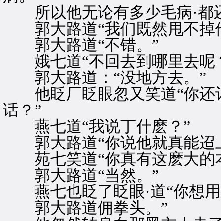
所以他无论有多少毛病·都
郭大路道“我们既然甩不掉他
郭大路道“不错。”
娥七道“不回去到哪里去呢？
郭大路道：“没地方去。”
他眨厂眨眼忽又笑道“你还记
话？”
燕七道“我说丁什麽？”
郭大路道“你说他就真能迢上
苑七笑道“你真有这麽大的本
郭大路道“当然。”
燕七也眨了眨眼·道“你想用
郭大路道佣拳头。”