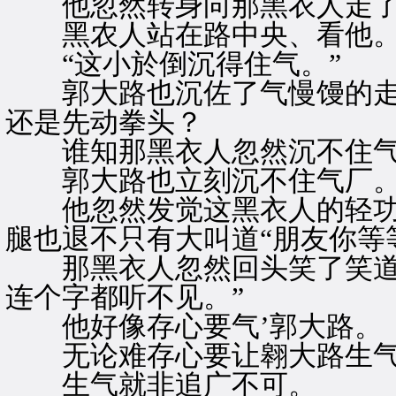
他忽然转身向那黑衣人走了
黑农人站在路中央、看他
“这小於倒沉得住气。”
郭大路也沉佐了气慢馒的走
还是先动拳头？
谁知那黑衣人忽然沉不住气
郭大路也立刻沉不住气厂。
他忽然发觉这黑衣人的轻功
腿也退不只有大叫道“朋友你等
那黑衣人忽然回头笑了笑道“
连个字都听不见。”
他好像存心要气’郭大路。
无论难存心要让翱大路生气
生气就非追广不可。