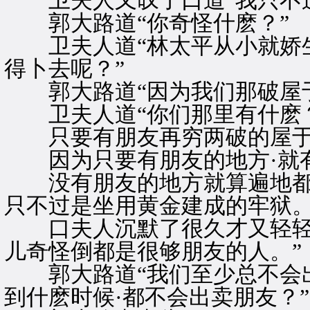
卫夫人又叹了口道“我只不过
郭大路道“你奇怪什麽？”
卫夫人道“林太平从小就娇生
得卜去呢？”
郭大路道“因为我们那破屋于
卫夫人道“你们那里有什麽？
只要有朋友再穷两破的屋于
因为只要有朋友的地方·就
没有朋友的地方就算遍地都
只不过是坐用黄金建成的牢狱
口夫人沉默了很久才又轻轻叹
儿奇怪倒都是很够朋友的人。”
郭大路道“我们至少总不会出
到什麽时候·都不会出卖朋友？”