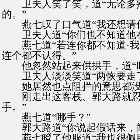
卫夫人笑了笑，道“无论多熟
的。”
燕七叹了口气道“我还想请你
卫夫人道“你们也不知道他在
燕七道“若连你都不知道·我
连个都不认得。”
他忽然站起来供拱手，道“时
卫夫人淡淡笑道“两恢要走了
她居然也点阻拦的意思都没有
刚走出这客栈、郭大路就忍不
手。”
燕七道“哪手？”
郭大路道“你说起假话来，简
燕七瞪了他服道“我也很佩服