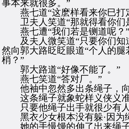
事本来就很多。”
燕七道“这麽样看来你巳打定
卫夫人笑道“那就得看你们是
燕七遭“我们若是铡道呢？
及夫人微笑道“只要你们知道
然向郭大路眨眨眼道“个人的腿
梢？”
郭大路道“好像不能了。”
燕七笑道“答对厂。”
他袖中忽然多出条绳子，向
这条绳子就象蛇样义侠义准
只要他绳子出手就很少有人
黑衣少女根本没有躲·因为绳
她的手慢馒的伸了出来绳子