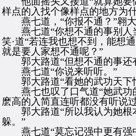
他面摇头又接道“就算她要做
样点的入找个像样点的地方为什
燕七道，“你报不通？”翱大
燕七道“你想不通的事别人当
笑·道“若连我也想不到，能想通
就是要人家想不通呢？”
郭大路道“但想不通的事还有
燕七道“你说来听听。”
郭大路道“看她的武功天下怕
燕七也叹了口气道“她武功的
麽高的入简直连听都没有听说过
郭大路道“所以我认为她根本
躲。”
燕七道“莫忘记强中更有强中