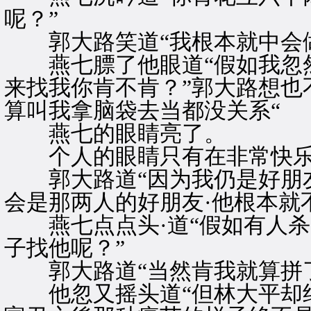
呢？”
郭大路笑道“我根本就中会做
燕七膘了他眼道“假如我忽然
来找我你肯不肯？”郭大路想也
算叫我拿脑袋去当都没关系“
燕七的眼睛亮了。
个人的眼睛只有在非常快乐
郭大路道“因为我仍是好朋友
会是那两人的好朋友·他根本就
燕七点点头·道“假如有人杀
子找他呢？”
郭大路道“当然肯我就算拼了
他忽又摇头道“但林大平却绝