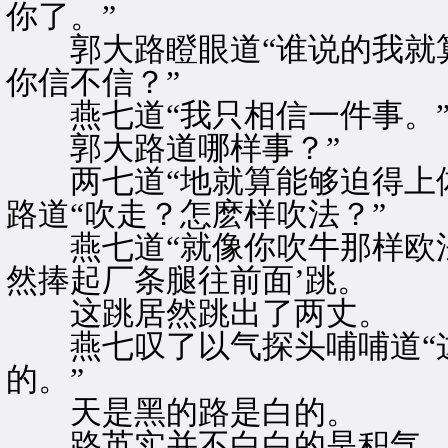
你了。”
郭大路瞪眼道“谁说的我就算
你信不信？”
燕七道“我只相信一件事。
郭大路道哪样事？”
两七道“地就算能够迫得上体
路道“吹走？怎麽样吹法？”
燕七道“就像你吹牛那样欧法
然捧起厂条腿往前面’跳。
这跳居然跳出了两丈。
燕七叹了以气探头哺哺道“这
的。”
天是黑的路是白的。
路英实并不白白的是积气