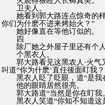
火烧得狠瞪人长褥真美。
卫夫人。
她看到郭大路连点惊奇的样于
你们为什麽不进来烤始火？”
她好像直在等他订似的。
四
除厂她之外屋子里还有个
个黑衣人。
郭大路看见这黑农人·火气又
叫道“你为什麽‘直任後面盯我？
黑衣人眨了眨眼，道“是我在
他的眼睛居然很亮。
郭大路道“当然是你在盯我。
黑衣人笑道“你知不知道这是