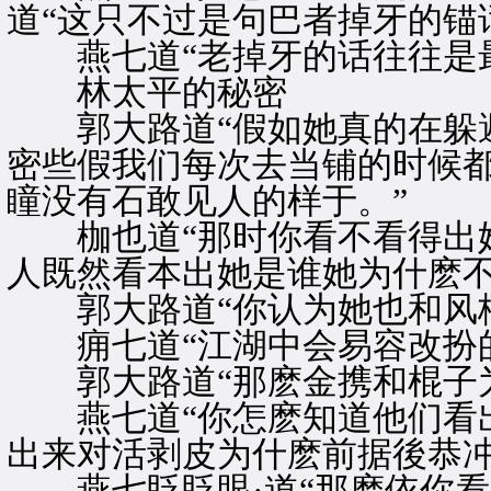
道“这只不过是句巴者掉牙的锚
燕七道“老掉牙的话往往是最
林太平的秘密
郭大路道“假如她真的在躲避
密些假我们每次去当铺的时候
瞳没有石敢见人的样于。”
枷也道“那时你看不看得出她
人既然看本出她是谁她为什麽不
郭大路道“你认为她也和风栖
痈七道“江湖中会易容改扮的
郭大路道“那麽金携和棍子为
燕七道“你怎麽知道他们看出
出来对活剥皮为什麽前据後恭
燕七眨眨眼·道“那麽依你看