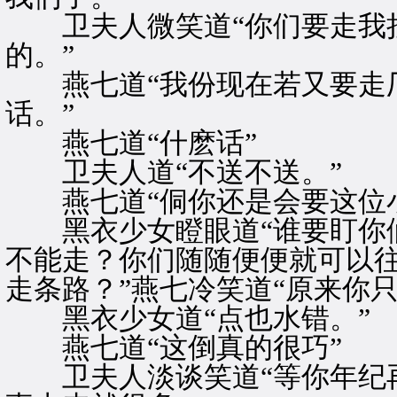
卫夫人微笑道“你们要走我拉
的。”
燕七道“我份现在若又要走厂
话。”
燕七道“什麽话”
卫夫人道“不送不送。”
燕七道“侗你还是会要这位小
黑衣少女瞪眼道“谁要盯你们
不能走？你们随随便便就可以
走条路？”燕七冷笑道“原来你
黑衣少女道“点也水错。”
燕七道“这倒真的很巧”
卫夫人淡谈笑道“等你年纪再