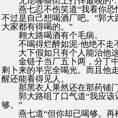
无论哪条街上打佯最晚的·
燕七忍不伤笑道“我看你恐怕
不过是自己想喝酒厂吧。”郭大路
大家都有得喝的。”
翱大路喝酒有个毛病。
不喝得烂醉如泥·他绝不走不
大下假如只有个人能治他这
金链子当厂五卜两，分丁中
剩卜来的半完全喝光。而且他
醒还能看得见人。
那黑衣人果然还在那药铺门
郭大路咀了口气道“我应该让
够。”
燕七道“但你却已喝够。再框