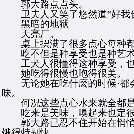
郭大路点点头。
卫夫人又笑了悠然道“好我倒
黑暗的地狱
天亮厂。
桌上摆满了很多点心每种都
吃不但是种享受也是种艺
工犬人很懂得这种享受，也
她吃得很慢也咆得很美。
无论她在吃什麽的时候·都会
味。
何况这些点心水来就全都是
吃来是美味，嗅起来也定很
郭大路已忍不住开始在悄悄的
饿得特别快