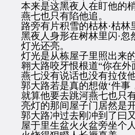
本来是这黑夜人在盯他的梢
燕七也只有陷他追。
路旁有片积雪的枯林·枯林
黑夜人身形在树林里闪·忽
灯光还亮。
灯光是从栋屋子里照出来的
翱大路咬牙恨根道“你在外面
燕七没有说话也没有拉伎
郭大路若是真的想做‘件事，
就算他要去跳河燕七也只有
亮灯的那间屋子门居然是开
郭大路冲过去刚冲到了曰又
屋于里生盆火火盆旁坐个