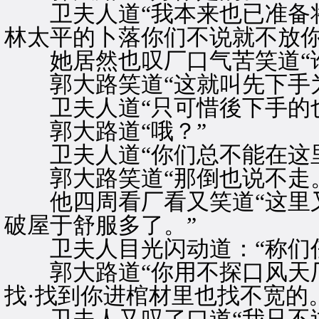
卫夫人道“我本来也已准备将
林太平的卜落你们不说就不放你
她居然也叹厂口气苦笑道“谁
郭大路笑道“这就叫先下手为
卫夫人道“只可惜後下手的也
郭大路道“哦？”
卫夫人道“你们总不能在这里
郭大路笑道“那倒也说不走。
他四周看厂看又笑道“这里又
破屋于舒服多了。”
卫夫人目光闪动道：“称们任
郭大路道“你用不探口风天厂
找·找到你进棺材里也找不宽的