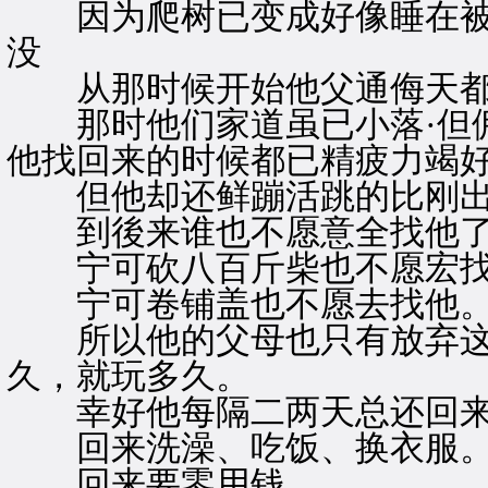
因为爬树已变成好像睡在被
没
从那时候开始他父通侮天都
那时他们家道虽已小落·但佣
他找回来的时候都已精疲力竭
但他却还鲜蹦活跳的比刚出
到後来谁也不愿意全找他
宁可砍八百斤柴也不愿宏找
宁可卷铺盖也不愿去找他
所以他的父母也只有放弃这
久，就玩多久。
幸好他每隔二两天总还回来
回来洗澡、吃饭、换衣服
回来要零用钱。