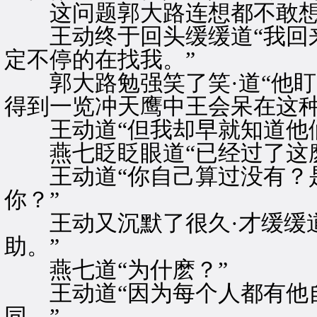
这问题郭大路连想都不敢
王动终于回头缓缓道“我回来
定不停的在找我。”
郭大路勉强笑了笑·道“他盯
得到一览冲天鹰中王会呆在这种
王动道“但我却早就知道他们
燕七眨眨眼道“已经过了这麽
王动道“你自己算过没有？是
你？”
王动又沉默了很久·才缓缓道
助。”
燕七道“为什麽？”
王动道“因为每个人都有他自
同。”