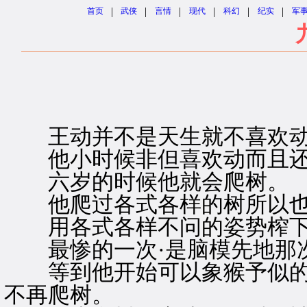
|
|
|
|
|
|
首页
武侠
言情
现代
科幻
纪实
军
王动并不是天生就不喜欢动
他小时候非但喜欢动而且还喜
六岁的时候他就会爬树。
他爬过各式各样的树所以也
用各式各样不问的姿势榨下
最惨的一次·是脑模先地那次
等到他开始可以象猴予似的
不再爬树。