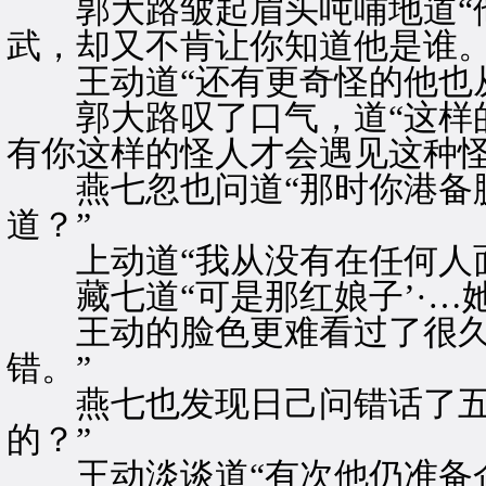
郭大路皱起眉头吨哺地道“他
武，却又不肯让你知道他是谁。
王动道“还有更奇怪的他也从
郭大路叹了口气，道“这样的
有你这样的怪人才会遇见这种怪
燕七忽也问道“那时你港备脱
道？”
上动道“我从没有在任何人面
藏七道“可是那红娘子’·…她
王动的脸色更难看过了很久才
错。”
燕七也发现日己问错话了五刻
的？”
王动淡谈道“有次他仍准备企