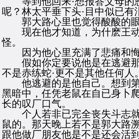
等到他回来·想报答父母的恩
呢？林太平垂下头·目中似已有
郭大路心里也觉得酸酸的眼
现在他才知道，为什麽王动
怪。
因为他心里充满了悲痛和悔
假如你定要说他是在逃避那麽
不是赤练蛇·更不是其他任何人
他逃避的是他自己。想到第
黑暗中，任凭老鼠在自已身卜
长的叹厂口气。
个人若非已完全丧失斗志就
鼠的。那天晚上若不是郭大路
跟他做厂朋友他是不是还会活