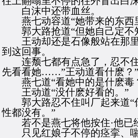
往上翻嗡里不停的往外冒出白
白沫中还带血丝。
燕七动容道“她带来的东西里
郭大路抢道“但她自己定不知
王动却还是石像般站在那里
到这回事。
连颓七都有点急了，忍不住道
先看看她……”王动道看什麽？
燕七道“看她中的是什麽毒？
王动道“没什麽好看的。”
郭大路忍不住叫厂起来道“你
性都没有。”
若不是燕七将他按住·他已
只见红娘子不停的痉挛、喘息