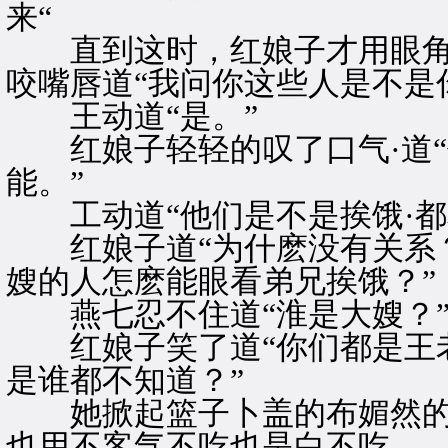
来“
直到这时，红娘子才用眼角
咬嘴唇道“我问你这些人是不是
王动道“是。”
红娘子轻轻的叹了口气·道“
能。”
工动道“他们是不是挨饿·都
红娘子道“为什麽没有关系？
嫂的人怎麽能眼看弟兄挨饿？”
燕七忍不住道“淮是大嫂？
红娘子笑了道“你们都是王老
是谁都不知道？”
她掀起篮子卜盖的布媚然的说
也用不客气不吃也是白不吃。