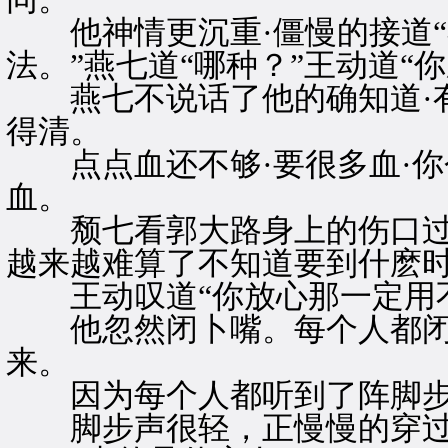
他神情更沉重·僵慢的接道“
法。”燕七道“哪种？”王动道“
燕七不说话了他的确知道·有
得清。
点点血还不够·要很多血·你
血。
颓七看郭大路身上的伤口过了
越来越难算了不知道要到什麽时
王动叹道“你放心那一定用不
他忽然闭卜嘴。每个人都闭
来。
因为每个人都听到了阵脚步
脚步声很轻，正慢慢的穿过