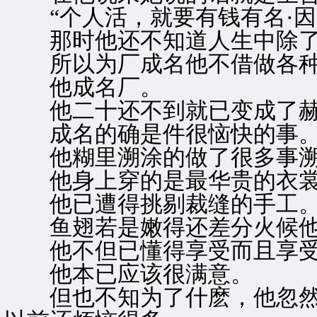
“个人活，就要有钱有名·因
那时他还不知道人生中除了享
所以为厂成名他不借做各种
他成名厂。
他二十还不到就已变成了赫赫
成名的确是件很恼快的事
他糊里溯涂的做了很多事溯
他身上穿的是最华贵的衣裳
他已遭得挑剔裁缝的手工
鱼翅若是嫩得还差分火候他
他不但已懂得享受而且享受
他本已应该很满意。
但也不知为了什麽，他忽然