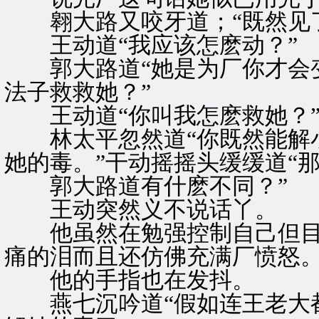
翱大路又咬牙道；“既然见了
王动道“我应该怎麽动？”
郭大路道“她是为厂你才会变
法子救救她？”
王动道“你叫我怎麽救她？
林太平忽然道“你既然能解小
她的毒。”干动摇摇头缓缓道“
郭大路道有什麽不同？”
王动突然义不说话丫。
他虽然在勉强控制自己但目中
痛的泪而且还仿佛充满厂愤怒
他的手指也在发抖。
燕七沉吟道“假如连王老大都