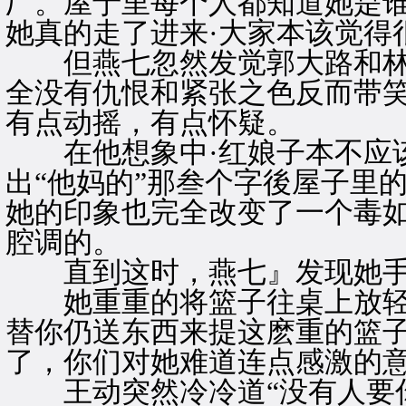
厂。屋于里每个人都知道她是
她真的走了进来·大家本该觉得
但燕七忽然发觉郭大路和林
全没有仇恨和紧张之色反而带
有点动摇，有点怀疑。
在他想象中·红娘子本不应该
出“他妈的”那叁个字後屋子里
她的印象也完全改变了一个毒如
腔调的。
直到这时，燕七』发现她手
她重重的将篮子往桌上放轻轻
替你仍送东西来提这麽重的篮
了，你们对她难道连点感激的意
王动突然冷冷道“没有人要你