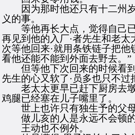
因为那时他还只有十二州岁
义的事。
等他再长大点，觉得自己已
再见到他的入厂·者先生和老太
次等他回来·就用条铁链子把他
看他还能不能到外面去野去。”
但等他下次回来的时候看到他
先生的心又软了·员多也只不过
老太太更早已赶下厨房去墩
鸡腿已经塞在儿子嘴里了。
世上也许只有独生予的父母们
做儿亥的人是永远不会顿
王动也不例外。