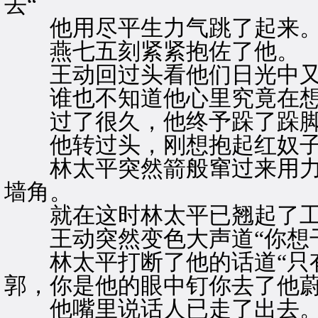
去“
他用尽平生力气跳了起来
燕七五刻紧紧抱佐了他。
王动回过头看他们日光中又
谁也不知道他心里究竟在想
过了很久，他终予跺了跺脚·
他转过头，刚想抱起红奴
林太平突然箭般窜过来用力
墙角。
就在这时林太平已翘起了工
王动突然变色大声道“你想干
林太平打断了他的话道“只有
郭，你是他的眼中钉你去了他蔚
他嘴里说话人已走了出去