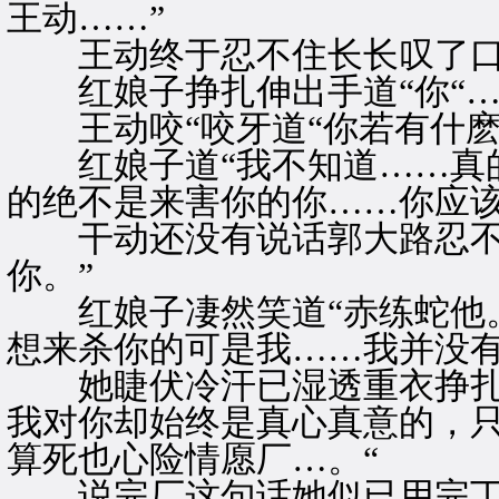
王动……”
王动终于忍不住长长叹了口气
红娘子挣扎伸出手道“你“…‘
王动咬“咬牙道“你若有什麽
红娘子道“我不知道……真的
的绝不是来害你的你……你应该
干动还没有说话郭大路忍不住
你。”
红娘子凄然笑道“赤练蛇他。
想来杀你的可是我……我并没有
她睫伏冷汗已湿透重衣挣扎接
我对你却始终是真心真意的，
算死也心险情愿厂…。“
说完厂这句话她似已用完丁