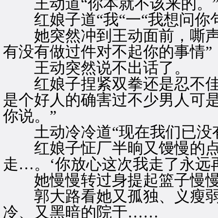
王动道“你本就不该来的。
红娘子道“我“一“我想问你句
她突然冲到王动面前，嘶声道
有没有做过件对不起你的事情”
王动突然说不出话了。
红娘子捏紧双拳还是忍不佳全
是个好人的确害过不少男人可
你说。”
土动冷冷道“现在我们已没有
红娘子怔厂半晌又馒慢的点
走…。‘你放心这次我走了永远
她慢慢转过身提起篮子慢慢
郭大路看她又孤独、义瘦弱
冷、又黑暗的院于……