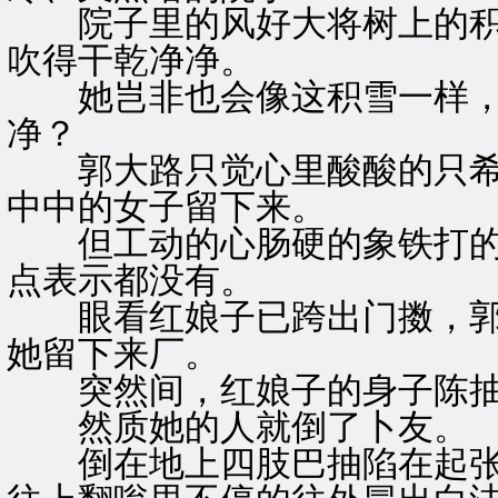
院子里的风好大将树上的积
吹得干乾净净。
她岂非也会像这积雪一样，眨
净？
郭大路只觉心里酸酸的只希望
中中的女子留下来。
但工动的心肠硬的象铁打的
点表示都没有。
眼看红娘子已跨出门擞，郭
她留下来厂。
突然间，红娘子的身子陈抽搐
然质她的人就倒了卜友。
倒在地上四肢巴抽陷在起张