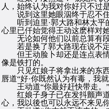
人，始终认为我对你好只不过是
说到这里她眼泅终于忍不住
听到迫里·郭大路和林太平的
心里已仟始觉得王动这麽样对
无论如何他们以前总算有段
若是换了郭大路现在说不定
但王动脸卜却还是连点表情
像是铁打的。
只见红娘子将拿出来的东西
唇道“好·你既然认为有毒，我就
王动道“你最好赶快带走。
红娘子身子已在发抖颤声道“
心，我以後也可以永远不来见你