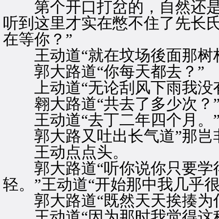
第个开口打岔的，自然还是
听到这里才实在憋不住了先长氏
在等你？”
王动道“就在坟场後面那树林
郭大路道“你每天都去？”
上动道“无论刮风下雨我没有
翱大路道“共去了多少次？
王动道“去丁二年四个月。
郭大路又吐出长气道”那岂非
王动点点头。
郭大路道“听你说你只要学得
轻。”王动道“开始那中我几乎
郭大路道“既然天天挨揍为什
王动道“因为那时我觉得这种