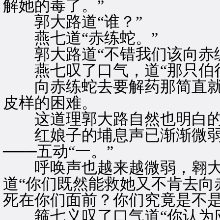
解她的毒了。”
郭大路道“谁？”
燕七道“赤练蛇。”
郭大路道“不错我们该向赤练
燕七叹了口气，道“那只伯很
向赤练蛇去要解药那简直就
皮样的困难。
这道理郭大路自然也明白
红娘子的埔息声已渐渐微弱却
───五动“一。”
呼唤声也越来越微弱，翱大路
道“你们既然能救她又不肯去向
死在你们面前？你们究竟是不是
箍七义叹了口气道“你认为应