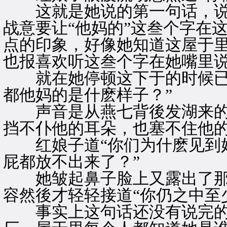
这就是她说的第一句话，说
战意要让“他妈的”这叁个字在
点的印象，好像她知道这屋于
也报喜欢听这叁个字在她嘴里
就在她停顿这下于的时候已有
都他妈的是什麽样子？”
声音是从燕七背後发湖来的·
挡不仆他的耳朵，也塞不住他
红娘子道“你们为什麽见到好
屁都放不出来了？”
她皱起鼻子脸上又露出了那
容然後才轻轻接道“你仍之中至
事实上这句话还没有说完的