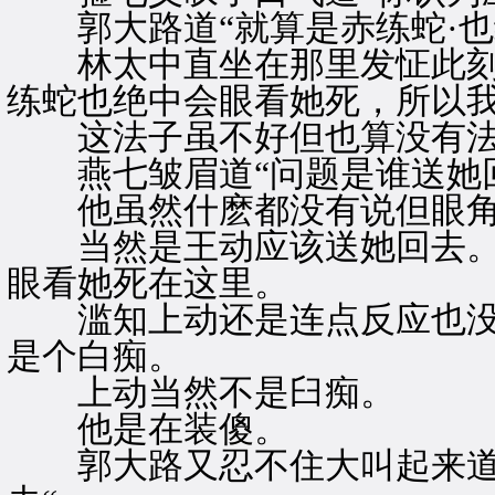
郭大路道“就算是赤练蛇·也
林太中直坐在那里发怔此刻突
练蛇也绝中会眼看她死，所以我
这法子虽不好但也算没有法
燕七皱眉道“问题是谁送她回
他虽然什麽都没有说但眼角
当然是王动应该送她回去。
眼看她死在这里。
滥知上动还是连点反应也没
是个白痴。
上动当然不是臼痴。
他是在装傻。
郭大路又忍不住大叫起来道“