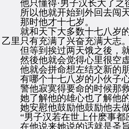
他只懂得·男子汉长大了之後
所以他就开始到外回去闯天
那时他才十七岁。
就和天下大多数十七八岁的
乙里只有充满了兴奋充满大志
但等到挨过两天饿之後，就
然後他就会觉得心里很空虚
他就会拼命想左结交新的朋
有哪个十七八岁的小伙子心
警他寂寞得要命的时候那救
她了解他的雄心也了解他的
她安慰他鼓励他鼓励他去做
“男子汉若在世上什麽事都应
在他说来她说的话就是圣