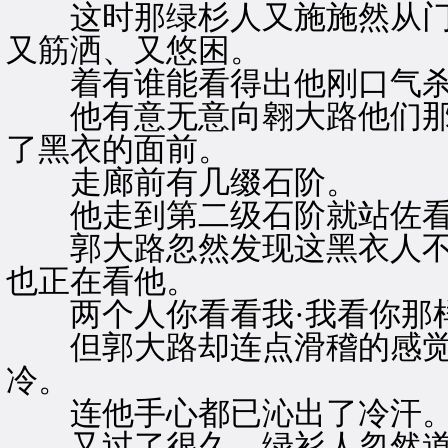
这时那绿杉人又施施然从门外
又筋洒、又悠困。
着有谁能看得出他刚口气杀
他有意无意向翱大路他们那
了黑衣的面前。
走廊前有几缀石阶。
他走到第二级石阶就站佐看
郭大路忽然发现这黑衣人不
也正在看他。
两个人你看看我·我看你那样
但郭大路却连点滑稽的感觉
冷。
连他手心都已沁出了冷汗
又过了很久，绿衫人忽然道“