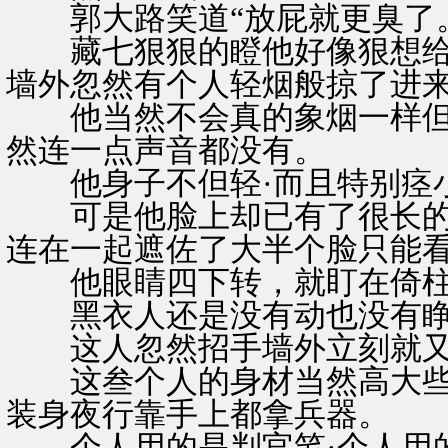
郭大路笑道“放屁就更臭了。
藏七狠狠的瞪他好像狠想给
墙外忽然有个人轻烟般掠了进
他当然不会真的象烟一样但
然连一点声音都没有。
他身子不但轻·而且特别痉小
可是他脸上却已有了很长的
连在一起遮佐了大半个脸只能
他眼睛四下转，就盯在倚柱
黑衣人还是没有动也没有睁
这人忽然招手墙外立刻就又
这叁个人的身材当然高大些但
装身夜行靠手上都拿兵器。
个人用的是判官笔·个人用的