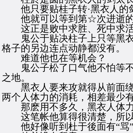
他只要贴桂子转·黑衣人的
他就可以等到第☆次进逝的
这正是败中求胜、死中求活
鬼公于贴决柱子上只等黑衣
格子的另边连点动静都没有。
难道他也在等机会？
鬼公子松了口气他不怕等不
之地。
黑衣人要来攻就得从前面绕大
两个人体力的消耗，相差最少
那麽用不多久，黑衣人体力
这笔帐他算得很清楚，所以
他好像听到杜于後面有“骂”