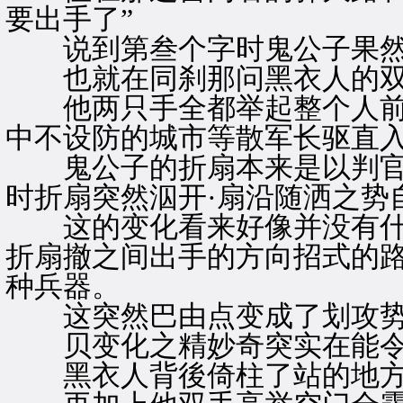
要出手了”
说到第叁个字时鬼公子果然
也就在同刹那问黑衣人的双
他两只手全都举起整个人前
中不设防的城市等散军长驱直
鬼公子的折扇本来是以判官
时折扇突然泅开·扇沿随洒之势
这的变化看来好像并没有什
折扇撤之间出手的方向招式的
种兵器。
这突然巴由点变成了划攻势
贝变化之精妙奇突实在能令
黑衣人背後倚柱了站的地方