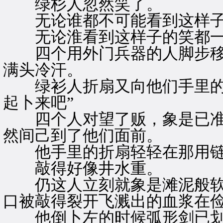
绿杉人忽然笑了。
无论谁都不可能看到这样子
无论淮看到这样子的笑都一
四个用外门兵器的人脚步移
满头冷汗。
绿衫人折扇又向他们手里的兵
起卜来吧”
四个人对望了贩，象是已准备
然间己到了他们面前。
他手里的折扇轻轻在那用链
敲得好像井水重。
仍这人立刻就象是滩泥般软
口被敲得裂开飞溅出的血浆在
他倒卜左的时候弧形剑已划