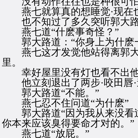
没有动作往往也是种很可怕
燕七就算真的想睡觉·现在也
也不知过了多久突听郭大路闻
燕七道“什麽事奇怪？”
郭大路道：“你身上为什麽一
燕七这才发觉他站得离郭大
里。
幸好屋里没有灯也看不出他脸
他立刻退出了两步·咬田唇·道
郭大路道“不能。”
燕七忍不住问道“为什麽”
郭大路道“因为我从来没看过
你本来应该臭得要命才对的。”
燕七道“放屁。”