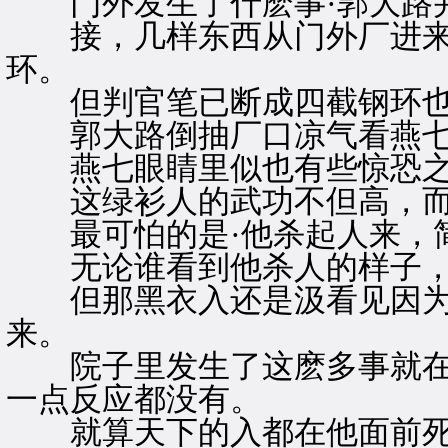
门外发生了什麽事·郭大路并
接，几样东西从门外厂进来
环。
但判官笔已断成四截钢环也
郭大路倒抽厂口凉气看燕
燕七眼睛里似也有些惊恐之
这绿衫人的武功不但高，而
最可怕的是·他杀起人来，简
无论谁看到他杀人的样子，
但那黑衣入还是汲看见因为
来。
院子里发生了这麽多事就在
一点反应都没有。
就算天下的入都在他面前死光