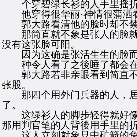
个穿碧绿长衫的人手里摇折
他穿得很华丽·神情很蒲洒看
郭大路看清他的脸时却不禁
那简直就不象是张人的脸就
没有这张脸可阳。
因为这确是张活生生的脸而
种令人看了之後睡了都会在
郭大路若非亲眼看到简直不
张股。
那四个用外门兵器的人，居
了。
这绿衫人的脚步轻得就好像
那用判官笔的人背後用手里的
这人立刻就象只中矿箭的兔