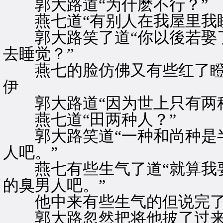
郭大路道“为什麽不行？”
燕七道“有别人在我屋里我睡
郭大路笑了道“你以後若娶了
去睡觉？”
燕七的脸仿佛又有些红了瞪眼
伊
郭大路道“因为世上只有两种
燕七道“田两种人？”
郭大路笑道“一种和尚种是半
人吧。”
燕七有些生气了道“就算我要
的臭男人吧。”
他中来有些生气的但说完了
郭大路忽然把将他披了过来·