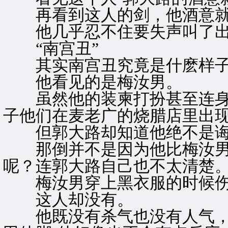
再看到这人的剑，他酒意就
他几乎忍不住要失声叫了
“南宫丑”
其实南宫丑究竟是什麽样子
他看见的是梅汝男。
虽然他的装柬打扮甚至连身
子他们在麦老广的烧腊店里出
但郭大路却知道他绝不是诲
那倒并不是因为他比梅汝男
呢？连郭大路自己也不太清楚
梅汝男穿上黑衣服的时候伤
这人却没有。
他既没有杀气也没有人气，