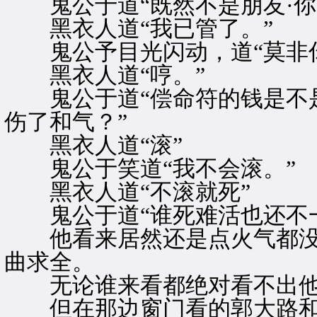
鬼公于道“既然不是朋友·你
黑衣人道“我已管了。”
鬼公予目光闪动，道“莫非你
黑衣人道“哼。”
鬼公于道“偿命符的钱是不是
伤了和气？”
黑衣人道“滚”
鬼公于笑道“我不会滚。”
黑衣人道“不滚就死”
鬼公于道“谁死难活也还不一
他看来居然还是点火气都没有
曲求全。
无论谁来看都绝对看不出他
但在那边窗门看的郭大路和燕