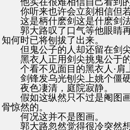
他实在很难相信自己看到的
你听来也许会立刻相信但若
这是柄什麽剑这是什麽剑
郭大路叹了口气等他眼睛再
知何时已将刨拔了出来。
但鬼公子的人却还留在剑尖
黑衣人正用剑尖挑鬼公于的
个看不见面目的黑衣人·肩
剑锋发乌光刨尖上姚个僵硬
夜色凄清，庭院寂静。
假如这纵然只不过是阉图画看
骨惊然的。
何况这并不是图画。
郭大路忽然觉得很冷突然想