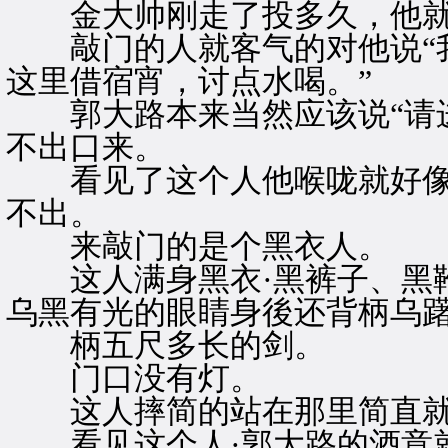
金大帅刚走了投多久，他就
敲门的人就客气的对他说“我
这里借宿宵，讨点水喝。”
郭大路本来当然应该说“请进
不出口来。
看见了这个人他喉咙就好像
不出。
来敲门的是个黑衣人。
这人满身黑衣·黑裤子、黑靴
乌黑有光的眼睛身後还背柄乌
柄五尺多长的剑。
门口没有灯。
这人摔简的站在那里简直就
看见这个人·郭大路的酒意就