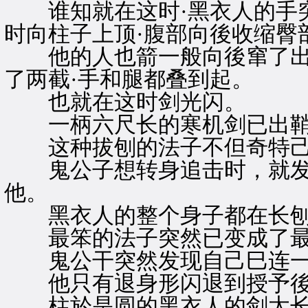
谁知就在这时·黑衣人的手突
时向柱子上顶·腹部向後收缩臀
他的人也箭一般向後窜了出去
了两截·手和腿都叠到起。
也就在这时剑光闪。
一柄六尺长的寒机剑已出
这种拔刨的法子不但奇特己
鬼公子想转身追击时，就发
他。
黑衣人的整个身子都在长刨
最笨的法子突然已变成了最
鬼公干突然发现自己巳连一
他只有退身形闪退到授予
柱於是圆的黑衣人的剑太长