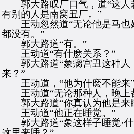
郭大路叹厂口气，道“这人若
有别的人是南窝丑厂。”
王动忽然道“无论他是马也好
都没有。”
郭大路道“有。”
王动道“有什麽关系？”
郭大路道“象瘸宫丑这种人，
来？”
王动道，“他为什麽不能来”
王动道“无论那种人，晚上都
郭大路道“你真认为他是来睡
王动道“他正在睡觉。”
郭大路道“象这样子睡觉·什
这里来睡？”