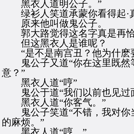
黑衣人道明公子。”
绿衫人笑道承蒙你看得起·真
原来他叫做鬼公子。
郭大路觉得这名字真是再恰
但这黑衣人是谁呢？
“是不是南宫丑？他为什麽
鬼公子又道“你在这里既然等
意？”
黑衣人道“哼”
鬼公于道“我们以前也见过面
黑衣人道“你客气。”
鬼公子笑道“不错，我对你当
的麻烦。”
黑衣人道“哼。”