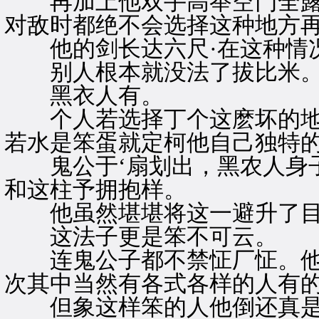
再加上他双手高举空门全露
对敌时都绝不会选择这种地方
他的剑长达六尺·在这种情况
别人根本就没法了拔比米
黑衣人有。
个人若选择丁个这麽坏的地
若水是笨蛋就定柯他自己独特
鬼公于‘扇划出，黑农人身子
和这柱予拥抱样。
他虽然堪堪将这一避升了目
这法子更是笨不可云。
连鬼公子都不禁怔厂怔。他
次其中当然有各式各样的人有
但象这样笨的人他倒还真是