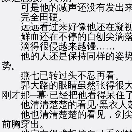
可是他的减声还没有发出来
完全田硬。
远远看过来好像他还在凝视
鲜血还在不停的自刨尖滴
滴得很侵越来越馒……
他的人还是保持同样的姿势
势。
燕七已转过头不忍再看。
郭大路的眼睛虽然张得很大
刚才那─幕·已经把他看得呆住
他清清楚楚的看见·黑衣人鼓
他也清清楚楚的看见，剑尖
前胸穿出。