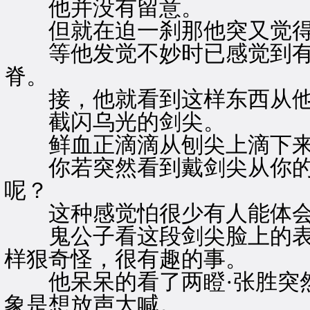
他并没有留意。
但就在迫一刹那他突又觉得
等他发觉不妙时已感觉到有
脊。
接，他就看到这样东西从他
截闪乌光的剑尖。
鲜血正滴滴从刨尖上滴下
你若突然看到戴剑尖从你的
呢？
这种感觉怕很少有人能体会
鬼公子看这段剑尖脸上的表情
样狠奇怪，很有趣的事。
他呆呆的看了两瞪·张胜突然
象是想放声大喊。