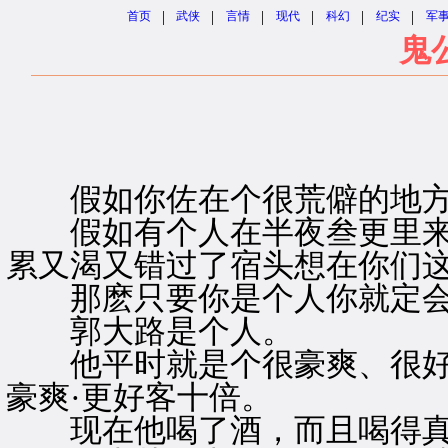
|
|
|
|
|
|
首页
武侠
言情
现代
科幻
纪实
军
鬼
假如你佐在个很荒僻的地
假如有个人在半夜叁更里来敲
累又渴又错过了宿头想在你们这
那麽只要你是个人你就定会说
郭大路是个人。
他平时就是个很豪爽、很好
豪爽·更好客十倍。
现在他喝了酒，而且喝得真