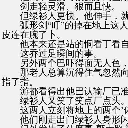
剑走轻灵滑、狠而且快。
但绿衫人更快。他伸手，就听
弧形剑“叮”的掉在地上这人
皮连在腕了卜。
他本来还是站的恫看丁看自
这乔过足瞬间的事。
另外两个巴吓得面无人色，
那老人总算沉得住气忽然向绿
指了指。
游都看得出他巴认输厂已准
绿衫人又笑了笑点厂点头
这两人立刻将地上的两个’体
他们刚走出门绿衫人身形闪