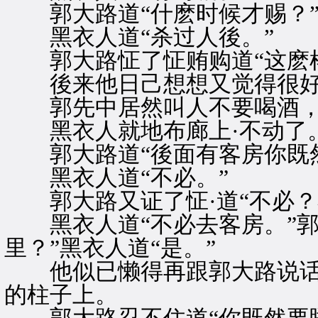
郭大路道“什麽时候才赐？
黑衣人道“杀过人後。”
郭大路怔了怔贿购道“这麽样
後来他日己想想又觉得很好
郭先中居然叫人不要喝酒，
黑衣人就地布廊上·不动了
郭大路道“後面有客房你既然
黑衣人道“不必。”
郭大路又证了怔·道“不必？
黑衣人道“不必去客房。”郭
里？”黑衣人道“是。”
他似已懒得再跟郭大路说话
的柱子上。