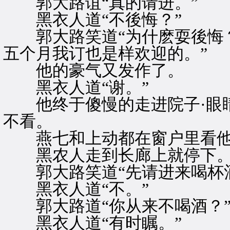
郭大路谊“真的请进。”
黑衣人道“不後悔？”
郭大路笑道“为什麽耍後悔？
五个月我订也是样欢迎的。”
他的豪气又发作了。
黑衣人道“谢。”
他终于傻慢的走进院子·眼睛
不看。
燕七和上动都在窗户里看他
黑农人走到长廊上就停下
郭大路笑道“先请进来喝杯酒
黑衣人道“不。”
郭大路道“你从来不喝酒？
黑衣人道“有时瞩。”