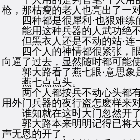
枪，那枯瘦的老人也亮出了一
四种都是很犀利·也狠难练
能用这种兵器的人武功绝不
但黑衣人还是不动的站·连
四个人的神情都很紧张，眼睛
向逼了过去，显然随时都可能
郭大路看了燕七眼·意思象是
燕七点点头。
两个人都按兵不动心头都有
用外门兵器的夜行盗怎麽样来
谁知就在这时大门忽然开
郭大路本来明明记得已将大
声无恩的开了。