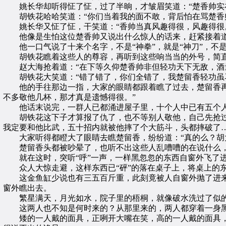
姚长华却听得怔了怔，过了半晌，才皱眉笑道：“楚香帅实在
胡铁花哈哈笑道：“你们当着我的面不敢，背后怕在骂楚香帅
姚长华又怔了怔，干笑道：“香帅当真风趣得很，风趣得很
他像是生怕这位楚香帅又说出什么惊人的话来，赶紧接着道：
他一口气说了十来个名字，不是“神拳”，就是“神刀”，不是“
胡铁花瞧着这些人的尊容，再听到这些响当当的外号，简直连
赵大海抢着道：“在下等久仰楚香帅非但轻功天下无敌，酒量
胡铁花大笑道：“错了错了，你们全错了，我楚留香轻功虽马
他的手往那边一指，大家的眼睛都跟着瞧了过去，楚留香再想
不多敬他几杯，那才真是遗憾得很。”
他话末说完，一群人已都涌进屋子里，十个人中已有五个人
胡铁花这下子才算报了仇了，也不等别人敬他，自己先抢过酒
我定要和他比武，五十招内就被他摔了个大筋斗，头都摔破了
大家听得都瞪大了眼睛去瞧楚留香，纷纷道：“真的么？胡
楚留香头都被吵晕了，也听不出这些人乱嘈嘈的在说什么，
就在这时，突听“呼”一声，一样黑忽忽的东西自窗外飞了进
众人大惊走避，这样东西已“砰”的落在桌子上，将桌上的东
这金鱼缸少说也有三五百斤重，此刻竟被人自窗外抛了进来
窗外瞧出去。
繁星满天，月光如水，院子里的梧桐，就像破水洗过了似的
这两人也不知是何时来的？从那里来的，两人都穿着一身黑
矮的一人戴的面具，正咧开大嘴在笑，高的一人戴的面具，