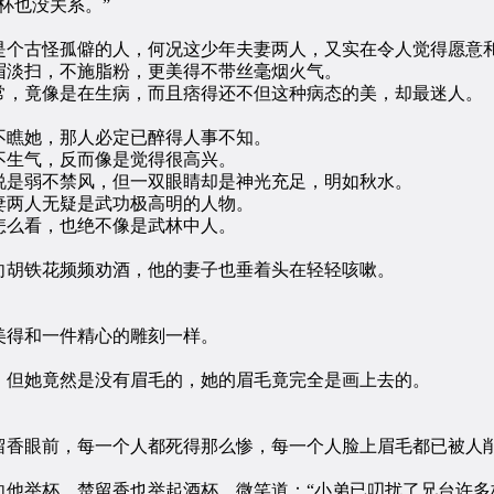
杯也没关系。”
个古怪孤僻的人，何况这少年夫妻两人，又实在令人觉得愿意
淡扫，不施脂粉，更美得不带丝毫烟火气。
，竟像是在生病，而且痞得还不但这种病态的美，却最迷人。
瞧她，那人必定已醉得人事不知。
生气，反而像是觉得很高兴。
是弱不禁风，但一双眼睛却是神光充足，明如秋水。
两人无疑是武功极高明的人物。
么看，也绝不像是武林中人。
胡铁花频频劝酒，他的妻子也垂着头在轻轻咳嗽。
得和一件精心的雕刻一样。
但她竟然是没有眉毛的，她的眉毛竟完全是画上去的。
香眼前，每一个人都死得那么惨，每一个人脸上眉毛都已被人削
举杯，楚留香也举起酒杯，微笑道：“小弟已叨扰了兄台许多