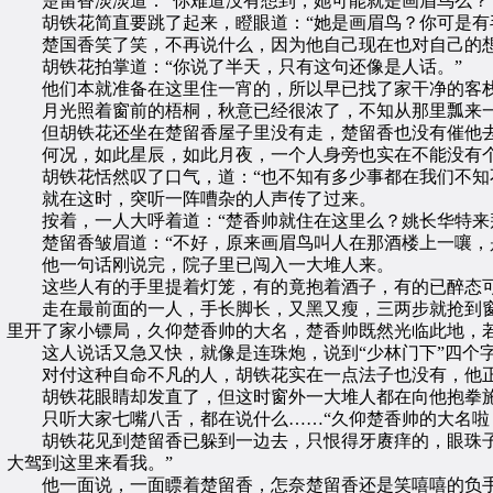
楚留香淡淡道：“你难道没有想到，她可能就是画眉鸟么？
胡铁花简直要跳了起来，瞪眼道：“她是画眉鸟？你可是有毛
楚国香笑了笑，不再说什么，因为他自己现在也对自己的想法
胡铁花拍掌道：“你说了半天，只有这句还像是人话。”
他们本就准备在这里住一宵的，所以早已找了家干净的客栈
月光照着窗前的梧桐，秋意已经很浓了，不知从那里瓢来一
但胡铁花还坐在楚留香屋子里没有走，楚留香也没有催他去
何况，如此星辰，如此月夜，一个人身旁也实在不能没有个好
胡铁花恬然叹了口气，道：“也不知有多少事都在我们不知不
就在这时，突听一阵嘈杂的人声传了过来。
按着，一人大呼着道：“楚香帅就住在这里么？姚长华特来
楚留香皱眉道：“不好，原来画眉鸟叫人在那酒楼上一嚷，
他一句话刚说完，院子里已闯入一大堆人来。
这些人有的手里提着灯笼，有的竟抱着酒子，有的已醉态可
走在最前面的一人，手长脚长，又黑又瘦，三两步就抢到窗子
里开了家小镖局，久仰楚香帅的大名，楚香帅既然光临此地，
这人说话又急又快，就像是连珠炮，说到“少林门下”四个字
对付这种自命不凡的人，胡铁花实在一点法子也没有，他正想
胡铁花眼睛却发直了，但这时窗外一大堆人都在向他抱拳施
只听大家七嘴八舌，都在说什么……“久仰楚香帅的大名啦！
胡铁花见到楚留香已躲到一边去，只恨得牙赓痒的，眼珠子一
大驾到这里来看我。”
他一面说，一面瞟着楚留香，怎奈楚留香还是笑嘻嘻的负手