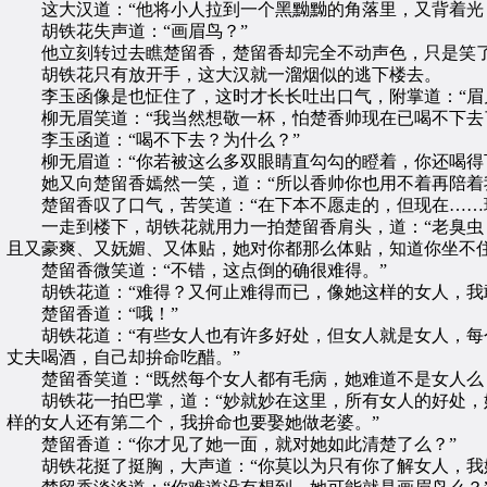
这大汉道：“他将小人拉到一个黑黝黝的角落里，又背着光，
胡铁花失声道：“画眉鸟？”
他立刻转过去瞧楚留香，楚留香却完全不动声色，只是笑了笑
胡铁花只有放开手，这大汉就一溜烟似的逃下楼去。
李玉函像是也怔住了，这时才长长吐出口气，附掌道：“眉儿
柳无眉笑道：“我当然想敬一杯，怕楚香帅现在已喝不下去
李玉函道：“喝不下去？为什么？”
柳无眉道：“你若被这么多双眼睛直勾勾的瞪着，你还喝得
她又向楚留香嫣然一笑，道：“所以香帅你也用不着再陪着我
楚留香叹了口气，苦笑道：“在下本不愿走的，但现在……
一走到楼下，胡铁花就用力一拍楚留香肩头，道：“老臭虫，
且又豪爽、又妩媚、又体贴，她对你都那么体贴，知道你坐不
楚留香微笑道：“不错，这点倒的确很难得。”
胡铁花道：“难得？又何止难得而已，像她这样的女人，我敢
楚留香道：“哦！”
胡铁花道：“有些女人也有许多好处，但女人就是女人，每个
丈夫喝酒，自己却拚命吃醋。”
楚留香笑道：“既然每个女人都有毛病，她难道不是女人么
胡铁花一拍巴掌，道：“妙就妙在这里，所有女人的好处，她
样的女人还有第二个，我拚命也要娶她做老婆。”
楚留香道：“你才见了她一面，就对她如此清楚了么？”
胡铁花挺了挺胸，大声道：“你莫以为只有你了解女人，我姓