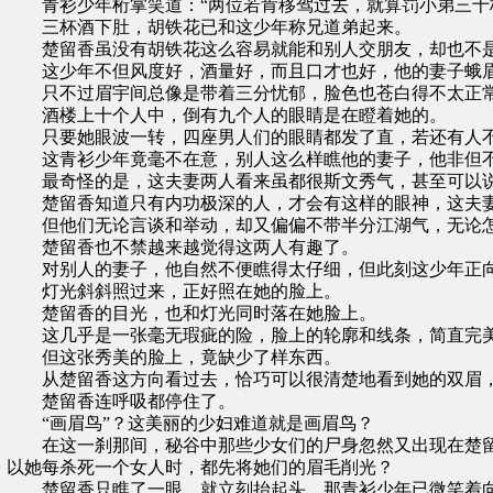
青衫少年桁掌笑道：“两位若肯移驾过去，就算罚小弟三十
三杯酒下肚，胡铁花已和这少年称兄道弟起来。
楚留香虽没有胡铁花这么容易就能和别人交朋友，却也不是
这少年不但风度好，酒量好，而且口才也好，他的妻子蛾眉
只不过眉宇间总像是带着三分忧郁，脸色也苍白得不太正常
酒楼上十个人中，倒有九个人的眼睛是在瞪着她的。
只要她眼波一转，四座男人们的眼睛都发了直，若还有人不
这青衫少年竟毫不在意，别人这么样瞧他的妻子，他非但不
最奇怪的是，这夫妻两人看来虽都很斯文秀气，甚至可以说
楚留香知道只有内功极深的人，才会有这样的眼神，这夫妻
但他们无论言谈和举动，却又偏偏不带半分江湖气，无论怎
楚留香也不禁越来越觉得这两人有趣了。
对别人的妻子，他自然不便瞧得太仔细，但此刻这少年正向
灯光斜斜照过来，正好照在她的脸上。
楚留香的目光，也和灯光同时落在她脸上。
这几乎是一张毫无瑕疵的险，脸上的轮廓和线条，简直完美
但这张秀美的脸上，竟缺少了样东西。
从楚留香这方向看过去，恰巧可以很清楚地看到她的双眉，
楚留香连呼吸都停住了。
“画眉鸟”？这美丽的少妇难道就是画眉鸟？
在这一刹那间，秘谷中那些少女们的尸身忽然又出现在楚留
以她每杀死一个女人时，都先将她们的眉毛削光？
楚留香只瞧了一眼，就立刻抬起头，那青衫少年已微笑着向他