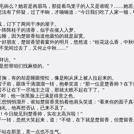
”
病么？她若是画眉鸟，那提着鸟笼子的人又是谁呢？……她若
有了怀疑，过了半晌，才喃喃道：“今日我们吃了人家一顿，
，订下了两间干净的屋子。
阵阵桂子的清香，似乎在催人入梦。
睡，因为楚留香知道他最怕的就是寂寞。
朋友，楚留香望着窗外的明月，悠然道：“桂花这么香，中秋
觉间过去了，又何止中秋……”
拜访。”
是想替咱们找麻烦的。”
掬，有的却是睡眼惺忪，像是刚从床上被人拉起来的。
前，眼珠千滴溜溜一转，抱拳笑道：“那一位是楚香帅？在下
若不让在下一尽地主之谊，那就太瞧不起在下了。”
时，他一张黑脸上已满是得意之色。
悄悄溜开，谁知楚留香竟拍着他肩头笑道：“看来你的面子真
礼，他再想否认，已来不及了。
今日能见到楚香帅，实在太高兴啦！”
转，忽然大笑起来，道：“不错，在下就是楚留香，但楚留香
站在那里，竟一点也不生气。