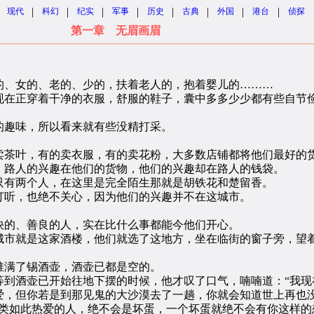
|
|
|
|
|
|
|
|
现代
科幻
纪实
军事
历史
古典
外国
港台
侦探
第一章 无眉画眉
、女的、老的、少的，扶着老人的，抱着婴儿的………
在正穿着干净的衣服，舒服的鞋子，囊中多多少少都有些自节俭
趣味，所以看来就有些没精打采。
茶叶，有的卖衣服，有的卖花粉，大多数店铺都将他们最好的货
路人的兴趣在他们的货物，他们的兴趣却在路人的钱袋。
有两个人，在这里是完全陌生那就是胡铁花和楚留香。
听，也绝不关心，因为他们的兴趣并不在这城市。
的、善良的人，实在比什么事都能今他们开心。
市就是这家酒楼，他们就选了这地方，坐在临街的窗子旁，望着
满了锡酒壶，酒壶已都是空的。
酒壶已开始往地下摆的时候，他才叹了口气，喃喃道：“我现
爱，但你若是到那见鬼的大沙漠去了一趟，你就会知道世上再也没
如此热爱的人，绝不会是坏蛋，一个坏蛋就绝不会有你这样的