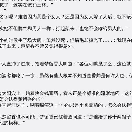
了，这实在该罚三杯。”
…”
字呢？难道因为我是个女人？还是因为女人嫁了人后，就不该
”
她不但脾气和男人一样，打起架来，也绝不会输给男人的。”
的时候生了场大病，虽然没死，但眉毛却掉光了……：我现在
了出来，楚留香不禁又觉得很意外。
直冲了过来，指着楚留香大叫道：“各位可瞧见了么，这位就
酒客都吃了一惊，虽然有些人根本不知道楚香帅是何许人也，但
太阳穴上，贴着块金钱膏药，看来正是个标准的流氓地痞，这句
怎会认得楚留香的？”
冒汗珠子，咧着嘴笑道：“小的只是个卖膏药的，怎么会认得
留香也不可能，楚留香已皱着眉问道：“是谁给了你十两银子
他的模样。”