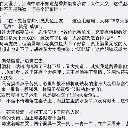
太谦了，江湖中谁不知道楚香帅劫富济贫，大仁大义，这强盗
不但是强盗，还是个混蛋哩！”
。”
“在下先替香帅引见几位朋友……这位毛健扁，人称“神拳无敌
无敌”，就是“威镇”。
大牙都要笑掉，忍住笑道：“各位此番前来，究竟有何指教呀
也是天下无双的，这次有了机会，大家都想敬香帅几杯。”
马虎虎，但酒量却比老臭虫也大不了好多，真正酒量无敌的人
走也走不了，胡铁花大笑着接道：“喏喏喏！这位胡铁花胡大
向楚留香那边挤过去。
杯，咕嘟咕嘟灌了三杯下肚，又大笑道：“其实我楚留香非但
……你们看，这里还有个大疤哩，若不是他手下留情，这疤怕还要
大侠你……。”
只有摸着鼻子苦笑，心里却恨不得将胡铁花的这张大嘴用草塞
来，带着一股强风，将窗子都震得“吱吱格格”的响。
西都震得飞了起来，竟是摆在院子里的大金鱼缸。
，不偏不倚地落在桌子上，而且缸里的水竟半点没有溅出，这份
，苍翠欲滴，梧桐下却已多了两条人影。
色的长袍，面上却各戴着个面具。
却撇着嘴在哭，两个面具一哭一笑，一青一白，在白天看来，也