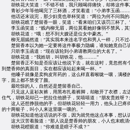
胡铁花大笑道：“不错不错，我只顾喝得痛快，却将这件事忘
青衫少年等他喝完了三杯酒，才笑着道：“小弟李玉函……
他话还末说完，那少妇竟也举杯笑道：“两位为何不问我的名
胡铁花瞧了楚留香一眼，笑道：“看来咱们又该罚三杯了。
李玉函笑道：“贱内柳无眉，两位莫看她好像弱不禁风，其实
胡铁花道：“哦：想不到大嫂还是位女中豪杰。”
柳无眉嫣然道：“其实我本来连名字也和男人一样，只不过小
楚留香本以为她一定要将这件事极力隐瞒，谁知她竟自己说
只听李玉函道：“现在该轮到小弟请教两位的大名了。”
胡铁花道：“我姓胡，叫胡铁花，他………”
楚留香正不知是否应该让他说下去，就在这时，竟忽然有个人
到楚香帅的真面目，实在都应该站起来喝一杯。”
他嗓子就像是卖狗皮宵药的，这么样直着喉咙一嚷，满楼的
字，面上都不禁变了颜。
最吃惊的人，自然还是楚留香自己。
只见这人蓝衫灰裤，用黑布扎着裤脚，却敞开了衣襟，左边
住气，胡铁花却已一把拉住他膀子，笑嘻嘻道：“朋友贵姓呀？
这人还想挣脱他的手，但胡铁花轻轻一用力，他头上已疼得直
的十两银子，叫小人来这里嚷一嚷的。”
胡铁花知道他这话说的不假，因为就凭他这点本事，想认识楚
这大汉苦着脸道：“那人说是楚香帅的朋友，小人也末瞧清
胡铁花瞪眼道：“你难道是瞎子不成？”