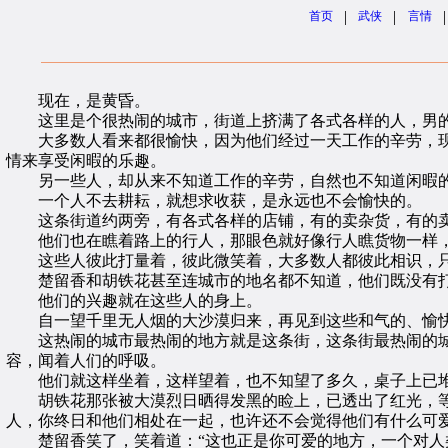
|
|
|
首页
武侠
言情
现在，是黄昏。
这里是个很热闹的城市，街道上挤满了各式各样的人，男的
大多数人看来都很愉快，因为他们经过一天工作的辛劳，现
情来享受闲暇的乐趣。
另一些人，却从来不知道工作的辛劳，自然也不知道闲暇的
一个人不去耕耘，就想求收获，是永远也不会愉快的。
这条街道约两旁，有各式各样的店铺，有的卖杂货，有的卖
他们也在瞧着路上的行人，那眼色就好像行人瞧货物一样，
这些人彼此打量着，彼此微笑着，大多数人都彼此相识，只
楚留香和胡铁花甚至连城市的地名都不知道，他们既没有打
他们的兴趣就在这些人的身上。
自一望千里无人烟的大沙漠归来，再见到这些和气的、愉快
这热闹的城市最热闹的地方就是这条街，这条街最热闹的城
容，闻着人们的呼吸。
他们就这样坐着，这样望着，也不知望了多久，桌子上已堆
胡铁花那张被大漠烈日晒得发黑的睑上，已透出了红光，等到
人，你终日和他们相处在一起，也许还不会觉得他们有什么可
楚留香笑了，笑着道：“这也正是你可爱的地方，一个对人类