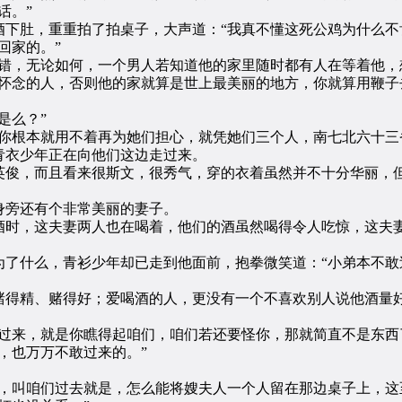
话。”
肚，重重拍了拍桌子，大声道：“我真不懂这死公鸡为什么不
回家的。”
，无论如何，一个男人若知道他的家里随时都有人在等着他，
念的人，否则他的家就算是世上最美丽的地方，你就算用鞭子
是么？”
根本就用不着再为她们担心，就凭她们三个人，南七北六十三
衣少年正在向他们这边走过来。
俊，而且看来很斯文，很秀气，穿的衣着虽然并不十分华丽，但
旁还有个非常美丽的妻子。
时，这夫妻两人也在喝着，他们的酒虽然喝得令人吃惊，这夫妻
什么，青衫少年却已走到他面前，抱拳微笑道：“小弟本不敢
得精、赌得好；爱喝酒的人，更没有一个不喜欢别人说他酒量好
来，就是你瞧得起咱们，咱们若还要怪你，那就简直不是东西
，也万万不敢过来的。”
叫咱们过去就是，怎么能将嫂夫人一个人留在那边桌子上，这