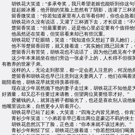
胡铁花大笑道：“多承夸奖，我只希望老姬也能听到你这句
提起姬冰雁，他开朗的笑脸上忽然有了阴影，连灌了三杯酒下
留香微笑道：“你若知道家里有人在等着你时，你也会急着
胡铁花许久没有说话，又灌了三杯酒下去，才长叹道：“不错
楚留香笑道：“但最重要的，还是他心里必定要有个值得他怀
他虽然还在笑着，但笑容看来却已有些沉重。
胡铁花眨了眨眼睛，笑道：“我知道你又想起了蓉儿她们，
他不等楚留香回答，就又接着道：“其实她们既已回来了，你
楚留香只有苦笑，胡铁花也不说话了，因为他已瞧见有个青
这少年本来就坐在他们旁边一张桌子上的，人长得不但很英
有教养的世家子弟。
这样的人，无论走到那里，都一定会惹人注意的，何况他身
楚留香和胡铁花也早已注意到这夫妻两人了，他们在喝着酒
能陪着他，胡铁花早就觉得羡慕得很。
现在这少年居然抛下他的妻子走过来，胡铁花正不知他是为了
好酒量，却又忍不住要过来请教，但望两位莫要怪罪才好。”
爱赌钱的人，就算连裤子都输光了，也还是喜欢别人说他赌
他嘴里说出来，自然更令人听着开心。
胡铁花早已站了起来，大笑道：“四海之内皆兄弟也，你肯过
青衫少年笑道：“小弟若非早已看出两位是豪迈不羁的侠士
胡铁花忽然沉下了脸，正色道：“你本来就不该过来的。”
青衫少年刚怔了怔，胡铁花已接着道：“你若想找咱们喝酒，