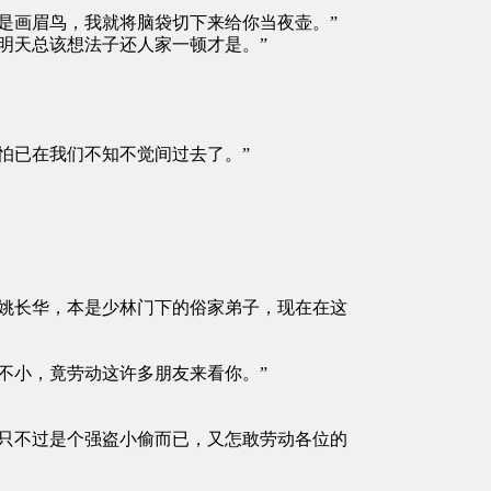
是画眉鸟，我就将脑袋切下来给你当夜壶。”
明天总该想法子还人家一顿才是。”
怕已在我们不知不觉间过去了。”
姚长华，本是少林门下的俗家弟子，现在在这
不小，竟劳动这许多朋友来看你。”
只不过是个强盗小偷而已，又怎敢劳动各位的