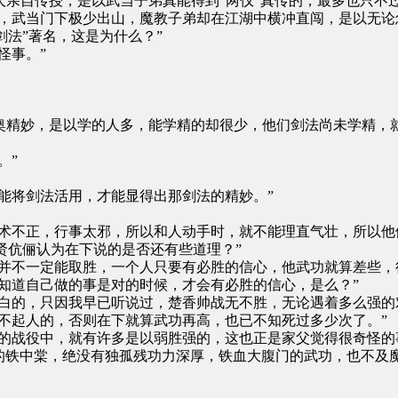
亲自传授，是以武当子弟真能得到“两仪”真传的，最多也只不过
武当门下极少出山，魔教子弟却在江湖中横冲直闯，是以无论怎
剑法”著名，这是为什么？”
怪事。”
奥精妙，是以学的人多，能学精的却很少，他们剑法尚未学精，
。”
将剑法活用，才能显得出那剑法的精妙。”
不正，行事太邪，所以和人动手时，就不能理直气壮，所以他们
贤伉俪认为在下说的是否还有些道理？”
不一定能取胜，一个人只要有必胜的信心，他武功就算差些，
道自己做的事是对的时候，才会有必胜的信心，是么？”
的，只因我早已听说过，楚香帅战无不胜，无论遇着多么强的
起人的，否则在下就算武功再高，也已不知死过多少次了。”
战役中，就有许多是以弱胜强的，这也正是家父觉得很奇怪的
的铁中棠，绝没有独孤残功力深厚，铁血大腹门的武功，也不及