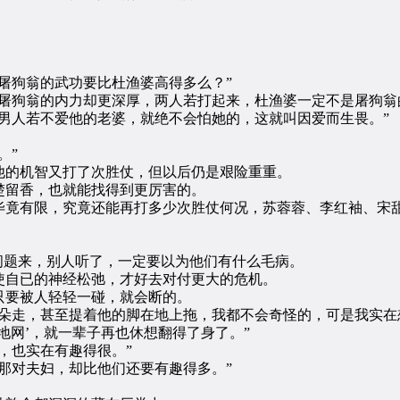
狗翁的武功要比杜渔婆高得多么？”
狗翁的内力却更深厚，两人若打起来，杜渔婆一定不是屠狗翁
人若不爱他的老婆，就绝不会怕她的，这就叫因爱而生畏。”
。”
的机智又打了次胜仗，但以后仍是艰险重重。
留香，也就能找得到更厉害的。
竟有限，究竟还能再打多少次胜仗何况，苏蓉蓉、李红袖、宋甜
题来，别人听了，一定要以为他们有什么毛病。
自已的神经松弛，才好去对付更大的危机。
要被人轻轻一碰，就会断的。
走，甚至提着他的脚在地上拖，我都不会奇怪的，可是我实在
地网’，就一辈子再也休想翻得了身了。”
，也实在有趣得很。”
对夫妇，却比他们还要有趣得多。”