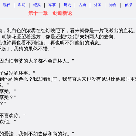
|
|
|
|
|
|
|
|
现代
科幻
纪实
军事
历史
古典
外国
港台
侦探
第十一章 剑道新论
，乳白色的浓雾在红灯映照下，看来就像是一片飞溅出的血花
胡铁花凝望着远方，像是还想找出那夫妇两人的去向。
也许再也看不到他们，再也听不到他们的消息。
们，我猜的果然不错。”
为怕老婆的大多都不会是坏人。”
子做别的坏事。”
他的睑色么？我却看到了，我简直从来也没有见过比他那时更
。”
享受。”
享受？”
？”
不喜欢你。”
欢他。”
爱法，我倒不如去做和尚的好。”