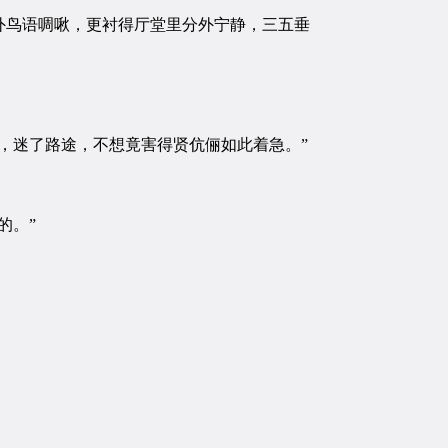
鸟语啁啾，更衬得厅堂里分外宁静，三五垂
，迷了路途，不想竟害得贤伉俪如此着急。”
的。”