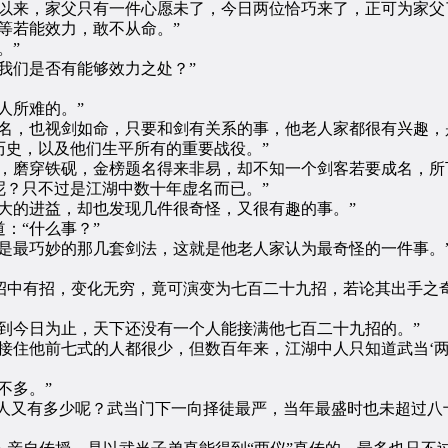
来，家父只有一件心愿未了，今日两位恰巧来了，正可为家父
若能效力，敢不从命。”
。”
们是否有能够效力之处？”
人所难的。”
，也视剑如命，只要和剑有关系的事，他老人家都很有兴趣，
历史，以及他们生平所有的重要战役。”
磨穿铁砚，金榜题名得来非易，却不知一个剑客若要成名，所
呢？只不过是江湖中数十年虚名而已。”
的进益，却也发现几件很奇怪，又很有趣的事。”
：“什么事？”
最巧妙的那几套剑法，这就是他老人家认为最奇怪的一件事。
招中有招，变化无穷，竟可演变为七百二十九招，若论其出手之
今日为止，天下还没有一个人能接满他七百二十九招的。”
住他前七式的人都很少，但数百年来，江湖中人只知道武当‘两
不多。”
人又有多少呢？武当门下一向择徒最严，当年最盛时也未超过八