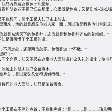
似只有靠着这柄剑才能延续。
和胡铁花不觉已怔在那里，心里既是惊奇，又是伤感--这么强
不住想问，但李玉函夫妇已走上前去。
而来，为的就是想见你老人家一面，所以孩兄我将他们带到这
就是名满天下的楚香帅，这位就是和楚香帅齐名的花蝴蝶。”
知是否听懂了李玉函的话。
不周之处，还望两位恕罪。楚留香道：“不敢。”
退吧！”
问个究竟，却又不忍在这垂老人面前说什么失礼的话来，敬老只
他脸上的肌肉似已全都麻木。
片刻，是以家父又觉得遗憾得很。”
将死的老人面前，却只是俯首听命。
玉函在不停的点首，不住抱声道：“是………是………孩儿明