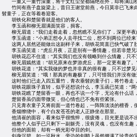
一重又一重竹深重，将十丈红尘全都隔绝在外，却将满山秋
竹间有燕子盘旋梁上，昔日王谢堂前燕，今日莫非已飞来此
髫童子，正在等着卷迎客。
胡铁化和楚留香就是他们的客人。
李玉函和柳无眉满面笑容，揖客。
柳无眉道：“我们走着走着，忽然瞧不见你们了，深更半夜的
李玉函道：“小弟正想令人去寻找二位，想不到两位已经来
这两人居然还能做出这副样子来，胡铁花简直已快气破了肚子
李玉函笑道：“虎丘月夜，正是别有一番情趣，但若非楚兄和
胡铁花忍不住道：“其实我们也没有领略到什么情趣，只不过
柳无眉嫣然道：“胡兄原来在梦游虎丘，那一定更有趣了。
胡铁花道：“其实我做的梦也并非真的很有趣，只不过梦见有
柳无眉笑道：“哦！那真的有趣极了，只可惜我们并没有做这
这时他们已走入四五重竹，青衣垂髫的童子们，将竹卷走，
胡铁花眼珠子直转，似乎还想说什么，李玉函已笑道：“两位
胡铁花瞧了楚留香一眼，再也不说一个字，无论有什么话，
楚留香虽仍面带微笑，但心情也已不免有些紧张。
只见青衣童子又将前面一道竹卷起，一阵阵淡淡的檀香，便
香烟缭绕中，有个白发苍苍的老人正静坐在那里。
他清崔的面容，看来似乎很憔悴，很疲倦，目光更是说不出
他整个人似乎已只剩下一副躯壳，没有灵魂，也没有生趣，
但他的面前，却有一柄光彩夺目的剑。
剑身沉碧，如一泓秋水，旁边的剑鞘上虽然缀满了珍贵的宝