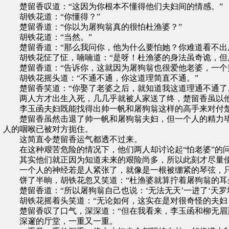
楚留香叹道：“这因为你根本不懂得他们夫妇间的情感。”
胡铁花道：“你懂得？”
楚留香道：“你以为屠狗翁真的很怕杜渔婆？”
胡铁花道：“当然。”
楚留香道：“那么我问你，他为什么要怕她？你难道看不出屠
胡铁花怔了怔，喃喃道：“是呀！杜渔婆的身法虽奇诡，但屠
楚留香道：“告诉你，这就因为屠狗翁也很爱他老婆，一个男
胡铁花摇头道：“不通不通，你这道理简直不通。”
楚留香笑道：“你娶了老婆之后，就知道我这道理通不通了
两人方才出生入死，几几乎就被人家送了终，楚留香虽以他
李玉函夫妇既能找得出帅一帆和屠狗翁这样的高手来对付楚
楚留香虽然击退了帅一帆和屠狗翁夫妇，但一个人的精力毕
人的咽喉已被对方扼住。
这简直令楚留香运气都透不过来。
在这种艰苦危险的情况下，他们两人却讨论起“怕老婆”的问
其实他们就正因为知道未来的艰险尚多，所以此刻才尽量使
一个人的神经若是人紧张了，就像是一根被绷紧的琴弦，只
饼了半晌，胡铁花忽又笑道：“杜渔婆就算拧着屠狗翁的耳朵
楚留香道：“所以屠狗翁自己也说：‘无法无天’一进了‘天罗
胡铁花摇着头笑道：“无论如何，这实在是对很奇怪的夫妇
楚留香叹了口气，深深道：“但在我看来，李玉函和柳无眉那
深邃的厅堂，一重又一重。