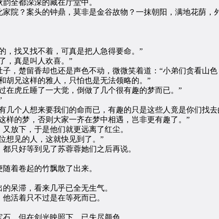
韵全都深深的藏在厅堂中。
家院？案头的钟鼎，莫非是金谷故物？一抹朝阳，满地花荫，外
，找又找不着，可真是把人急得要命。”
了，真是叫人欢喜。”
，楚留香却也还是声色不动，微微笑着道：“小弟们贪看山色
胡兄这样的雅人，只怕也是无法领略的。”
在虎丘睡了一大觉，倒做了几个很有趣的梦而已。”
”
几个人想来要我们的命而已，有趣的只是这些人竟是你们找去
样的梦，否则大家一齐在梦中相遇，岂非更有趣了。”
又放下，于是他们就更远离了红尘。
想见的人，这就快见到了。”
都只好等到见了苏蓉蓉她们之后再说。
随着卷起的竹飘散了出来。
的呆滞，看来几乎已全无生气。
他活着只不过是在等死而已。
石，但在剑光映照下，已失尽颜色。