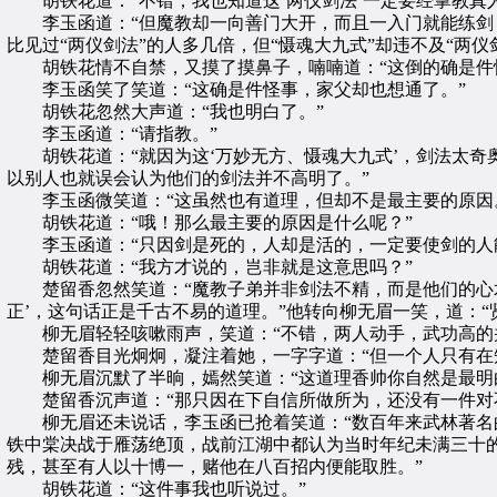
胡铁花道：“不错，我也知道这‘两仪剑法’一定要经掌教真人
李玉函道：“但魔教却一向善门大开，而且一入门就能练剑，
比见过“两仪剑法”的人多几倍，但“慑魂大九式”却违不及“两仪
胡铁花情不自禁，又摸了摸鼻子，喃喃道：“这倒的确是件
李玉函笑了笑道：“这确是件怪事，家父却也想通了。”
胡铁花忽然大声道：“我也明白了。”
李玉函道：“请指教。”
胡铁花道：“就因为这‘万妙无方、慑魂大九式’，剑法太奇
以别人也就误会认为他们的剑法并不高明了。”
李玉函微笑道：“这虽然也有道理，但却不是最主要的原因
胡铁花道：“哦！那么最主要的原因是什么呢？”
李玉函道：“只因剑是死的，人却是活的，一定要使剑的人能
胡铁花道：“我方才说的，岂非就是这意思吗？”
楚留香忽然笑道：“魔教子弟并非剑法不精，而是他们的心术
正’，这句话正是千古不易的道理。”他转向柳无眉一笑，道：“
柳无眉轻轻咳嗽雨声，笑道：“不错，两人动手，武功高的并
楚留香目光炯炯，凝注着她，一字字道：“但一个人只有在知
柳无眉沉默了半晌，嫣然笑道：“这道理香帅你自然是最明白
楚留香沉声道：“那只因在下自信所做所为，还没有一件对不
柳无眉还未说话，李玉函已抢着笑道：“数百年来武林著名的
铁中棠决战于雁荡绝顶，战前江湖中都认为当时年纪未满三十
残，甚至有人以十博一，赌他在八百招内便能取胜。”
胡铁花道：“这件事我也听说过。”