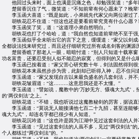
他回过头来时，面上也满是沉痛之色，却勉强笑道：“多年以
楚留香沉住了气，微笑道：“不知前辈有何心愿未了？晚辈等
李玉函大喜道：“既是如此，小弟就先代家父向两位谢过了
胡铁花忍不住道：“但这也还是要看前辈究竟有什么心愿？我
李玉函笑了笑，道：“这道理小弟自然明白。”
胡铁花也打了个哈哈，道：“我自然也知道前辈绝不至于强
李玉函似乎全未听出它的言下之意，缓缓道：“家父以剑成名
全都设法找来研究过，而且还仔细研究过所有成名剑客的渊源
楚留香瞧了那老人一眼，暗暗忖道：“别人只知道十载寒窗，
功名富贵，还要忍受别人似不能忍的寂寞，但得到的又是什么
李玉函已按着道：“家父苦心研究数十年，剑法固然得到很大
胡铁花本来虽然步步为营，此刻却已听得入神，忍不住问道
李玉函道：“家父发现自古以来最负盛名的几套剑法，并不是
胡铁花皱眉道：“这………这意思我还是不太懂。”
李玉函道：“譬如说，魔教中的‘万妙无方、慑魂大九式’，
的‘两仪剑法’之上。”
胡铁花道：“不错，我也听说过这魔教秘剑的厉害，据说直到
李玉函道：“莫说无人能接满他七百二十九招，甚至连能够接
魂大九式”，却连名字都已很少有人知道。”
胡铁花沉吟道：“这也许是因为江湖中见过这套剑法的人并
李玉函道：“见过这套剑法的人虽不多，见过“两仪剑法”的
个人都练过“两仪剑法”的。”