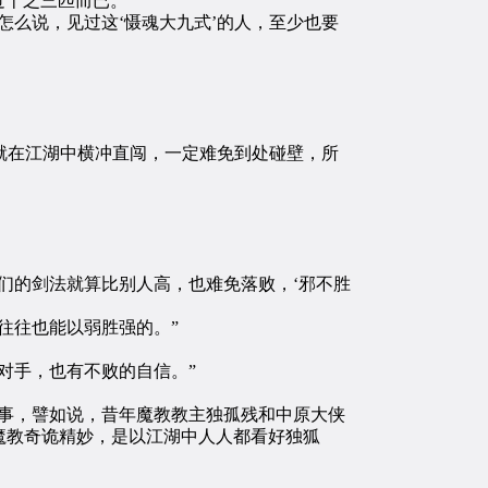
十之三匹而已。”
么说，见过这‘慑魂大九式’的人，至少也要
就在江湖中横冲直闯，一定难免到处碰壁，所
的剑法就算比别人高，也难免落败，‘邪不胜
往往也能以弱胜强的。”
对手，也有不败的自信。”
事，譬如说，昔年魔教教主独孤残和中原大侠
魔教奇诡精妙，是以江湖中人人都看好独狐