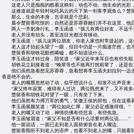
这老人只是痴痴的瞧着这柄剑，动也不动。他生命的光彩，
这难道就是年轻时叱吒风云的天下第一剑客李观鱼么？楚留香
那么，生命的本身，岂非就是个悲剧。
最令楚留香吃惊的，自然还是苏蓉蓉她们并不在这里，他忍
两人一齐躬身行礼，李玉函道：“孩儿有两位好友，不远千里
老人并没有抬头，甚至连目光都没有移动。
李玉函道：“孩儿这两位朋友，你老人家也时常提起的，这位
老人这才抬起头望了一眼，但目中仍是一片痴迷茫然，也不
楚留香和胡铁花黯然唏嘘，都不知该说什么。
李玉函这才转过身，陪笑道：“家父近年来耳目也有些失聪，
胡铁花立刻接着道：“晚辈等也不敢再打扰前辈了，还是告
他们虽然急着想见苏蓉蓉，急着想将李玉函夫妇拉到一边去
香是绝不会的。
老人的嘴唇忽然动了动，似乎想说什么，却发不出声音来，
“家父终年寂寞，难得有人过访，两位既然来了，又不肯多坐
楚留香和胡铁花对望了一眼，只有坐了下来。
他们虽然有力搏万军的勇气，笑傲王侯的胆包，但在这垂暮
李玉函展颜笑道：“两位如此仁厚，家父必定感激得很。”
老人的嘴又动了动，神情彷佛有些悲哀，有些焦急。
李玉函皱眉道：“家父不知是否有什么话要对两位说……”
他一面说话，一面已走到老人面前俯首在老人嘴边。
楚留香既听不到老人的语声，也看不到老人的嘴，只能看到李