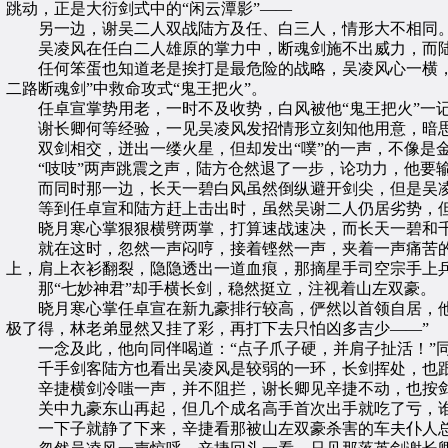
跳动，正是大衍剑式中的“闲云潭影”——
另一边，谢吴二人双战陆方及任、白三人，情形大不相同
吴凌风在任白二人雄原的掌力中，断魂剑施不出威力，而陆
任何笨蛋也知道老是挨打是最危险的战略，吴凌风心一横，钢
二路断魂剑”中救命攻式“鬼王把火”。
任卓宣掌势用老，一时不及收势，白风被他“鬼王把火”一记
谢长卿何等经验，一见吴凌风发招情形立刻知他用意，暗思
双剑相交，迸出一缕火星，但却发出“噗”的一声，不像是金
“吱吱”两声跳震之声，陆方仓然退了一步，论功力，他要
而同时那一边，长天一碧白风虽然倒纵避开剑尖，但是吴凌风
等到任卓宣和陆方赶上击出时，虽然吴谢二人仍居劣势，但
晓月寒心掌狠狠横劈两掌，打算速战速决，而长天一碧和千
就在这时，忽然一声闷哼，接着铿然一声，夹着一声痛苦的
上，肩上衣衫翻裂，隐隐透出一道血痕，那摘星手司空宗手上
那“七妙神君”却手横长剑，稳然挺立，注视着山左双豪。
晓月寒心掌任卓宣在新九豪排行较高，俨然以首领自居，他略
极了得，林老弟显然又挂了彩，再打下去只怕凶多吉少——”
一念及此，他向同伴喝道：“点子爪子硬，并肩子扯活！”同
千手剑客陆方也看出吴凌风是较弱的一环，长剑挥处，也跟
辛捷横剑冷嗤一声，并不阻拦，谢长卿见辛捷不动，也按剑不
关中九豪东山再起，但几个成名高手首次出手就吃了亏，谁叫
一下子就静了下来，辛捷看那被山左双豪杀害的车夫仆人总