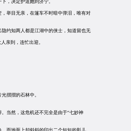
一下，决定护送她到济宁。
，举目无亲，在篷车不时暗中弹泪，唯有对
隐约知两人都是江湖中的侠士，知道留也无
大人亲到，连忙出迎。
片光摺摺的石林中。
。当然，这危机还不完全是由于“七妙神
，而地面上却斜斜的印出二个短短的影儿。