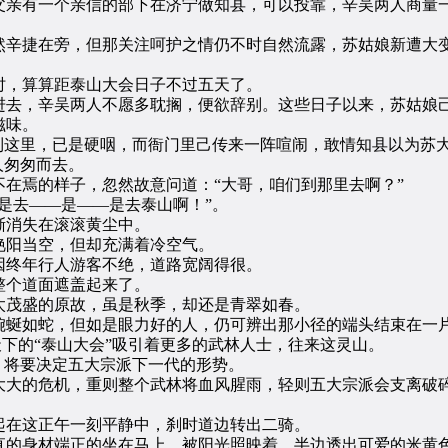
亲有一个亲信的部下在济宁做知县，可以投靠，辛吴两人商量
。
辛捷在旁，但那关注呵护之情仍不时自然流露，苏姑娘新遭大变
，算算距泰山大会日子不过五天了。
去，辛吴两人不愿多耽搁，便欲辞别。这些日子以来，苏姑娘己
滋味。
这里，已是硬咽，而衙门里己传来一阵喧闹，敢情知县以为苏
人匆匆而去。
焉的样子，忽然故意问道：“大哥，咱们到那里去啊？”
去——是——是去泰山啊！”。
消失在滚滚黄尘中。
阳当空，但却充满着冷空气。
终年行人游客不绝，道路宽阔得很。
个道面遮盖起来了。
茂盛的原故，虽是秋季，却还是青翠如春。
蜒如蛇，但如是眼力好的人，仍可辨出那小径的端头结束在一
下的“泰山大会”吸引着更多的武林人士，往来这灵山。
将要决定五大宗派下一代的形势。
的危机，重则整个武林将血风腥雨，轻则五大宗派会支离破碎
在这正午一刻平静中，刹时道边转出二骑。
的身材端正的坐在马上，被阳光照映着，半边透出可爱的米黄色