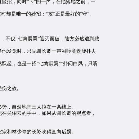
险招，同时“卡”的一声，在他落地之前，一
却是唯一的妙招：“攻”正是最好的“守”。
，不仅“七禽展翼”迎刃而破，陆方必然遭到致
他发觉时，只见谢长卿一声闷哼竟盘旋扑去
起，也是一招“七禽展翼”"扑问白风，只听
受伤之故。
势，自然地把三人拉在一条线上。
在吴诏云的手中，如果从谢长卿的观点看，
宗和林少皋的长衫吹得直向后飘。