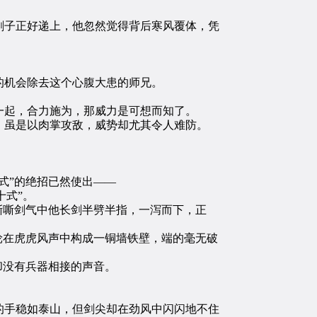
子正好递上，他忽然觉得背后寒风覆体，凭
。
机会除去这个心腹大患的师兄。
起，合力施为，那威力是可想而知了。
虽是以肉掌攻敌，威势却尤其令人难防。
式”的绝招已然使出——
十式”。
嘶嘶剑气中他长剑半劈半指，一泻而下，正
轮在虎虎风声中构成一铜墙铁壁，端的毫无破
却没有兵器相接的声音。
。
手稳如泰山，但剑尖却在劲风中闪闪地不住