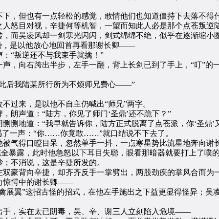
下，但也有一点轻松的感觉，敢情他们也知道僵持下去落不得
人怒目对视，辛捷何等机智，一望而知此人必是那个点苍叛逆
，而吴凌风却一剑寒光闪闪，剑式绵绵不绝，似乎在逐渐缩小圈
势，是以他放心地回首再看那谢长卿——
“叛逆还不与我束手就擒！”
，向右跨出半步，左手一翻，背上长剑已到了手上，“叮”的
后我陆某所行所为不烦师兄费心——”
过来，是以他不自主仍喊出“师兄”两字。
朗声道：“陆方，你见了师门‘圣鼎’还不跪下？”
恻地道：“我早就告诉你，陆方正式脱离了点苍派，你‘圣鼎’又
了一声：“你……你竟敢……”就口结说不下去了。
气得口瞪目呆，忽然单手一抖，一点寒星势比流星地奔向谢长
完全暴露，此时他急怒以下耳目失聪，眼看那暗器就要打上了噗
；不消说，这是辛捷所发的。
双豪背向辛捷，却齐齐反手一掌劈出，两股劲疾的掌风合而为
惊愕中的谢长卿——
展翼”这招古怪的招式，在他左手施出之下益更显得怪异；吴
手，实在太已阴毒，吴、辛、谢三人立刻陷入危境——