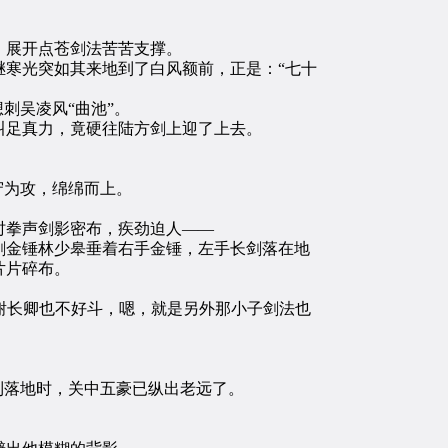
，展开点苍剑法苦苦支撑。
寒光突如其来地到了白风额前，正是：“七十
刺吴凌风“曲池”。
足真力，竟硬往陆方剑上迎了上去。
守为攻，绵绵而上。
拳声剑影密布，疾劲迫人——
金锤林少皋垂着右手金锤，左手长剑落在地
片片碎布。
谢长卿也不好斗，嗯，就是另外那小子剑法也
到落地时，关中五豪已纵出老远了。