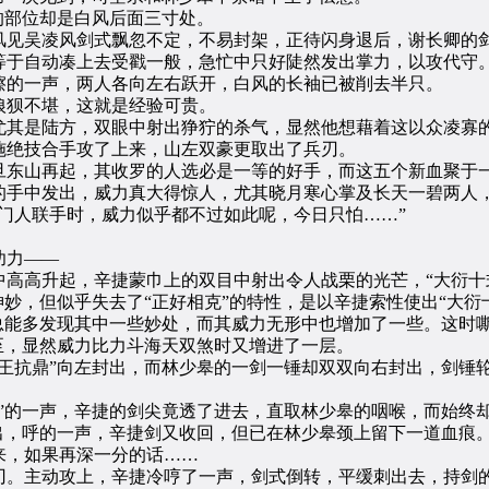
部位却是白风后面三寸处。
见吴凌风剑式飘忽不定，不易封架，正待闪身退后，谢长卿的剑
等于自动凑上去受戳一般，急忙中只好陡然发出掌力，以攻代守
的一声，两人各向左右跃开，白风的长袖已被削去半只。
狈不堪，这就是经验可贵。
其是陆方，双眼中射出狰狞的杀气，显然他想藉着这以众凌寡的
绝技合手攻了上来，山左双豪更取出了兵刃。
东山再起，其收罗的人选必是一等的好手，而这五个新血聚于一
手中发出，威力真大得惊人，尤其晓月寒心掌及长天一碧两人，
人联手时，威力似乎都不过如此呢，今日只怕……”
。
功力——
高升起，辛捷蒙巾上的双目中射出令人战栗的光芒，“大衍十
，但似乎失去了“正好相克”的特性，是以辛捷索性使出“大衍
能多发现其中一些妙处，而其威力无形中也增加了一些。这时
至，显然威力比力斗海天双煞时又增进了一层。
抗鼎”向左封出，而林少皋的一剑一锤却双双向右封出，剑锤
的一声，辛捷的剑尖竟透了进去，直取林少皋的咽喉，而始终
，呼的一声，辛捷剑又收回，但已在林少皋颈上留下一道血痕
，如果再深一分的话……
。主动攻上，辛捷冷哼了一声，剑式倒转，平缓刺出去，持剑的