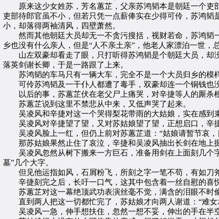
原来这少女姓苏，芳名蕙芷，父亲苏鸿韬本是朝廷一个吏部
吏部待郎官虽不小，但若只凭一点薪俸实在少得可伶，苏鸿韬
小，却落得两袖清风，四壁萧然。
然而其他朝廷大员却无一不贪污搜括，视财若命，苏鸿韬一
乡也没有什么亲人，但是“人不亲土亲”，他老人家漂泊一世，
山左双豪却看走了眼，只打听得苏鸿韬是个朝廷大员，却没
落英剑谢长卿，于是一路跟了上来。
苏鸿韬的车马只有一辆大车，完全不是一个大员归乡的模样
可伶苏鸿韬及一干仆人都遭了毒手，双豪却连一个铜钱也没
以后的事，苏蕙芷伏在老父尸上痛哭，对辛捷等人的厮杀根
苏蕙芷说到这里不禁悲从中来，又低声哭了起来。
吴凌风和辛捷对这一个哭得梨花带雨的大姑娘，实在感到
吴凌风对辛捷望了望，又对苏姑娘望了望，正想启口，辛捷却
吴凌风脸上一红，但仍上前对苏蕙芷道：“姑娘请暂节哀，目
那苏姑娘果然止住了哀泣，辛捷和吴凌风抽出长剑在地上掘
吴凌风忽然从树下搬来一方巨石，准备用剑在上面刻几个字，
墓”几个大字。
但见他运指如风，石屑粉飞，所刻之字一笔不苟，有如刀斧
辛捷刻完之后，长吁一口气，这其中包含着一丝自慰的喜
苏蕙芷对这一幕绝顶武功表演丝毫不觉，满含的泪眼不时偷
直到两人把这一切都忙完了，苏姑娘才向两人谢道：“难女承
吴凌风一急，伸手想扶住，忽然一想不妥，伸出的手在半空