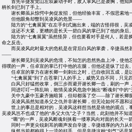
首先辛捷发觉山左双豪动手时，敌人掌风已是袭胸，他知两人
柄长剑已到了手上。
谢长卿虽从惊愕中匆促发招，但他经验丰富，不假思索地一剑斜
但他眼角却瞥到吴凌风的危景——
陆方的“七禽展翼”在左手剑式施出来，端的古怪得很，吴凌
这还不大紧，更糟的是长天一碧白风的掌已到了他的身后
陆方的“七禽展翼”虽然怪异，但也要看对手是何人，若是换了
命之反击。
而吴凌风此时最大的危机是在背后白风的掌袭，辛捷虽然甚
——
谢长卿见到吴凌风的危境，不知怎的忽然热血上冲，使他忘却
得噗的一声，任卓宣的掌己打中他的左腿，但他还是纵了过去
任卓宣的掌力在谢长卿一剑刺出之时，已自收回五成，是以
“七禽展翼”到了点苍掌门人的手上，威势又自不同，只见四
白风只好猛然收掌，倒三步而避开谢长卿一击，刷的一声，
同进叮叮一阵乱响，敢情吴凌风危急中施出“断魂剑”中的“无
关中九豪中五豪齐施暗算，但却都落了空——除了谢长卿腿
吴凌风虽然知道杀父之仇并非谢长卿，但无论如何不愿和这
世上的事总是相对的，吴凌风这样想当然是依他的观点，事
吴凌风岂不也成了他的“杀父大仇”之子？当然，此刻他并不知
“嘶”的一声，吴凌风断魂剑挟着一缕寒风向对面的长天一
同时一声更尖锐刺耳的嘶声发自辛捷，辛捷雄厚的内力从剑
纵然当前都称得上一流的好手，但是辛捷这种“剑气”还是第