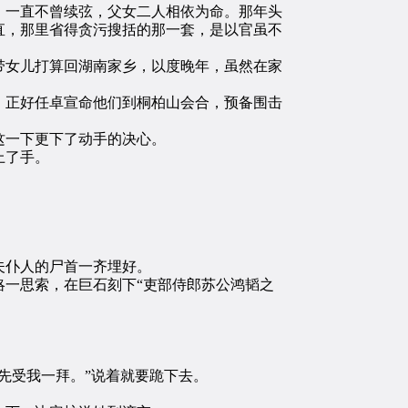
一直不曾续弦，父女二人相依为命。那年头
直，那里省得贪污搜括的那一套，是以官虽不
女儿打算回湖南家乡，以度晚年，虽然在家
正好任卓宣命他们到桐柏山会合，预备围击
这一下更下了动手的决心。
上了手。
夫仆人的尸首一齐埋好。
一思索，在巨石刻下“吏部侍郎苏公鸿韬之
先受我一拜。”说着就要跪下去。
。