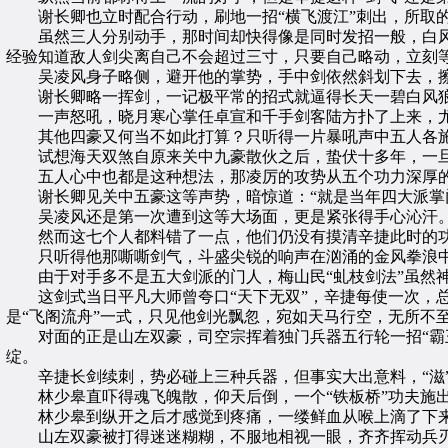
谢长卿也立时配合行动，刷地一招“横飞渡江”刺出，所取的
虽然三人分别动手，那时间却快得像是同时发招一般，白风
经验知道敌人剑尖离自己不会超过三寸，只要自己略动，立刻
吴凌风身子略侧，避开他的掌势，手中剑依然斜划下去，擦
谢长卿略一挥剑，一记极平常的招式就逼得长天一碧白风狼
一声怒吼，晓月寒心掌任卓宣和千手剑客陆方扑了上来，尤
其他四豪又何当不如此打算？只听得一片暴吼声中五人各施
试想海天双煞自原来关中九豪散伙之后，蛰伏十多年，一旦
五人心中也都是这种想法，那凌厉的攻势从五个功力深厚的
谢长卿见关中五豪这等声势，暗惊道：“就是当年四大派掌门
吴凌风还是第一次遭到这等大场面，更是紧张得手心沁汗
然而这七个人都料错了一点，他们仍没有摸清辛捷此时的
只听得他那嘶嘶剑气，斗盛尖锐的响声在汹涌的金风拳浪中高
由于对手多不是五大剑派的门人，梅山民“虬枝剑法”虽然神妙
这剑式当日平凡大师曾夸口“天下无双”，辛捷每使一次，总
是“飞阁流舟”一式，只见他剑光飘忽，宛如天马行空，无所不
对面的正是山左双豪，司空宗挥着独门兵器五行轮一招“霸王
绽。
辛捷长剑续刺，势必碰上三种兵器，但事实大出意料，“滋”
林少皋直吓得魂飞魄散，仰天后倒，一个“铁板桥”功夫施出
林少皋到纵开之后才感觉到疼痛，一缕鲜血从喉上滴了下来
山左双豪被打得迷迷糊糊，不服地相视一眼，齐齐挥动兵刃