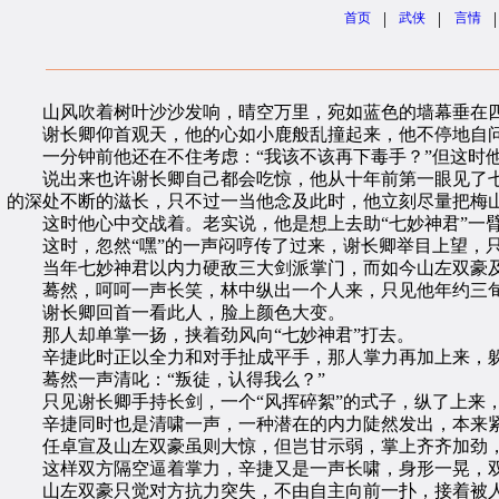
|
|
|
首页
武侠
言情
山风吹着树叶沙沙发响，晴空万里，宛如蓝色的墙幕垂在四
谢长卿仰首观天，他的心如小鹿般乱撞起来，他不停地自问：
一分钟前他还在不住考虑：“我该不该再下毒手？”但这时他
说出来也许谢长卿自己都会吃惊，他从十年前第一眼见了七
的深处不断的滋长，只不过一当他念及此时，他立刻尽量把梅
这时他心中交战着。老实说，他是想上去助“七妙神君”一臂
这时，忽然“嘿”的一声闷哼传了过来，谢长卿举目上望，只
当年七妙神君以内力硬敌三大剑派掌门，而如今山左双豪及
蓦然，呵呵一声长笑，林中纵出一个人来，只见他年约三旬
谢长卿回首一看此人，脸上颜色大变。
那人却单掌一扬，挟着劲风向“七妙神君”打去。
辛捷此时正以全力和对手扯成平手，那人掌力再加上来，躲
蓦然一声清叱：“叛徒，认得我么？”
只见谢长卿手持长剑，一个“风挥碎絮”的式子，纵了上来，
辛捷同时也是清啸一声，一种潜在的内力陡然发出，本来紧
任卓宣及山左双豪虽则大惊，但岂甘示弱，掌上齐齐加劲，
这样双方隔空逼着掌力，辛捷又是一声长啸，身形一晃，双
山左双豪只觉对方抗力突失，不由自主向前一扑，接着被人家