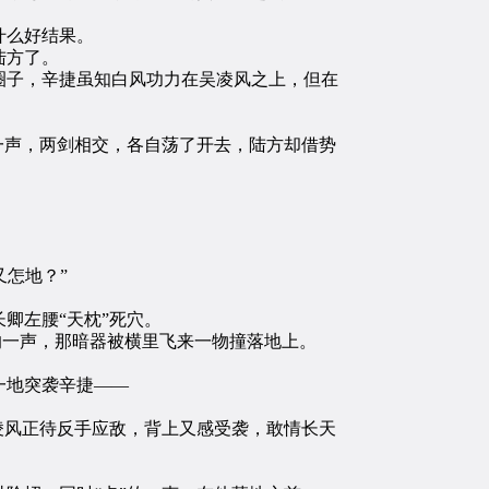
什么好结果。
陆方了。
子，辛捷虽知白风功力在吴凌风之上，但在
一声，两剑相交，各自荡了开去，陆方却借势
怎地？”
卿左腰“天枕”死穴。
的一声，那暗器被横里飞来一物撞落地上。
一地突袭辛捷——
凌风正待反手应敌，背上又感受袭，敢情长天