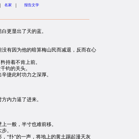
|
|
名家
报告文学
洁白更显出了天的蓝。
没有因为他的暗算梅山民而减退，反而在心
，矜持着不肯上前。
发千钧的关头。
出辛捷此时功力之深厚。
对方内力逼了进来。
。
壁上一般，半寸也难前移。
大步。
，“扑”的一声，将地上的黄土踢起漫天灰