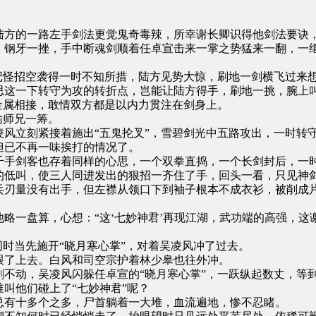
。
方的一路左手剑法更觉鬼奇毒辣，所幸谢长卿识得他剑法要诀
牙一挫，手中断魂剑顺着任卓宣击来一掌之势猛来一翻，一继
怪招空袭得一时不知所措，陆方见势大惊，刷地一剑横飞过来想
这一下转守为攻的转折点，岂能让陆方得手，刷地一挑，腕上叫
属相接，敢情双方都是以内力贯注在剑身上。
输师兄一筹。
立刻紧接着施出“五鬼抡叉”，雪碧剑光中五路攻出，一时转
已不再一味挨打的情况了。
手剑客也存着同样的心思，一个双拳直捣，一个长剑封后，一时
低叫，使三人同进发出的狠招一齐住了手，回头一看，只见神剑
兵刃量没有出手，但左襟从领口下到袖子根本不成衣衫，被削成
一盘算，心想：“这‘七妙神君’再现江湖，武功端的高强，这
时当先施开“晓月寒心掌”，对着吴凌风冲了过去。
了上去。白风和司空宗护着林少皋也往外冲。
动，吴凌风闪躲任卓宣的“晓月寒心掌”，一跃纵起数丈，等
他们碰上了“七妙神君”呢？
有十多个之多，尸首躺着一大堆，血流遍地，惨不忍睹。