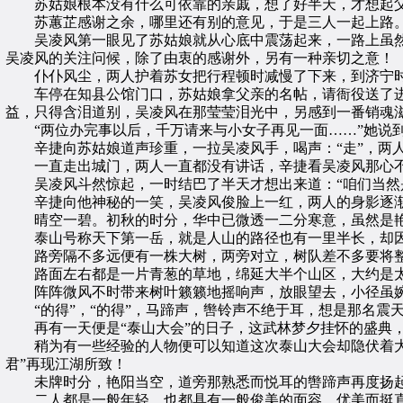
苏姑娘根本没有什么可依靠的亲戚，想了好半天，才想起父
苏蕙芷感谢之余，哪里还有别的意见，于是三人一起上路
吴凌风第一眼见了苏姑娘就从心底中震荡起来，一路上虽然
吴凌风的关注问候，除了由衷的感谢外，另有一种亲切之意！
仆仆风尘，两人护着苏女把行程顿时减慢了下来，到济宁时
车停在知县公馆门口，苏姑娘拿父亲的名帖，请衙役送了进
益，只得含泪道别，吴凌风在那莹莹泪光中，另感到一番销魂
“两位办完事以后，千万请来与小女子再见一面……”她说到
辛捷向苏姑娘道声珍重，一拉吴凌风手，喝声：“走”，两
一直走出城门，两人一直都没有讲话，辛捷看吴凌风那心不在
吴凌风斗然惊起，一时结巴了半天才想出来道：“咱们当然是
辛捷向他神秘的一笑，吴凌风俊脸上一红，两人的身影逐渐
晴空一碧。初秋的时分，华中已微透一二分寒意，虽然是艳
泰山号称天下第一岳，就是人山的路径也有一里半长，却因
路旁隔不多远便有一株大树，两旁对立，树队差不多要将整
路面左右都是一片青葱的草地，绵延大半个山区，大约是太
阵阵微风不时带来树叶籁籁地摇响声，放眼望去，小径虽婉
“的得”，“的得”，马蹄声，辔铃声不绝于耳，想是那名震天
再有一天便是“泰山大会”的日子，这武林梦夕挂怀的盛典，
稍为有一些经验的人物便可以知道这次泰山大会却隐伏着大大
君”再现江湖所致！
未牌时分，艳阳当空，道旁那熟悉而悦耳的辔蹄声再度扬起
二人都是一般年轻，也都具有一般俊美的面容，优美而挺直