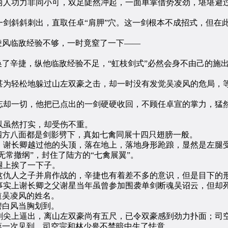
功力非同小可，双足陡然冲起，一面单掌借势发劲，堪堪避过
斜刺出，直取任卓“肩胛”穴。这一剑根本不成招式，但在此时
风临敌经验不够，一时竟窒了一下——
。
辛捷，纵他临敌经验不足，“虹枝剑式”必然会身不由己的施出
为轻松地躲过山左双豪之击，却一时没有发觉吴凌风的危局，等
一切，他把已点出的一剑硬硬收回，不顾任卓宣的掌力，猛然跃
。
虽然打实，却受伤不重。
方八面都是剑影劈下，真如七禽同展十四只翅膀一般。
谢长卿越过他的头顶，落在地上，落地身形跄踉，显然是左腿
常撤纲”，封住了陆方的“七禽展翼”。
上挨了一下子。
仇人之子并肩作战的，辛捷也有着差不多的意识，但是目下的形
实上谢长卿之父谢星当年虽曾参加围袭单剑断魂吴诏云，但却死
道吴凌风的姓名。
碧白风当胸划到。
尖上逼出，离山左双豪尚有五尺，已令双豪感到劲力扑面；司空
一次见到，司空宗和林少皋不禁暗中生了怯意。