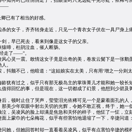
不知何时已经悄悄走了，抬眼望时只见远处平芜尽处，依稀可
——
长卿已有了相当的好感。
杀的女子，齐齐转身走近，只见一个青衣女子伏在一具尸身上痛
剑，早已死去，看来到像是这女子的父亲。
猿啼，杜鹃泣血，催人断肠。
经走了——”。
风心灵一震。敢情这女子竟是出奇的美，卷发云鬓下是一张鹅蛋
动人。
抖颤不已，他暗道：“这姑娘实在太美，只有用‘增之一分则太
龄犹有过之，似乎只有那无极岛主的掌珠菁儿才能和她一较长短
么值得回忆的事，但是现在，这一切都成了幻景，他想到少碧及
后，顿时止住了哭声，莹莹泪光依稀可见一个是蒙着面孔的人，
，那美少年双眼中射出关切的光辉，令她不敢正视，终于，她一
泣，吴凌风的脸上却满是焦急和关怀的样子，他怔了一怔，立
上蒙巾的七朵梅花，似乎有些害怕地退缩了一下，辛捷问道：
问她，但她回答时却一直看着吴凌风，似乎有点害怕辛捷的模