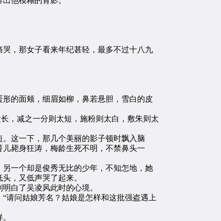
辨出他模糊的背影。
哭，那女子看来年纪甚轻，最多不过十八九
形的面颊，细眉如柳，鼻若悬胆，雪白的皮
长，减之一分则太短，施粉则太白，敷朱则太
。这一下，那几个美丽的影子顿时飘入脑
菁儿毙身狂涛，梅龄生死不明，不禁鼻头一
另一个却是俊秀无比的少年，不知怎地，她
低头，又低声哭了起来。
刻明白了吴凌风此时的心境。
“请问姑娘芳名？姑娘是怎样和这批强盗遇上
样。