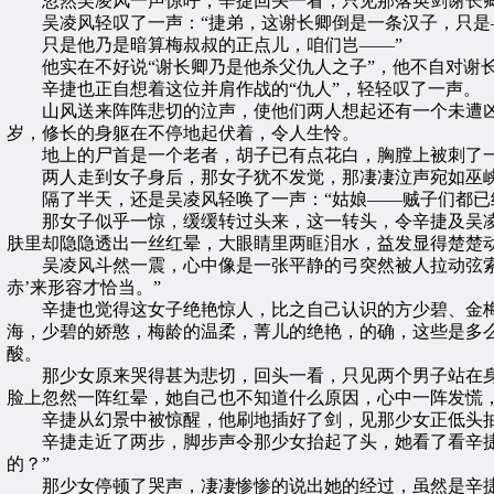
忽然吴凌风一声惊呼，辛捷回头一看，只见那落英剑谢长卿
吴凌风轻叹了一声：“捷弟，这谢长卿倒是一条汉子，只是
只是他乃是暗算梅叔叔的正点儿，咱们岂——”
他实在不好说“谢长卿乃是他杀父仇人之子”，他不自对谢
辛捷也正自想着这位并肩作战的“仇人”，轻轻叹了一声。
山风送来阵阵悲切的泣声，使他们两人想起还有一个未遭凶
岁，修长的身躯在不停地起伏着，令人生怜。
地上的尸首是一个老者，胡子已有点花白，胸膛上被刺了一
两人走到女子身后，那女子犹不发觉，那凄凄泣声宛如巫峡
隔了半天，还是吴凌风轻唤了一声：“姑娘——贼子们都已
那女子似乎一惊，缓缓转过头来，这一转头，令辛捷及吴凌
肤里却隐隐透出一丝红晕，大眼睛里两眶泪水，益发显得楚楚
吴凌风斗然一震，心中像是一张平静的弓突然被人拉动弦索，
赤’来形容才恰当。”
辛捷也觉得这女子绝艳惊人，比之自己认识的方少碧、金梅
海，少碧的娇憨，梅龄的温柔，菁儿的绝艳，的确，这些是多
酸。
那少女原来哭得甚为悲切，回头一看，只见两个男子站在身
脸上忽然一阵红晕，她自己也不知道什么原因，心中一阵发慌
辛捷从幻景中被惊醒，他刷地插好了剑，见那少女正低头抽
辛捷走近了两步，脚步声令那少女抬起了头，她看了看辛捷面
的？”
那少女停顿了哭声，凄凄惨惨的说出她的经过，虽然是辛捷