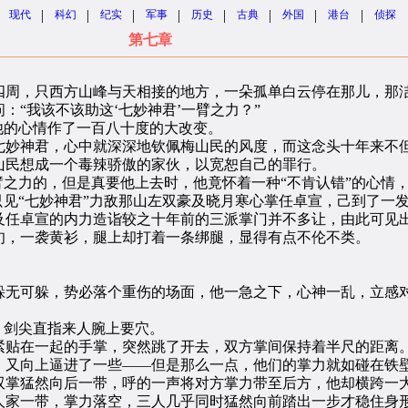
|
|
|
|
|
|
|
|
现代
科幻
纪实
军事
历史
古典
外国
港台
侦探
第七章
周，只西方山峰与天相接的地方，一朵孤单白云停在那儿，那
“我该不该助这‘七妙神君’一臂之力？”
的心情作了一百八十度的大改变。
妙神君，心中就深深地钦佩梅山民的风度，而这念头十年来不但
山民想成一个毒辣骄傲的家伙，以宽恕自己的罪行。
之力的，但是真要他上去时，他竟怀着一种“不肯认错”的心情
见“七妙神君”力敌那山左双豪及晓月寒心掌任卓宣，己到了一
任卓宣的内力造诣较之十年前的三派掌门并不多让，由此可见
，一袭黄衫，腿上却打着一条绑腿，显得有点不伦不类。
无可躲，势必落个重伤的场面，他一急之下，心神一乱，立感
剑尖直指来人腕上要穴。
贴在一起的手掌，突然跳了开去，双方掌间保持着半尺的距离
又向上逼进了一些——但是那么一点，他们的掌力就如碰在铁
掌猛然向后一带，呼的一声将对方掌力带至后方，他却横跨一
一带，掌力落空，三人几乎同时猛然向前踏出一步才稳住身形