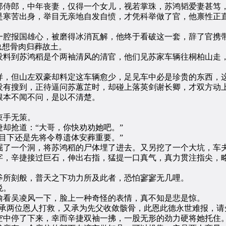
侍郎，中年丧妻，仅得一个女儿，视若掌珠，苏鸿韬爱妻甚笃，
是寒苦出身，举目无亲地自发自愤，才凭科举做了官，他禀性正
腔报国雄心，被磨得冰消瓦解，他终于看破这一套，辞了官携带
总想骨肉归葬故土。
料到苏鸿稻是个两袖清风的清官，他们见苏家车辆往桐柏山走，
，但山左双豪却料定这车辆愈少，足见车中必是珍贵的东西，
有搜到，正待逼问苏蕙芷时，却碰上落英剑谢长卿，才双方动
本不闻不问，是以不清楚。
束手无策。
抢道：“大哥，你快劝劝她吧。”
下还是先将令尊遗体安葬重要。”
了一个洞，将苏鸿稻的尸体埋了进去。又另挖了一个大坑，车
辛捷接过巨石，伸出右指，猛提一口真气，真力贯注指尖，略
所刻般，普天之下功力所及此者，恐怕寥寥无几哩。
悦。
看吴凌风一下，脸上一种奇怪的表情，真不知是悲是惊。
两位恩人打救，又承为先父收敛骸骨，此恩此德永世难报，请
中停了下来，幸而辛捷双袖一拂，一股无形的劲力硬将她托住