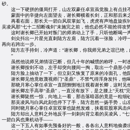
砂。
这一下硬拼的僵局打开，山左双豪任卓宣虽觉脸上有点挂不
蒙面中的辛捷向左面望去，谢长卿横着长剑，正和那后来之
再看右面，那长天一碧白风双掌如飞，虎虎有声地盘旋疾转
吴凌风那“七十二招断魂剑”未施完之前，他也必然不能抢得攻
这时谢长卿已开始对叛门的师弟动上了手，只听他断喝一声：
剑尖抖出一片星光直刺陆方左肩，陆方沉着一张脸，冷哼一声
再向右跨出一步。
陆方左手持剑，冷声道：“谢长卿，你我师兄弟之谊已绝，此
”
虽然他说师兄弟情谊已断，但几十年的喊惯的称呼，一时改不
谢长卿按剑不动，左手却突向腰间一掏，取出一个鼎形小牌，
陆方脸上抽动了一下，但立刻又恢复了原来的冷面孔，他阴恻
谢长卿见他竟敢蔑视师门“圣鼎”，不禁气得浑身发抖，他喝
那晓月寒心掌任卓宣一直阴恻恻地注视着谢长卿，这时见他被
谢长卿左手高举“圣鼎”，一直没有放下，是之腰上“天枕”
谢长卿陡然一惊，向地上一看，那击落暗器的竟是一粒细砂
那吴凌风与白风此刻也停下了手，陆方忽然一扬手势，山左
同时晓月寒心掌任卓宣双掌也陡然发难，挟着双股寒风击向
陆方却出人意料之外地反手一剑刺向背立着的吴凌风，“七禽
一碧白风也乘机动手——
这一下五人有如事先预备好的一般，各各出人意料地偷袭出