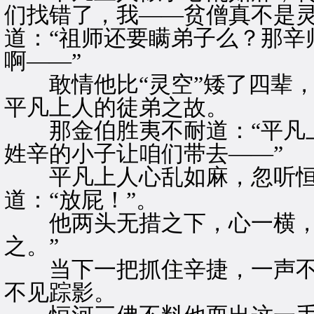
们找错了，我——贫僧真不是灵
道：“祖师还要瞒弟子么？那辛
啊——”
敢情他比“灵空”矮了四辈，
平凡上人的徒弟之故。
那金伯胜夷不耐道：“平凡上
姓辛的小子让咱们带去——”
平凡上人心乱如麻，忽听恒
道：“放屁！”。
他两头无措之下，心一横，暗
之。”
当下一把抓住辛捷，一声不
不见踪影。