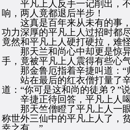
平凡上人反手一记削出，不
响，两人竟都退后半步！
这真是百年来从未有的事，
功力深厚的平凡上人过招时都
竟然和平凡上人硬打硬拉，难
那天兰和尚心中却更是惊异
手，竟被平凡上人震得有些心
那金鲁厄指着辛捷叫道：“师
站在最后的红衣僧打量了辛
道：“你可是这和尚的徒弟？”
辛捷正待回答，平凡上人喝道
那天竺僧瞪了平凡上人一眼。
称世外三仙中的平凡上人了，
幸之有。”