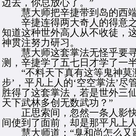
边去，你总放心了。”
慧大师把辛捷带到岛的西端
辛捷连得两大奇人的得意之
知道这种世外高人从不收徒，
神贯注努力研习。
慧大师这套掌法无怪乎要寻
测，辛捷学了五七日才学了一
“不料天下真有这等鬼神莫测
步’，平凡上人的‘空空掌法’
胜得了这套掌法，若是世外三
天下武林多创无数武功？”
正思索间，忽然一条人影快
间使到了面前，却是那平凡上
慧大师道：“臭和尚怎么又跑