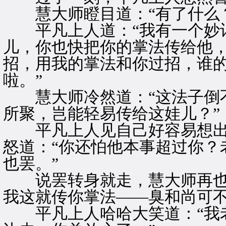
慧大师瞪目道：“有了什么？
平凡上人道：“我有一个妙计
儿，你也快把你的掌法传给他
招，用我的掌法和你过招，谁
啦。”
慧大师冷然道：“这法子倒不
所聚，岂能轻易传给这娃儿？”
平凡上人见自己好容易想出
怒道：“你还怕他本事超过你？
也罢。”
说罢转身就走，慧大师再也忍
我这就传你掌法——臭和尚可不
平凡上人哈哈大笑道：“我老