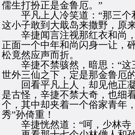
儒生打扮正是金鲁厄。”
平凡上人冷笑道：“那三个和
这小子敢到大戢岛来撒野，原来
辛捷闻言注视那红衣和尚，
正面一个中年和尚闪身一让，
松竟然应声而折。
辛捷不禁骇然，暗思：“这三
世外三仙之下，定是那金鲁厄的
回看平凡上人，却见他正凝
是古怪，辛捷不禁大奇，也细
个，其中却夹着一个俗家青年，
秀”孙倚重！
辛捷恍然道：“呵，少林寺！
再看那十七个少林僧人和孙