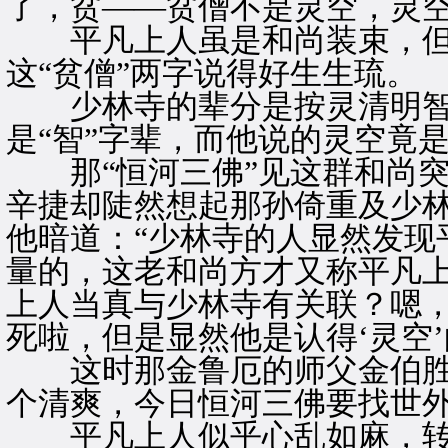
了，贫——贫僧不是灵空，灵空
平凡上人虽是和尚装束，但
这“贫僧”两字说得好生生琉。
少林寺的辈分是按灵清明智
是“智”字辈，而他说的灵空竟是
那“恒河三佛”见这群和尚突
辛捷却陡然想起那孙倚重及少
他暗道：“少林寺的人显然发现
量的，这老和尚方才又称平凡上
上人当真与少林寺有关联？嗯，
死啦，但是显然他是认得‘灵空’
这时那金鲁厄的师父金伯胜夷
个清爽，今日恒河三佛要找世外
平凡上人似乎心乱如麻，转首