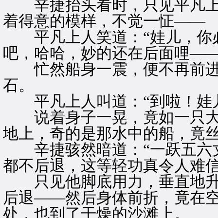
辛捷抬头看时，只见平凡上
着得意的模样，不觉一怔——
平凡上人笑道：“娃儿，你必
吧，哈哈，妙的还在后面哩——
忙然船身一震，便不再前进
石。
平凡上人叫道：“到啦！娃儿
说着身子一晃，竟如一只大
地上，奇的是那水中的船，竟
辛捷骇然暗道：“一跃五六丈
都不后退，这等轻功真令人难信
只见他脚底用力，垂直地升
后退——然后身体前折，竟在
处，也到了干燥的沙滩上。