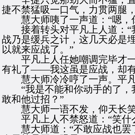
捷不禁猛吸一口气，力贯两腿
慧大师咦了一声道：“嗯，你
接着转头对平凡上人道：“我
战乃是缓兵之计，这几天必是
以就来应战了。”
平凡上人任她嘲调完毕才一揖
有礼了——我这虽是应战，却有
慧大师冷冷哼了一声。平凡
“我是不能和你动手的了，我
敢和他过招？”
慧大师一语不发，仰天长笑
平凡上人不禁怒道：“笑什么
慧大师道：“不敢应战也罢了