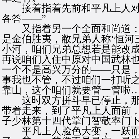
接着指着先前和平凡上人对掌
各答——”
又指着另一个全面和尚道：“
是金伯胜夷，敝兄弟人称‘恒河
小河，咱们兄弟总想若是能改成
再说咱们入住中原对中国武林
一个不是高兴万分的——只是
事我也不管，不过咱们一打听
靠山，这个咱们就要管一管啦…
这时双方拼斗早已停止，那
带着走来，到了平凡上人面前，
子少林第十四代掌门智敬率门下
平凡上人脸色大变，一跃而起