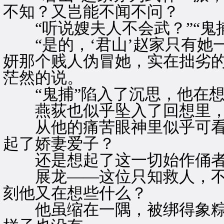
不知？又岂能不闻不问？
“听说嫂夫人不会武？”“鬼捕
“是的，‘君山’赵家只有她一
妍那个贱人伪冒她，实在拙劣的
茫然的说。
“鬼捕”陷入了沉思，他在想
燕荻也似乎坠入了回想里，
从他的痛苦眼神里似乎可看
起了娇妻爱子？
还是想起了这一切始作俑者
展龙——这位只知救人，不知
刻他又在想些什么？
他虽缩在一隅，被绑得象粽