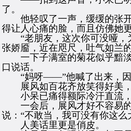
了。
他轻叹了一声，缓缓的张开
得让人心痛的脸，而且仿佛她
“老朋友，这次你可没哑，为
张娇靥，近在咫尺，吐气如兰
一下子满室的菊花似乎黯淡
口说话。
“妈呀——”他喊了出来，因
展风如百花齐放笑得好美，
小呆已痛得额际冷汗直流，
一会后，展风才好不容易的
说：“不敢当，我可没有你这么
人美话里更是俏皮。