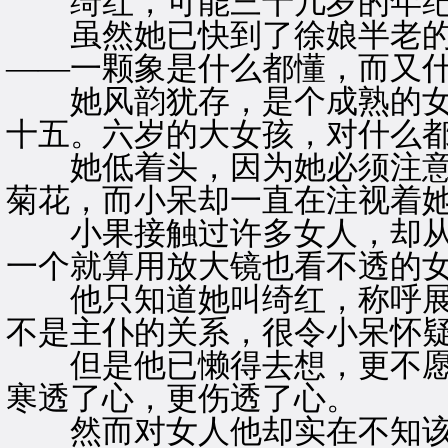
绮红，可能三十几岁的年
虽然她已快到了徐娘半老的
——一颗象是什么都懂，而又
她风韵犹存，是个成熟的女
十五。六岁的大女孩，对什么
她低着头，因为她必须注意
菊花，而小呆却一直在注视着
小果接触过许多女人，却从
一个就算用放大镜也看不透的
他只知道她叫绮红，称呼展
不是主仆的关系，很令小呆怀
但是他已懒得去想，更不愿
寒透了心，更伤透了心。
然而对女人他却实在不知该