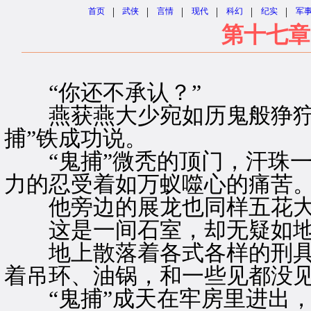
|
|
|
|
|
|
首页
武侠
言情
现代
科幻
纪实
军
第十七章
“你还不承认？”
燕获燕大少宛如历鬼般狰狞着
捕”铁成功说。
“鬼捕”微秃的顶门，汗珠一
力的忍受着如万蚁噬心的痛苦
他旁边的展龙也同样五花大
这是一间石室，却无疑如地
地上散落着各式各样的刑具
着吊环、油锅，和一些见都没
“鬼捕”成天在牢房里进出，