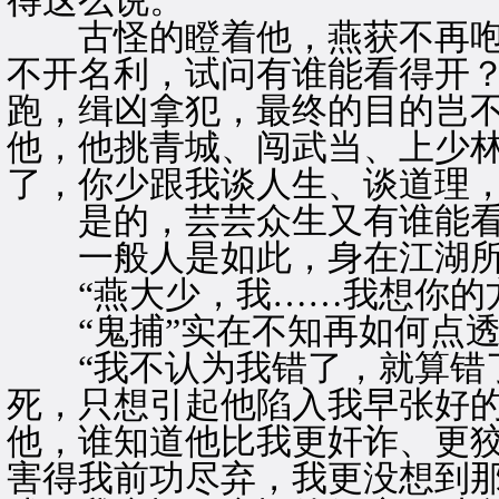
得这么说。
古怪的瞪着他，燕获不再咆哮
不开名利，试问有谁能看得开
跑，缉凶拿犯，最终的目的岂
他，他挑青城、闯武当、上少
了，你少跟我谈人生、谈道理，
是的，芸芸众生又有谁能看
一般人是如此，身在江湖所
“燕大少，我……我想你的方
“鬼捕”实在不知再如何点透
“我不认为我错了，就算错了
死，只想引起他陷入我早张好
他，谁知道他比我更奸诈、更
害得我前功尽弃，我更没想到