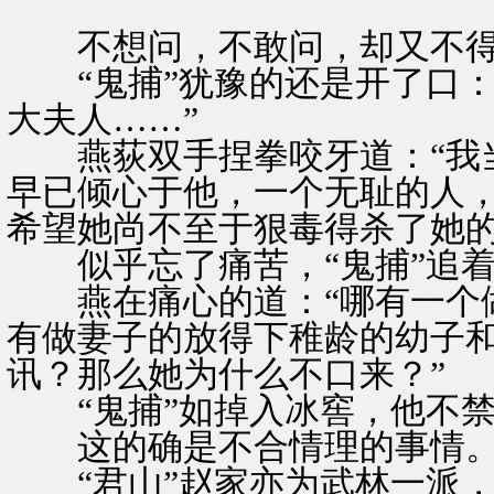
不想问，不敢问，却又不得
“鬼捕”犹豫的还是开了口：
大夫人……”
燕荻双手捏拳咬牙道：“我当
早已倾心于他，一个无耻的人
希望她尚不至于狠毒得杀了她的
似乎忘了痛苦，“鬼捕”追着
燕在痛心的道：“哪有一个做
有做妻子的放得下稚龄的幼子
讯？那么她为什么不口来？”
“鬼捕”如掉入冰窖，他不禁
这的确是不合情理的事情
“君山”赵家亦为武林一派，