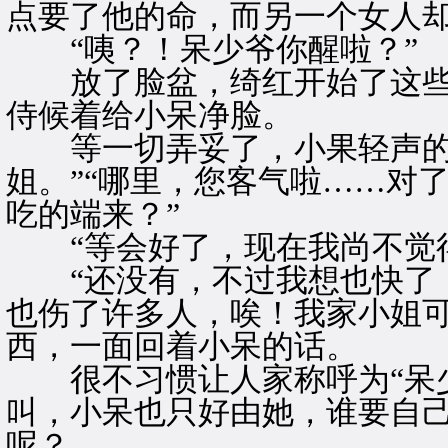
点要了他的命，而另一个女人
“咦？！呆少爷你醒啦？”
放了脸盆，绮红开始了这些天
侍候着给小呆净脸。
等一切弄妥了，小果轻声的
姐。”“哪里，您客气啦……对
吃的端来？”
“等会好了，现在我尚不觉得
“还没有，不过我想也快了，
也伤了许多人，唉！我家小姐可
西，一面回着小呆的话。
很不习惯让人家称呼为“呆少
叫，小呆也只好由她，谁要自
呢？