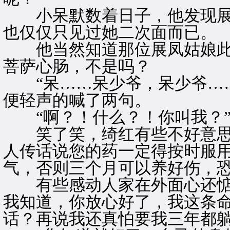
小呆默数着日子，他发现展
也仅仅只见过她二次面而已。
他当然知道那位展凤姑娘此
菩萨心肠，不是吗？
“呆……呆少爷，呆少爷……
便轻声的喊了两句。
“啊？！什么？！你叫我？”
笑了笑，绮红有些不好意思的
人传话说您的药一定得按时服
气，否则三个月可以养好伤，恐
有些感动人家在外面心还惦记
我知道，你放心好了，我这条
话？再说我还真怕要我三年都躺