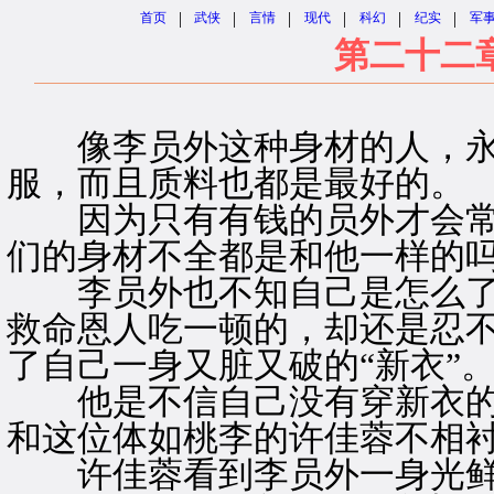
|
|
|
|
|
|
首页
武侠
言情
现代
科幻
纪实
军
第二十二
像李员外这种身材的人，永
服，而且质料也都是最好的。
因为只有有钱的员外才会常
们的身材不全都是和他一样的
李员外也不知自己是怎么了
救命恩人吃一顿的，却还是忍
了自己一身又脏又破的“新衣”
他是不信自己没有穿新衣的
和这位体如桃李的许佳蓉不相
许佳蓉看到李员外一身光鲜