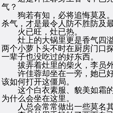
气？
狗若有知，必将追悔莫及。
杀气，才是最令人防不胜防及
火已旺，灶已热。
灶上的大锅里更是香气四溢
两个小萝卜头不时在厨房门口
一辈子也没吃过的好东西。
拔弄着灶里的柴火，李员外
许佳蓉却坐在一旁，她已好
该如何打开这僵局。
这个白衣素服、貌美如霜的
为什么会坐在这里。
人总会常常做出一些莫名其