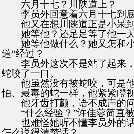
六月十七？川陕道上？
李员外回意着六月十七到底
他又在想川陕道正是小呆到
她等他？还足足等了他一
她等他做什么？她又怎和小呆
道”经过？
李员外这次不是站了起来，
蛇咬了一口。
他虽然没有被蛇咬，可是他
怕、最毒的蛇一样，他紧紧瞪
他牙齿打颤，语不成声的问：
“什么经验？”许佳蓉简直被
也难怪她听不懂李员外的话
怎么说得清楚话？