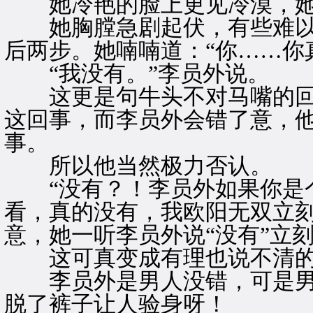
她冷艳的脸上更见冷漠，她
她胸膛急剧起伏，有些难以
后两步。她喃喃道：“你……你
“我没有。”李员外说。
这更是句牛头不对马嘴的回
这回事，而李员外会错了意，
事。
所以他当然极力否认。
“没有？！李员外如果你是个
看，真的没有，我欧阳无双立刻
意，她一听李员外说“没有”立
这可真变成有理也说不清的
李员外是男人没错，可是男
脱了裤子让人验身呀！