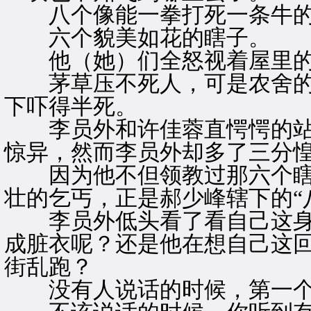
八个像能一拳打死一条牛的
六个貌美如花的瞎子。
他（她）们全怒视着屋里的
茅草压不死人，可是农舍的
下吓得半死。
李员外和许佳蓉直愕愕的站
惊异，然而李员外却多了三分
因为他不但领教过那六个瞎
壮的乞丐，正是郝少峰辖下的“
李员外低头看了看自己这身
成脏衣呢？还是他在想自己这
街乱跑？
没有人说话的时候，第一个