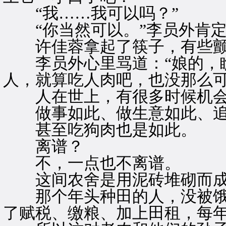
“我……我可以吗？”
“你当然可以。”李员外肯定
许佳蓉拿起了筷子，有些颤
李员外心里骂道：“娘的，瞧
人，就算吃人肉吧，也没那么可
人在世上，有很多时候机会
做事如此、做生意如此、追
甚至吃狗肉也是如此。
离谱？
不，一点也不离谱。
这间农舍是用泥砖堆砌而成
那个年头种田的人，没被饿
了赋税、缴粮、加上田租，每