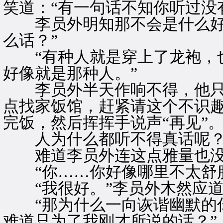
笑道：“有一句话不知你听过没
李员外明知那不会是什么好话
么话？”
“有种人就是穿上了龙袍，也
好像就是那种人。”
李员外半天作响不得，他只
点找家饭馆，赶紧请这个不识
完饭，然后挥挥手说声“再见”
人为什么都听不得真话呢
难道李员外连这点雅量也没
“你……你好像哪里不太舒服
“我很好。”李员外木然应道
“那为什么一向诙谐幽默的你
难道只为了我刚才所说的话？”