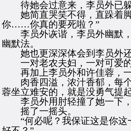
待她会过意来，李员外已躲
她简直哭笑不得，直跺着脚骂
你……你真的要死啦？”
李员外诙谐，李员外幽默，
幽默法。
她也更深深体会到李员外还
一对老农夫妇，一对可爱的
再加上李员外和许佳蓉，一
肉香四溢，浓汁香郁，每个
蓉坐立难安的，就是没勇气提
李员外用肘轻撞了她一下，嘴
摇了一摇头。
“何必呢？我保证这是你这一
好不？”