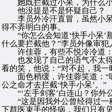
她既拦截过小呆，为什么小
他没提是不是怀疑自己？
李员外冷汗直冒，虽然小呆
得不弄明白的事。
“你怎么会知道‘快手小呆’那
什么要拦截他？”李员外像审犯
许佳蓉，有些不悦冷冷道：“
也发现了自己的语气不太得
看的笑，他说：“对不起，我一
面色稍缓，许佳蓉笑道：“嗯
公之命才去拦截‘快手小呆’。”
“‘左手剑客’白连山？你外公
“这是因我外公曾经得过一种
下群医束手的怪病，我们只有