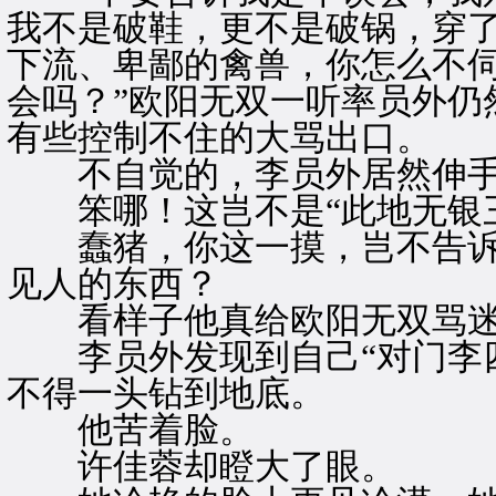
我不是破鞋，更不是破锅，穿了
下流、卑鄙的禽兽，你怎么不
会吗？”欧阳无双一听率员外仍
有些控制不住的大骂出口。
不自觉的，李员外居然伸手
笨哪！这岂不是“此地无银三
蠢猪，你这一摸，岂不告诉
见人的东西？
看样子他真给欧阳无双骂迷
李员外发现到自己“对门李四
不得一头钻到地底。
他苦着脸。
许佳蓉却瞪大了眼。