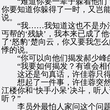
“难道你要一辈子躲着他们？
你要知道你躲得了一时，又岂能
说。
“我……我知道这也不是办法
丐帮的‘残缺’，我本来已成了
了‘怒豹’楚向云，你又要我怎
悸的说。
“你可以向他们揭发郝少峰的
“我要如何揭发？有谁会相信
这还是句真话，许佳蓉只得
想起了一件事，许佳蓉突然道
江楼你和‘快手小呆’决斗，听
听？”
李员外最怕人家问这个问题