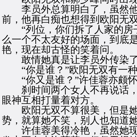
李员外总算明白了，虽然他
前，他再白痴也想得到欧阳无双
“列位，你们拆了人家的房子
么一个不太友好的场面，到底是
艳，现在却古怪的笑着问。
敢情她真是让李员外传染
“你是谁？”欧阳无双有一种
“你又是谁？”许佳蓉亦颇怀
刹时间两个女人不再说话，
眼神互相打量着对方。
欧阳无双不算很美，但是她
势，就算她不笑，别人也知道
许佳蓉美得冷艳，虽然她现