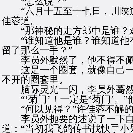
“怎么说？”
“六月十五至十七日，川陕道
佳蓉道。
“那神秘的走方郎中是谁？难
“谁知道他是谁？谁知道他在
留了那么一手？”
李员外默然了，他不得不佩
这是一个圈套，就像自己一
不开的圈套里。
脑际灵光一闪，李员外蓦然
“‘菊门’！一定是‘菊门’。”
“何以见得？”许佳蓉不解的
李员外扼要的述说了一下自
道：“当初我飞鸽传书找快手小