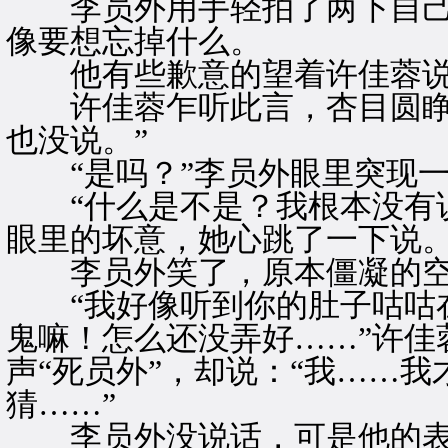
李员外用手轻拍了两下自己
像要想忘掉什么。
他有些歉意的望着许佳蓉说：
许佳蓉乍听此言，杏目圆睁，
也没说。”
“是吗？”李员外眼里突现一
“什么是不是？我根本没有说
眼里的坏意，她心跳了一下说
李员外笑了，原本僵凝的空
“我好像听到你的肚子咕咕在
鬼嘛！怎么还没弄好……”许佳
声“死员外”，却说：“我……
猜……”
李员外没说话，可是他的表