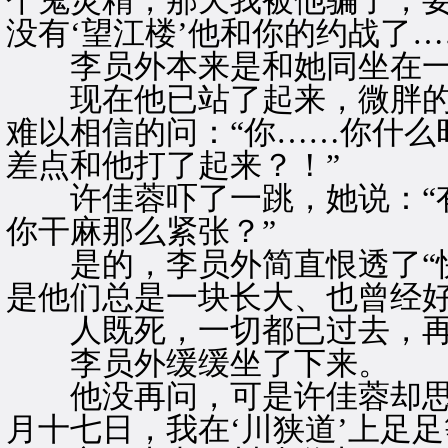
个鬼灵精，那天我被他骗了，
没有‘望江楼’他和你的约战了…
李员外本来是和她同坐在一
现在他已站了起来，微胖的
难以相信的问：“你……你什么
差点和他打了起来？！”
许佳蓉吓了一跳，她说：“有
你干麻那么紧张？”
是的，李员外简直恨透了“快
是他们总是一块长大、也曾经
人既死，一切都已过去，再
李员外缓缓坐了下来。
他没再问，可是许佳蓉却思索
月十七日，我在‘川狭道’上足足