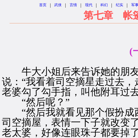
|
|
|
|
|
|
首页
武侠
言情
现代
科幻
纪实
军
第七章 帐
(
牛大小姐后来告诉她的朋友。
说：“我看着司空摘星走过去，
老婆勾了勾手指，叫他附耳过去
“然后呢？”
“然后我就看见那个假扮成西
司空摘屋，表情一下子就改变
老太婆，好像连眼珠子都要掉了