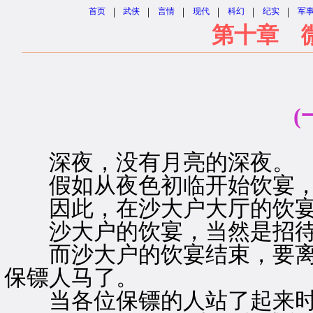
|
|
|
|
|
|
首页
武侠
言情
现代
科幻
纪实
军
第十章 
(
深夜，没有月亮的深夜。
假如从夜色初临开始饮宴，
因此，在沙大户大厅的饮宴
沙大户的饮宴，当然是招待
而沙大户的饮宴结束，要离
保镖人马了。
当各位保镖的人站了起来时