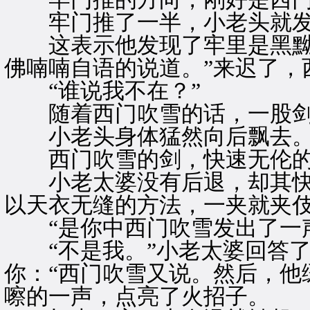
牢门推了一半，小老头就发出
这表示他发现了牢里是黑黝
佛喃喃自语的说道。”来迟了，
“谁说我不在？”
随着西门吹雪的话，一股剑
小老头身体猛然向后飘去
西门吹雪的剑，快速无伦的
小老太婆没有后退，却其快
以天衣无缝的方法，一夹就夹
“是你中西门吹雪发出了一
“不是我。”小老太婆回答了
你：“西门吹雪又说。然后，他
嚓的一声，点亮了火招子。