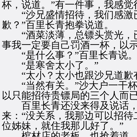
杯，说道。”有一件事，我感觉
“沙兄盛情招待，我们感激已
歉？”百里长青抱拳说道。
“酒菜淡薄，总镖头赏光，已
事我一定要自己罚酒一杯，以示
“是什么事？”百里长青说
“是寒舍太小了。”
“太小？太小也跟沙兄道歉有
“当然有关。”沙大户一干杯
以只能招待贵镖局的三个人而已
百里长青还没来得及说话，
来：“没关系，我那边可以招待
位姊妹，就住我那儿好了。”
棺材店的老板，也抢着道。”