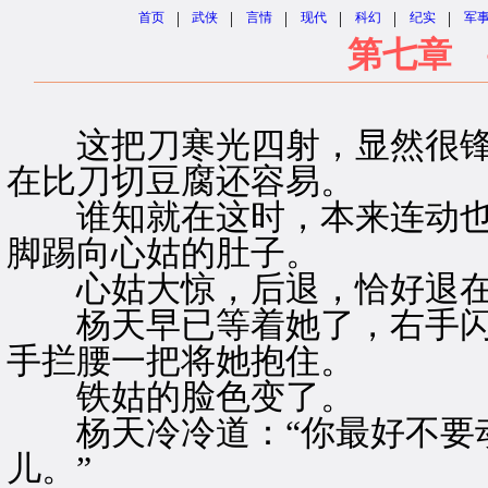
|
|
|
|
|
|
首页
武侠
言情
现代
科幻
纪实
军
第七章 
这把刀寒光四射，显然很锋
在比刀切豆腐还容易。
谁知就在这时，本来连动也
脚踢向心姑的肚子。
心姑大惊，后退，恰好退在
杨天早已等着她了，右手闪
手拦腰一把将她抱住。
铁姑的脸色变了。
杨天冷冷道：“你最好不要动
儿。”