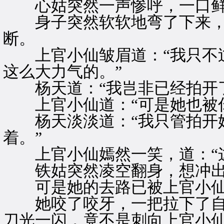
心姑突然一声惨呼，一口鲜
身子突然软软地弯了下来，
断。
上官小仙皱眉道：“我只不过
这么大力气的。”
杨天道：“我岂非已经拍开了
上官小仙道：“可是她也被你
杨天淡淡道：“我只管拍开她
着。”
上官小仙嫣然一笑，道：“这
铁姑突然凌空翻身，想冲出
可是她的去路已被上官小仙
她咬了咬牙，一把拉下了自
刀光一闪，竟不是刺向上官小