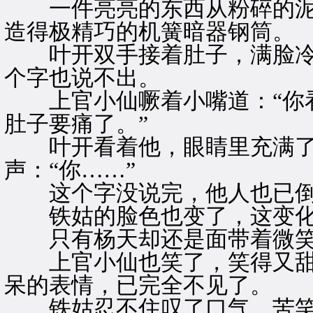
一件亮亮的东西从粉碎的泥
造得极精巧的机簧暗器钢筒。
叶开双手接着肚子，满脸冷
个字也说不出。
上官小仙噘着小嘴道：“你看
肚子要痛了。”
叶开看着他，眼睛里充满了
声：“你……”
这个字没说完，他人也已倒
铁姑的脸色也变了，这变化
只有杨天却还是面带着微笑
上官小仙也笑了，笑得又甜
呆的表情，已完全不见了。
铁姑忍不住叹了口气，苦笑道