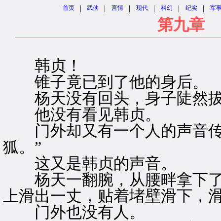
|
|
|
|
|
|
首页
武侠
言情
现代
科幻
纪实
军
第九章 
韩贞！
锥子竟已到了他的身后。
杨天没有回头，身子陡然拔
他没有看见韩贞。
门外却又有一个人的声音传进
狐。”
这又是韩贞的声音。
杨天一翻腕，从腰畔拿下了
上滑出一丈，贴着堵壁滑下，
门外也没有人。