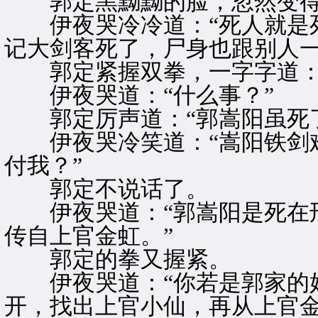
郭定黑黝黝的脸，忽然变得
伊夜哭冷冷道：“死人就是死
记大剑客死了，尸身也跟别人一
郭定紧握双拳，一字字道：“
伊夜哭道：“什么事？”
郭定厉声道：“郭嵩阳虽死了
伊夜哭冷笑道：“嵩阳铁剑难
付我？”
郭定不说话了。
伊夜哭道：“郭嵩阳是死在刑
传自上官金虹。”
郭定的拳又握紧。
伊夜哭道：“你若是郭家的好
开，找出上官小仙，再从上官