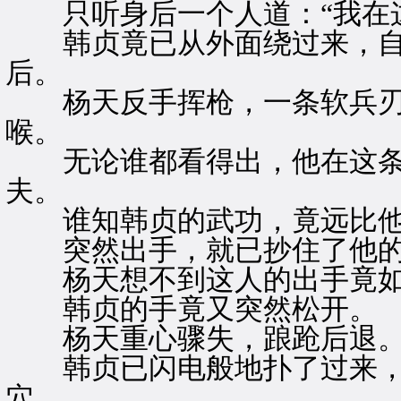
只听身后一个人道：“我在这
韩贞竟已从外面绕过来，自
后。
杨天反手挥枪，一条软兵刃
喉。
无论谁都看得出，他在这条
夫。
谁知韩贞的武功，竟远比他
突然出手，就已抄住了他的
杨天想不到这人的出手竟如
韩贞的手竟又突然松开。
杨天重心骤失，踉跄后退
韩贞已闪电般地扑了过来，
穴。