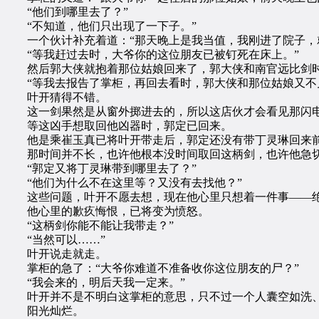
“他们到哪里去了？”
“不知道，他们只出现了一下子。”
一个伙计补充着道：“那天晚上是我当值，我刚进了院子，就
“等我赶过去时，大爷你的这位朋友已被钉死在床上。”
然后郭大侠就抱着那位姑娘回来了，郭大侠和南官远比剑时
“等我去报告了掌柜，再回去看时，郭大侠和那位姑娘又不
叶开猜得不错。
这一剑果然是从窗外掷进去的，所以这店伙才会看见那闪
等这凶手想取回他凶器时，郭定已回来。
他是乘崔玉真已将叶开带走后，郭定还没有带丁灵琳回来前
那时间并不长，也许他根本没时间取回这柄剑，也许他急切
“郭定又将丁灵琳带到哪里去了？”
“他们为什么不在这里等？又没有去找他？”
这些问题，叶开不愿去想，现在他心里只想着一件事——绝
他心里的歉疚悔恨，已将变为愤怒。
“这柄剑你能不能让我带走？”
“当然可以……”
叶开说走就走。
掌柜的急了：“大爷你难道不准备收你这位朋友的尸？”
“我会来的，明后天我一定来。”
叶开并不是不明白这掌柜的意思，只不过一个人囊空如洗、
阳光灿烂。