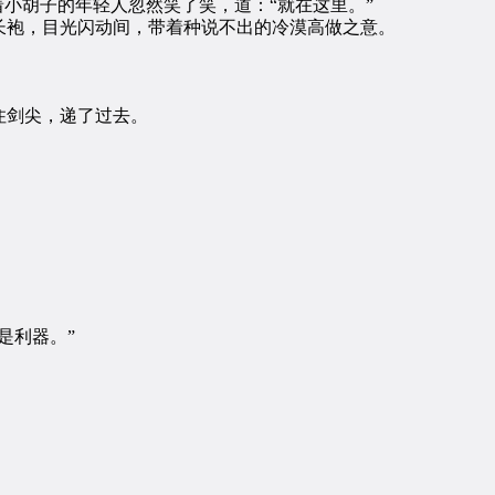
小胡子的年轻人忽然笑了笑，道：“就在这里。”
袍，目光闪动间，带着种说不出的冷漠高做之意。
剑尖，递了过去。
是利器。”