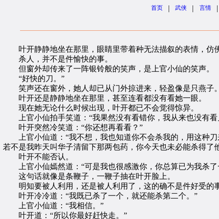
|
|
|
首页
武侠
言情
叶开静静地坐在那里，眼睛里带着种无法描叙的表情，仿佛
杀人，并不是件愉快的事。
但窗外却传来了一阵银铃般的笑声，是上官小仙的笑声。
“好快的刀。”
笑声还在窗外，她人却已从门外掠进来，轻盈像是只燕子
叶开还是静静地坐在那里，甚至连看都没有看她一眼。
现在她无论什么时候出现，叶开都已不会觉得惊异。
上官小仙拍手笑道：“我果然没有看错你，我从来也没有看
叶开突然冷笑道：“你还想再看看？”
上官小仙道：“我不想，我也知道你不会杀我的，用这种刀来
若不是我昨天叫华子清留下那两包药，你今天也未必能杀得了他
叶开不能否认。
上官小仙嫣然道：“可是我也很感激你，你总算已为我杀了
这句话就像是条鞭子，一鞭子抽在叶开脸上。
明知要被人利用，还是被人利用了，这的确不是件好受的
叶开冷冷道：“我既已杀了一个，就还能杀第二个。”
上官小仙道：“我相信。”
叶开道：“所以你最好赶快走。”