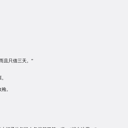
而且只借三天。”
票。
收殓。