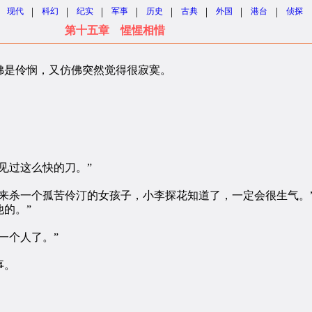
|
|
|
|
|
|
|
|
现代
科幻
纪实
军事
历史
古典
外国
港台
侦探
第十五章 惺惺相惜
是伶悯，又仿佛突然觉得很寂寞。
。
见过这么快的刀。”
杀一个孤苦伶汀的女孩子，小李探花知道了，一定会很生气。”
的。”
一个人了。”
事。