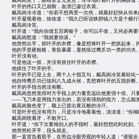
戴高岗笑了，眼睛里全无笑意，冷冷地盯着叶开的胸膛道：
叶开的伤口又已崩裂，血渍已渗过衣裳。
戴高岗冷冷道：“你若不想再受一次伤，就最好赶快从你来
叶开凝视着他，徐徐道：“我久已听说铁胆镇八方是个横行霸
戴高岗冷笑。
叶开道：“我向你借五百两银子，你可以不借，又何必再要我
戴高岗怒道：“我就要你滚。”
他突然出手，抓叶开的衣襟，像是想将叶开一把抓起来，
他的手坚硬粗糙，青筋暴露，显然练过鹰爪功一类的功夫
叶开没有动。
可是他这一抓，并没有抓住叶开的衣襟。
他抓住了叶开的手。
叶开的手已迎上去，两个人十指互勾，戴高岗冷笑着轻叱一
他自恃鹰爪功已练到八九成火候，竞想将叶开的五指折断
叶开的手指当然没有断。
戴高岗忽然觉得对方手指上的力量竞远比他更强十倍。只要
——飞刀本是用指力发出的，若没有强劲的指力，怎么能发
戴高岗脸色变了，额上已冒出黄豆般的冷汗。
可是叶开也没有用力，只是冷冷地看着他，淡淡道：“你拗
戴高岗咬着牙，不敢开口。
叶开道：“你下次要拗别人的手指时，最好想想此时此刻。
他突然松开手，扭头就走。
那一直背负着双手，在旁边冷眼旁观的年轻人道：“请留步