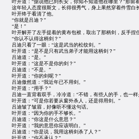
叶开道：“据说他已到长安，你知不知道他在哪里？”那留着
这年轻人态度很斯文，长得很秀气，身上果然穿着件雪白长
叶开终于看清了他。
“你就是吕迪？”
“是！”
叶开解开了左手提着的黄布包袱，取出了那柄剑，反手捏住
“你认不认得这柄剑？”
吕迪只看了一眼：“这是武当的松纹剑。”
叶开道：“是不是只有武当弟子才能用这柄剑？”
吕迪道：“是。”
叶开道：“这是不是你的剑？”
吕迪道：“不是。”
叶开道：“你的剑呢？”
吕迪傲然道：“我近年已不用剑。”
叶开道：“用手？”
吕迪一直背着双手，冷冷道：“不错，有些人的手，也一样
叶开道：“可是你若要从窗外杀人，还是得用剑。”
吕迪皱了皱眉，好像听不懂这句话。
叶开道：“因为你的手不够长。”
吕迪道：“你这是什么意思？”
叶开道：“我的意思你应该明白。”
吕迪道：“你是说，我用这柄剑杀了人？”
叶开道：“你不承认？”