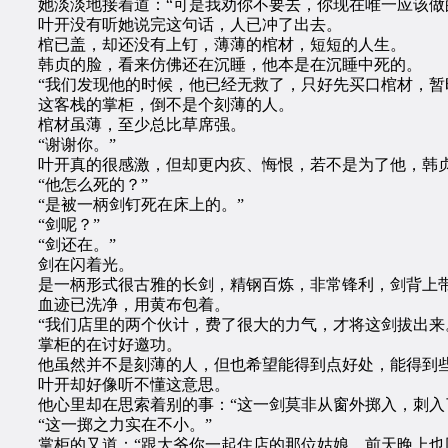
她淡淡地接着道：“可是我劝你不要去，你现在唯一应该做的
叶开没有听她说完这句话，人已冲了出去。
棺已盖，却还没有上钉，薄薄的棺材，短短的人生。
韩贞的脸，看来仿佛还在沉睡，他本是在沉睡中死的。
“我们发现他的时候，他已经无救了，只好先买口棺材，暂时
这客栈的掌柜，倒不是个刻薄的人。
棺材虽薄，至少总比草席强。
“谢谢你。”
叶开真的很感激，但却更内疚、悔恨，若不是为了他，韩贞
“他怎么死的？”
“是被一柄剑钉死在床上的。”
“剑呢？”
“剑还在。”
剑在闪着光。
是一柄形式很古雅的长剑，精钢百炼，非常锋利，剑背上
血迹已洗净，用黄布包着。
“我们店里的两个伙计，费了很大的力气，才将这剑拔出来
掌柜的在讨好邀功。
他虽然并不是刻薄的人，但也希望能得到点好处，能得到些
叶开却好像听不懂这意思。
他心里却在思索着别的事：“这一剑莫非从窗外掷入，刺入了
“这一掷之力实在不小。”
掌柜的又道：“跟大爷你一起住店的那位姑娘，前天晚上也回