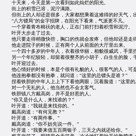
十天来，今天是第一次看到如此灿烂的阳光。
街上的积雪已溶，泥泞满路。
但街上的人却还是很多，大家都想乘着这难得的好天气，
“八方镖局”的金字招牌，在阳光下看来，气派更不凡。
一个穿着青布棉祆的老人，正在门前打扫着积雪和泥泞。
叶开大步走了过去。
他只要走得稍微快些，胸口的伤就会发疼，但他却还是走得
他走进院子的时候，正有两个人从前面的大厅里出来。
一个四十多岁的中年人，衣着很华丽，相貌很威武，手里捏着
另一个年纪较轻，却留着很整齐的小胡子，白生生的脸，干
叶开迎过去。
他心情好的时候，本是个很有礼貌的人，很客气的人，可是
他连抱拳都没有抱拳，就问道：“这里的总镖头是谁？”
捏着铁胆的中年人上上下下看他两眼，沉着脸道：“这里的
对一个无礼的人，他当然也不会太客气。
铁胆镇八方戴高岗，并不是好惹的人。
“你又是什么人，来找谁的？”
叶开道：“我就是来找你的。”
戴高岗道：“有何见教？”
叶开道：“有两件事。”
戴高岗道：“你不妨先说一件。”
叶开道：“我要来借五百两银子，三天之内就还给你。”