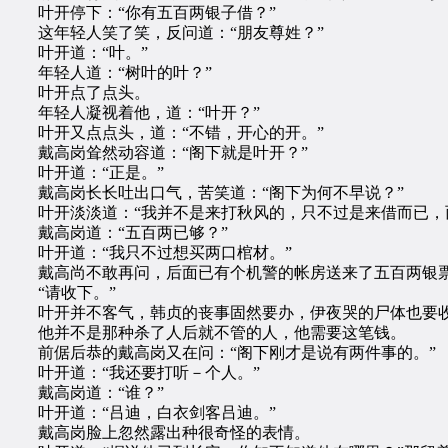
叶开停下：“你有五百两银子借？”
这年轻人笑了笑，反问道：“朋友尊姓？”
叶开道：“叶。”
年轻人道：“树叶的叶？”
叶开点了点头。
年轻人凝视着他，道：“叶开？”
叶开又点点头，道：“不错，开心的开。”
戴高岗耸然动容道：“阁下就是叶开？”
叶开道：“正是。”
戴高岗长长吐出口气，苦笑道：“阁下为何不早说？”
叶开淡淡道：“我并不是来打秋风的，只不过是来借而已，
戴高岗道：“五百两已够？”
叶开道：“我只不过想买两口棺材。”
戴高尚不敢再问，后面已有个机警的帐房送来了五百两银
“请收下。”
叶开并不客气，韩贞的丧事固然要办，伊夜哭的尸体也要
他并不是那种杀了人后就不管的人，他需要这笔钱。
前倨后恭的戴高岗又在问：“阁下刚才是说有两件事的。”
叶开道：“我还要打听－个人。”
戴高岗道：“谁？”
叶开道：“吕迪，白衣剑客吕迪。”
戴高岗脸上忽然露出种很奇怪的表情。