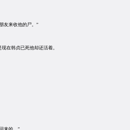
朋友来收他的尸。”
是现在韩贞已死他却还活着。
回来的。”