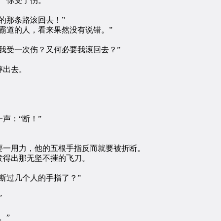
“你受了伤。”
的那条路滚回去！”
道的人，看来果然没有说错。”
受一次伤？又何必要我滚回去？”
摔出去。
。
声：“断！”
。
一用力，他的五根手指反而就要被折断。
得出那无坚不摧的飞刀。
断过几个人的手指了？”
”
。”