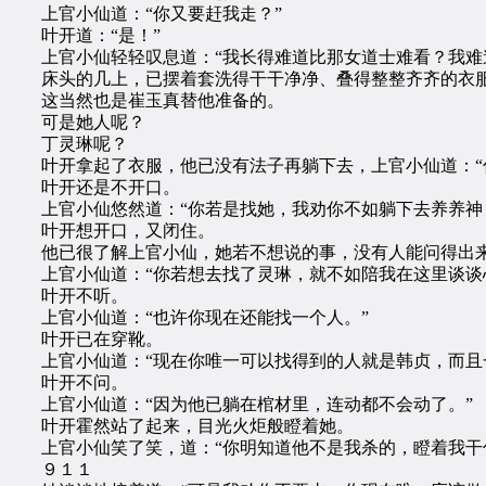
上官小仙道：“你又要赶我走？”
叶开道：“是！”
上官小仙轻轻叹息道：“我长得难道比那女道士难看？我难道
床头的几上，已摆着套洗得干干净净、叠得整整齐齐的衣
这当然也是崔玉真替他准备的。
可是她人呢？
丁灵琳呢？
叶开拿起了衣服，他已没有法子再躺下去，上官小仙道：“
叶开还是不开口。
上官小仙悠然道：“你若是找她，我劝你不如躺下去养养神，
叶开想开口，又闭住。
他已很了解上官小仙，她若不想说的事，没有人能问得出来
上官小仙道：“你若想去找了灵琳，就不如陪我在这里谈谈心
叶开不听。
上官小仙道：“也许你现在还能找一个人。”
叶开已在穿靴。
上官小仙道：“现在你唯一可以找得到的人就是韩贞，而且一
叶开不问。
上官小仙道：“因为他已躺在棺材里，连动都不会动了。”
叶开霍然站了起来，目光火炬般瞪着她。
上官小仙笑了笑，道：“你明知道他不是我杀的，瞪着我干什
９１１