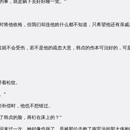
事，就是躺下去好好睡一觉。”
将他收殓，但我们却连他姓什么都不知道，只希望他还有亲戚
就不会受伤，若不是他的疏忽大意，韩贞的伤本可治好的，可
带着松纹。
。”
补偿时，他也不想错过。
韩贞的脸，再钉在床上的？”
来过一次，她好像也病了，是被那位击败了南官远的郭大侠抱