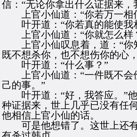
信：“无论你拿出什么证据来，
上官小仙道：“你若万一相信
叶开道：“你若真的能使我相
上官小仙道：“你就怎么样？
上官小仙叹息着，道：“你知
既不想杀你，也不想伤你的心，
叶开道：“什么事？”
上官小仙道：“一件既不会伤
己的事。”
叶开道：“好，我答应。”他
种证据来，世上几乎已没有任
他相信上官小仙的话。
可是他想错了。这世上还有
有杀过韩贞。