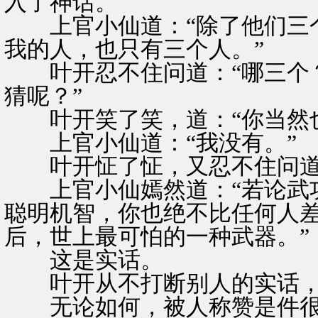
入了神话。
上官小仙道：“除了他们三个
我的人，也只有三个人。”
叶开忍不住问道：“哪三个？
猜呢？”
叶开笑了笑，道：“你当然也
上官小仙道：“我没有。”
叶开怔了怔，又忍不住问道：
上官小仙嫣然道：“若论武功
聪明机智，你也绝不比任何人
后，世上最可怕的一种武器。”
这是实话。
叶开从不打断别人的实话，
无论如何，被人称赞是件很