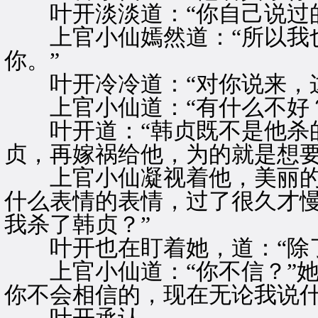
叶开淡淡道：“你自己说过的
上官小仙嫣然道：“所以我也
你。”
叶开冷冷道：“对你说来，这
上官小仙道：“有什么不好？
叶开道：“韩贞既不是他杀的
贞，再嫁祸给他，为的就是想要
上官小仙凝视着他，美丽的
什么表情的表情，过了很久才慢
我杀了韩贞？”
叶开也在盯着她，道：“除了
上官小仙道：“你不信？”她
你不会相信的，现在无论我说什