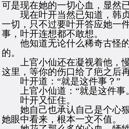
可是现在她的一切心血，显然
现在叶开当然已知道，韩贞
一切，只不过要叶开答应她一
事，叶开连想都不敢想。
他知道无论什么稀奇古怪的
的。
上官小仙还在凝视着他，慢慢
这里，等你的伤口给了疤之后再
叶开道：“就是这件事？”
上官小仙道：“就是这件事。
叶开又怔住。
她自己也承认自己是个心狠
她眼中看来，根本一文不值。
她花了那么多的心血，牺牲