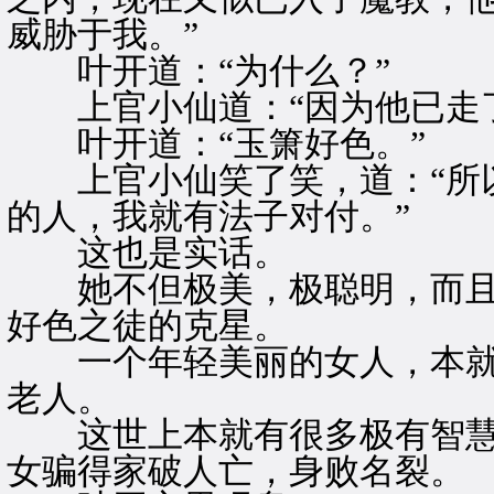
威胁于我。”
叶开道：“为什么？”
上官小仙道：“因为他已走了
叶开道：“玉箫好色。”
上官小仙笑了笑，道：“所以
的人，我就有法子对付。”
这也是实话。
她不但极美，极聪明，而且
好色之徒的克星。
一个年轻美丽的女人，本就
老人。
这世上本就有很多极有智慧
女骗得家破人亡，身败名裂。