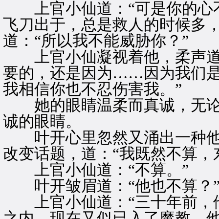
上官小仙道：“可是你的心不
飞刀出于，总是救人的时候多，
道：“所以我不能威胁你？”
上官小仙凝视着他，柔声道：
要的，还是因为……因为我们
我相信你也不忍伤害我。”
她的眼睛温柔而真诚，无论
诚的眼睛。
叶开心里忽然又涌出一种他
改变话题，道：“我既然不算，
上官小仙道：“不算。”
叶开皱眉道：“他也不算？
上官小仙道：“三十年前，他
之内，现在又似已入了魔教，