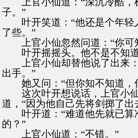
上官小仙道：“深沉冷酷，机
子。”
叶开笑道：“他还是个年轻人
了些。”
上官小仙忽然问道：“你可知
叶开摇摇头。他不是不知道
上官小仙却替他说了出来：“
出手。”
她又问：“但你知不知道，你
这次叶开想说话，上官小仙
道，“因为他自己先将剑掷了出
叶开道：“难道他先就已算准
的？”
上官小仙道：“不错。”