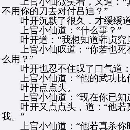
上官小仙微笑着，又道：“其
不用你的刀去对付吕迪？”
叶开沉默了很久，才缓缓道：
上官小仙道：“什么事？”
叶开道：“我想知道韩贞究竟
上官小仙叹道：“你若也死在
么用？”
叶开也忍不住叹了口气道：“
上官小仙道：“他的武功比你
叶开点点头。
上官小仙道：“现在你已知道
叶开又点点头，道：“他若真
我。”
上官小仙道：“他若真杀你时