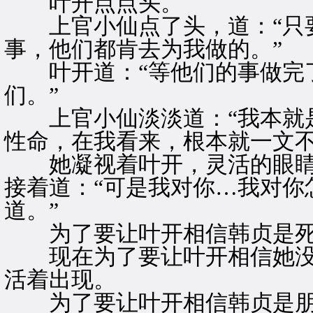
叶开点点头。
上官小仙点了头，道：“只要
事，他们都肯去为我做的。”
叶开道：“等他们的事做完了
们。”
上官小仙淡淡道：“我本就是
性命，在我看来，根本就一文不
她凝视着叶开，灵活的眼睛
接着道：“可是我对你…我对你
道。”
为了要让叶开相信韩贞是死
现在为了要让叶开相信她没
活着出现。
为了要让叶开相信韩贞是朋