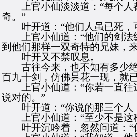
上官小仙淡淡道：“每个人都
奇。”
叶开道：“他们人虽已死，可
上官小仙道：“他们的剑法纵
到他们那样一双奇特的兄妹，来
叶开又不禁叹息。
古往今来，也不知有多少绝
百九十剑，仿佛昙花一现，就
上官小仙道：“你若一直往这
说对的。”
叶开道：“你说的那三个人，
上官小仙道：“至少不是这种
叶开沉吟着，忽然问道：“你