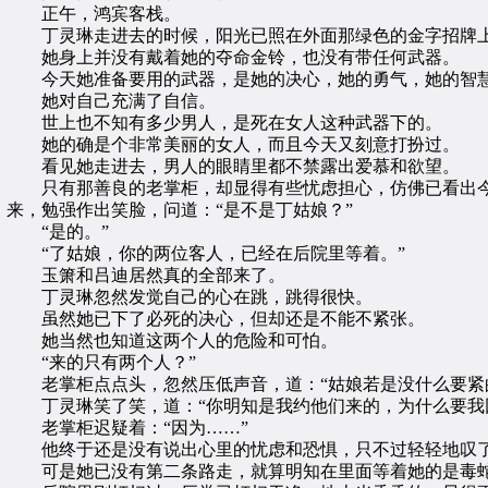
正午，鸿宾客栈。
丁灵琳走进去的时候，阳光已照在外面那绿色的金字招牌
她身上并没有戴着她的夺命金铃，也没有带任何武器。
今天她准备要用的武器，是她的决心，她的勇气，她的智
她对自己充满了自信。
世上也不知有多少男人，是死在女人这种武器下的。
她的确是个非常美丽的女人，而且今天又刻意打扮过。
看见她走进去，男人的眼睛里都不禁露出爱慕和欲望。
只有那善良的老掌柜，却显得有些忧虑担心，仿佛已看出今天
来，勉强作出笑脸，问道：“是不是丁姑娘？”
“是的。”
“了姑娘，你的两位客人，已经在后院里等着。”
玉箫和吕迪居然真的全部来了。
丁灵琳忽然发觉自己的心在跳，跳得很快。
虽然她已下了必死的决心，但却还是不能不紧张。
她当然也知道这两个人的危险和可怕。
“来的只有两个人？”
老掌柜点点头，忽然压低声音，道：“姑娘若是没什么要紧的
丁灵琳笑了笑，道：“你明知是我约他们来的，为什么要我
老掌柜迟疑着：“因为……”
他终于还是没有说出心里的忧虑和恐惧，只不过轻轻地叹了
可是她已没有第二条路走，就算明知在里面等着她的是毒蛇