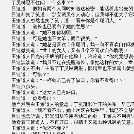
丁灵琳忍不住问：“什么事？”
吕迪道：“假如有两个人同时知道这秘密，能活着走出去的，
吕迪却笑了笑道：“那宝藏虽今人动心，但我却不想为了它
玉箫道人忽然也笑了笑，道：“看来你是个聪明人。”
吕迪道：“道长也已明白了她的意思？”
玉箫道人道：“她不如你聪明。”
吕迪道：“可是她也不太笨，而且很美。”
玉箫道人道：“她总是喜欢自作聪明，我一向不喜欢自作聪
吕迪微笑道：“世上的女人，又有几个不喜欢自作聪明？”
玉箫道人目光钉子般的盯在他脸上，冷冷道：“你究竟想说
吕迪淡淡道：“我只不过在提醒道长，像她这样的女人，世
玉箫道人不由自主看了丁灵琳两眼，眼睛里也不禁露出赞赏之
吕迪道：“可惜？”
王箫道人道：“一柄剑若已有了缺口，你看不看得出？”
吕迪点点头。
玉箫道人道：“这女人已有缺口。”
吕迪道：“你看得出？”
他当然明白玉箫道人的意思，丁灵琳和叶开的关系，早已
玉箫道人：“我若看不出，她上次落在我手里，我已不会放
吕迪也曾听说，郭嵩阳从不用有缺口的剑，玉箫从不用有过
他看着玉箫道人，不再开口，眼睛里又露出种讥讽的笑意
玉箫道人道：“你还不懂？”