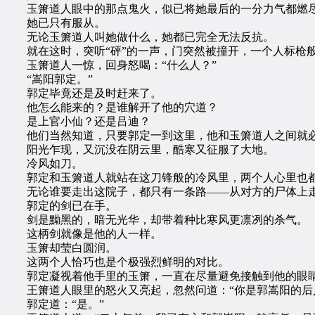
玉箫道人眼中的那点鬼火，似已将她最后的一分力气都燃
她已只有服从。
无论玉箫道人叫她做什么，她都已完全无法反抗。
就在这时，突听“砰”的一声，门突然被撞开，一个人标枪
玉箫道人一惊，回身怒喝：“什么人？”
“嵩阳郭定。”
郭定毕竟还是及时赶来了。
他怎么能来的？是谁解开了他的穴道？
是上官小仙？还是吕迪？
他们当然知道，只要郭定一到这里，他和玉箫道人之间就必
阳光乍现，又沉没在阴云里，酷寒又征服了大地。
冷风如刀。
郭定和玉箫道人就站在这刀锋般的冷风里，两个人心里也都
无论谁要走出这院子，都只有一条路——从对方的尸体上
郭定的剑已在手。
剑是黝黑的，暗无光华，却带着种比寒风更凛冽的杀气。
这柄剑就像是他的人一样。
玉箫却莹白圆润。
这两个人恰巧也是个极强烈鲜明的对比。
郭定凝视着他手里的玉箫，一直在尽量避免接触到他的眼
王箫道人眼里的怒火又亮起，忽然问道：“你是郭嵩阳的后
郭定道：“是。”