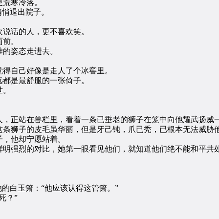
更荒寒冷落。
悄悄退出院子。
说话的人，更不喜欢笑。
面前。
的姿态走进去。
得自己好像是走人了个冰窖里。
都是最舒服的一张倚子。
世。
，正站在兽栏里，看着一条已垂老的狮子在笼中向他耀武扬威
条狮子的皮毛虽华丽，但是牙己钝，爪已秃，已根本无法威胁
，他却宁愿站着。
明强烈的对比，她第一眼看见他们，就知道他们绝不能和平共
的白玉箫：“他应该认得这管箫。”
死？”