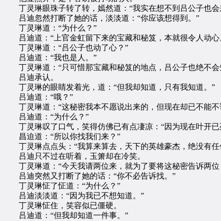
丁灵琳眼珠子转了转，嫣然道：“我实在想不到吕公子也会
吕迪忽然打断了她的话，淡淡道：“你应该想得到。”
丁灵琳道：“为什么？”
吕迪道：“上官金虹留下来的宝藏和秘笈，本就很令人动心
丁灵琳道：“吕公子也动了心？”
吕迪道：“我也是人。”
丁灵琳道：“只可惜那宝藏和秘笈的地点，吕公子也绝不会
吕迪承认。
丁灵琳的眼睛发着光，道：“但我却知道，只有我知道。”
吕迪道：“哦？”
丁灵琳道：“这秘密我本不愿说出来的，但现在却已不能不
吕迪道：“为什么？”
丁灵琳叹了口气，笑得仿佛已有点凄凉：“因为现在叶开已死
昌迫道：“所以你找我们来？”
丁灵琳点点头：“我算来算去，天下的英雄豪杰，绝没有任
吕迪只不过在听着，玉箫却在冷笑。
丁灵琳道：“今天我请两位来，就为了要将这秘密告诉两位
吕迪突然又打断了她的话：“你不必告诉找。”
丁灵琳怔了怔道：“为什么？”
吕迪淡淡道：“因为我已不想知道。”
丁灵琳怔住，笑容似已僵硬。
吕迪道：“但我却知道一件事。”