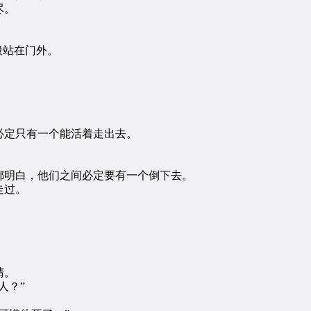
尽。
般站在门外。
定只有一个能活着走出去。
明白，他们之间必定要有一个倒下去。
走过。
睛。
人？”