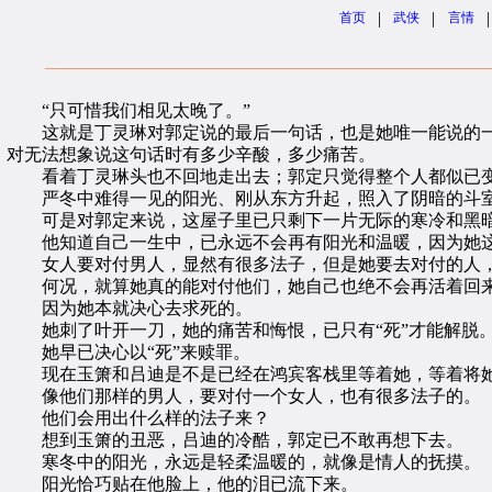
|
|
|
首页
武侠
言情
“只可惜我们相见太晚了。”
这就是丁灵琳对郭定说的最后一句话，也是她唯一能说的一
对无法想象说这句话时有多少辛酸，多少痛苦。
看着丁灵琳头也不回地走出去；郭定只觉得整个人都似已变
严冬中难得一见的阳光、刚从东方升起，照入了阴暗的斗
可是对郭定来说，这屋子里已只剩下一片无际的寒冷和黑
他知道自己一生中，已永远不会再有阳光和温暖，因为她这
女人要对付男人，显然有很多法子，但是她要去对付的人，
何况，就算她真的能对付他们，她自己也绝不会再活着回
因为她本就决心去求死的。
她刺了叶开一刀，她的痛苦和悔恨，已只有“死”才能解脱
她早已决心以“死”来赎罪。
现在玉箫和吕迪是不是已经在鸿宾客栈里等着她，等着将
像他们那样的男人，要对付一个女人，也有很多法子的。
他们会用出什么样的法子来？
想到玉箫的丑恶，吕迪的冷酷，郭定已不敢再想下去。
寒冬中的阳光，永远是轻柔温暖的，就像是情人的抚摸。
阳光恰巧贴在他脸上，他的泪已流下来。