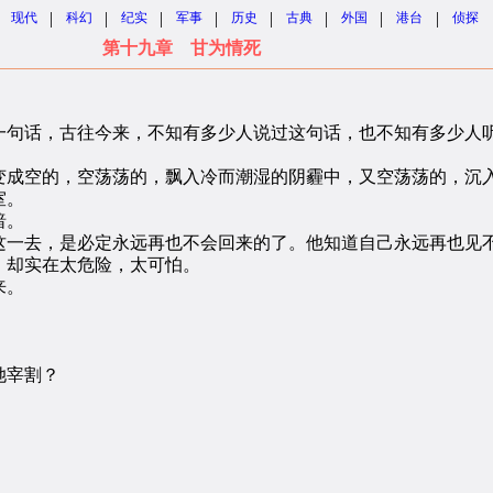
|
|
|
|
|
|
|
|
现代
科幻
纪实
军事
历史
古典
外国
港台
侦探
第十九章 甘为情死
句话，古往今来，不知有多少人说过这句话，也不知有多少人听
成空的，空荡荡的，飘入冷而潮湿的阴霾中，又空荡荡的，沉
室。
暗。
一去，是必定永远再也不会回来的了。他知道自己永远再也见
却实在太危险，太可怕。
来。
。
她宰割？