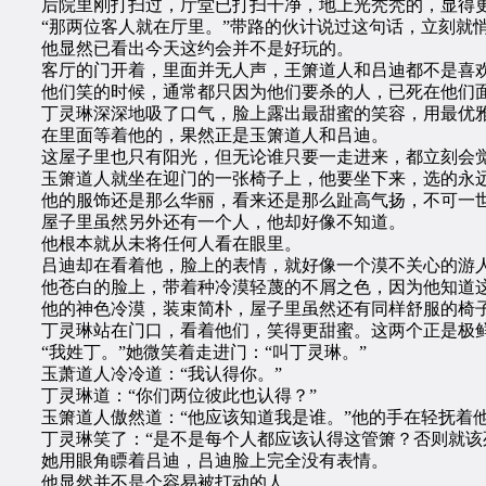
后院里刚打扫过，厅堂已打扫干净，地上光秃秃的，显得
“那两位客人就在厅里。”带路的伙计说过这句话，立刻就
他显然已看出今天这约会并不是好玩的。
客厅的门开着，里面并无人声，王箫道人和吕迪都不是喜欢
他们笑的时候，通常都只因为他们要杀的人，已死在他们
丁灵琳深深地吸了口气，脸上露出最甜蜜的笑容，用最优雅
在里面等着他的，果然正是玉箫道人和吕迪。
这屋子里也只有阳光，但无论谁只要一走进来，都立刻会觉
玉箫道人就坐在迎门的一张椅子上，他要坐下来，选的永远
他的服饰还是那么华丽，看来还是那么趾高气扬，不可一
屋子里虽然另外还有一个人，他却好像不知道。
他根本就从未将任何人看在眼里。
吕迪却在看着他，脸上的表情，就好像一个漠不关心的游人
他苍白的脸上，带着种冷漠轻蔑的不屑之色，因为他知道这
他的神色冷漠，装束简朴，屋子里虽然还有同样舒服的椅子
丁灵琳站在门口，看着他们，笑得更甜蜜。这两个正是极鲜
“我姓丁。”她微笑着走进门：“叫丁灵琳。”
玉萧道人冷冷道：“我认得你。”
丁灵琳道：“你们两位彼此也认得？”
玉箫道人傲然道：“他应该知道我是谁。”他的手在轻抚着他
丁灵琳笑了：“是不是每个人都应该认得这管箫？否则就该
她用眼角瞟着吕迪，吕迪脸上完全没有表情。
他显然并不是个容易被打动的人。