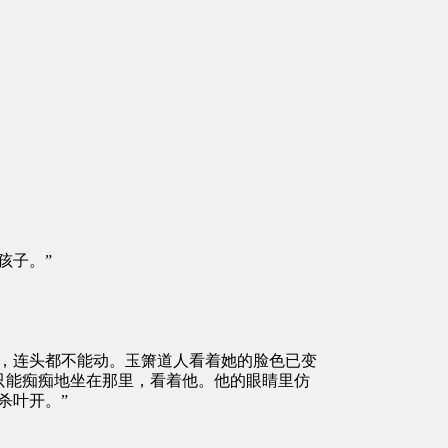
孩子。”
，连头都不能动。玉箫道人看着她的脸色已变
只能痴痴地坐在那里，看着他。他的眼睛里仿
杀叶开。”