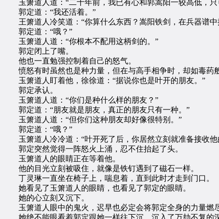
玉箫道人道：“二十年前，我已有心和郭嵩阳一较高低，只
郭定道：“我还活着。”
王箫道人冷笑道：“你算什么东西？嵩阳铁剑，在兵器谱中排
郭定道：“哦？”
玉箫道人道：“你根本不配用这柄剑的。”
郭定闭上了嘴。
他也一直勉强控制着自己的怒气。
愤怒有时虽然也是种力量，但在与高手相争时，却如毒药般
玉箫道人盯着他，徐徐道：“据说你也是叶开的朋友。”
郭定承认。
玉箫道人道：“你们是种什么样的朋友？”
郭定道：“朋友就是朋友，真正的朋友只有一种。”
玉箫道人道：“但你们这种朋友却好像很特别。”
郭定道：“哦？”
玉箫道人冷冷道：“叶开死了后，你居然立刻就准备接收他的
郭定突然觉得一阵怒火上涌，忍不住抬起了头。
玉箫道人的眼睛正在等着他。
他的目光立刻被吸住，就像是铁钉遇到了磁石一样。
丁灵琳一直坐在椅子上，喘息着，直到此时才走到门口。
她看见了玉箫道人的眼睛，也看见了郭定的眼睛。
她的心立刻又沉下。
玉箫道人眼中的鬼火，迟早也必定会将郭定全身的力量燃
她绝不能眼看着郭定跟她一样往下沉，沉入了万劫不复的