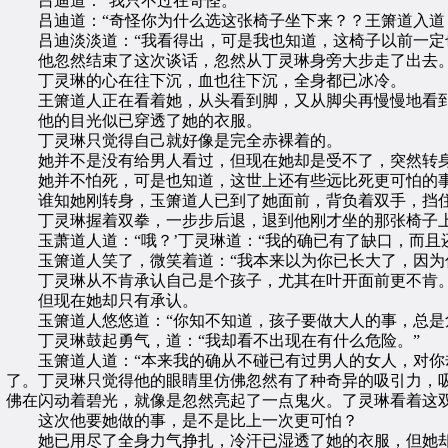
吕迪道：“我只不过在奇怪。”
吕迪道：“奇怪你为什么选这张椅子坐下来？？王箫道入道：
吕迪淡淡道：“我看得出，可是我也知道，这椅子以前一定
他忽然结束了这次谈话，忽然从丁灵琳身旁大步走了出去
丁灵琳的心在往下沉，血也往下沉，全身都已冰冷。
王箫道人正在看着她，从头看到脚，又从脚尖再慢慢地看
他的目光似已穿透了她的衣服。
丁灵琳只觉得自己就好像是完全赤裸着的。
她并不是没有给男人看过，但现在她却是受不了，突然转身
她并不怕死，可是也知道，这世上还有些远比死更可怕的
谁知她刚转身，玉箫道人已到了她面前，背负着双手，挡住
丁灵琳握着双拳，一步步后退，退到他刚才坐的那张椅子上坐
玉萧道人道：“哦？’丁灵琳道：“我的确已有了缺口，而且
玉箫道人笑了，微笑着道：“我本来以为你已长大了，因为你
丁灵琳从不肯承认自己是个孩子，尤其在叶开面前更不肯
但现在她却只有承认。
玉箫道人悠悠道：“你知不知道，孩子要做大人的事，总是
丁灵琳鼓起勇气，道：“我却看不出现在有什么危险。”
玉箫道人道：“本来我的确从不碰已有过男人的女人，对你却
了。丁灵琳只觉得他的眼睛里仿佛忽然有了种奇异的吸引力，
佛在闪动着碧光，就像是忽然亮起了一点鬼火。了灵琳看着这双
这次他要她做的事，是不是比上一次更可怕？
她已用尽了全身力气挣扎，冷汗已湿透了她的衣服，但她