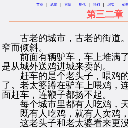
|
|
|
|
|
|
首页
武侠
言情
现代
科幻
纪实
军
第三二章
古老的城市，古老的街道。
窄而倾斜。
前面有辆驴车，车上堆满了
是从城外送鸡进城来卖的。
赶车的是个老头子，喂鸡的
了。老太婆蹲在驴车上喂鸡，
面赶车，连鞭子都扬不起。
每个城市里都有人吃鸡，天
既有人吃鸡，就有人卖鸡，
这老头子和老太婆看来更没