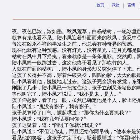
|
|
|
首页
武侠
言情
夜。夜色已浓，浓如墨。秋风荒草，白杨枯树，一轮冰盘般
就算有鬼也看不见。陆小凤迎着扑面而来的秋风，竟忍中住
每次在凶杀不祥的事发生之前，他总会有种奇异的预感。
现在他就有这种预感。没有灯光，没有星光，连月光都是阴
枯树在风中月下摇曳，看来就傣是一条条鬼影。突然间，黑
陆小凤箭一般蹿过去，这次他终于看见了那吹竹的人。
人就在前面的枯树厂，陆小凤的身形却又突然停了下来。他
这孩子长得并不高，穿着件破夹袄，圆圆的脸，大大的眼睛，
陆小凤看着他，慢慢地走过去。这孩子完全没有发觉，东张
刚跑了几步，陆小凤已一把拉住他，孩子立刻又杀猪般的
等他叫完了，陆小凤才说话，“我不是鬼，是人。”
孩子仰起脸，看了他一眼，虽然已确定他是个人，脸上还是充
陆小凤道：“鬼没有影子，我有影子。”
孩子总算松了口气，撅起嘴道：“那你为什么要抓我？”
陆小凤道：“我有几句话要问你？”
孩子迟疑着，道：“问过了你就让我走？”
陆小凤道：“不但让你走，而且还给你两吊钱，“他本来是笑
看见他的笑容，这孩子才定下心，眨着眼睛道：“你耍问什