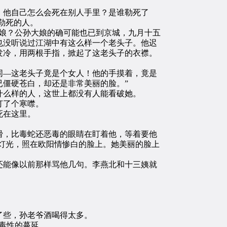
他自己怎么会死在别人手里？是谁勒死了
勒死的人。
娘？公孙大娘的确可能也已到京城，九月十五
也没听说过江湖中有这么样一个老头子。他迟
发冷，用两根手指，掀起了这老头子的衣襟。
—这老头子竟是个女人！他的手摸着，竟是
僵硬苍白，却还是非常美丽的脸。”
么样的人，这世上都没有人能看破她。
打了个寒噤。
死在这里。
，比毒蛇还恶毒的眼睛在盯着他，等着要他
灯光，照在欧阳情惨白的脸上。她美丽的脸上
能像以前那样骂他几句。李燕北和十三姨就
了些，孙老爷酒喝得太多。
毒性的蔓延。