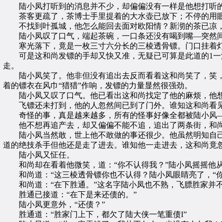
陆小凤打听到的消息并不少，却偏偏没有一样是他想打听的
茶客更疏了，茶博士手里提着的大水壶已放下；不停的用眼
不找到叶孤城，他怎么能回去面对欧阳情？新沏的茶已凉
陆小凤叹了口气，端起茶碗，一口条还没有喝到嘴—突然间，
寒光落下，竟是一枚三寸六分长的三棱透骨镖。门口挂着灯
可是这和尚发镖的手却又快又准，无疑已可算是此道的1一流
走。
陆小凤笑了。他非但没有追出去反而看着这和尚笑了，笑，现
着的镖衣在风巾“猎猎”作响，发镖的力量显然很强劲。
陆小凤又叹了口气。他已看出这和尚找定了他的麻烦，他想
飞镖还未打到，他的人忽然间已到了门外。谁知这和尚看见
奇怪的事，真是越来越多，所有的怪事好像全都被陆小风—
他不想再追产去，却又偏偏不能不追，追出了两条街，和尚突
陆小凤当然敢，世上他不敢做的事还很少。他虽然明知自己
道的绝技杀手但他还是走了进去。谁知他一走进去，这和尚竟
陆小凤又怔任。
和尚却在看着他微笑，道：“你不认得我？”陆小凤摇摇他
和尚道：“这三棱透骨镖你也不认得？陆小凤眼睛亮了，“你是
和尚道：“在下胜通。”这名字陆小凤也不熟，飞膘胜家并不
胜通已接道：“在下是来还债的。”
陆小凤更意外，“还债？”
胜通道：“胜家门上下，都欠了陆大侠一笔重债I”