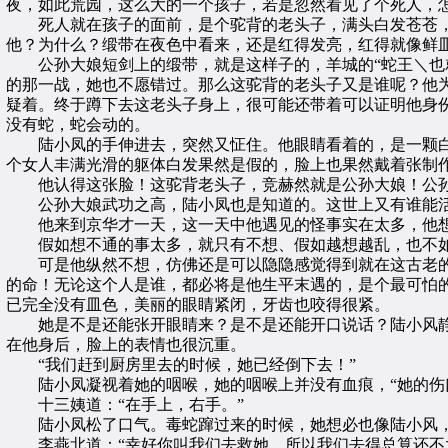
夜，如此荒园，这么大的一个孩子，若是忽然看见了个死人，
死人就在孩子的面前，是个驼背的老头子，满头白发苍苍，
他？为什么？缎带在夜色中看来，还是红得发亮，红得就像鲜
公孙大娘短剑上的缎带，就是这样子的，羊城的“蛇王＼也就
的那一战，她也不愿错过。那么这驼背的老头子又是谁呢？他
疑着。终于蹲下去这老头子身上，很可能还带着可以证明他身
没有蛇，蛇会动的。
陆小凤的手伸进去，突然又怔住。他眼睛看着的，是一颗白
个女人丰满光滑的躯体白发果然是假的，脸上也果然戴着张制
他认得这张脸！这驼背老头子，竞赫然就是公孙大娘！公孙
公孙大娘武功之高，陆小凤也是知道的。这世上又有谁能活
他来到京华才一天，这一天中他遇见的怪事实在太多，他想
假如想不通的事太多，就只有不想、假如越想越乱，也不如
可是他纵然不想，仿佛还是可以隐隐感觉得到就在这古老的
的命！无论这个人是谁，都必将是他生平末遇的，是个最可怕
已完全没有皿色，美丽的眼睛紧闭，牙齿也咬得很紧。
她是不是还能张开眼睛来？是不是还能开口说话？陆小风静
在他身后，脸上的表情也很沉重。
“我们赶到厨房里去的时候，她已经倒下去！”
陆小凤凝视着她的咽喉，她的咽喉上并没有血痕，“她的伤
十三姨道：“在手上，右手。”
陆小凤松了口气。毒蛇蹿过来的时候，她想必也像陆小风，
李燕北道：“幸好你叫我们去救她，所以我们去得总算还不