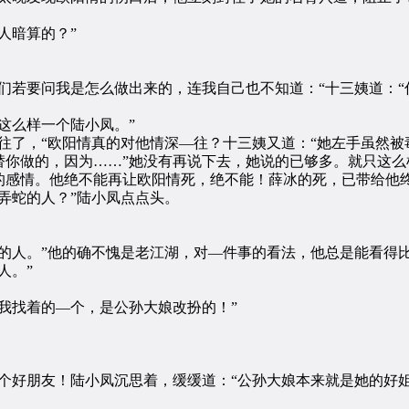
人暗算的？”
若要问我是怎么做出来的，连我自己也不知道：“十三姨道：“
这么样一个陆小凤。”
了，“欧阳情真的对他情深—往？十三姨又道：“她左手虽然被
替你做的，因为……”她没有再说下去，她说的已够多。就只这么
感情。他绝不能再让欧阳情死，绝不能！薛冰的死，已带给他
蛇的人？”陆小凤点点头。
人。”他的确不愧是老江湖，对—件事的看法，他总是能看得
人。”
找着的—个，是公孙大娘改扮的！”
好朋友！陆小凤沉思着，缓缓道：“公孙大娘本来就是她的好姐