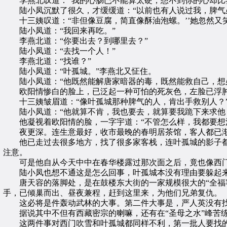
李燕北叹道：“我的心肠已不能算太硬，想不到你的心却比
陆小凤沉默了很久，才缓缓道：“以前也有人说过我，脾气虽
十三姨叹道：“非但像豆腐，简直像酥油泡螺。’’她忽然又笑
陆小凤道：“我回来再吃。”
李燕北道：“你要出去？到哪里去？”
陆小凤道：“去找一个人！”
李燕北道：“找谁？”
陆小凤道：“叶孤城。”李燕北又怔住。
陆小凤道：“他既然能解唐家暗器的毒，既然能救自己，想
欧阳情惨白的脸上，已泛起一种可怕的死灰色，左脸已浮肿
十三姨皱眉道：“像叶孤城那种脾气的人，肯出手救别人？
陆小凤道：“他就算不肯，我也要去，就算要我跪下来求他
他凝视着欧阳情的脸，一字宇道：“不管怎么样，我都要想
夜更深。连生意最好，收市最晚的春明居茶馆，客人都已渐
他已走过去很多地方，找了很多家客栈，连叶孤城的影子都
注意。
可是他自从今天中中在春华楼露过那次面之后，竟也像西门
陆小凤也想不通这是怎么回事，叶孤城本没有理由要躲起来
唐天容的落脚处，是在鼓楼东大街的一家规模很大的“全福客
手，已倾巢而出、昼夜兼程，赶到这里来，为他们兄弟复仇。
这必将是件轰动武林的大事。第二件大事是，严人英没有找
据说其中不但有西藏密宗的喇嘛，还有在“圣母之水”峰苦练
这两件事对西门吹雪和叶孤城都同样不利，第一批人要找的