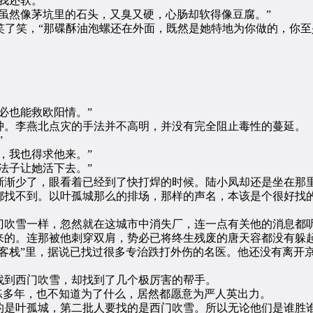
我还软。”
然像茅坑里的石头，又臭又硬，心肠却软得像豆腐。”
了笑，“那碟酥油泡螺还在外面，既然是她特地为你做的，你至
必也能救欧阳情。”
。李燕北点灾的手法并不高明，并没有完全阻止毒性的蔓延。
”
，我也得求他来。”
法子让她活下去。”
渐少了，眼看着已经到了快打焊的时候。陆小凤却还是坐在那里
找不到。以叶孤城那么的排场，那样的声名，本该是个很好找的
吹雪一样，忽然就在这城市中消失厂，连一点有关他的消息都
的。连那被他刺穿双肩，势必已将终生残废的唐天容都没有躲
栈”里，据说已找过很多专治跌打外伤的名医。他还没有离开
到西门吹雪，却找到了几个极厉害的帮手。
多年，也不知道为了什么，居然都愿意为严人英出力。
是叶孤城，第二批人要找的是西门吹雪。所以无论他们是谁胜谁