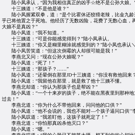
陆小凤承认，“因为我相信真正的凶手☆绝不是公孙大娘。
十三姨道：“不是他是谁？”
陆小凤握紧双拳，道：“是个比霍休还狡猾老辣，比金九龄还
乎已将他置之于死地。他经历了无数凶险，花费了无数心血，
大娘不是真凶？”
陆小凤道：“我不知道。”
十三姨道：“可是你能感觉得到？”陆小凤承认。
十三姨道：“你又是糊里糊涂就感觉到的？”陆小凤也承认＼
陆小凤苦笑道：“但这次倒霉的人却很可能是我！”
李燕北又问：“现在公孙大娘呢？”
陆小凤道：“死了！”
十三姨道：“那孩子？……”
陆小凤道：“还晕倒在那里JD十三姨道：“你没有救他回来？
陆小凤道：“我留他在那里，就是救了他十三姨不懂。
李燕北却道：“你认为那孩子也是帮凶？”
陆小凤道：“一个十来岁的孩子，绝不能在黑夜里到那种地方
过去！”
李燕北道：“你为什么不带他回来，问问他的口供？”
陆小凤道：“他不会说的，我也不能对—个孩子逼问口供’’李
陆小凤叹道：“我若盯他，这孩子就死定了！”
李燕北道：“你怕那真凶杀他灭口？”
陆小凤道：“嗯。”