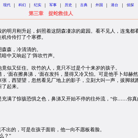
|
|
|
|
|
|
|
|
现代
科幻
纪实
军事
历史
古典
外国
港台
侦探
第三章 捉蛇救佳人
的明月刚升起，斜照着这阴森凄凉的庭园。看不见人，连鬼都
机伶伶打了个寒襟。
森森，冷清清的。
暗中又响起了‘阵吹竹声。
竟似又怔住。吹竹的人，竟只不过是个十来岁的孩子。
‘面在擦鼻涕，‘面在发抖，显得又冷又怕。可是他手卜却赫然
张，西望望，忽然看见厂地上的影子，立刻大叫一声，拔脚就
叫了起来。
满了惊骇恐惧之色，鼻涕又开始不停的往外流，“你……你真
不出的，可是在孩子面前，他一向不愿板着脸。
么？”