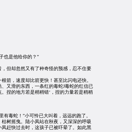
子也是他给你的？”
，但却忽然又有了种奇怪的预感，忍不住要
根箭，速度却比箭更快！甚至比闪电还快。
、又滑的东西，一条红的毒蛇J毒蛇的红信已
。捏的地方若是稍稍错‘，捏的力量若是稍稍
里有毒蛇！”小可怜已大叫着，远远的跑了。
枯树摇曳。陆小凤站在秋夜，又深深的呼吸
小凤赶快过去时，这孩子已被吓晕了。如此黑