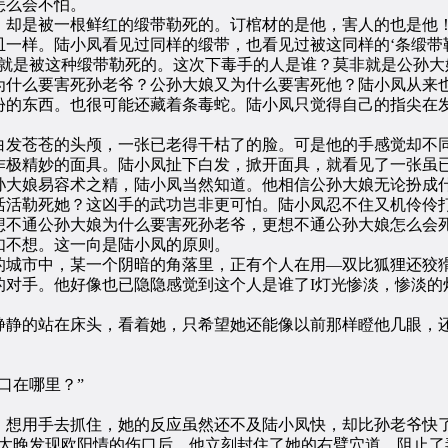
怎么会不怕。
却是被一根鲜红的缎带勒死的。订棺材的是他，害人的也是他！
皿一样。陆小凤看见过同样的缎带，也看见过被这同样的‘条缎带
是被这种缎带勒死的。这次下毒手的人是谁？莫非就是公孙大
为什么要害死孙老爷？公孙大娘又为什么要害死他？陆小凤从来
份的东西。也很可能还藏着条毒蛇。陆小凤只觉得自己的指尖在
发苍苍的头颅，一张已老得干枯了的脸。可是他的手感觉却不同
作极精妙的面具。陆小凤扯下白发，掀开面具，就看见了一张虽已
大娘易容术之精，陆小凤当然知道。他相信公孙大娘无论扮成什
活勒死她？这凶手的武功岂非更可怕。陆小凤忍不住又机伶伶
不通公孙大娘为什么要害死孙老爷，更想不通公孙大娘怎么会
不想。这一向是陆小凤的原则。
城市中，某一个阴暗的角落里，正有个人在用—双比狐狸还狡猾
的对手。他好像也已隐隐感觉到这个人是谁了I灯光惨淡，惨淡的
静的站在床头，看着她，只希望她还能像以前那样瞪他几眼，还
口在哪里？”
想用手去抓住，她的反应虽然还不及陆小凤快，却比孙老爷快
太晚发现欧阳情的伤口后，他立刻封住了她的右臂穴道，阻止了