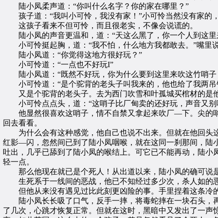
陆小凤柔声道：“你叫什么名字？你的家在哪里？”
孩子道：“我叫小可怜，我没有家！”小可怜当然没有家的，
这孩子看来不但可怜，而且很老实，不像会说谎的。
陆小凤的声音更温和，道：“天这么黑了，你一个人到这里
小可怜挺起胸，道：“我不怕，什么地方我都敢去。”嘴里说
陆小凤道：“你觉得这地方很好玩？”
小可怜道：“一点也不好玩I”
陆小凤道：“既然不好玩，你为什么要到这里来吹这竹哨子
小可怜道：“是个驼背的老头子叫我来的，他也给了我两吊
又是个驼背的老头子。去为西门吹雪和叶孤城买棺材的是他，
小可怜点点头，道：“这哨子比厂甸卖的还好玩，声音又别
他显然很喜欢这哨子，情不自禁又拿起来吹厂—下。尖的哨
回去看看。
为什么会有这种感觉，他自己也说不出来。但就在他回头这
红影—闪，忽然间已到了陆小凤咽喉，就在这同一刹那间，陆
吐出，几乎已舔到了陆小凤的喉结上。可它已不能再动，陆小
轻一点。
那么他现在就已是个死人！从出道以来，陆小凤的确可说是
生死系于一线间的恶战，他已不知经过多少次，杀人如的恶
但他从来没有遇见过比此刻更凶险的事。手里捏着这条冷的毒
陆小凤长长吸了口气，反手一摔，将毒蛇摔在一块石头，再
了几次，心跳才恢复正常。但就在这时，黑暗中又发出了一声