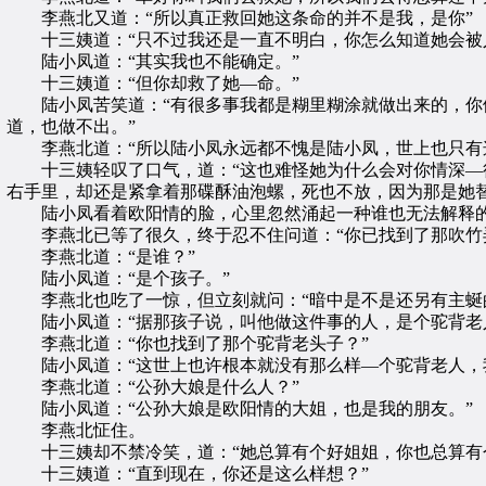
李燕北又道：“所以真正救回她这条命的并不是我，是你”
十三姨道：“只不过我还是一直不明白，你怎么知道她会被
陆小凤道：“其实我也不能确定。”
十三姨道：“但你却救了她—命。”
陆小凤苦笑道：“有很多事我都是糊里糊涂就做出来的，你们
道，也做不出。”
李燕北道：“所以陆小凤永远都不愧是陆小凤，世上也只有
十三姨轻叹了口气，道：“这也难怪她为什么会对你情深—往
右手里，却还是紧拿着那碟酥油泡螺，死也不放，因为那是她
陆小凤看着欧阳情的脸，心里忽然涌起一种谁也无法解释的
李燕北已等了很久，终于忍不住问道：“你已找到了那吹竹弄
李燕北道：“是谁？”
陆小凤道：“是个孩子。”
李燕北也吃了一惊，但立刻就问：“暗中是不是还另有主蜒的
陆小凤道：“据那孩子说，叫他做这件事的人，是个驼背老
李燕北道：“你也找到了那个驼背老头子？”
陆小凤道：“这世上也许根本就没有那么样—个驼背老人，我
李燕北道：“公孙大娘是什么人？”
陆小凤道：“公孙大娘是欧阳情的大姐，也是我的朋友。”
李燕北怔住。
十三姨却不禁冷笑，道：“她总算有个好姐姐，你也总算有个
十三姨道：“直到现在，你还是这么样想？”