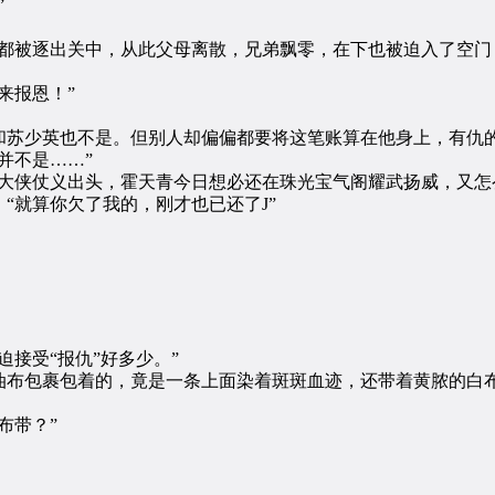
”
被逐出关中，从此父母离散，兄弟飘零，在下也被迫入了空门
来报恩！”
苏少英也不是。但别人却偏偏都要将这笔账算在他身上，有仇的
并不是……”
侠仗义出头，霍天青今日想必还在珠光宝气阁耀武扬威，又怎么
就算你欠了我的，刚才也已还了J”
。
接受“报仇”好多少。”
布包裹包着的，竟是一条上面染着斑斑血迹，还带着黄脓的白布
布带？”