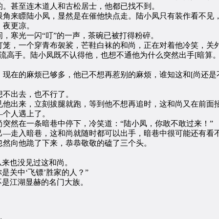
。甚至连木道人和古松居士，他都已找不到。
角来瞟陆小凤，显然是在催他快点走。陆小凤只有装作看不见，
，夜更凉。
寒光一闪“叮”的一声，茶碗已被打得粉碎。
笼，一个穿青布袈裟，芒鞋白袜的和尚，正在对着他冷笑，关外
高手。陆小凤既不认得他，也想不通他为什么突然出手[暗算。
在的麻烦已够多，他已不想再惹别的麻烦，谁知这和[尚还是
不出去，也不行了。
他出来，立刻拔腿就跑，等到他不想再追时，这和尚又在前面
个人遇上了。
然在一条暗巷中停下，冷笑道：“陆小凤，你敢不敢过来！”
—走入暗巷，这和尚就随时都可以出手，暗巷中很可能还有看不
忽然向他跪了下来，恭恭敬敬的磕了三个头。
从来也没见过这和尚。
关中‘飞镖’胜家的人？”
是江湖显赫的名门大族。