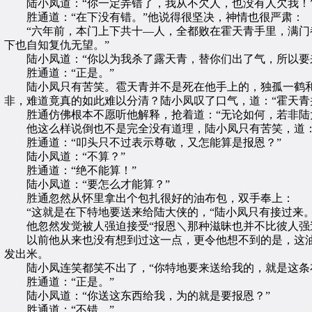
陆小凤道：“你一定弄错了，我从不欠人，也没有人欠我！
胜通道：“在下没有错。”他说得很坚决，神情也很严肃：
“六年前，本门上下共十—人，全都败在霍天青手里，满门都
下也自知复仇无望。”
陆小凤道：“你以为我杀了露天青，替你们出了气，所以要
胜通道：“正是。”
陆小凤只有苦笑。雹天青并不是死在他手上的，独孤一鹤和
非，难道竟真的如此难以分清？陆小凤叹了口气，道：“霍天青
胜通仿佛根本不愿听他解释，抢着道：“无论如何，若非陆大
他这么样说倒也不是完全没有道理，陆小凤只有苦笑，道：“
胜通道：“叩头只不过表示尊敬，又怎能算是报恩？”
陆小凤道：“不算？”
胜通道：“绝不能算！”
陆小凤道：“要怎么才能算？”
胜通忽然从怀里拿出个包扎很好的油布包，双手奉上：
“这就是在下特地要送来给陆大侠的，“陆小凤只有接过来
他忽然发觉被人强迫接受“报恩＼那种滋昧也并不比彼人强迫
以前他从来也没有想到过这一点，更令他想不到的是，这油
发出米。
陆小凤连笑都笑不出了，“你特地要来送给我的，就是这条
胜通道：“正是。”
陆小凤道：“你送这东西给我，为的就是要报恩？”
胜通道：“不错。”