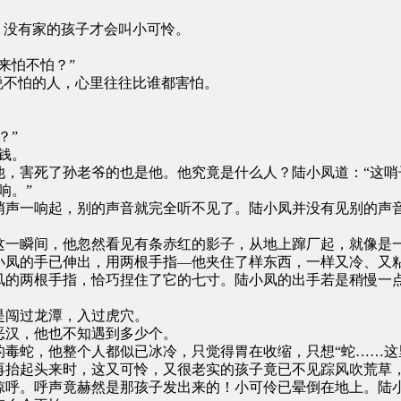
没有家的孩子才会叫小可怜。
来怕不怕？”
不怕的人，心里往往比谁都害怕。
？”
钱。
害死了孙老爷的也是他。他究竟是什么人？陆小凤道：“这哨
响。”
声一响起，别的声音就完全听不见了。陆小凤并没有见别的声音
一瞬间，他忽然看见有条赤红的影子，从地上蹿厂起，就像是一
小凤的手已伸出，用两根手指—他夹住了样东西，一样又冷、又粘
凤的两根手指，恰巧捏住了它的七寸。陆小凤的出手若是稍慢一点
闯过龙潭，入过虎穴。
汉，他也不知遇到多少个。
蛇，他整个人都似已冰冷，只觉得胃在收缩，只想“蛇……这
抬起头来时，这又可怜，又很老实的孩子竟已不见踪风吹荒草，
惊呼。呼声竟赫然是那孩子发出来的！小可伶已晕倒在地上。陆