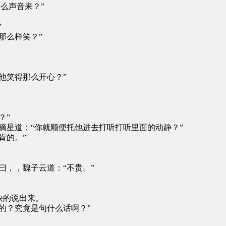
么声音来？”
”
那么样笑？”
他笑得那么开心？”
？”
星道：“你就顺便托他进去打听打听里面的动静？”
肯的。”
，，魏子云道：“不贵。”
快的说出来。
？究竟是句什么话啊？”
。