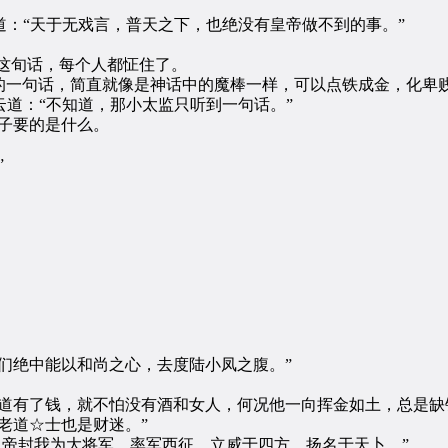
：“天于无戏言，普天之下，也绝没有皇帝做不到的事。”
这旬话，每个人都怔住了。
一句话，简直就像是神话中的魔棒一样，可以点铁成金，化卑贱
云道：“不知道，那小太监只听到一句话。”
子要的是什么。
”
绝中能以和尚之心，去度陆小凤之腹。”
有了钱，就不怕没有酒和女人，何况他一向挥金如土，总是缺
老道☆士也是财迷。”
帝封我为大将军，率军西征，立威于四方，扬名于天卜。”