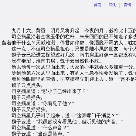
|
|
|
首页
武侠
言情
九月十六。黄昏，明月又将升起，今夜的月，必将比十五
司空摘星沿着金鳖玉带的栏杆，来来回回的已不知走了多少
留着他干什么？天威难测，伴君如伴虎，像洒脱不羁的人，耽
这一点，不但司空摘星担心，只要是陆小凤的朋友，每个人
魏子云已经进去探望过好几次，南书房里好像一直都没有
没有奉沼，淮南书房，魏子云当然也不敢。
所以他每一次从里面出来，大家的心事就会又多加重一分
等到他第六次从里面出来，有的人已急得快要发疯了，魏子
看见他眼睛里的表情，司空摘星立刻迎上去，道：“是不是
魏子云点点头。
司空摘星道：“那小子已经出来了？”
魏子云摇摇头。
司空摘星道：“你看见了他？”
魏子云又摇摇头。
司空摘星几乎叫了起来，道：“这算哪门子消息？”
魏子云道：“我虽然没有看见他，但听见他的声音。”
司空摘星道：“什么声音？”
魏子云道：“当然是笑声。”