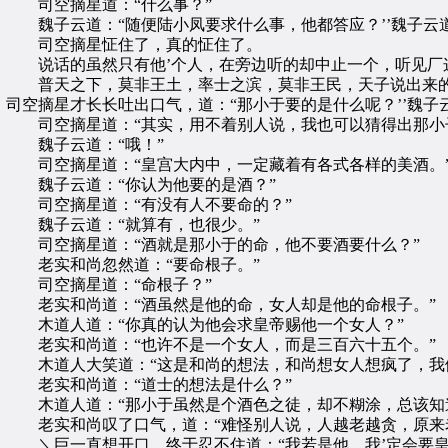
司空摘星道：“什么事？”
魏子云道：“随便陆小凤要求什么事，他都答应？’’魏子云道
司空摘星怔住了，真的怔住了。
说话的虽然只有他’个人，在旁边听的却中止一个，听见厂
普天之下，莫非王土，率士之滨，莫非王民，天子说出来的
司空摘星才长长吐出口气，道：“那小于要的是什么呢？’’魏子
司空摘星道：“其实，用不着别人说，我也可以猜得出那小
魏子云道：“哦！”
司空摘星道：“皇宫大内中，一定藏着有各式各样的美酒。
魏子云道：“你认为他要的是酒？”
司空摘星道：“有没有人不要命的？”
魏子云道：“就算有，也很少。”
司空摘星道：“酒就是那小于的命，他不要酒要什么？”
老实和尚忽然道：“要命根子。”
司空摘星道：“命根子？”
老实和尚道：“酒虽然是他的命，女人却是他的命根子。”
木道人道：“你真的认为他会求皇帝赐他一个女人？”
老实和尚道：“也许不是一个女人，而是三百六十五个。”
木道人大笑道：“这是和尚的想法，和尚想女人想疯了，我们
老实和尚道：“道士的想法是什么？”
木道人道：“那小于虽然是个酒色之徒，却不糊涂，总该知道
老实和尚叹了口气，道：“难怪别人说，人越老越贪，原来
＼巨一直想开口，终于忍不住道：“我若是他，我’定会要皇