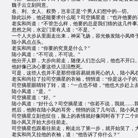
魏子云立刻同意。
名、利、女人、权势，岂非正是‘个男人幻想中的—切。
除此以外，他还能要求什么呢？司空摘星道：“也许他要的不
老实和尚道：“不管怎么样，他要的总是我们猜的这几件事
忽然之间，水定门里有人道：“不是。”
一个人大步从里面走出来，神采飞扬，容光焕发陆小凤终于出
陆小凤点点头。
老实和尚道：“你要的究竟是什么？”
陆小凤道：“不可说，不可说。”
他分开人群，大步向前走，随便人们怎么问，他也不开口
他好像已决心要这些人活活憋死。
可是，这些人也并不是那些很容易就肯死心的人，陆小风在
老实和尚拉了拉司空摘星的衣袖，悄悄道：“你是这小子的克
司空摘星眼睛转了转，道：“一点也不错，“他也大步赶上去
陆小凤道：“是。”
司空摘星道：“好。”
陆小凤道：“好什么？司空摘星道：“你若不说，我就……我
然后，他附在陆小凤的耳旁，悄悄的说了几句话。陆小风忽
司空摘星立刻也怔住，脸上的表情就好像同时吞下了二个鸡
陆小凤又开始大步往前走。
司空摘星也跟着往前走，刚走出了第一步，就开始笑了，大
老实和尚又拉他的衣袖，道：“他告诉了你什么？”