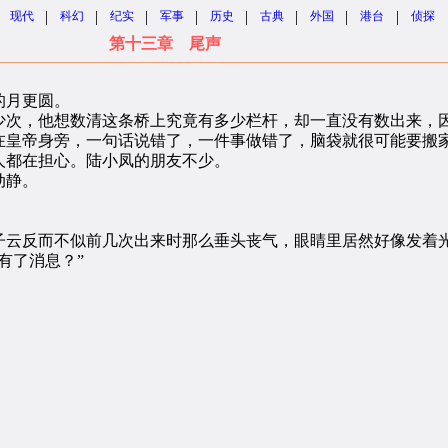
|
|
|
|
|
|
|
|
现代
科幻
纪实
军事
历史
古典
外国
港台
侦探
第十三章 尾声
的月更圆。
次，他想数清这条桥上究竟有多少栏杆，却一直没有数出来，因
在皇帝身旁，一句话说错了，一件事做错了，脑袋就很可能要搬
都在担心。陆小凤的朋友不少。
动静。
。
云反而不似前几次出来时那么垂头丧气，眼睛里居然好像发着
有了消息？”