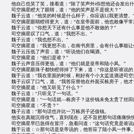
他自己也笑了笑，接着道：“除了笑声外i你想他还会发出什
司空摘星瞪大了眼睛，道：“他的笑声是不是很大？”
魏子云道：“他笑的时候是什么样子，你应该L[我更清楚。
司空摘星眼睛瞪得更大，道：“在皇帝面前，他也敢像平常
魏于云道：“你想天下还有什么事是他不敢做的？”
司空摘星叹了口气，道：“我想不出。”
魏子云道：“我也想不出。”
司空摘星道：“我更想不出，在南书房里，会有什么事能让
魏子云压低了声音，道：“听说他们在喝酒。”
司空摘星道：“他们是谁？”
魏子云声音压得更低，道：“他们就是皇帝和陆小凤。”
司空摘星眼珠子都快瞪得掉了下来，道：“你这是听谁说的
魏于云道：“我在里面的时候，刚好有个小太监送酒进司空摘
魏子云叹了口气，道、“我答应替他在外面买栋房子，他才
司空摘星道：“他又听见了什么？”
魏子云道：“只听见了一句话。”
司空摘星道：“一句话就—栋房子？这价钱未免太贵了丝田曰
司空摘星道：“不贵？”
魏子云道：“那句话也许比一万栋房子还值钱。
他实在真能沉得伎气，直到现在，还不旨把那句话痛痛快
司空摘星早巳急得在冒汗，急着问道：“这句话究竟是谁说的
魏于云道：☆那句话是皇帝说的，他答应了陆小凤一件事