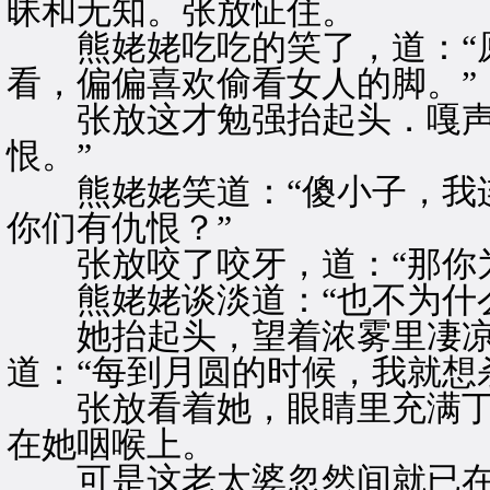
昧和无知。张放怔住。
熊姥姥吃吃的笑了，道：“原
看，偏偏喜欢偷看女人的脚。”
张放这才勉强抬起头．嘎声问
恨。”
熊姥姥笑道：“傻小子，我连
你们有仇恨？”
张放咬了咬牙，道：“那你为
熊姥姥谈淡道：“也不为什么
她抬起头，望着浓雾里凄凉
道：“每到月圆的时候，我就想
张放看着她，眼睛里充满丁
在她咽喉上。
可是这老太婆忽然间就已在