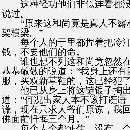
这种轻功他们非似连看都没
说过。
“原来这和尚竟是真人不露相
架横梁。”
每个人的于里都捏着把冷汗
钱，不要他们的命。
谁也想不列这和尚竟忽然在
恭恭敬敬的说道：“我身上还有
服，买双新草鞋的，这已经犯了
他已从身上将这链银子掏出
道：“何况出家人本不该打诳语
谎，现在只求人爷们原谅，我
佛面前忏悔三个月。”
每个人全都怔住，没有，个