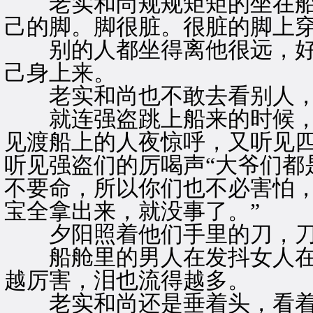
老实和尚规规矩矩的坐在船
己的脚。脚很脏。很脏的脚上
别的人都坐得离他很远，好
己身上来。
老实和尚也不敢去看别人，
就连强盗跳上船来的时候，
见渡船上的人夜惊呼，又听见
听见强盗们的厉喝声“大爷们都
不要命，所以你们也不必害怕
宝全拿出来，就没事了。”
夕阳照着他们手里的刀，刀
船舱里的男人在发抖女人在
越厉害，泪也流得越多。
老实和尚还是垂着头，看着