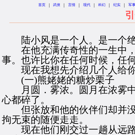
|
|
|
|
|
|
首页
武侠
言情
现代
科幻
纪实
军
引
陆小风是一个人。是一个绝
在他充满传奇性的一生中，
事。也许比你在任何时候，任
现在我想先介绍几个人给你
(一)熊姥姥的糖炒栗子
月圆．雾浓。圆月在浓雾中
心都碎了。
但张放和他的伙伴们却并没
拘无束的随便走走。
现在他们刚交过一趟从远路