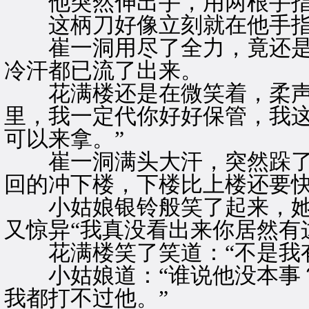
他突然伸出手，用两根手指
这柄刀好像立刻就在他手指
崔一洞用尽了全力，竟还是
冷汗都已流了出来。
花满楼还是在微笑着，柔声道
里，我一定代你好好保管，我
可以来拿。”
崔一洞满头大汗，突然跺了
回的冲下楼，下楼比上楼还要
小姑娘银铃般笑了起来，她
又惊异“我真没看出来你居然有
花满楼笑了笑道：“不是我有
小姑娘道：“谁说他没本事？
我都打不过他。”