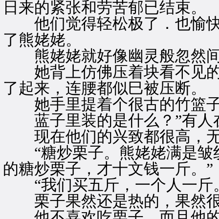
日来的紧张和劳苦郁已结束。
他们觉得轻松极了．也愉快
了熊姥姥。
熊姥姥就好像幽灵般忽然间
她背上仿佛压着块看不见的
了起来，连腰都似巳被压断。
她手里提着个很古的竹篮子
蓝子里装的是什么？”有人
现在他们的兴致都很高，无
“糖炒栗子。熊姥姥满是皱纹
的糖炒栗子，才十文钱一斤。”
“我们买五斤，一个人一斤。
栗子果然还是热的，果然很
他不喜欢吃栗子，而且他的