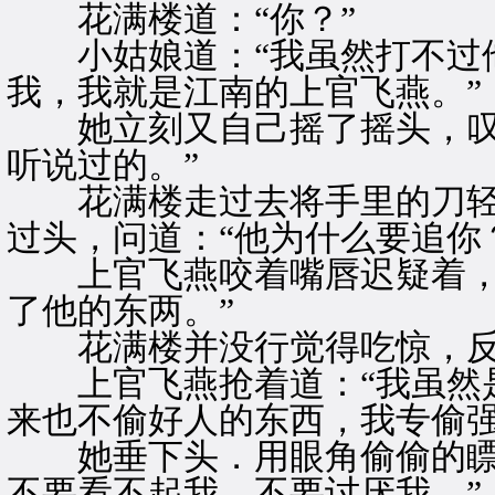
花满楼道：“你？”
小姑娘道：“我虽然打不过他
我，我就是江南的上官飞燕。”
她立刻又自己摇了摇头，叹着
听说过的。”
花满楼走过去将手里的刀轻
过头，问道：“他为什么要追你
上官飞燕咬着嘴唇迟疑着，终
了他的东两。”
花满楼并没行觉得吃惊，反
上官飞燕抢着道：“我虽然是
来也不偷好人的东西，我专偷强
她垂下头．用眼角偷偷的瞟着
不要看不起我．不要讨厌我。”