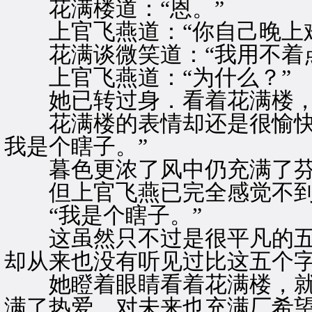
花满楼道：“恩。”
上官飞燕道：“你自己晚上难
花满谈微笑道：“我用不着点
上官飞燕道：“为什么？”
她已转过身．看着花满楼，
花满楼的表情却还是很愉快，
我是个瞎子。”
暮色更浓了风中仍充满了芬
但上官飞燕已完全感觉不到
“我是个瞎子。”
这虽然只不过是很平凡的五
却从来也没有听见过比这五个
她瞪着眼睛看着花满楼，就
满了热爱、对未来也充满厂希