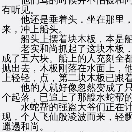
他们骂的时候并不怕被和尚
有听见。
他还是垂着头．坐在那里，
来，冲上船头。
船头上摆着块木板，本是船
老实和尚抓起了这块木板，
成了五六块。船上的人充刻全
抛出去，木板刚落在水面上，
上轻轻，点，第二块木板已跟
他的人就好像忽然变成了只
个起落，已追上了那艘水蛇帮
水蛇帮的强盗大爷们正在计
现，个人飞仙般凌波而来，轻
邋遢和尚。