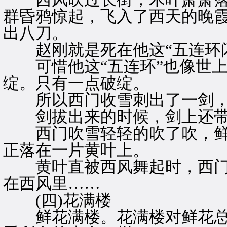
群昏鸦惊起，飞入了西天的晚
出八刀。
赵刚就是死在他这“五连环闪
可惜他这“五连环”也像世上
绽。只有一点破绽。
所以西门收雪刺出了一剑，
剑拔出来的时候，剑上还带
西门吹雪轻轻的吹了吹，鲜
正落在一片黄叶上。
黄叶直被西风舞起时，西门
在西风里……
(四)花满楼
鲜花满楼。花满楼对鲜花总