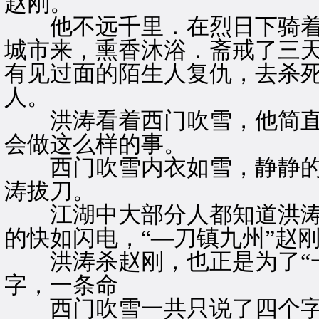
赵刚。
他不远千里．在烈日下骑着
城市来，熏香沐浴．斋戒了三
有见过面的陌生人复仇，去杀
人。
洪涛看着西门吹雪，他简直
会做这么样的事。
西门吹雪内衣如雪，静静的
涛拔刀。
江湖中大部分人都知道洪涛叫
的快如闪电，“—刀镇九州”赵
洪涛杀赵刚，也正是为了“一
字，一条命
西门吹雪一共只说了四个