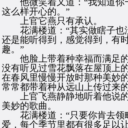
他微笑着又道：“我知道你一
这么样开心的。”
上官它燕只有承认。
花满楼道：“其实做瞎子也没
还是能听得到，感觉得到，有
趣。”
他脸上带着种幸福而满足的光
没有听见过雪花飘落在屋顶上
在春风里慢慢开放时那种美妙
常常都带着种从远山上传过来的
上官飞燕静静地听着他说的
美妙的歌曲。
花满楼道：“只要你肯去领略
爱，每个季节里都有很多足以