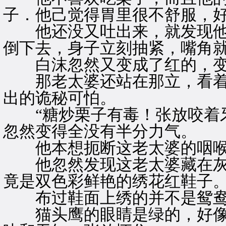
子．他己觉得胃里很不舒服，
他还没又吐出来，就发现他
倒下去，身子立刻抽紧，嘴角
白沫忽然又变成了红的，变
那老太婆还站在那立，看着
出的诡秘可怕。
“糖炒栗子有毒！张放咬着牙
忽然变得全没有半分力气。
他本想扼断这老太婆的咽喉
他忽然发现这老太婆藏在灰
竟是双色彩鲜艳的绣花红鞋子
布过鞋面上绣的并不是鸳鸯
猫头鹰的眼睛是绿的，好像