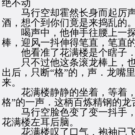
绝不动
马行空却霍然长身而起厉声道
酒，想个到你们竟是来捣乱的。
喝声中，他伸手往腰上一探
棒，迎风一抖伸得笔直，笔直
他看准了花满楼是个瞎子．
只不过他这条滚龙棒上，也
出后，只断“格”的，声．龙嘴
来。
花满楼静静的坐着，等着，
格”的一声．这柄百炼精钢的龙
马行空脸色变了变一抖手，
花满楼左耳后脑。
花满楼叹了口气，袍袖已飞