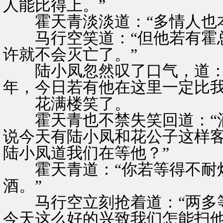
人能比得上。”
霍天青淡淡道：“多情人也本
马行空笑道：“但他若有霍总
许就不会灭亡了。”
陆小凤忽然叹了口气，道：“
年，今日若有他在这里一定比我
花满楼笑了。
霍天青也不禁失笑回道：“酒
说今天有陆小凤和花公子这样客
陆小凤道我们在等他？”
霍天青道：“你若等得不耐烦
酒。”
马行空立刻抢着道：“两多等
今天这么好的兴致我们怎能扫他