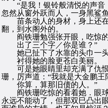
“是我！银铃般清悦的声音，
忽然从窗外跃而人，一身黑鲨
苗条动人的身材，身上还在
翻，到水阁外的。
阎铁珊勉强张开眼，吃惊的
出了三个字／你是谁？”
她已扯下了水靠的头巾一头
衬得她的脸更苍白美丽。
可是她眼睛里却充满了仇恨
珊，厉声道：“我就是大金鹏王
你算，算那旧债的人。”
阎铁珊吃惊的看着她．眼球
永远不能动了，但那双巳凸出