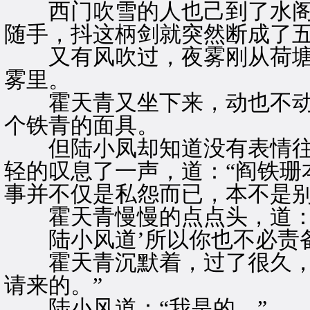
西门吹雪的人也己到了水阁
随手，抖这柄剑就突然断成了
又有风吹过，夜雾刚从荷塘
雾里。
霍天青又坐下来，动也不动
个铁青的面具。
但陆小凤却知道没有表情往
轻的叹息了一声，道：“阎铁珊
事并不仅是私怨而已，本不是别
霍天青慢慢的点点头，道：“
陆小风道’所以你也不必责备
霍天青沉默着，过了很久，忽
请来的。”
陆小风道：“我是的。”