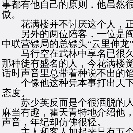
事都有他自己的原则，他虽然
傲。
花满楼并不讨厌这个人，正
另外的两位陪客，一位是阎
中联营镖局的总镖头“云里伸龙
马行空在武林中享名已很久
那种徒有盛名的人，今花满楼
话时声音里总带着种说不出的
个像他这种凭本事打出天下
态度。
苏少英反而是个很洒脱的人
麻当有趣，霍天青特地介绍他
声音，年纪却仿佛很轻。
主人和客人加起来只有五个