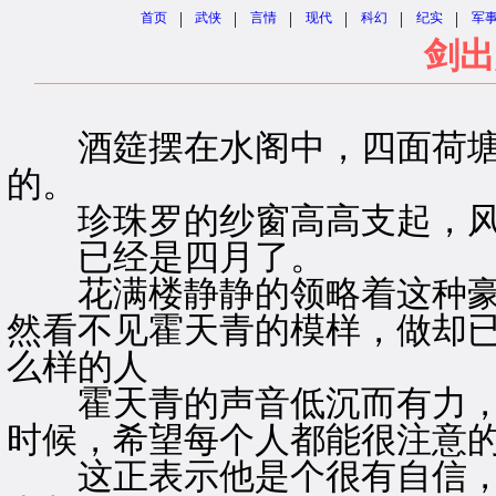
|
|
|
|
|
|
首页
武侠
言情
现代
科幻
纪实
军
剑出
酒筵摆在水阁中，四面荷塘
的。
珍珠罗的纱窗高高支起，风
已经是四月了。
花满楼静静的领略着这种豪
然看不见霍天青的模样，做却
么样的人
霍天青的声音低沉而有力，
时候，希望每个人都能很注意
这正表示他是个很有自信，