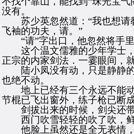
不找个靠山，能找到“珠光宝气
没有。
苏少英忽然道：“我也想请教
飞袖的功夫，请。”
“请”字出口，他忽然将手里
这个温文儒雅的少年学士，
正宗的内家剑法．一霎眼间，
陆小凤没有动，只是静静的
也绝不动。
地上已经有三个永远不能动
节棍已飞出窗外，练子枪已断
剑拔出来的时候，剑尖还带
西门吹雪轻轻的吹了吹，鲜
他脸上虽然还是全无表情，