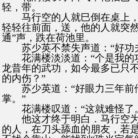
轻，带。
马行空的人就巳倒在桌上，
轻轻往前面，送，他的人就突然
通”声，跌在荷池里。
苏少英不禁失声道：“好功
花满楼淡淡道：“个是我的功
龙昔年的武功，如今最多已只
的内伤？”
苏少英道：“好眼力三年前他
掌。”
花满楼叹道：“这就难怪了。
他这才终于明白．马行空为
的人，在刀头舔血的朋友，若