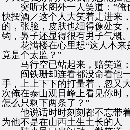
突听水阁外一人笑道：“俺也
快摆酒／这个人大笑着走进来
的，张脸，皮肤也细得像处女
钩，鼻子还显得很有男子气概
花满楼在心里想“这人本来是
竟是个太监？”
马行空已站起来，赔笑道：
阎铁珊却连看都没命看他一
手，上上下下的打量着，忽又大
次俺在泰山观日峰上看见你时
怎么只剩下两条了？”
他说话时时刻刻都不忘带着
为他不是在山西土生土长的人