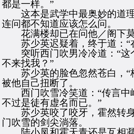
都是一样。”
这本是武学中最奥妙的道理
连问都不知道应该怎么问。
花满楼却已在问他／阁下莫
苏少英迟疑着，终于道：“在
突听西门吹男冷冷道：“这个
不来找我？”
苏少英的脸色忽然苍白，“格
被他自己扭断了。
西门吹雪冷笑道：“传言中峨
不过是徒有虚名而已。”
苏少英咬了咬牙，霍然转身
门吹雪的剑尖淌落。
陆小凤和霍天青还是互相凝