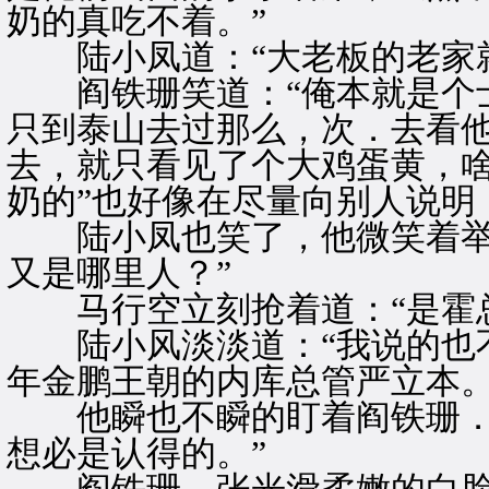
奶的真吃不着。”
陆小凤道：“大老板的老家就
阎铁珊笑道：“俺本就是个士
只到泰山去过那么，次．去看
去，就只看见了个大鸡蛋黄，啥
奶的”也好像在尽量向别人说明
陆小凤也笑了，他微笑着举杯
又是哪里人？”
马行空立刻抢着道：“是霍总
陆小风淡淡道：“我说的也不
年金鹏王朝的内库总管严立本。
他瞬也不瞬的盯着阎铁珊．一
想必是认得的。”