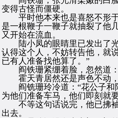
阎铁珊，张光滑柔嫩的白脸
变得古怪而僵硬。
平时他本来也是喜怒不形于
是一根鞭子一鞭子就抽裂了他
又开始在流血。
陆小凤的眼睛里已发出了光，
认得这个人，不妨转告他，就
已有人准备找他算了。”
阎铁珊紧绷着脸，忽然道：“
霍天青居然还是声色不动，道
阎铣珊玲冷道：“花公子和陆
为他们准备车马，他们即刻就要
不等这句话说完，他已拂袖
出去。