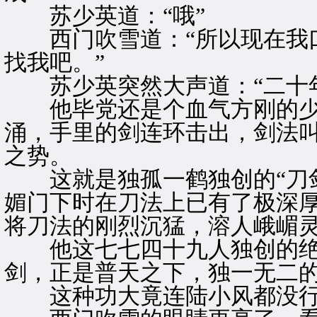
苏少英道：“哦”
西门吹雪道：“所以现在我口
找我吧。”
苏少英突然大声道：“二十
他毕党还是个血气方刚的少
涌，手里的剑连环击出，剑法
之势。
这就是独孤一鹤独创的“刀剑
媚门下时在刀法上已有了极深
将刀法的刚烈沉猛，溶人峨嵋
他这七七四十九人独创的绝
剑，正是普天之下，独一无二
这种功大竟连陆小风都没行