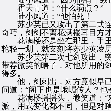
霍天青道：“什么弱点？”
陆小凤道：“他怕死！
苏少英已又攻出了第二式连
奇巧，剑剑不离花满楼耳目方
花满楼还是坐在那里，手里
轮轻一划，就支刻将苏少英凌
苏少英第二次七剑攻出．突
带荐微笑的瞎子，对他所用的
得多。
他，剑刺出，对方竟似早已
问道：“阁下也是峨嵋传人？也
花满楼摇摇头．微笑道：“对
派，用式变化都不同，但是对