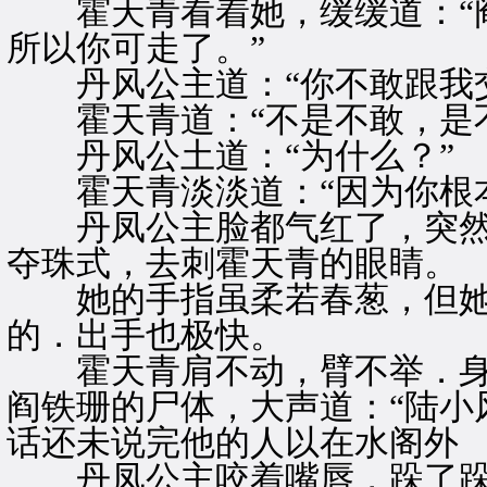
霍天青看着她，缓缓道：“阎
所以你可走了。”
丹风公主道：“你不敢跟我交
霍天青道：“不是不敢，是不
丹风公土道：“为什么？”
霍天青淡淡道：“因为你根本
丹凤公主脸都气红了，突然
夺珠式，去刺霍天青的眼睛。
她的手指虽柔若春葱，但她
的．出手也极快。
霍天青肩不动，臂不举．身
阎铁珊的尸体，大声道：“陆小
话还未说完他的人以在水阁外
丹凤公主咬着嘴唇，跺了跺