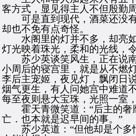
客方式，显见得主人不但殷勤
可是直到现代，酒菜还没有
却也不免有点奇怪。
水阁里的灯并不多，却亮如
灯光映着珠光，柔和的光线，
苏少英谈笑风生，正在说南
小周后的寝宫里，就是从不燃
李后主宠姬，夜见灯，飘闭日说
烟气更生，有人问她宫中难道不
每至夜则悬大宝珠，光照一室，
霍天青微笑道：“后主的奢靡
亡．也本就是迟早间的事。”
苏少英道：“但他却是个多情