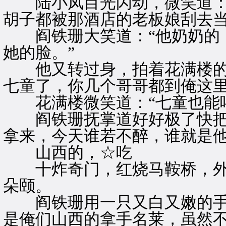
陆小凤目光闪动，微笑道：“
胡子都被那酒店的老板娘刮去当
阎铁珊大笑道：“他奶奶的，
她的脸。”
他又转过身，拍着花满楼的肩
七童了，你几个哥哥都到俺这
花满楼微笑道：“七童也能喝
阎铁珊抚掌道好好极了快把
拿来，今天谁若不醉，谁就是他
山西的，☆吃
十炸奇门，红烧马鞍桥，外
朵颐。
阎铁珊用一只又白又嫩的手，
是俺们山西的拿手名莱，虽然