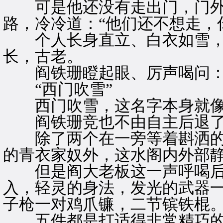
可是他还没有走出门，门外
路，冷冷道：“他们还不想走，
个人长身直立、白衣如雪，
长，古老。
阎铁珊瞪起眼、厉声喝问：“
“西门吹雪”
西门吹雪，这名字本身就像
阎铁珊竞也不由自主后退了两
除了两个在一旁等着斟洒的
的青衣家奴外，这水阁内外部
但是阎大老板这一声呼喝后
入，轻灵的身法，发光的武器
子枪一对鸡爪镰，二节镔铁棍
五件都是打适得非常精巧的