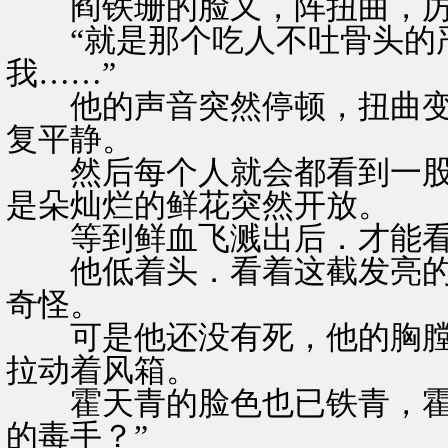
阎铁珊的脸又，阵扭曲，厉声
“就是那个吃人不吐骨头的严
我……”
他的声音突然停顿，扭曲变
复平静。
然后每个人就会都看到一股
是朵灿烂的鲜花突然开放。
等到鲜血飞溅出后．才能看
他低着头．看着这截发亮的
奇怪。
可是他还没有死，他的胸膛
拉动着风箱。
霍天青的脸色也已铁青，霍
的毒手？”