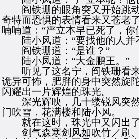
阎铁珊的眼角突又开始跳动
奇特而恐惧的表情看来又苍老
喃喃道：“严立本早已死了，你
陆小风道：“要找他的人并不
阎铁珊道：“是谁？”
陆小凤道：“大金鹏王。”
听见了这名宁，阎铁珊看来
诡异可怖，肥胖的身中突然旋
闪耀出一片辉煌的珠光。
深光辉映，几十缕锐风突然
门吹雪．花满楼和陆小风。
就在这时，珠光中又闪出了
剑气森寒剑风如吹竹／刷、刷