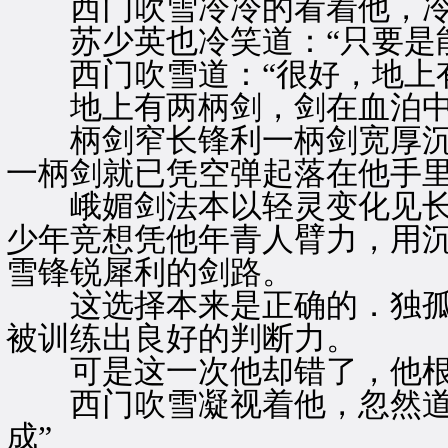
西门吹雪冷冷的看着他，冷冷
苏少英也冷笑道：“只要是能
西门吹雪道：“很好，地上有
地上有两柄剑，剑在血泊
柄剑窄长锋利一柄剑宽厚沉
一柄剑就已凭空弹起落在他手
峨媚剑法本以轻灵变化见长
少年竞想凭他年青人臂力，用
雪锋锐犀利的剑路。
这选择本来是正确的．独孤
被训练出良好的判断力。
可是这一次他却错了，他根
西门吹雪凝视着他，忽然道：
成”