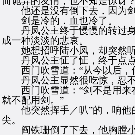
而诡异的友情，也不知是惊讶
他还是没有倒下去，因为剑
剑是冷的．血也冷了。
丹凤公主终于慢慢的转过身
成一种淡淡的悲哀。
她想招呼陆小凤，却突然听见
丹风公主怔了怔，终于点点
西门吹雪道：“从今以后，你
丹凤公主显然很吃惊，忍不住
西门吹雪道：“剑不是用来在
就不配用剑。”
他突然挥手／叭”的，响他的
尖。
阎铁珊倒了下去，他胸膛小