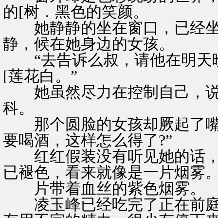
的[树．黑色的笑颜。
她静静的坐在窗口，已经坐
静，候在她身边的女孩。
“去告诉么叔，请他在明天晚
[莲花白。”
她虽然尽力在控制自己，说
科。
那个圆脸的女孩却厥起了嘴；
要喝酒，这样怎么得了?”
红红假装没有听见她的话，
已褪色，看来就像是一片烟雾
片带着血丝的紫色烟雾。
凌玉峰已经吃完了正在前庭