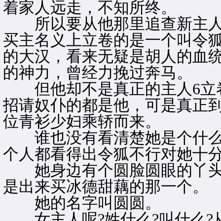
着家人远走，不知所终。
所以要从他那里追查新主人
买主名义上立卷的是一个叫令
的大汉，看来无疑是胡人的血
的神力，曾经力挽过奔马。
但他却不是真正的主人6立卷
招请奴仆的都是他，可是真正
位青衫少妇乘轿而来。
谁也没有看清楚她是个什么样
个人都看得出令狐不行对她十
她身边有个圆脸圆眼的丫头
是出来买冰德甜藕的那一个。
她的名字叫圆圆。
女主人呢?姓什么?叫什么?