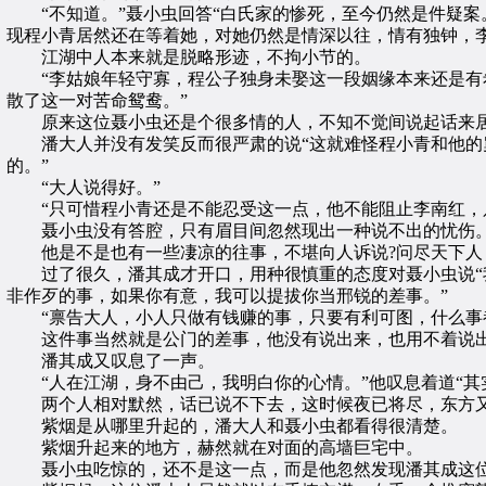
“不知道。”聂小虫回答“白氏家的惨死，至今仍然是件疑案
现程小青居然还在等着她，对她仍然是情深以往，情有独钟，
江湖中人本来就是脱略形迹，不拘小节的。
“李姑娘年轻守寡，程公子独身未娶这一段姻缘本来还是有希
散了这一对苦命鸳鸯。”
原来这位聂小虫还是个很多情的人，不知不觉间说起话来居
潘大人并没有发笑反而很严肃的说“这就难怪程小青和他的舅
的。”
“大人说得好。”
“只可惜程小青还是不能忍受这一点，他不能阻止李南红，只
聂小虫没有答腔，只有眉目间忽然现出一种说不出的忧伤
他是不是也有一些凄凉的往事，不堪向人诉说?问尽天下人
过了很久，潘其成才开口，用种很慎重的态度对聂小虫说“我
非作歹的事，如果你有意，我可以提拔你当邢锐的差事。”
“禀告大人，小人只做有钱赚的事，只要有利可图，什么事都
这件事当然就是公门的差事，他没有说出来，也用不着说
潘其成又叹息了一声。
“人在江湖，身不由己，我明白你的心情。”他叹息着道“其
两个人相对默然，话已说不下去，这时候夜已将尽，东方又
紫烟是从哪里升起的，潘大人和聂小虫都看得很清楚。
紫烟升起来的地方，赫然就在对面的高墙巨宅中。
聂小虫吃惊的，还不是这一点，而是他忽然发现潘其成这位