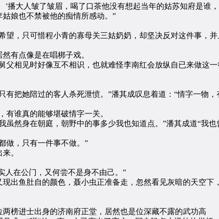
。’播大人皱了皱眉，喝了口茶他没有想起当年的姑苏知府是谁，
李姑娘也不禁被他的痴情所感动。”
望，只可惜程小青的寡母关三姑奶奶，却坚决反对这件事，并
然有点像是在唱梆子戏。
父相见时好像互不相识，也就难怪李南红会放纵自已来做这一
有把她陪过的客人杀死泄愤。”潘其成叹息着道：“情字一物，
。
，有谁真的能够堪破情字一关。
虽然身在朝庭，朝野中的事多少我也知道点。”潘其成道“我也
做，只有一件事不做。”
出来。
实人在公门，又何尝不是身不由己。”
现出鱼肚自的颜色，聂小虫正准备走，忽然看见灰暗的天空下
两榜进士出身的济南府正堂，居然也是位深藏不露的武功高