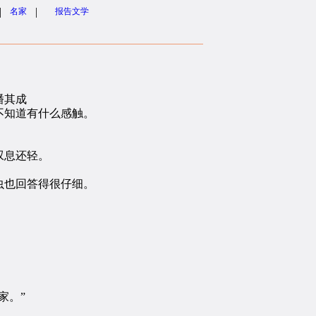
|
|
名家
报告文学
潘其成
不知道有什么感触。
叹息还轻。
虫也回答得很仔细。
家。”