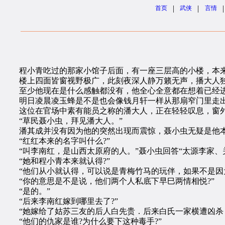
|
|
|
首页
武侠
言情
程小青吃过的那家小馆子后面，有一座三层高的小楼，本来
楼上四面皆窗视野极广，此刻夜深人静万籁无声，播大人独
至少他现在是什么感触都没有，他全心全意都在想着已经进
明日凌晨凌玉蜂是不是也会像钱月轩一样从那扇窄门里走出
这位在官场中素有能员之称的潘大人，正在轻轻叹息，窗外
“草民聂小虫，拜见潘大人。”
潘其成并没有因为他的突然出现而震惊，聂小虫无疑是他本
“红红本来的名字叫什么?”
“叫李南红，是山西太原府的人。”聂小虫回答“太源李家、
“她和程小青本来就认得?”
“他们从小就认得，可以说是青梅竹马的玩伴，如果不是因
“你的意思是不是说，他们两个人私底下早巳两情相悦?”
“是的。”
“后来李南红嫁到哪里去了?”
“她嫁给了姑苏三友的后人白先贵．后来白氏一家横遭凶杀，
“他们的仇家是谁?为什么要下这种毒手?”