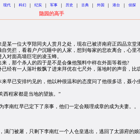
|
|
|
|
|
|
|
|
现代
科幻
纪实
军事
历史
古典
外国
港台
侦探
隐园的高手
是某一位大亨陪同夫人赏月之处，现在已被济南府正四品京堂
自凭拦，看着户户沉睡中的人家，想到每家的悲欢离合，心里
入对面高墙巨宅的凌玉蜂。
来，那个杀人的四于是不是会像他预料中样在外面等着他?
已经有一人落叶般飘了进来拜优在七尺外，落地时的声音，比
来早已安排约见的，他以种很温和的态度问了他很多话，聂小
关西程家都是当地的望族。”
为李南红早已定下了亲事，他们一定会顺理成章的成为夫妻。。
满门被屠，只剩下李南红一个人仓皇逃出，逃回了太源府的娘