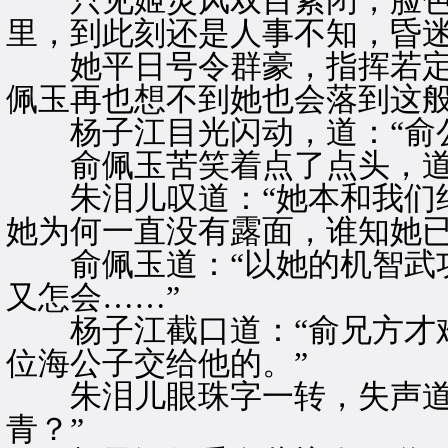
只见姬灵风双目紧闭，脸色
里，到此刻还是人事不知，昏
她平日号令群豪，指挥若定
佩玉再也想不到她也会落到这
杨子江目光闪动，道：“俞公
俞佩玉苦笑着点了点头，道：
朱泪儿叹道：“她本和我们约
她为何一直没有露面，谁知她已
俞佩玉道：“以她的机智武功
又怎会……”
杨子江截口道：“俞兄方才难
位海公子交给他的。”
朱泪儿眼珠字一转，失声道：
青？”