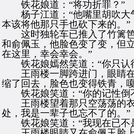
铁花娘道：“将功折罪？”
杨子江道：“他嘴里胡吹大气
本该将他那只手也砍下来的。”
这时独轮车已推入了竹篱笆
和俞佩玉，他脸色变了变，但立
在这里，幸会幸会。”
铁花娘嫣然笑道：“你只认得
王雨楼一脚跨进门，眼睛在
缩了回去，脸色也变得铁青，嗄
铁花娘笑道：“你的记性倒不
王雨楼望着那只空荡荡的衣袖
处，我是一辈子也忘不了的。”
铁花娘笑道：“我现在已不是
王雨楼眼睛又在俞佩玉脸上一