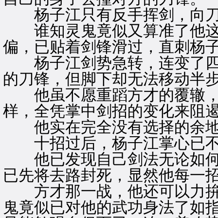
杨子江只有反手挥剑，向刀
谁知灵鬼竟似又算准了他这
偏，已贴着剑锋滑过，直刺杨
杨子江剑势急转，连变了四
的刀锋，但脚下却无法移动半
他虽不愿重蹈方才的覆辙，
样，全凭掌中剑招的变化来阻
他实在完全没有选择的余
十招过后，杨子江掌心已不
他已发现自己剑法无论如何
已先将去路封死，显然他每一
方才那一战，他还可以力拚
鬼竟似已对他的武功身法了如