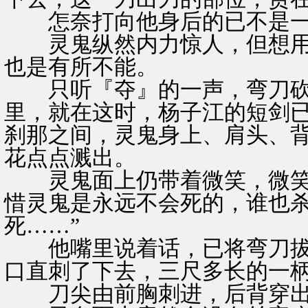
怎奈打向他身后的已不是一
灵鬼纵然内力惊人，但想用
也是有所不能。
只听『夺』的一声，弯刀砍
里，就在这时，杨子江的短剑
刹那之间，灵鬼身上、肩头、
花点点溅出。
灵鬼面上仍带着微笑，微笑着
惜灵鬼是永远不会死的，谁也
死……”
他嘴里说着话，已将弯刀拔
口直刺了下去，三尺多长的一
刀尖由前胸刺进，后背穿