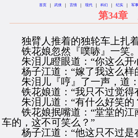
|
|
|
|
|
|
首页
武侠
言情
现代
科幻
纪实
军
第34章
独臂人推着的独轮车上扎着
铁花娘忽然『噗哧』一笑
朱泪儿瞪眼道：“你这么开心
杨子江道：“嫁了我这么样的
朱泪儿『哼』了一声，道：“
铁花娘道：“我只不过觉得有
朱泪儿道：“有什么好笑的？
铁花娘抿嘴道：“堂堂的江南
车的，这不可笑么？”
杨子江道：“他这只不过是在