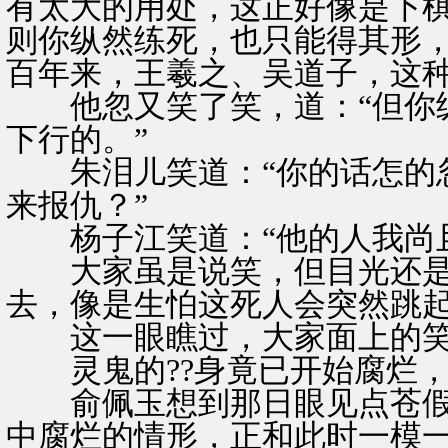
有太大的用处，这正好像是下棋
则你纵然练死，也只能得其形
百年来，王羲之、吴道子，这种
他忽又笑了笑，道：“但你纵
下行的。”
朱泪儿笑道：“你的话怎的忽
来报仇？”
杨子江笑道：“他的人我尚且
大家虽是说笑，但目光还是
去，像是生怕这死人会突然跳
这一眼瞧过，大家面上的笑
灵鬼的??身竟已开始腐烂，
俞佩玉想到那日眼见点苍假冒
中腐烂的情形，正和此时一模