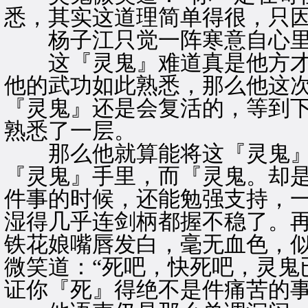
悉，其实这道理简单得很，只因
杨子江只觉一阵寒意自心里
这『灵鬼』难道真是他方才
他的武功如此熟悉，那么他这
『灵鬼』还是会复活的，等到
熟悉了一层。
那么他就算能将这『灵鬼』
『灵鬼』手里，而『灵鬼。却
件事的时候，还能勉强支持，
湿得几乎连剑柄都握不稳了。
铁花娘嘴唇发白，毫无血色，
微笑道：“死吧，快死吧，灵鬼
证你『死』得绝不是件痛苦的事