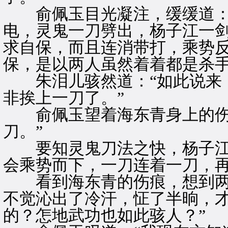
俞佩玉目光凝注，缓缓道：“
电，灵鬼一刀劈出，杨子江一
求自保，而且连消带打，乘势
保，是以两人虽然着着都是杀手
朱泪儿骇然道：“如此说来，
非挨上一刀了。”
俞佩玉望着海东青身上的伤痕
刀。”
要知灵鬼刀法之快，杨子江
会乘势而下，一刀连着一刀，
看到海东青的伤痕，想到两
不觉沁出了冷汗，怔了半晌，才
的？怎地武功也如此骇人？”