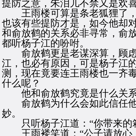
提防之意，朱泪儿不禁又是欢
王雨楼可算是条老狐狸了，
也该有些提防才是，如今他却
和俞放鹤的关系必非寻常，俞
都听杨子江的吩咐。
俞放鹤更是老谋深算，顾虑
江，也必有原因，可是杨子江
测，现在竟要连王雨楼也一齐
什么呢？
他和俞放鹤究竟是什么关
俞放鹤为什么会如此信任他
妙。
只听杨子江道：“你带来的箱
王雨褛笑道：“公子请放心，