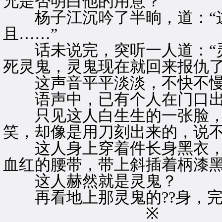
兄是否明白他的用意？”
杨子江沉吟了半晌，道：“
且……”
话未说完，突听一人道：“灵
死灵鬼，灵鬼现在就回来报仇了
这声音平平淡淡，不快不慢
语声中，已有个人在门口出
只见这人白生生的一张脸，
笑，却像是用刀刻出来的，说
这人身上穿着件长身黑衣，
血红的腰带，带上斜插着柄漆
这人赫然就是灵鬼？
再看地上那灵鬼的??身，完
※ 