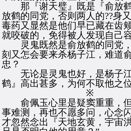
那『谢天璧』既是『俞放鹤
放鹤的同党，否则两人的??身
毒药又显然是他们早已藏在齿
就咬破的，免得被人发现自己
灵鬼既然是俞放鹤的同党，
刻又怎会要来杀杨子江，难道
忠？
无论是灵鬼也好，是杨子江
鹤』高出甚多，为何不取他之
※ 
俞佩玉心里是疑窦重重，但
事难测，再也不愿多问，心念闪
才忽然念出『天地玄黄，宇宙