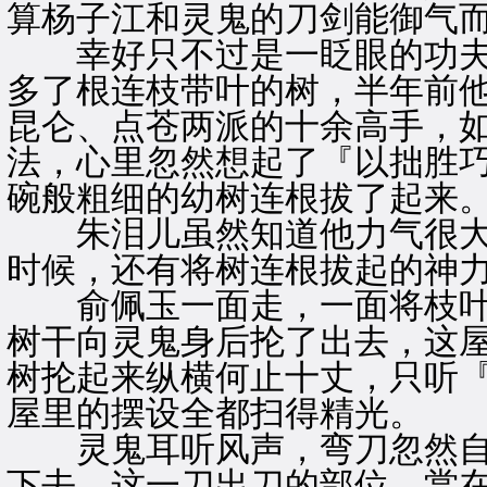
算杨子江和灵鬼的刀剑能御气
幸好只不过是一眨眼的功夫
多了根连枝带叶的树，半年前
昆仑、点苍两派的十余高手，
法，心里忽然想起了『以拙胜
碗般粗细的幼树连根拔了起来
朱泪儿虽然知道他力气很大
时候，还有将树连根拔起的神
俞佩玉一面走，一面将枝叶
树干向灵鬼身后抡了出去，这
树抡起来纵横何止十丈，只听
屋里的摆设全都扫得精光。
灵鬼耳听风声，弯刀忽然自
下去，这一刀出刀的部位，赏