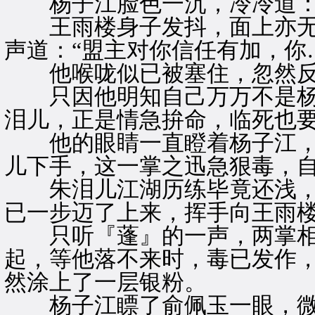
杨子江脸色一沉，冷冷道：“
王雨楼身子发抖，面上亦无人
声道：“盟主对你信任有加，你
他喉咙似已被塞住，忽然反
只因他明知自己万万不是杨
泪儿，正是情急拚命，临死也
他的眼睛一直瞪着杨子江，
儿下手，这一掌之迅急狠毒，
朱泪儿江湖历练毕竟还浅，
已一步迈了上来，挥手向王雨
只听『蓬』的一声，两掌相
起，等他落不来时，毒已发作
然涂上了一层银粉。
杨子江瞟了俞佩玉一眼，微笑