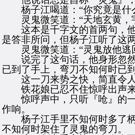
杨子江喝道：“你究竟是什么
灵鬼微笑道：“天地玄黄，宇
这本是千字文的首两句，他
是答非所问，但杨子江听了这
灵鬼微笑道：“灵鬼放他逃回
说完了这句话，他身形忽然
已到了手上，弯刀不知何时已
这一刀来势之快，简直令人
铁花娘已忍不住惊呼出声
惊呼声中，只听『呛』的一
作响。
杨子江手里不知何时多了柄
不知何时架住了灵鬼的弯刀。