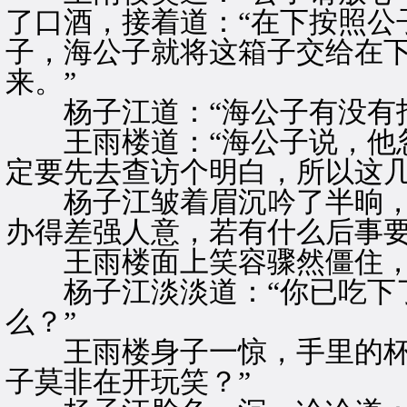
了口酒，接着道：“在下按照公
子，海公子就将这箱子交给在
来。”
杨子江道：“海公子有没有托
王雨楼道：“海公子说，他忽
定要先去查访个明白，所以这几
杨子江皱着眉沉吟了半晌，忽
办得差强人意，若有什么后事要
王雨楼面上笑容骤然僵住，嗄
杨子江淡淡道：“你已吃下了
么？”
王雨楼身子一惊，手里的杯筷
子莫非在开玩笑？”