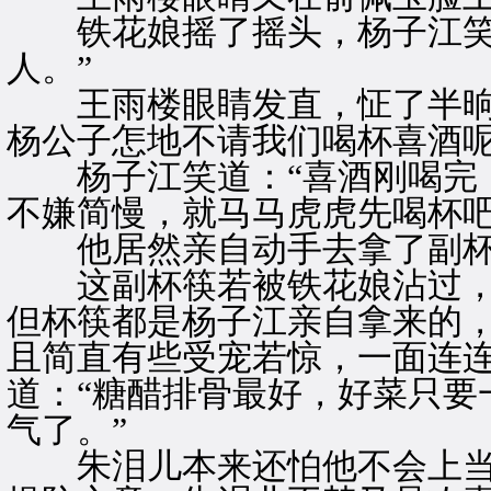
铁花娘摇了摇头，杨子江笑道
人。”
王雨楼眼睛发直，怔了半晌，
杨公子怎地不请我们喝杯喜酒呢
杨子江笑道：“喜酒刚喝完，
不嫌简慢，就马马虎虎先喝杯吧
他居然亲自动手去拿了副杯
这副杯筷若被铁花娘沾过，王
但杯筷都是杨子江亲自拿来的
且简直有些受宠若惊，一面连
道：“糖醋排骨最好，好菜只要
气了。”
朱泪儿本来还怕他不会上当