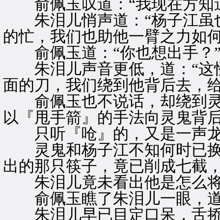
俞佩玉叹道：“我现在方知道
朱泪儿悄声道：“杨子江虽也
的忙，我们也助他一臂之力如何
俞佩玉道：“你也想出手？
朱泪儿声音更低，道：“这怪
面的刀，我们绕到他背后去，给
俞佩玉也不说话，却绕到灵
以『甩手箭』的手法向灵鬼背
只听『呛』的，又是一声龙
灵鬼和杨子江不知何时已换
出的那只筷子，竟已削成七截
朱泪儿竟未看出他是怎么将
俞佩玉瞧了朱泪儿一眼，道：
朱泪儿早已目定口呆，舌挢