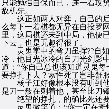
只能勉强自保而已，连一着攻
敌机先。
这正如两人对弈，自己的后
么每下一着棋都无异在自投罗
里，这局棋还未到中局，他便
下去，也是无趣得很了。
灵鬼掌中的弯刀虽挥??自如
冷，他目光冰冷的自刀光剑影
道：“你自己总也该知道灵鬼每
要挣扎下去？索性死了岂非舒服
杨子江好像根本没有听到他
是刀一般在刺着他，甚至比刀
绝望的挣扎，的确比死还要
灵鬼微笑道：“你一定在奇怪