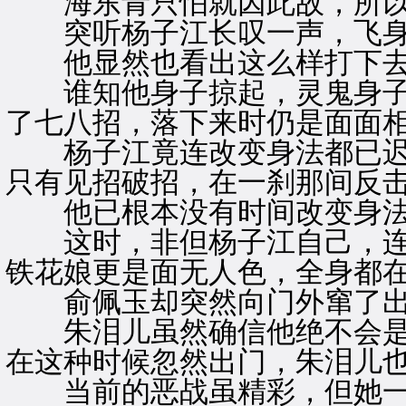
海东青只怕就因此故，所以
突听杨子江长叹一声，飞身
他显然也看出这么样打下去
谁知他身子掠起，灵鬼身子
了七八招，落下来时仍是面面
杨子江竟连改变身法都已迟
只有见招破招，在一刹那间反
他已根本没有时间改变身
这时，非但杨子江自己，连
铁花娘更是面无人色，全身都
俞佩玉却突然向门外窜了出
朱泪儿虽然确信他绝不会是
在这种时候忽然出门，朱泪儿
当前的恶战虽精彩，但她一