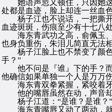
她语声忽又顿住，只因她这
处都是血迹，脸上却连一丝血
杨子江也不说话，一把撕开
血迹斑斑，伤痕至少有十七八
海东青武功之高，俞佩玉、
也身负重伤，朱泪儿简直无法
杨子江脸上也不禁变了颜色，
手？”
他不问是『谁』下的手？而
他确信如果单独一个人是万万
海东青双拳紧握，紧咬着牙齿
他的嘴唇虽然在动，声音却
杨子江道：“是谁？是谁？
海东青嘴唇又动了两动，就