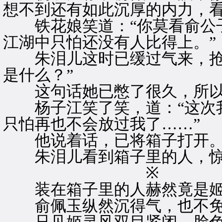
想不到还有如此沉厚的内力，看
铁花娘笑道：“你莫看俞公子
江湖中只怕还没有人比得上。”
朱泪儿这时已缓过气来，抢着
是什么？”
这句话她已憋了很久，所以
杨子江笑了笑，道：“这次我
只怕再也不会放过我了……”
他说着话，已将箱子打开
朱泪儿看到箱子里的人，惊
※ 
装在箱子里的人赫然竟是姬
俞佩玉纵然沉得气，也不免