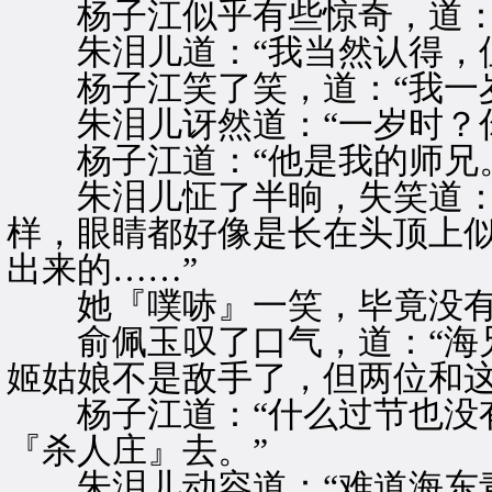
杨子江似乎有些惊奇，道：“
朱泪儿道：“我当然认得，但
杨子江笑了笑，道：“我一岁
朱泪儿讶然道：“一岁时？你
杨子江道：“他是我的师兄。
朱泪儿怔了半晌，失笑道：“
样，眼睛都好像是长在头顶上
出来的……”
她『噗哧』一笑，毕竟没有
俞佩玉叹了口气，道：“海兄
姬姑娘不是敌手了，但两位和这
杨子江道：“什么过节也没有
『杀人庄』去。”
朱泪儿动容道：“难道海东青