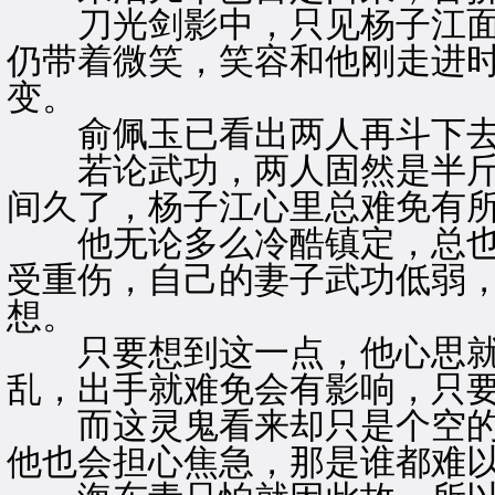
刀光剑影中，只见杨子江面
仍带着微笑，笑容和他刚走进
变。
俞佩玉已看出两人再斗下去
若论武功，两人固然是半斤
间久了，杨子江心里总难免有
他无论多么冷酷镇定，总也
受重伤，自己的妻子武功低弱
想。
只要想到这一点，他心思就
乱，出手就难免会有影响，只
而这灵鬼看来却只是个空的躯
他也会担心焦急，那是谁都难