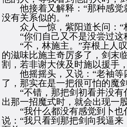
他接着又解释：“那种感觉就
没有关系似的。”
众人一惊，紫阳道长问：“林
“你们自己又不是没尝过这种
“不，林施主。”弃根上人叹
的滋味比施主奇厉多了，剑末
割，若非谢大侠及时施以援手，
他摇摇头，又说：“老袖等四
了，那实在是一把很可怕的魔剑
“不错，那把剑初看并没有什
出那一招魔式时，就会出现一股
“我什么都没有感觉到卜也什
说：“我只看到那把剑向我逼来