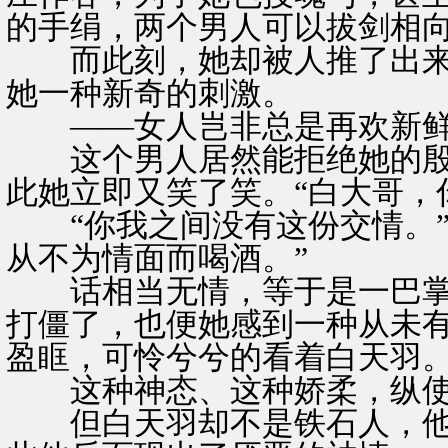
的手绢，两个男人可以拔剑相
而此刻，她却被人推了出来
她一种新奇的刺激。
——女人岂非总是再欢新鲜
这个男人居然能拒绝她的殷
此她立即又笑了笑。“白大哥，
“你我之间没有这份交情。”
从不为情面而喝酒。”
话相当无情，等于是一巴掌
打僵了，也便她感到一种从未
盈眶，可怜兮兮的看着白天羽
这种神态、这种娇柔，纵使
但白天羽却不是铁石人，他