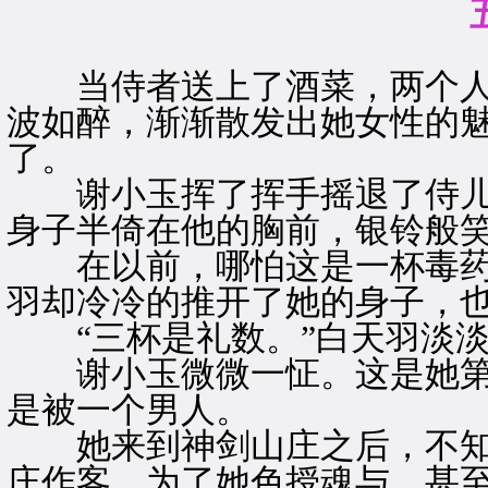
当侍者送上了酒菜，两个人
波如醉，渐渐散发出她女性的
了。
谢小玉挥了挥手摇退了侍儿
身子半倚在他的胸前，银铃般笑
在以前，哪怕这是一杯毒药
羽却冷冷的推开了她的身子，
“三杯是礼数。”白天羽淡淡
谢小玉微微一怔。这是她第
是被一个男人。
她来到神剑山庄之后，不知
庄作客，为了她色授魂与，甚