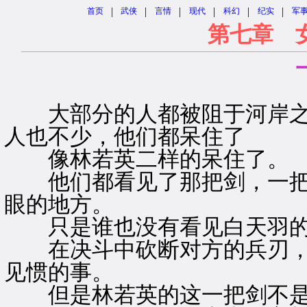
|
|
|
|
|
|
首页
武侠
言情
现代
科幻
纪实
军
第七章 
大部分的人都被阻于河岸之
人也不少，他们都呆住了
像林若英二样的呆住了。
他们都看见了那把剑，一把
眼的地方。
只是谁也没有看见白天羽的
在决斗中砍断对方的兵刃，
见惯的事。
但是林若英的这一把剑不是