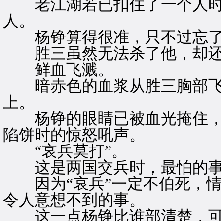
老江湖若已扣住了一个人时
人。
杨铮算得很准，只不过忘了
胜三虽然无法杀了他，却还
鲜血飞溅。
暗赤色的血浆从胜三胸部飞
上。
杨铮的眼睛已被血光掩住，
陷饼时的惊怒吼声。
“哀兵莫打”。
这是两国交兵时，最怕的
因为“哀兵”一定不伯死，情
令人意想不到的事。
这一点杨铮比谁部清楚，可