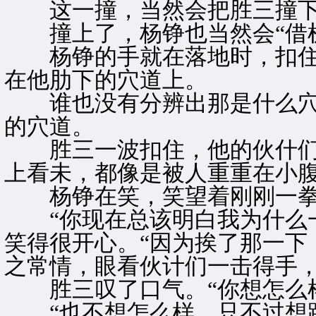
这一撞，当然会把胜三撞下
撞上了，杨铮也当然会“借机
杨铮的手就在落地时，扣住
在他肋下的穴道上。
谁也没有分辨出那是什么穴
的穴道。
胜三一波扣住，他的伙什们
上看未，都像是被人重重在小
杨铮在笑，笑望着刚刚一拳
“你现在总该明白我为什么一
笑得很开心。“因为挨了那一下
之常情，眼看伙计们一击得手
胜三叹了口气。“你想怎么样
“也不想怎么样，只不过想跟