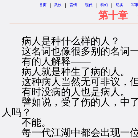
|
|
|
|
|
|
首页
武侠
言情
现代
科幻
纪实
军
第十章 
病人是种什么样的人？
这名词也像很多别的名词一
有的人解释——
病人就是种生了病的人。
这种病人当然无可非议，但
有时没病的人也是病人。
譬如说，受了伤的人，中了
人吗？
不能。
每一代江湖中都会出现一位