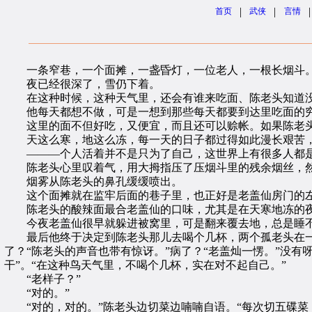
|
|
|
首页
武侠
言情
一条窄巷，一个面摊，一盏昏灯，一位老人，一根长烟斗
夜已经很深了，雪仍下着。
在这种时候，这种天气里，还会有谁来吃面、陈老头知道没
他每天都想不做，可是一想到那些每天都要到达里吃面的穷
这里的面不但好吃，又便宜，而且还可以赊帐。如果陈老头
天这么寒，地这么冻，每一天的日子都过得如此漫长艰苦，
———个人活着并不是只为了自己，这世界上有很多人都是
陈老头心里叹着气，用大拇指压了压烟斗里的残余烟丝，然
烟雾从陈老头的鼻孔缓缓喷出。
这个面摊就在监牢后面的巷子里，也正好是老盖仙房门的左
陈老头的酸辣面最合老盖仙的口味，尤其是在天寒地冻的夜
今夜老盖仙很早就躲进被窝里，可是翻来覆去地，总是睡不
最后他终于决定到陈老头那儿去喝个几杯，两个孤老头在一起
了？“陈老头的声音也带有惊讶。”病了？“老盖灿一愣。”没有
干”。“在这种鸟天气里，不喝个几杯，实在对不起自己。”
“老样子？”
“对的。”
“对的，对的。”陈老头边切菜边喃喃自语。“每次切五碟菜