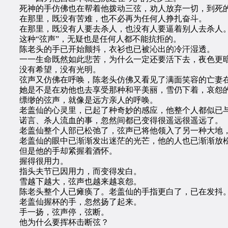
死神的手仿佛也在帮着他拨动三弦，劝人放弃一切，到死的
在那里，既没有苦难，也不必再为任何人挣扎奋斗。
在那里，既没有人要去杀人，也没有人要逼着别人去杀人
这种“弦声”，无疑也是任何人都不能抗拒的。
陈老头的手已开始颤抖，衣衫也已被沁出的冷汗湿透。
一一生命既然如此悲苦，为什么一定还要活下去，夜色更暗
没有希望，没有光明。
弦声又仿佛在呼唤，陈老头仿佛又看见了满面笑容的亡妻在
她是不是在劝他也去享受那种和平美丽，雪仍下着，哀怨的
缥缈的弦声，就像是远方亲人的呼唤。
老盖仙的心灵里，已起了种奇妙的感应，他整个人都似已与
诺言、杀人流血的事，忽然间都已变得很遥远很遥远了。
老盖仙整个人部已松弛了，弦声已将他领入了另一种大地，那
老盖仙的眼中已渐渐发出迷茫的光芒，他的人也已渐渐放
但是他的手却紧握着酒怀。
握得很用力。
指头夫节已因用力，而变得发白。
雪越下越大，弦声也越来越哀怨。
陈老头整个人已瘫痪了。老盖仙的手指更白了，已在发抖
老盖仙握杯的手，忽然扬了起来。
手一扬，弦声停，弦断。
他为什么要挥杯击断弦？