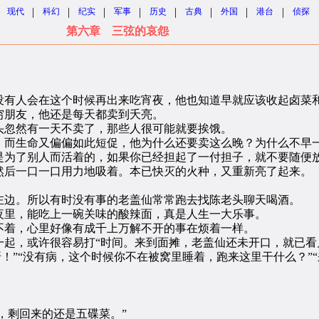
|
|
|
|
|
|
|
|
现代
科幻
纪实
军事
历史
古典
外国
港台
侦探
第六章 三弦的哀怨
。
有人会在这个时候再出来吃宵夜，他也知道早就应该收起卤菜和
朋友，他还是每天都卖到夭亮。
忽然有一天不卖了，那些人很可能就要挨饿。
而生命又偏偏如此短促，他为什么还要卖这么晚？为什么不早
为了别人而活着的，如果你已经担起了一付担子，就不要随便
后一口一口用力地吸着。本已快灭的火种，又重新亮了起来。
边。所以有时没有事的老盖仙常常跑去找陈老头聊天喝酒。
里，能吃上一碗关味的酸辣面，真是人生一大乐事。
着，心里好像有成千上万解不开的事在烦着一样。
，或许很容易打“时间。来到面摊，老盖仙还未开口，就已看
呀！”“没有病，这个时候你不在被窝里睡着，跑来这里干什么？”
，剩回来的还是五碟菜。”