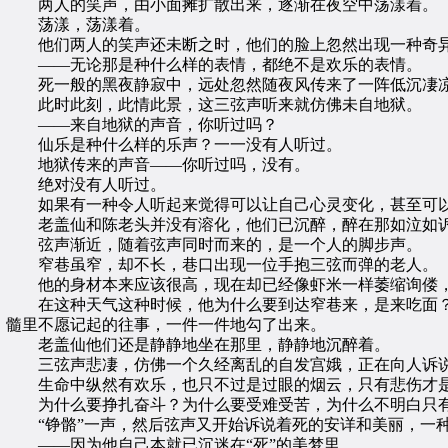
两人的笑声，由小面摊扩散出来，逐渐在夜空中荡漾着。
荡漾，荡漾着。
他们两人的笑声还未断之时，他们的脸上忽然出现一种奇
——无论那是种什么样的表情，都绝不是欢乐的表情。
死一般的黑夜静寂中，远处忽然随夜风传来了一阵低沉凄凉
此时此刻，此情此景，这三弦声听来就仿佛未自地狱。
——来自地狱的声音，你听过吗？
仙乐是种什么样的乐声？一一没有人听过。
地狱传来的声音——你听过吗，没有。
绝对没有人听过。
如果有一种令人听起来觉得可以让自己心灵变化，甚至可以让
老盖仙和陈老头并没有溶化，他们已沉醉，醉在那如泣如诉
弦声渐近，随着弦声同时而来的，是一个人的脚步声。
窄巷虽窄，却不长，巷口出现一位手抱三弦而弹的老人。
他的身材本来应该很高，现在却已经像虾米一样萎缩询偻，
在这种天气这种时候，他为什么要到达窄巷来，是来吃面？
髓里不愿记起的往事，一件一件地勾了出来。
老盖仙他们还是静静地坐在那里，静静地沉醉着。
三弦声悲凄，仿佛一个久经离乱的自发宫娥，正在向人诉说
生命中纵然有欢乐，也只不过是过眼的烟云，只有悲伤才是
为什么要挣扎奋斗？为什么要受难受苦，为什么不明白只有
“铮骼”一声，然后弦声又开始诉说着死的安详和美丽，一种
——因为他自己本就已沉迷在“死”的美梦里。