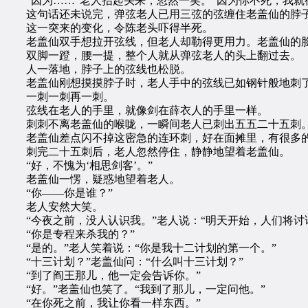
“因为……”老人抬起头来，忽然一笑。“因为你不死，我就
这句话还未说完，弹弦老人已用三弦的弦缠住老盖仙的脖
这一突来的变化，令陈老头吓得半死。
老盖仙双手想拉开弦线，但老人却勒得更用力。老盖仙的脸
双脚一蹬，腰一提，整个人就从弹弦老人的头上翻过去。
人一落地，脖子上的弦线也松脱。
老盖仙刚想摸摸脖子时，老人手中的弦线已如钢针般地刺
一刺一刺再一刺。
弦线在老人的手里，就像剑在薛衣人的手里一样。
刺刺不离老盖仙的喉咙，一瞬间老人已刺出五五二十五刺
老盖仙差点闪不掉这密急的连环刺，好在面摊里，有很多的
刺完二十五刺后，老人忽然停住，静静地望着老盖仙。
“好，不愧为‘相思剑客’。”
老盖仙一愣，疑惑地望着老人。
“你——你是谁？”
老人安然大笑。
“今夜之前，没人认识我。”老人说：“明天开始，人们将讨
“你是专程来杀我的？”
“是的。”老人笑着说：“你是我十二计划的第一个。”
“十三计划？”老盖仙问：“什么叫十三计划？”
“到了阎王那儿，他一定会告诉你。”
“好。”老盖仙也笑了。“我到了那儿，一定问他。”
“在你死之前，我让你看一样东西。”