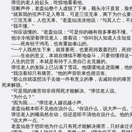
弹弦的老人拾起头，吃惊地看着他。
弦断声停，老盖仙整个人虚脱了下来，额头冷汗直冒，脸色
“就算我的弦声不足入尊耳，可是三弦无辜，阁下为什么要击
“三弦无辜，人也无辜。”老盖仙淡淡他说：“与其人亡，不
“我不懂。”
“你应该懂的。”老盖仙说：“可是你的确有很多事都不懂。
他冷冷地望着弹弦老人，接着说：“你叫别人知道人生短促，
——死有轻于鸿毛，也有重如泰山的。
“一个人既然生下来，就算要死，也要死得轰轰烈烈，死得
——生命的意义，本就在继续不断地奋斗，只要你懂得这一
人生的悲苦，本就是有待于人类自己去克服的。
弹弦老人的发际上已沾满了雪花。他缓缓地走迸面摊，他的
“我活着却只有痛苦。”他的声音听来也很沮丧。
“那么你就该想法子去做一件有意义的事，去减轻你的痛苦，
死来解脱。”
“可是我的痛苦却非得用死才能解决。”弹弦老人说。
“为什么？”
“因为我……”弹弦老人越说越小声。
老盖仙根本听不见他在说什么。“你说什么，说大声一点。
弹弦老人的嘴虽然在动，但还是听不清他在说什么。他的头
“说大声一点。”
老盖仙急于想听他为什么只有死才能解决痛苦，只好凑过去，