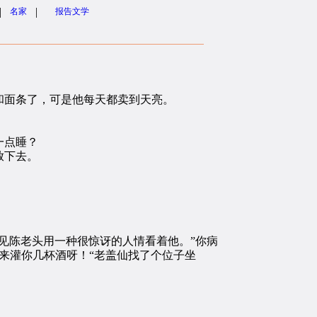
|
|
名家
报告文学
面条了，可是他每天都卖到天亮。
一点睡？
放下去。
见陈老头用一种很惊讶的人情看着他。”你病
“来灌你几杯酒呀！“老盖仙找了个位子坐