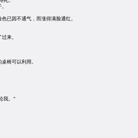
得死。”
子。
色已因不通气，而涨得满脸通红。
了过来。
。
桌椅可以利用。
论我。”