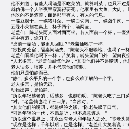
他不知道，有些人喝酒是不吃菜的。就算叫菜，也只不过是
就仿佛一个人半夜里寂寞得要死，他家里有大鱼、大肉，上
他吃的不是酒菜，而是那里有人，有人的气息。
一碟豆腐干、一碟猪耳朵、一碟白切肉、一、碟卤牛肉、
五碟小菜摆在桌上，杯子两个，酒两壶。
老盖仙、陈老头两人面对面而坐。各人面前一个杯，一壶
杯中有酒，烧刀子。
“桌前一壶酒，能更几回眠？”老盖仙喝了一杯。
“欲投向处宿，隔桌间酒夫。”陈老头不服输地，也喝了一
老盖仙看着他喝下一杯，苦笑着，转头望向门外，望向夜空
“人老多言。”老盖仙感慨他说，“其实他们并不是唠叨，他
老人话多，噜苏，并不代表他们唠叨。
他们只是怕静而已。
“静”，多么平凡的一个字，也多么难了解的一个字。
老人多言，是怕无语。
动物出声，是怕静。
“所以年纪越老的，话越多，也越唠叨。”陈老头吃了三口菜
“对。”老盖仙也吃了三口菜。“当然对。”
“其实他们的唠叨，都是经验之谈。”陈老头叹了口气。
“可是年轻的一代，不愿意听，也不愿意遵从。”
“所以这个世界上，才永远有老人和年轻人之分。”陈老头
“现在是这样，千年以后，也是这样。”老盖仙大笑着说：“