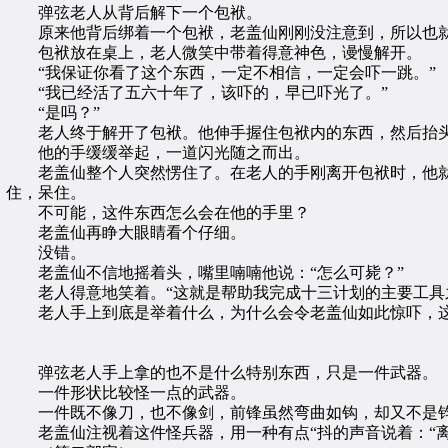
弹弦老人从背后解下一个包袱。
原来他背后绑着一个包袱，老盖仙刚刚没注意到，所以也
包袱放在桌上，老人微笑中带着得意神色，谩慢解开。
“我保证你看了这个东西，一定不相信，一定会吓一跳。”
“我已经活了五六十年了，该吓的，早已吓光了。”
“是吗？”
老人终于解开了包袱。他伸手握住包袱内的东西，然后抬头
他的手缓缓举起，一道闪光随之而出。
老盖仙整个人突然愣住了。在老人的手刚离开包袱时，他就
住，呆住。
不可能，这件东西怎么会在他的手里？
老盖仙再睁大眼睛看个仔细。
没错。
老盖仙不信地摇着头，嘴里喃喃他说：“怎么可毙？”
老人得意地笑着。“这就是帮助我完成十三计划的主要工具
老人手上到底是举着什么，为什么会令老盖仙如此惊吓，这
弹弦老人手上拿的也不是什么特别东西，只是一件武器。
一件形状比较怪一点的武器。
一件既不像刀，也不像剑，前锋虽然弯曲如钩，却又不是
老盖仙注视着这件怪兵器，用一种有点“抖的声音说着：“离