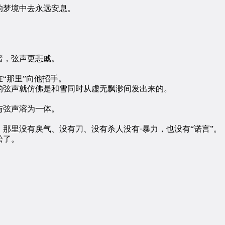
梦境中去永远安息。
。
，弦声更悲戚。
“那里”向他招手。
弦声就仿佛是和雪同时从虚无飘渺间发出来的。
弦声溶为一体。
里没有戾气、没有刀、没有杀人没有·暴力，也没有“诺言”。
松了。
。