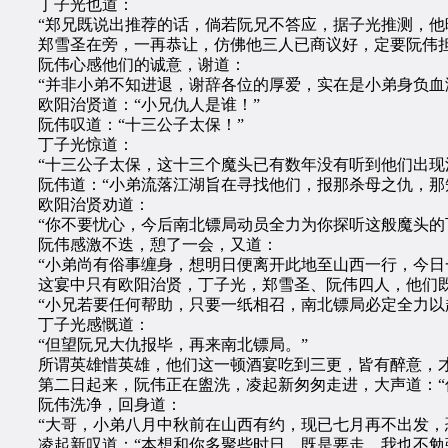
丁子光也道：
“郑兄既说出推荐的话，倘若阮兄不答应，据子光推测，他晚
郑雪圣在旁，一再恭让，仿佛他三人已商议好，定要阮伟担
阮伟心感他们的诚意，谢道：
“并非小弟不知进退，谢辞各位的厚爱，实在是小弟身负血海
欧阳治贤道：“小兄仇人是谁！”
阮伟叹道：“十三公子太保！”
丁子光惊道：
“十三公子太保，这十三个魔头已有数年没有听到他们出现
阮伟道：“小弟流落江湖旨在寻找他们，报那杀母之仇，那知
欧阳治贤劝道：
“你不要忧心，今后南北镖局动员全力为你探听这般魔头的
阮伟感激不迭，憩了一会，又道：
“小弟尚有俗事缠身，想明日便离开此地至山西一行，今日一
这宴中只有欧阳治贤，丁子光，郑雪圣、阮伟四人，他们既
“小兄若要任何帮助，只要一纸相召，南北镖局必定全力以
丁子光感慨道：
“但望阮兄大仇报毕，再来南北镖局。”
所谓英雄惜英雄，他们这一顿酒宴吃到三更，皆有醉意，
第二日起来，阮伟正在盥洗，凌起新匆匆走进，大声道：“伟
阮伟洗净，回身道：
“大哥，小弟八月中秋前在山西有约，现已七月再不出发，
凌起新叹道：“本想和你多聚些时日，既是要走，我也不勉