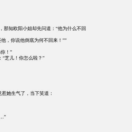
，那知欧阳小姐却先问道：“他为什么不回
他，你说他倒底为何不回来！””
你！”
“芝儿！你怎么啦？”
竟惹她生气了，当下笑道：
…”