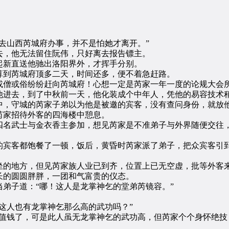
山西芮城府办事，并不是怕她才离开。”
，他无法留住阮伟，只好离去报告镖主。
新直送他驰出洛阳界外，才挥手分别。
到芮城府顶多二天，时间还多，便不着急赶路。
僧或俗纷纷赶向芮城府！心想一定是芮家一年一度的论规大会
进去，到了中秋前一天，他化装成个中年人，凭他的易容技术
，守城的芮家子弟以为他是被邀的宾客，没有查问身份，就放
家招待外客的四海楼中憩息。
名武士与金衣香主参加，想见芮家是不准弟子与外界随便交往，
宾客都饱餐了一顿，饭后，黄昏时芮家派了弟子，把众宾客引到
的地方，但见芮家族人业已到齐，位置上已无空虚，批等外客
的圆圆胖胖，一团和气富贵的仪态。
子道：“哪！这人是龙掌神乞的堂弟芮镜容。”
人也有龙掌神乞那么高的武功吗？”
钱了，可是此人虽无龙掌神乞的武功高，但芮家个个身怀绝技