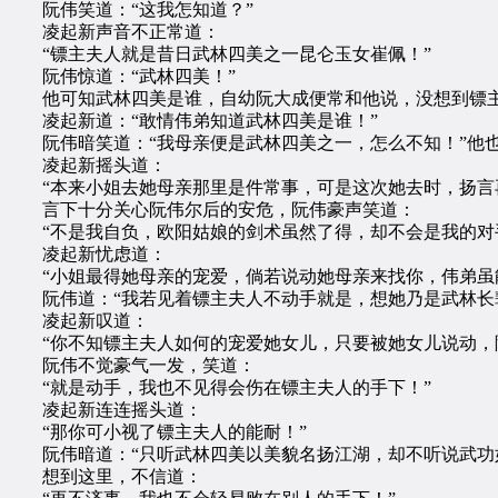
阮伟笑道：“这我怎知道？”
凌起新声音不正常道：
“镖主夫人就是昔日武林四美之一昆仑玉女崔佩！”
阮伟惊道：“武林四美！”
他可知武林四美是谁，自幼阮大成便常和他说，没想到镖主夫
凌起新道：“敢情伟弟知道武林四美是谁！”
阮伟暗笑道：“我母亲便是武林四美之一，怎么不知！”他也
凌起新摇头道：
“本来小姐去她母亲那里是件常事，可是这次她去时，扬言再
言下十分关心阮伟尔后的安危，阮伟豪声笑道：
“不是我自负，欧阳姑娘的剑术虽然了得，却不会是我的对手
凌起新忧虑道：
“小姐最得她母亲的宠爱，倘若说动她母亲来找你，伟弟虽能
阮伟道：“我若见着镖主夫人不动手就是，想她乃是武林长辈
凌起新叹道：
“你不知镖主夫人如何的宠爱她女儿，只要被她女儿说动，除
阮伟不觉豪气一发，笑道：
“就是动手，我也不见得会伤在镖主夫人的手下！”
凌起新连连摇头道：
“那你可小视了镖主夫人的能耐！”
阮伟暗道：“只听武林四美以美貌名扬江湖，却不听说武功如
想到这里，不信道：