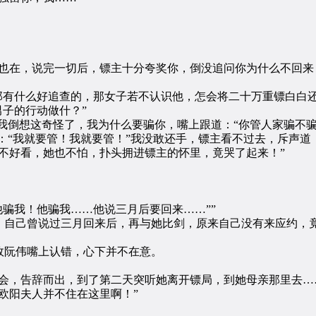
在，说完一切后，镖主十分夸奖你，倒没追问你为什么不回来
有什么好追查的，那女子若不认识他，怎会将二十万重镖白白还
子的行动做什？”
倒想这奇怪了，我为什么要骗你，嘴上跟道：“你管人家骗不骗
“我就要管！我就要管！”我没敢还手，镖主看不过去，斥声道：
好看，她也不怕，扑头拥进镖主的怀里，竟哭了起来！”
骗我！他骗我……他说三月后要回来……””
自己曾说过三月回来后，再与她比剑，原来自己没有来应约，
阮伟嘴上认错，心下并不在意。
，告辞而出，到了第二天突听她离开镖局，到她母亲那里去…
阳夫人并不住在这里啊！”