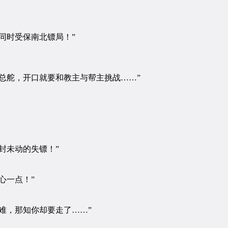
同时受保南北镖局！”
总舵，开口就要和教主与帮主挑战……”
封未动的失镖！”
心一点！”
难，那知你却要走了……”