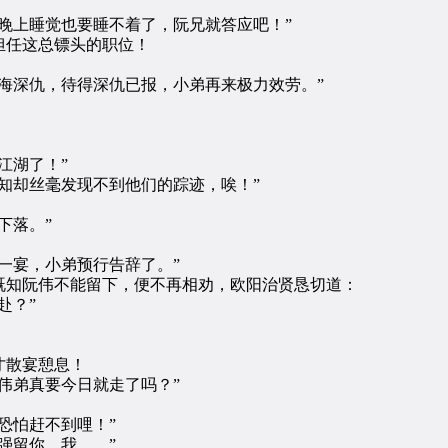
上睡觉也要睡不着了，阮兄就答应吧！”
任这总镖头的职位！
深仇，待得深仇已报，小弟再来极力效劳。”
江湖了！”
却丝毫发现不到他们的踪迹，唉！”
下落。”
宴，小弟预行告辞了。”
知阮伟不能留下，便不再相劝，欧阳治贤恳切道：
赴？”
才散宴憩息！
弟真要今日就走了吗？”
恐怕赶不到哩！”
强留你，我……”