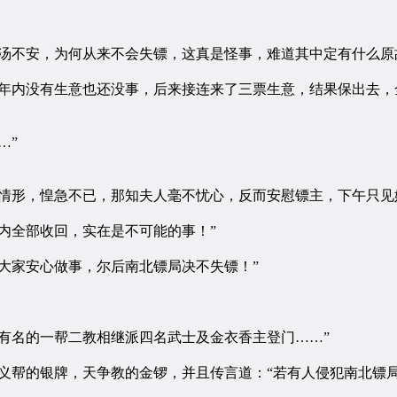
不安，为何从来不会失镖，这真是怪事，难道其中定有什么原
内没有生意也还没事，后来接连来了三票生意，结果保出去，
…”
形，惶急不已，那知夫人毫不忧心，反而安慰镖主，下午只见
全部收回，实在是不可能的事！”
家安心做事，尔后南北镖局决不失镖！”
名的一帮二教相继派四名武士及金衣香主登门……”
帮的银牌，天争教的金锣，并且传言道：“若有人侵犯南北镖