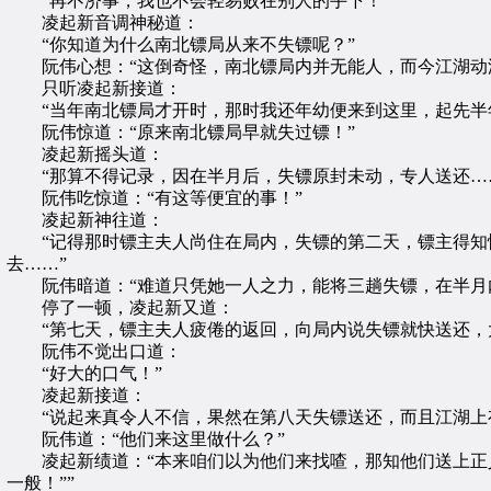
“再不济事，我也不会轻易败在别人的手下！”
凌起新音调神秘道：
“你知道为什么南北镖局从来不失镖呢？”
阮伟心想：“这倒奇怪，南北镖局内并无能人，而今江湖动汤
只听凌起新接道：
“当年南北镖局才开时，那时我还年幼便来到这里，起先半年
阮伟惊道：“原来南北镖局早就失过镖！”
凌起新摇头道：
“那算不得记录，因在半月后，失镖原封未动，专人送还…
阮伟吃惊道：“有这等便宜的事！”
凌起新神往道：
“记得那时镖主夫人尚住在局内，失镖的第二天，镖主得知情
去……”
阮伟暗道：“难道只凭她一人之力，能将三趟失镖，在半月内
停了一顿，凌起新又道：
“第七天，镖主夫人疲倦的返回，向局内说失镖就快送还，大
阮伟不觉出口道：
“好大的口气！”
凌起新接道：
“说起来真令人不信，果然在第八天失镖送还，而且江湖上有
阮伟道：“他们来这里做什么？”
凌起新绩道：“本来咱们以为他们来找喳，那知他们送上正义
一般！””