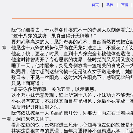
|
|
|
首页
武侠
言情
阮伟仔细看去，十八尊各种姿式不一的赤身大汉刻像看完后，
“这十八斧的威势，果真当得开天辟地！”
要知武学高深的人，见到奇奥的武术，自然而然要想把它融
筹，他见这十八斧的威势似乎尚在天龙剑法之上，不觉忘了所
他忘了饿，更忘了时辰，直到十八斧完全都被他体会透澈，
他这时神智离开了专心思索的境界，登时觉到又又渴又疲倦
睡了一天，他才醒来，突见身侧放着一篮精美的食物及一大
吃完后，他才想到这些食物一定是红衣女子送进来的，她能
数日来，不见一丝阳光，这时沐浴在阳光下，感到无比的舒
只见上面写道：
“谁要你多管闲事，关你五天，以示薄惩。
这个乃小妹无意发现，壁上所刻十八斧，小妹功力不够无法
小妹另有苦衷，不敢以真面目与兄相见，尔后小妹完成一事
笺后附记开闭山洞之法。
阮伟依法掠至一人多高的佛耳旁，见那大耳内左右垂着两条
一看，洞门果然关闭了。
看那左边的铁，已然缩进三尺余，心知再拉左边的铁便是开
其实这是很简单的原理，当年海通禅师不但精通武学，而且