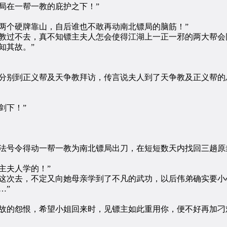
在一帮一教的庇护之下！”
个硬牌靠山，自后谁也不敢再动南北镖局的脑筋！”
过不去，真不知镖主夫人怎会使得江湖上一正一邪的两大帮会
知其故。”
别到正义帮及天争教拜访，传言说夫人到了天争教及正义帮的
剑下！”
号令得动一帮一教为南北镖局出刀，在短短数天内找回三趟原
主夫人学的！”
次去，不定又向她母亲学到了不凡的武功，以后伟弟确实要小
…”
的怨恨，希望小姐回来时，见镖主如此重用你，便不好再加刁