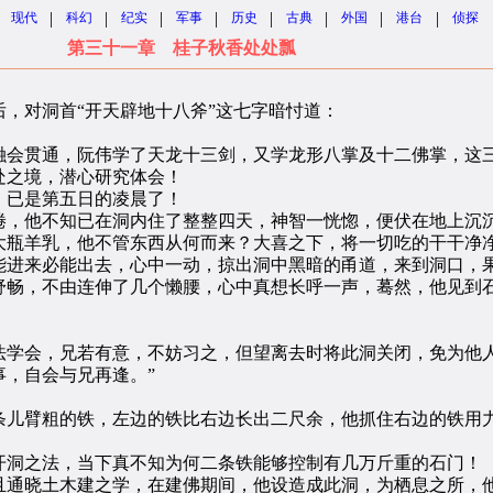
|
|
|
|
|
|
|
|
现代
科幻
纪实
军事
历史
古典
外国
港台
侦探
第三十一章 桂子秋香处处瓢
对洞首“开天辟地十八斧”这七字暗忖道：
会贯通，阮伟学了天龙十三剑，又学龙形八掌及十二佛掌，这三
处之境，潜心研究体会！
已是第五日的凌晨了！
，他不知已在洞内住了整整四天，神智一恍惚，便伏在地上沉
瓶羊乳，他不管东西从何而来？大喜之下，将一切吃的干干净
进来必能出去，心中一动，掠出洞中黑暗的甬道，来到洞口，
畅，不由连伸了几个懒腰，心中真想长呼一声，蓦然，他见到
学会，兄若有意，不妨习之，但望离去时将此洞关闭，免为他
，自会与兄再逢。”
儿臂粗的铁，左边的铁比右边长出二尺余，他抓住右边的铁用力
洞之法，当下真不知为何二条铁能够控制有几万斤重的石门！
通晓土木建之学，在建佛期间，他设造成此洞，为栖息之所，他