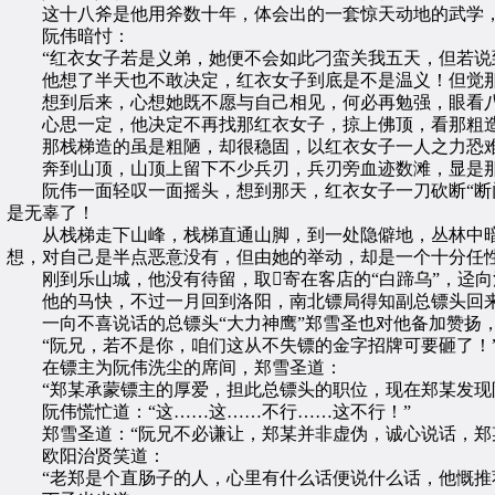
这十八斧是他用斧数十年，体会出的一套惊天动地的武学，
阮伟暗忖：
“红衣女子若是义弟，她便不会如此刁蛮关我五天，但若说到
他想了半天也不敢决定，红衣女子到底是不是温义！但觉那
想到后来，心想她既不愿与自己相见，何必再勉强，眼看八
心思一定，他决定不再找那红衣女子，掠上佛顶，看那粗造
那栈梯造的虽是粗陋，却很稳固，以红衣女子一人之力恐难
奔到山顶，山顶上留下不少兵刃，兵刃旁血迹数滩，显是那
阮伟一面轻叹一面摇头，想到那天，红衣女子一刀砍断“断门
是无辜了！
从栈梯走下山峰，栈梯直通山脚，到一处隐僻地，丛林中暗
想，对自己是半点恶意没有，但由她的举动，却是一个十分任
刚到乐山城，他没有待留，取寄在客店的“白蹄乌”，迳向
他的马快，不过一月回到洛阳，南北镖局得知副总镖头回来
一向不喜说话的总镖头“大力神鹰”郑雪圣也对他备加赞扬，
“阮兄，若不是你，咱们这从不失镖的金字招牌可要砸了！
在镖主为阮伟洗尘的席间，郑雪圣道：
“郑某承蒙镖主的厚爱，担此总镖头的职位，现在郑某发现阮
阮伟慌忙道：“这……这……不行……这不行！”
郑雪圣道：“阮兄不必谦让，郑某并非虚伪，诚心说话，郑某
欧阳治贤笑道：
“老郑是个直肠子的人，心里有什么话便说什么话，他慨推荐