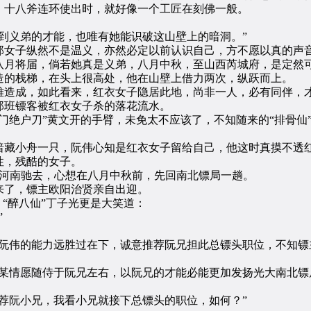
十八斧连环使出时，就好像一个工匠在刻佛一般。
义弟的才能，也唯有她能识破这山壁上的暗洞。”
女子纵然不是温义，亦然必定以前认识自己，方不愿以真的声
月将届，倘若她真是义弟，八月中秋，至山西芮城府，是定然
的栈梯，在头上很高处，他在山壁上借力两次，纵跃而上。
造成，如此看来，红衣女子隐居此地，尚非一人，必有同伴，才
班镖客被红衣女子杀的落花流水。
绝户刀”黄文开的手臂，未免太不应该了，不知随来的“排骨仙
藏小舟一只，阮伟心知是红衣女子留给自己，他这时真摸不透红
性，残酷的女子。
河南驰去，心想在八月中秋前，先回南北镖局一趟。
了，镖主欧阳治贤亲自出迎。
“醉八仙”丁子光更是大笑道：
”
伟的能力远胜过在下，诚意推荐阮兄担此总镖头职位，不知镖
情愿随侍于阮兄左右，以阮兄的才能必能更加发扬光大南北镖
阮小兄，我看小兄就接下总镖头的职位，如何？”