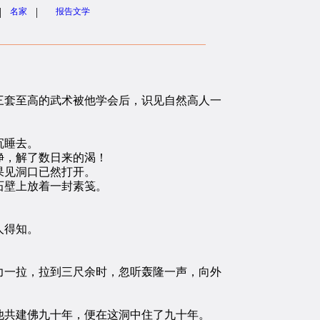
|
|
名家
报告文学
套至高的武术被他学会后，识见自然高人一
沉睡去。
净，解了数日来的渴！
果见洞口已然打开。
石壁上放着一封素笺。
人得知。
一拉，拉到三尺余时，忽听轰隆一声，向外
共建佛九十年，便在这洞中住了九十年。