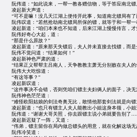
阮伟道：“如此说来，一帮一教各赠信物，等于答应南北镖局
凌起新大声道：
“可不是嘛！没几天江湖上便传开此事，知道南北镖局有了两
阮伟叹道：“若然抢劫南北镖局所保的镖，就等于和一帮一教
凌起新道：“咱们本来也不知道，后来江湖上慢慢传言，才
阮伟好奇心大起，道：
“那是什么原故？”
凌起新道：“原来那天失镖后，夫人并未直接去找镖，而是分
阮伟不觉问道：“结果如何！”
凌起新神色严肃的道：
“结果正义帮帮主吕南人，天争教教主萧无分别败在夫人的
阮伟大大吃惊道：
“有这等事？”
凌起新叹道：
“这件事决不会错，否则凭咱们镖主夫妇俩人的面子，决无法
阮伟神色茫茫道：
“难怪欧阳姑娘的剑法奇奥无比，敢情他那套剑法就是向镖
凌起新道：“也只有镖主人夫人能教出小姐这身本领，小姐这
阮伟道：“谢谢大哥关照，你去跟镖主说小弟就要告别了…
凌起新迟疑了一阵，又道：
“伟弟，镖主留你在局内做总镖头的用意，就在化解这场无故
阮伟冷笑道：