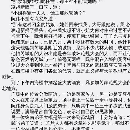
“那欧阳姑娘如此任性，镖主都不能管她吗？”
凌起新叹了一口气，道：
“小姐得宠于夫人，镖主那敢管她？”
阮伟不觉有点忿怒道：
“那有这种刁蛮的姑娘，她若回来找我，大哥跟她说，我此去
凌起新摇了摇头，心中着实想不透小姐为何对伟弟过意不去
当天下午，阮伟束好行装，便离开南北镖局，丁子光与凌起
阮伟来到山西，已是八月，离中秋还有数天的时间，他计算
这天他驰到芮城县附近的城镇，见到不少武林人物，或道或
他怕芮城府的人识出他是去年破坏论规大会的人，而不让他
彩色斑烂的芮城与一年前毫无两样，阮伟混在入城的宾客中
论规大会要到晚上才举行！阮伟与同来的武林豪客安置在芮
在四海楼中有各门各派的代表，就是正义帮与天争教也有四
威势。
到了下午四海楼中摆起盛大的酒宴，凡参加芮家论规大会的
老地方。
广场中的位置分做两边，一边是芮家族人，另一边是宾客坐
众人在来宾席上坐定后，场中走上一位四十余中等身材，长
阮伟身旁是九大门派的弟子，只听其中一位三十多岁的武当弟
说罢，满脸昂然自得之色，表示出自己的识见渊博。
另一位终南弟子大概是第一次来到芮城府，十分好奇道：“这
武当弟子笑道：“若然人人都有龙掌神乞那身武功，那就不值
一位少林和尚显是凡心未泯，不服气道：