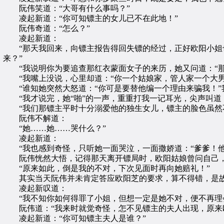
阮伟笑道：“大哥有什么事吗？”
凌起新道：“你可知镖主的女儿已不在此地！”
阮伟奇道：“怎么？”
凌起新道：
“那天我回来，向镖主报告得回失镖的经过，正好欧阳小姐也
来？”
“我说明你为要追查那红衣蒙面女子的来历，她又问道：“那
“我嘴上没说，心里却道：“你一个姑娘家，管人家一个大男
“谁知她突然大怒道：“你可是要替他编一个理由来骗我！”我
“我才说完，她“啪”的一声，重重打我一记耳光，尖声叫道：
“我们那镖主平时十分溺爱他的独生女儿，镖主的脸色虽然不
阮伟不解道：
“她……她……哭什么？”
凌起新道：
“我也感到奇怪，只听她一面哭泣，一面撒娇道：“爹爹！他
阮伟恍然大悟，记得那天离开镖局时，欧阳姑娘曾问自己，
“原来如此，倒是我的不对，下次见面时再向她赔礼！”
其实当天阮伟并未肯定答应欧阳芝的要求，算不得错，是故
凌起新叹道：
“我不知你如何得罪了小姐，但想一定是她不对，便不再理会
阮伟道：“我来时就觉奇怪，怎不见镖主的夫人出现，原来欧
凌起新道：“你可知镖主夫人是谁？”