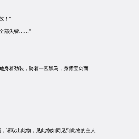
故！”
全部失镖……”
她身着劲装，骑着一匹黑马，身背宝剑而
局，请取出此物，见此物如同见到此物的主人