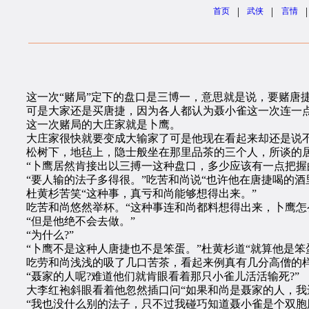
|
|
|
首页
武侠
言情
这一次“赌局”定下的盘口是三博一，意思就是说，要赌唐捷
可是大家还是买唐捷，因为各人都认为聂小雀这一次连一点
这一次赌局的大庄家就是卜鹰。
大庄家很快就要变成大输家了可是他现在看起来却还是说不
松树下，地毡上，隐士般坐在那里品茶的三个人，所谈的居
“卜鹰居然肯接出以三搏一这种盘口，多少应该有一点把握的
“要人输的法子多得很。”吃苦和尚说“也许他在唐捷喝的酒
杜黄杉苦笑“这种事，真亏和尚能够想得出来。”
吃苦和尚悠然举杯。“这种事连和尚都料想得出来，卜鹰怎
“但是他绝不会去做。”
“为什么?”
“卜鹰不是这种人唐捷也不是笨蛋。”杜黄杉道“就算他是笨
吃劳和尚浅浅的吸了几口苦茶，看起来例真有几分高僧的
“聂家的人呢?难道他们就肯眼看着那只小雀儿活活输死?”
大李红袍斜眼看着他忽然插口问“如果和尚是聂家的人，我还
“我也没什么别的法子，只不过我碰巧知道聂小雀是个双胞胎