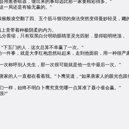
用熏香暗器，做出来的事却远比那一家要精彩得多。”
一局还是有输无赢的。”
般凌空翻了四、五个筋斗狠琐的身法突然变得曼妙轻灵，飕的
上竟带着种极阴柔的内力。
分畏缩，只有双黑白分明助眼睛里灵光四射．显得聪明绝顶，
“下五门的人．这次总算不幸赢了一次。”
件事，就是大李红袍忽然站起来，走到他面前，用一种很严肃
次称呼别人先生，那一次很可能就是他一生中最后一次。”
家的人一直都在看着我。”卜鹰笑道，“如果唐家人的眼光也跟
一样，始终不明白卜鹰究竟凭哪一点算准了聂小雀会赢。”
?”