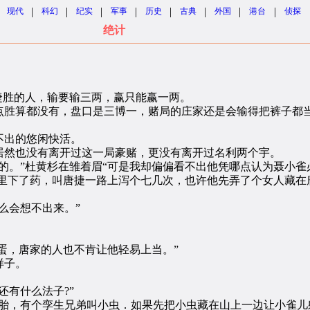
|
|
|
|
|
|
|
|
现代
科幻
纪实
军事
历史
古典
外国
港台
侦探
绝计
胜的人，输要输三两，赢只能赢一两。
胜算都没有，盘口是三博一，赌局的庄家还是会输得把裤子都
出的悠闲快活。
然也没有离开过这一局豪赌，更没有离开过名利两个宇。
。”杜黄杉在雏着眉“可是我却偏偏看不出他凭哪点认为聂小雀
里下了药，叫唐捷一路上泻个七几次，也许他先弄了个女人藏在
么会想不出来。”
蛋，唐家的人也不肯让他轻易上当。”
样子。
有什么法子?”
，有个孪生兄弟叫小虫．如果先把小虫藏在山上一边让小雀儿