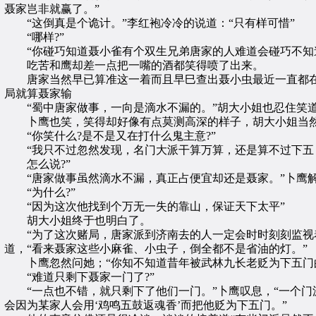
聂家岂非就赢了。”
“这倒真是个诡计。”李红袍冷冷的说道：“只有样可惜”
“哪样?”
“你碰巧知道聂小雀有个双生兄弟唐家的人难道会碰巧不知道
吃苦和鹰却差一点把一嘴的酒都笑得喷了出来。
唐家当然早已算准这一着而且早巳查出聂小虫最近一直都在
局就算聂家输
“蜀中唐家做事，一向是滴水不漏的。”胡大小姐也忍住笑道
卜鹰也笑，笑得却好像有点莫测高深的样子，胡大小姐当然
“你笑什么?是不是又在打什么鬼主意?”
“我只不过忽然发现，名门大派干算万算，还是算不过下五
怎么说?”
“唐家做事虽然滴水不漏，真正占便宜却还是聂家。”卜鹰解
“为什么?”
“因为这次他找到个万无一失的靠山，保证天下太平”
胡大小姐终于也明白了。
“为了这次赌局，唐家派到济南去的人一定会时时刻刻监视着
道，“看来聂家这些小麻雀、小虫子，倒全都不是省油的灯。”
卜鹰忽然问她；“你知不知道昔年被武林九长老贬为下五门的
“难道只剩下聂家一门了?”
“一点也不错，就只剩下了他们一门。”卜鹰叹息，“一个门
会因为某家人会用‘鸡鸣五鼓返魂香’而把他贬为下五门。”