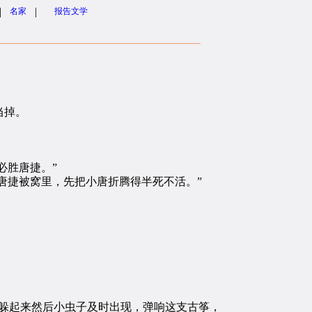
|
|
名家
报告文学
当掉。
必胜唐捷。”
唐捷被窝里，先把小唐折腾得半死不活。”
躲起来然后小虫子及时出现，弹响这支古筝，