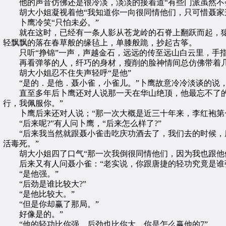
他的声音仿佛还是很冷淡，淡淡的接着道“有些门派虽然不会
胡大小姐凝视着他“我知道你一向很同情他们，只可惜聂家这
卜鹰冷笑“只怕未必。”
就在这时，已经有一条人影从苍龙岭的石脊上翻跃而起，猿猴
轻飘飘的落在春草般的缘毡上，单膝般跪，抄起古筝。
只听“挣锦”一声，声越金石，远远的传至远山白云里，手指
再看弹筝的人，纤巧的身材，瘦削的脸神情间总仿佛带着几
胡大小姐忍不住失声轻呼“是他”
“是的．是他．聂小雀，小雀儿。”卜鹰故意冷冷淡谈的说，
直至多年后卜鹰还对人说那一天在华山绝顶，他最忘不了的一
行，我佩服你。”
卜鹰后来还对人说；“那一次大概是近三十年来，李红袍第一
“后来呢?”有人问卜鹰，“后来怎么样了?”
“后来我当然就跟聂小雀击吃庆功酒去了，我们去的时候，唐
活毒死。”
胡大小姐四了口气“那一次我倒很同情他们，因为我也跟他们
后来又有人问聂小雀：“老实说，你跟唐捷的轻功究竟是谁强
“是他强。”
“后劲是谁比较大?”
“是他比较大。”
“但是你却赢了那局。”
好像是的。”
“他的轻功比你强，后劲也比你大，你是怎么赢他的7”