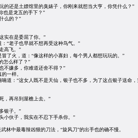
的还是土嫖馆里的臭婊子，你刚来就想当大亨，你凭什么？”
你也是龙五的手下？”
什么的？”
这实在是委屈了你。”
“老子也早就不想再受这种鸟气。”
走高飞。”
了火，道：“像这样的小寡妇，每个男人都想玩玩的。”
的怎么样了？”
不嫌多，你难道还舍不得？”
真的一样。
道：“这女人既不是天仙，银子也不多，为了这点银子送命，
死，再吊到屋檐上去。”
多银子。”
小伙子，我实在不忍下手杀你。”
武林中最毒辣凶狠的刀法，“旋风刀”的出手也的确不慢。