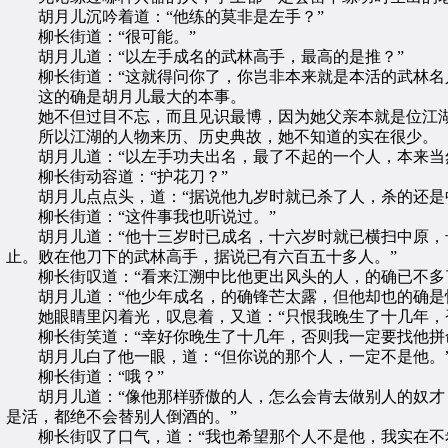
胡月儿沉吟着道：“他练的莫非是左手？”
柳长街道：“很可能。”
胡月儿道：“以左手成名的武林高手，最高的是推？”
柳长街道：“这就得问你了，你岂非本来就是本活的武林名
这的确是胡月儿最大的本事。
她不但过目不忘，而且见识最博，因为她父亲本就是位江湖
所以江湖的人物来历、历史典故，她不知道的实在很少。
胡月儿道：“以左手功夫出名，最了不起的一个人，本来当
柳长街动容道：“护花刀？”
胡月儿点点头，道：“据说他九岁时就已杀了人，杀的还是
柳长街道：“这件事我也听说过。”
胡月儿道：“他十三岁时已成名，十六岁时就已横扫中原，号
止。败在他刀下的武林高手，据说已有六百五十多人。”
柳长街叹道：“看来江溯中比他更出风头的人，的确已不多
胡月儿道：“他少年成名，的确锋芒太露，但他却也的确是惊
她眼睛里闪着光，叹息着，又道：“只恨我晚生了十几年，否
柳长街笑道：“幸好你晚生了十几年，否则我一定要找他拼
胡月儿白了他一眼，道：“但你说的那个人，一定不是他。
柳长街道：“哦？”
胡月儿道：“像他那样骄傲的人，怎么会肯去做别人的奴才？
是活，都绝不会替别人倒酒的。”
柳长街叹了口气，道：“我也希望那个人不是他，我实在不