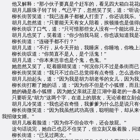
他又解释：“那小伙子要真是个赶车的，看见四大箱白花花的
胡月儿眼珠子转了转，气已平了，忽然笑了笑，道：“听说
柳长街苦笑道：“我已连鼻子都被人打歪了，你还说我乐。
胡月儿忽然道：“只要能天天有女人陪着，挨顿揍也是值得
柳长街叹了口气，道：“只可惜那些女人没有一个能比得上
胡月儿也笑了，笑着道：“你少拍我马屁，你也该知道我是不
柳长街道：“连碰手都不行？”
胡月儿道：“不行，从今天开始，我睡床，你睡地，你晚上若
柳长街叹道：“你简直不是人，是个活鬼！”
胡月儿道：“你本来岂非也是个鬼，色鬼。”
她忽然又笑了，眨着眼睛笑道：“何况你只不过是条街而已，
柳长街笑笑道：“我只不过自己总觉得有点奇怪，怎么选你
胡月儿抬起头，道：“因为我是胡力胡老爷的女儿，因为我又
柳长街打断了她的话，道：“因为你不但是个小狐狸，而且
她的确是条小狐狸，因为她父亲就正是江湖中最老的一条
只要听见“胡力”这两个字，在道上的朋友，无论谁都立刻
胡月儿冷笑道：“我也还在奇怪，我爹爹为什么总是说只有你
柳长街微笑道：“因为我虽然武功高强，聪明能干，却从来也
我招做女婿。”
胡月儿板着脸道：“因为你不但会吹牛，还会放屁。”
这句话说完，她自己也忍不住笑了，但立刻又板着脸，问道：
柳长街道：“已见过两次。”