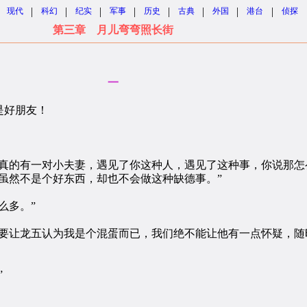
|
|
|
|
|
|
|
|
现代
科幻
纪实
军事
历史
古典
外国
港台
侦探
第三章 月儿弯弯照长街
一
是好朋友！
的有一对小夫妻，遇见了你这种人，遇见了这种事，你说那怎
然不是个好东西，却也不会做这种缺德事。”
么多。”
让龙五认为我是个混蛋而已，我们绝不能让他有一点怀疑，随
”