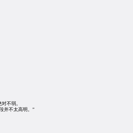
绝对不弱。
段并不太高明。”