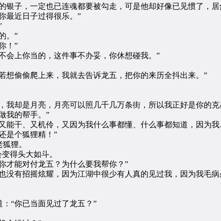
银子，一定也已连魂都要被勾走，可是他却好像已见惯了，居
你最近日子过得很乐。”
”
的。”
你！”
会上你当的，这件事不办妥，你休想碰我。”
想偷偷爬上来，我就去告诉龙五，把你的来历全抖出来。”
我却是月亮，月亮可以照几千几万条街，所以我正好是你的克
做我的帮手。”
能干、又机伶，又因为我什么事都懂、什么事都知道，因为我
还是个狐狸精！”
老狐狸。
会变得头大如斗。
才能对付龙五？为什么要我帮你？”
没有招摇炫耀，因为江湖中很少有人真的见过我，因为我毛病
“你已当面见过了龙五？”