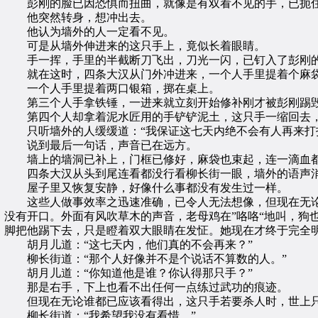
彭刚的脸已因恐惧而扭曲，就像是有双看不见的手，已扼住
他突然转身，想冲出去。
他认为墙外的人一定看不见。
可是从墙外伸进来的这只手上，竟似长着眼睛。
手一挥，手里的半截断刀飞出，刀光一闪，已钉入了彭刚
就在这时，四条大汉从门外冲进来，一个人手里提着个麻袋
一个人手里提着两口银箱，掷在桌上。
第三个人手拿铁锤，一进来就立刻开始修补刚才被彭刚踢
第四个人却拿着泥水匠用的手铲铲泥土，这只手一缩回去，
只听墙外的人缓缓道：“我保证这七天内绝不会有人再来打扰
说到最后一句话，声音已在远方。
墙上的墙洞已补上，门框已修好，麻袋也束起，连一滴血都
四条大汉从头到尾连看都没行看柳长街一眼，墙外的语声消
屋子里又恢复安静，好像什么事都没有发生过一样。
这些人做事效率之迅速准确，已令人无法想像，但现在无论谁
没有开口。外面有风吹草木的声音，老母鸡在”咯咯“地叫，狗
脚把他踢下去，只是瞪着双大眼睛在发怔。她现在才终于完全明
胡月儿道：“这七天内，他们真的不会再来？”
柳长街道：“那个人好像并不是个说话不算数的人。”
胡月儿道：“你知道他是谁？你认得那只手？”
那是右手，下上也看不出任何一点练过武功的痕迹。
但现在无论谁都已应该看得出，这只手若要杀人时，世上只
柳长街道：“我希望我没有看惜。”