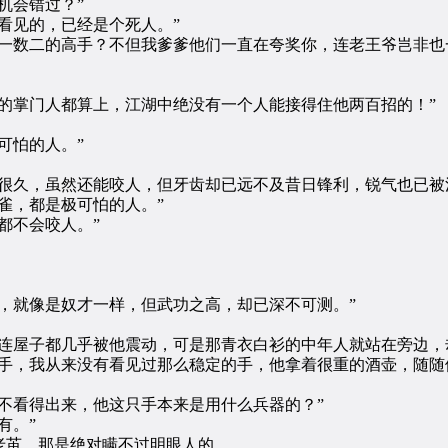
机会错过？”
见的，已经是个死人。”
数二的高手？不但我爹爹他们一直在夸奖你，连老王爷岂非也
掌门人都算上，江湖中绝没有一个人能接得住他两百招的！”
可怕的人。”
久，虽然还能咬人，但牙齿却已远不及昔日锋利，锐气也已被
雀，都是极可怕的人。”
都不会咬人。”
就像是奴才一样，但武功之高，却已深不可测。”
屋子都几乎被他震动，可是那青衣白衫的中年人就站在旁边，
，我从来没有看见过那么稳定的手，他拿着很重的酒壶，随随
看得出来，他这只手本来是用什么兵器的？”
有。”
茧，那是绝对瞒不过明眼人的。