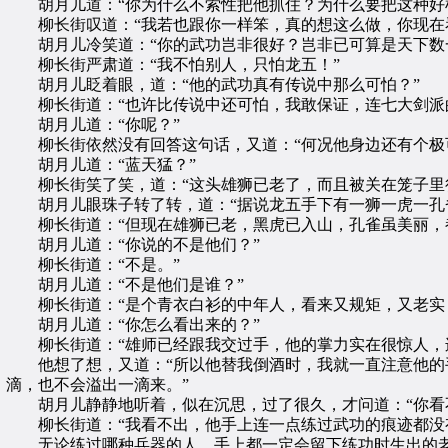
胡月儿道：“你为什么不索性把他抓住？为什么要把这种好
柳长街叹道：“我若也跟你一样笨，真的想这么做，你现在看
胡月儿冷笑道：“你的武功岂非很好？岂非已可算是天下数一
柳长街严肃道：“我不怕别人，只怕龙五！”
胡月儿眨着眼，道：“他的武功真有传说中那么可怕？”
柳长街道：“也许比传说中还可怕，我敢保证，连七大剑派的
胡月儿道：“你呢？”
柳长街依然没有回答这句话，又道：“何况他身边还有个极
胡月儿道：“蓝天猛？”
柳长街笑了笑，道：“这头雄狮已老了，而且被关在笼子里很
胡月儿眼珠子转了转，道：“据说龙五手下有一狮一虎一孔
柳长街道：“但现在雄狮已老，黑虎已入山，孔雀虽美丽，
胡月儿道：“你说的不是他们？”
柳长街道：“不是。”
胡月儿道：“不是他们是谁？”
柳长街道：“是个青衣白衫的中年人，看来又规矩，又老实，
胡月儿道：“你怎么看出来的？”
柳长街道：“雄师已经跟我交过手，他的掌力实在很惊人，连
他想了想，又道：“所以他替我倒酒时，我就一直注意他的手
滴，也不会溢出一滴来。”
胡月儿静静地听着，似在沉思，过了很久，才问道：“你看不
柳长街道：“我看不出，他手上连一点练过武功的痕迹都没
无论练过哪种兵器的人，手上都一定会留下练功时生出的老