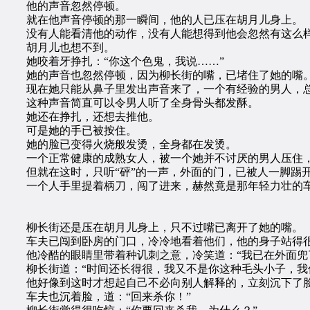
他的声音忽然停顿。
就在他声音停顿的那一瞬间，他的人已压在胡月儿身上。
没有人能看清他的动作，没有人能想得到他会忽然有这么
胡月儿也想不到。
她咬着牙挣扎：“你这个色鬼，我说……”
她的声音也忽然停顿，因为柳长街的嘴，已堵住了她的嘴
现在她只能从鼻子里发出声音来了，一个有经验的男人，总
这种声音简直可以令男人听了全身骨头都发酥。
她还在挣扎，还想去推他。
可是她的手已被按住。
她的脸已变得火烧般发烫，全身都在发烫。
一个正常健康的成熟女人，被一个她并不讨厌的男人压住，
但就在这时，只听“砰”的一声，外面的门，已被人一脚踢
一个人手里提着柄刀，闯了进来，赫然竟是那年轻力壮的
柳长街还是压在胡月儿身上，只不过嘴已离开了她的嘴。
车夫已闯到卧房的门口，冷冷地看着他们，他的身子站得很
他冷酷的眼睛里带着种讥刺之意，冷笑道：“我已在外面兜了
柳长街道：“时间还长得很，我又不是你这种毛头小子，我
他好像到这时才想起自己不必向别人解释的，立刻沉下了脸，
车夫也沉着脸，道：“回来杀你！”