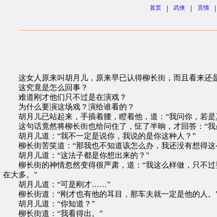
|
|
|
首页
武侠
言情
这女人原来叫胡月儿，原来早已认得柳长街，而且看来还
这究竟是怎么回事？
难道刚才他们只不过是在演戏？
为什么要演这场戏？演给谁看的？
胡月儿已站起来，手插着腰，瞪着他，道：“我问你，若是真
这句话竟然将柳长街也给问住了，怔了半晌，才回答：“我虽
胡月儿道：“我不一定是说你，我说的是你这种人？”
柳长街苦笑道：“那我也不知道该怎么办，我还没有想得这
胡月儿道：“这法子都是你想出来的？”
柳长街的神情忽然变得很严肃，道：“我这么样做，只不过要
在大多。”
胡月儿道：“可是刚才……”
柳长街道：“刚才也有他的耳目，那车夫就一定是他的人。
胡月儿道：“你知道？”
柳长街道：“我看得出。”