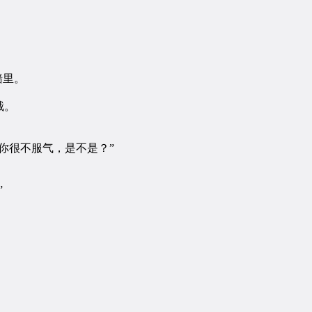
墙里。
截。
你很不服气，是不是？”
”