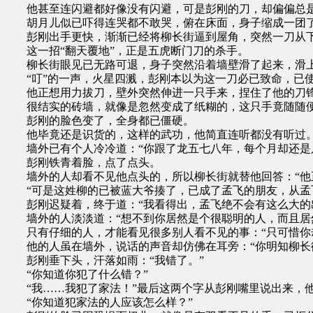
他甚至连闪避都好像没有闪避，可是彭刚的刀，却偏偏总是
胡月儿似已吓得连哭都不敢哭，俯在床面，身子缩成一团
彭刚出手更快，渐渐已经将柳长街逼到屋角，突然一刀从下
这一招“翻天覆地”，正是五虎断门刀的杀手。
柳长街眼见已无路可退，身子突然沿着墙壁滑了起来，滑
“叮”的一声，火星四溅，彭刚本以为这一刀必已致命，已使
他正想用力拔刀，壁外突然伸进一只手来，捏住了他的刀
很结实的砖墙，就像是忽然变成了纸糊的，这只手竟随随便
彭刚的脸色变了，全身都已僵硬。
他毕竟还是识货的，这样的武功，他简直连听都没有听过
墙外已有个人冷冷道：“你跟了龙五七八年，每个月却还是只
彭刚铁青着脸，点了点头。
墙外的人却看不见他点头的，所以柳长街就替他回答：“他
“可是这姓柳的已被蓝大爷揍了，已成了孟飞的朋友，从孟飞
彭刚迟疑着，终于道：“我看得出，孟飞绝不会有这么大的出
墙外的人淡淡道：“想不到你居然是个很聪明的人，而且居
只有仔细的人，才能看见很多别人看不见的事：“只可惜你
他的人虽在墙外，说话的声音却仿佛在耳旁：“你明知柳长街
彭刚垂下头，汗落如雨：“我错了。”
“你知道你犯了什么错？”
“我……我犯了家法！”最后这两个字从彭刚嘴里说出来，他
“你知道犯家法的人应该怎么样？”