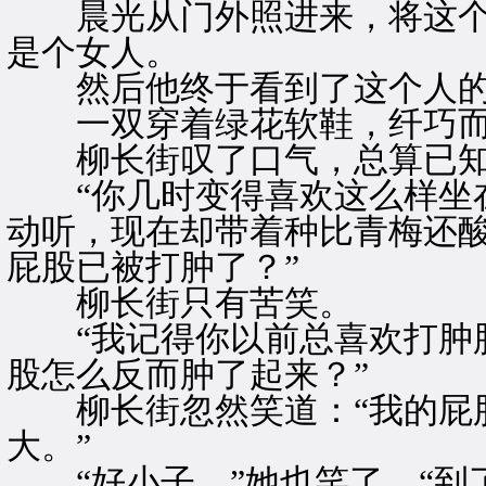
晨光从门外照进来，将这个
是个女人。
然后他终于看到了这个人的
一双穿着绿花软鞋，纤巧而
柳长街叹了口气，总算已知
“你几时变得喜欢这么样坐在
动听，现在却带着种比青梅还酸
屁股已被打肿了？”
柳长街只有苦笑。
“我记得你以前总喜欢打肿脸
股怎么反而肿了起来？”
柳长街忽然笑道：“我的屁股
大。”
“好小子。”她也笑了，“到