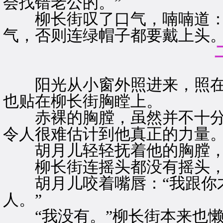
会找错老公的。”
柳长街叹了口气，喃喃道：“
气，否则连绿帽子都要戴上头。
阳光从小窗外照进来，照在
也贴在柳长街胸瞠上。
赤裸的胸膛，虽然并不十分
令人很难估计到他真正的力量
胡月儿轻轻抚着他的胸膛，低
柳长街连摇头都没有摇头，
胡月儿咬着嘴唇：“我跟你才
人。”
“我没有。”柳长街本来也懒