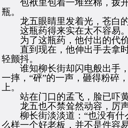
包袱里包着一堆丝棉，拨开
瓶。
龙五眼睛里发着光，苍白的
这瓶药得来实在太不容易
为了这瓶药，他付出的代价
直到现在，他伸出手去拿时
轻颤抖。
谁知柳长街却闪电般出手，
一摔，“砰”的一声，砸得粉碎
上。
站在门口的孟飞，脸已吓黄
龙五也不禁耸然动容，厉声道
柳长街淡淡道：“也没有什么
么样一个好老板，并不是件容易