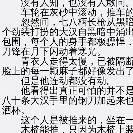
没有人知，也没有人敢问
车轮在灰砂中滚动，推车的
忽然间，七八柄长枪从黑暗
个劲装打扮的大汉自黑暗中涌
包围，每个人的身手都极骠悍
刀锋在月下闪动着寒光。
青衣人走得太慢，已被隔断
脸上的每一颗麻子都好像发出
但是他连动都没有动。
他看得出真正可怕的并不是
八十条大汉手里的钢刀加起来
酒杯。
这个人是被推来的，坐在一
木椅能推，只因为木椅上装