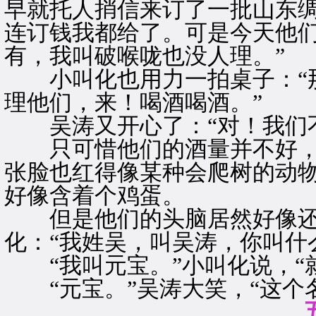
早就托人捎信来订了一批山东
连订钱我都给了。可是今天他
有，我叫破喉咙也没人理。”
小叫化也用力一拍桌子：“那
理他们，来！喝酒喝酒。”
吴涛又开心了：“对！我们不
只可惜他们的酒量并不好，
张脸也红得像某种会爬树的动
好像含着个鸡蛋。
但是他们的头脑居然好像还
化：“我姓吴，叫吴涛，你叫什
“我叫元宝。”小叫化说，“
“元宝。”吴涛大笑，“这个