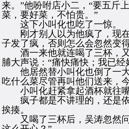
来。”他吩咐店小二，“要五斤
菜，要好菜，不怕贵。”
这下小叫化也吃了一惊。
刚才别人以为他疯了，现在
子发了疯，否则怎么会忽然变
酒一来他就连喝了三杯，又
脯大声说：“痛快痛快；我已经
他居然替小叫化也倒了一大杯
吃什么菜尽管再叫他们送来，今
小叫化赶紧拿起酒杯就往嘴
疯子都是不讲理的，还是依
挨揍。
又喝了三杯后，吴涛忽然问他
这么开心？”