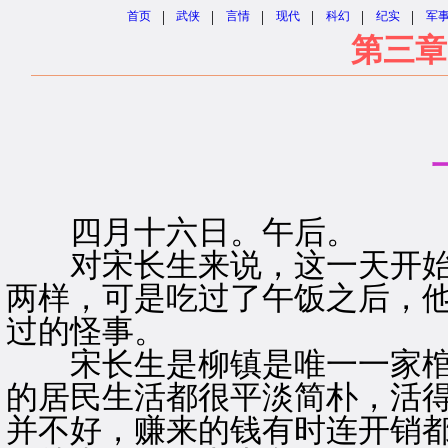
|
|
|
|
|
|
首页
武侠
言情
现代
科幻
纪实
军
第三章
四月十六日。午后。
对宋长生来说，这一天开始
两样，可是吃过了午饭之后，
过的怪事。
宋长生是柳镇是唯一一家棺
的居民生活都很平淡简朴，活
并不好，赚来的钱有时连开销