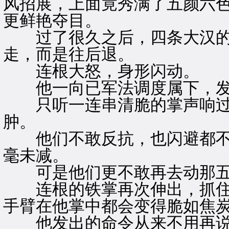
风招展，上面竟秀满了五颜六
更鲜艳夺目。
过了很久之后，四条大汉的
走，而是往后退。
连根大怒，身形闪动。
他一向已军法调度属下，发
只听一连串清脆的掌声响过
肿。
他们不敢反抗，也闪避都不
毫未减。
可是他们更不敢再去动那五
连根的铁掌再次伸出，抓住
手臂在他掌中都会变得脆如焦
他发出的命令从来不用再说