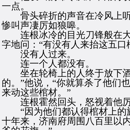
一点。
骨头碎折的声音在冷风上听
惨叫声凄厉如狼嗥。
连根冰冷的目光刀锋般在大
字地问：“有没有人来抬这五口
没有人过来。
连一个人都没有。
坐在轮椅上的人终于放下酒杯
的。”他说，“你就算杀了他们
来动这些棺材。”
连根霍然回头，怒视着他厉声
“因为他们都认得棺材上的旗
十年来，济南府周围八百里以