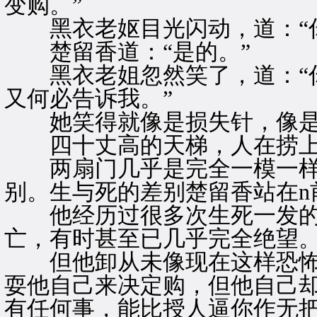
变购。”
黑衣老妪目光闪动，道：“你
楚留香道：“是的。”
黑衣老姐忽然笑了，道：“你
又何必告诉我。”
她笑得就像是损失针，像是
四十丈高的天梯，人在捞上
两扇门几乎是完全一模一样
别。生与死的差别楚留香站在n
他经历过很多次生死一发的
亡，有时甚至已几乎完全绝望
但他卸从未像现在这样恐怖
耍他自己来决定购，但他自己
有任何事，能比授人逼你作无