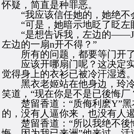
怀疑，简直是种罪恶。
“我应该信任她的，她绝不会
“可是，她暗示地眨了眨左眼
“是想告诉我，左边的——J
左边的一扇n开不得？”
所有的问题，都要等门开了
应该开哪扇门呢？这决定实
觉得身上的衣衫已被冷汗湿透
黑衣老姬站在他身边，玲冷
笑道，“现在你是不是已後悔厂
楚留香道：“质侮利麽Y”黑
的，没有人逼你来，也没有人遏
楚留香道：“所以我绝不後悔
悔，因为我已来洲”他来过，活