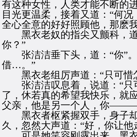
有这种女性，人类才能不断的
目光更温柔，接着又道：“何况
全心全意的好好照顾他，那麽我
黑衣老奴的指尖又颤科，道：
你？”
张洁洁垂下头，道：“你”。
借…。”
黑衣老组厉声道：“只可惜怎
张洁洁叹息着，说道：“只可
了，休若真的希望我快乐，就
父亲，他是另一个人，你———
黑衣者枢紧握双手，身子却
久，忽然大声道：“好，你让他
可是她笑容刚露出来，黑衣老