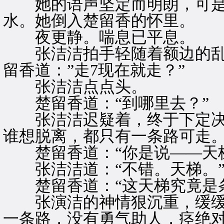
她的语声坚定而明朗，可是
水。她倒入楚留香的怀里。
夜更静。喘息已平息。
张洁洁拍手轻随着额边的乱发
留香道：”走7现在就走？”
张洁洁点点头。
楚留香道：“到哪里去？”
张洁洁迟疑着，终于下定决心
谁想脱离，都只有一条路可走。
楚留香道：“你是说——天梯
张洁洁道：“不错。天梯。
楚留香道：“这天梯究竟是条
张演洁的神情狠沉重，缓缓道
一条路，没有勇气助人，痉绝