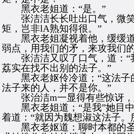
黑衣老姐道：“是。”
张洁洁长长吐出口气，微笑道
矩，岂非lA熟知得很。”
黑衣老姐凝视着他，缓缓道：
弱点，用我们的矛，来攻我们的
张洁洁又叹了口气，道：“我
荔实在找不出别的法子。”
黑衣老妪伶冷道；“这法子的
法子来的人，并不是你。”
张治洁m一显得有些惊讶，忍
黑衣老姐道；“是我”她目中
着道：“就因为魏想淑这法子。
黑衣老妪道：聊时本都的圣