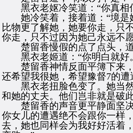
黑衣老妪冷笑道：“你真相信
她冷笑着，接着道：“境是她
比物更了解她，她要你走，只
你走，只不过因为她己永远不愿
楚留香慢假的点了点头，道：
黑衣老姬道：“你明白就好。
楚留香神情反面平簿下来，淡
还希望我很她，希望豫督7的遭
黑衣老扭脸色变了。她当然知
和她的丈夫。他们岂非就是破
楚留香的声音更平静面坚决，
你女儿的遭遇绝不会跟你一样
去，她也同样会为我好好活着