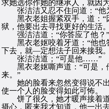
求她选你作她的继承人，就因为
张洁洁又忍不住问道：“他为
黑衣老姐握紧双手，道：“因
狱，他要出去寻找更好的生活。
强洁洁道：“你答应了他？
黑衣老妪咬着牙道：“他也答
下去，就—定想法子回来接我。
张洁洁道；“可是他……”
黑衣老妪嘶声道：“可是，他
来。”
她的脸看来忽然变得说不出
使一个人的脸变得如此可怖。
饼了很久，她才暖声接着道：
摄心，匿来我才知道，他一出