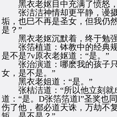
黑衣老妪目中充满了愤怒，
张洁洁神情却更平静，谩摄的
垢，也巳不再是圣女，但我仍
是？”
黑衣老妪沉默着，终于勉强
张箔植道：钵教中的经典规
是不是7v原衣老妪道：“是。”
张治演道：哪麽我的孩子只
女，是不是。”
黑衣老姐道：“是。”
张桔洁道：“所以他立刻就成
道：“是。D张箔箔道l”圣奖
伤了他，都必道天诛，万劫不
矩，是不是？”