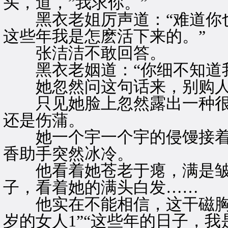
头，道，”我求你。”
黑衣老姐厉声道：“难道你也
这些年我是怎麽活下来的。”
张洁洁不敢回答。
黑衣老姻道：“你细不知道我
她忽然问这句话来，别购人
只见她脸上忽然露出一种很
还是伤蒲。
她一个宇一个宇的侵馒接着道
香助手突然冰冷。
他看着她苍老于瘪，满是皱
子，看着她的满头白发……
他实在不能相信，这干磁胸
岁的女人1”“这些年的日子，