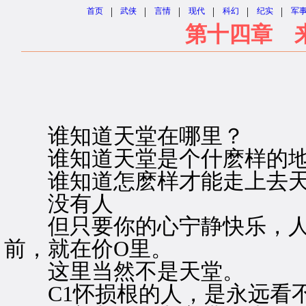
|
|
|
|
|
|
首页
武侠
言情
现代
科幻
纪实
军
第十四章 
谁知道天堂在哪里？
谁知道天堂是个什麽样的地
谁知道怎麽样才能走上去天
没有人
但只要你的心宁静快乐，人
前，就在价O里。
这里当然不是天堂。
C1怀损根的人，是永远看