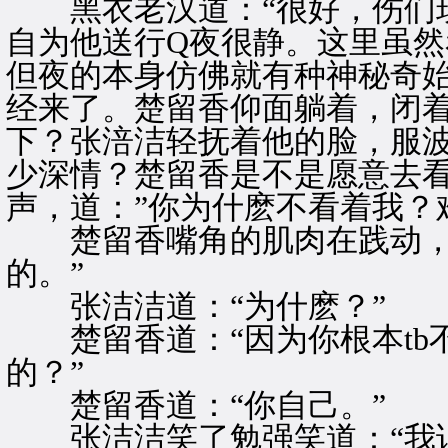
黑衣老汉道：“很好，伤们现
自为他送行Q夜很静。这里虽
但夜的本身仿佛就有种神秘奇
经来了。楚留香仰面躺着，闭
下？张涪洁轻抚着他的脸，服
少深情？楚留香是不是愿意去
声，道：”你为什麽不看着我？
楚留香嘴角的肌肉在践动，过
的。”
张洁洁道：“为什麽？”
楚留香道：“因为你根本tb不
的？”
楚留香道：“你自己。”
张洁洁笑了勉强笑道：“我说