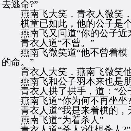
去逃命?”
燕南飞大笑，青衣人微笑，
棋童已如此，他的公子是个
燕南飞又问道“你的公子近来
青衣人道“不曾。”
燕南飞微笑道“他不曾着模，
的命。”
育衣人大笑，燕南飞微笑他们
燕南飞和公子羽本来也是朋
青衣人拱了拱手，道：“公子
燕南飞道“你为何不再坐坐?
青衣人道“我是来着棋的，无
燕南飞道“为着杀人”
青衣人道“杀人?谁想杀人?”