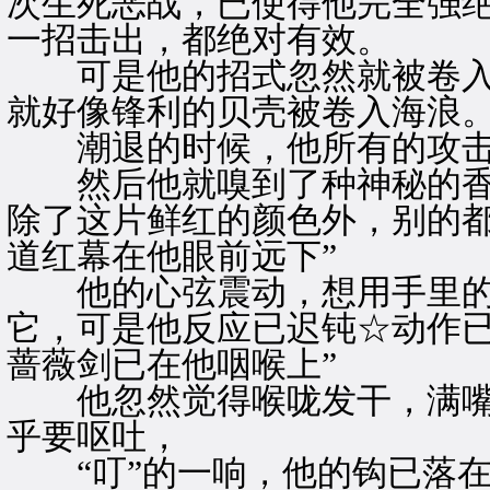
次生死恶战，已使得他完全强
一招击出，都绝对有效。
可是他的招式忽然就被卷入
就好像锋利的贝壳被卷入海浪
潮退的时候，他所有的攻击
然后他就嗅到了种神秘的香
除了这片鲜红的颜色外，别的
道红幕在他眼前远下”
他的心弦震动，想用手里的
它，可是他反应已迟钝☆动作
蔷薇剑已在他咽喉上”
他忽然觉得喉咙发干，满嘴
乎要呕吐，
“叮”的一响，他的钩已落在