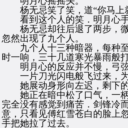
明月心摇摇头。
杨无忌笑了笑，道“你马上就
看到这个人的笑．明月心手
杨无忌却往后退了两步，微
忽然出现了九个人。
九个人十三种暗器，每种至
时一响，三十几道寒光暴雨般
明月心的反应并不慢，弓弦
一片刀光闪电般飞过来，为
她展动身形向左迟，剩下的
她正在暗中松了口气，一柄
完全没有感觉到痛苦．剑锋冷
意，只看见傅红雪苍白的脸上
手把她拉了过去。