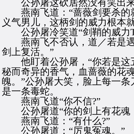
公孙屠这砍居然没有笑出
燕南飞道：“蔷薇剑要杀的就
义气男儿，这柄剑的威力根本就
公孙屠冷笑道“剑鞘的威力T
燕南飞不否认，道／若是遇
剑上复活。”
他盯着公孙屠，“你若是这五
秘而奇异的香气，血蔷薇的花
魄。”公孙屠大笑，脸上每一条
是一条毒蛇。
燕南飞道“你不信?”
公孙屠道“你的剑上有花魂，
燕南飞道：“有什么?”
公孙屠道：“厉鬼冤魂。”