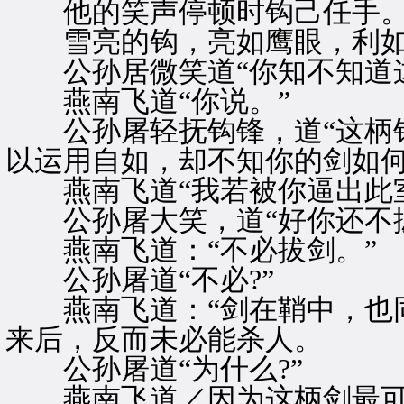
他的笑声停顿时钩己任手
雪亮的钩，亮如鹰眼，利如
公孙居微笑道“你知不知道这
燕南飞道“你说。”
公孙屠轻抚钩锋，道“这柄钩
以运用自如，却不知你的剑如何
燕南飞道“我若被你逼出此室
公孙屠大笑，道“好你还不拔
燕南飞道：“不必拔剑。”
公孙屠道“不必?”
燕南飞道：“剑在鞘中，也同
来后，反而未必能杀人。
公孙屠道“为什么?”
燕南飞道／因为这柄剑最可