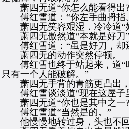
萧四无道“你怎么能看得出?
傅红雪道：“你左手曲拇指、
萧四无笑容艰湿．冷冷道“好
萧四无傲然道“本就是好刀
傅红雪道：“虽是好刀，却还
萧四无的动作突然停顿。
傅红雪也终于站起来，道“叶
只有一个人能破解。”
萧四无手背的青筋更凸出，道
傅红雪谈淡道“现在这屋子里
萧四无道“你也是其中之一?
傅红雪道“当然是的。”
他慢慢地转过身，头也不回