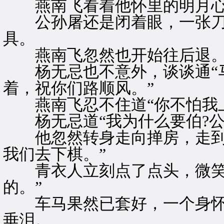
燕南飞看着他怀里的明月心
公孙屠还是闭着眼，一张刀
具。
燕南飞忽然也开始往后退
杨无忌也不意外，谈谈通“马
着，祝你们路顺风。”
燕南飞忍不住道“你不怕我上
杨无忌道“我为什么要伯?公
他忽然转身走向掸房，走到门
我们去下棋。”
青衣人立刻点了点头，微笑道
的。”
车马果然已套好，一个身怀
垂泪。