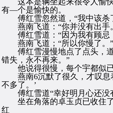
这本是辆坐起来很令人愉快
有—个是愉快的。
傅红雪忽然道，“我中该杀了
燕南飞道：“你并没有出手。
傅红雪道：“因为我有顾忌，
燕南飞道；“所以你慢了。
傅红雪漫慢地点了点头，道：
错失，永不再来。”
他说得很慢，每个宇都似已
燕南6沉默了很久，才叹息着
不多了。’
傅红雪道“幸好明月心还没有
坐在角落的卓玉贞已收住了泪
红