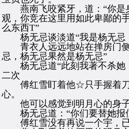
燕南飞咬紧牙，道：“你是身
观，你竞在这里用如此卑鄙的
么东西T”
杨无忌谈淡道“我是杨无忌，
青衣人远远地站在掸房门侧，
忌，杨无忌果然是杨无忌”
杨无忌道“此刻我著不杀她，
二次
傅红雪盯着他☆只手握着刀
心。
他可以感觉到明月心的身子
杨无忌道：“你们要替她报仇
傅红雪没有再说一个宇，已