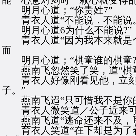
能一心意对剑时一颗心就变得乱
明月心道；“你贵姓7”
青衣人道“不能说．不能说。
明月心道6为什么不能说?”
青衣人道“因为我本来就是个
而
明月心道；“棋童谁的棋童?
燕南飞忽然笑了笑，道“棋童
青衣人好像刚看见他，立刻也
子。”
燕南飞迢“只可惜我不是你的
青衣人微笑道／公子近来可曾
燕南飞道“逃命还来不及，哪
育衣人笑道“在下却是为了着