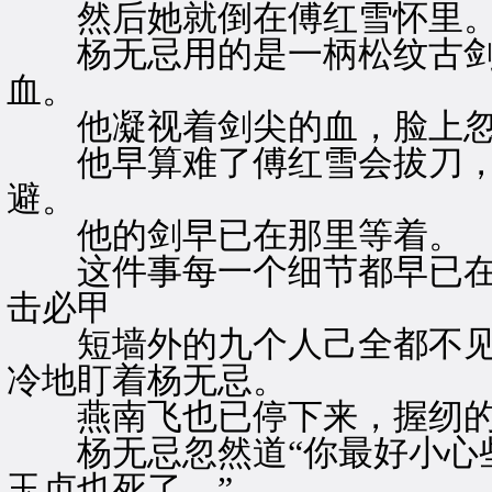
然后她就倒在傅红雪怀里
杨无忌用的是一柄松纹古剑
血。
他凝视着剑尖的血，脸上忽
他早算难了傅红雪会拔刀，
避。
他的剑早已在那里等着。
这件事每一个细节都早已在
击必甲
短墙外的九个人己全都不见
冷地盯着杨无忌。
燕南飞也已停下来，握纫的
杨无忌忽然道“你最好小心些
玉贞也死了。”