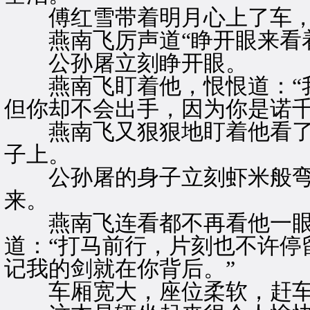
傅红雪带着明月心上了车，
燕南飞厉声道“睁开眼来看着
公孙屠立刻睁开眼。
燕南飞盯着他，恨恨道：“我
但你却不会出手，因为你是诺千
燕南飞又狠狠地盯着他看了
子上。
公孙屠的身子立刻虾米般弯
来。
燕南飞连看都不再看他一眼
道：“打马前行，片刻也不许停
记我的剑就在你背后。”
车厢宽大，座位柔软，赶车