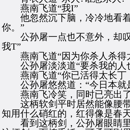
燕南飞道“我I”
他忽然沉下脑，冷冷地看着公
你。”
公孙屠一点也不意外，却叹了
我T”
燕南飞道“因为你杀人杀得太
公孙屠淡淡道“要杀我的人也
燕南飞道“你已活得太长丁，
公孙屠悠然道：“今日本就是
燕南飞冷笑，同时已亮出了
这柄软剑平时居然能像腰带
知用什么硝红的，红得像是春
看到这柄剑，公孙屠眼睛里也