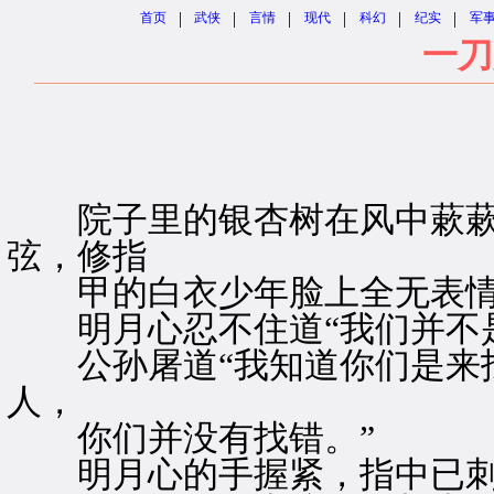
|
|
|
|
|
|
首页
武侠
言情
现代
科幻
纪实
军
一刀
院子里的银杏树在风中蔌蔌
弦，修指
甲的白衣少年脸上全无表情
明月心忍不住道“我们并不是
公孙屠道“我知道你们是来找
人，
你们并没有找错。”
明月心的手握紧，指中已刺入