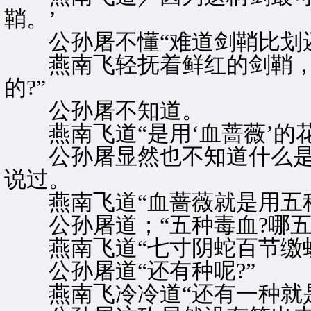
鞘。’
公孙屠不懂“难道剑鞘比划还
燕南飞轻抚着鲜红的剑鞘，道
的?”
公孙屠不知道。
燕南飞道“是用‘血蔷薇’的花
公孙屠显然也不知道什么是
说过。
燕南飞道“血蔷薇就是用五种
公孙屠道；“五种毒血?哪五毒
燕南飞道“七寸阴蛇百节缴蛆
公孙屠道“还有种呢?”
燕南飞冷冷道“还有一种就是