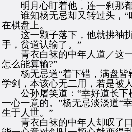
明月心盯着他，连一刹那都
谁知杨无忌却又转过头，“叮
在棋盘上。
这一颗子落下，他就拂袖扰乱
手，贫道认输了。”
青衣白袜的中年人道／这一
怎么能算输?”
杨无忌道“着下错，满盘皆输
学剑，本该心无二用，若是被人
公孙屠笑道：“幸好道长下棋
一心一意的。”杨无忌淡淡道“
生于人世。”
青衣白袜的中年人却叹了口