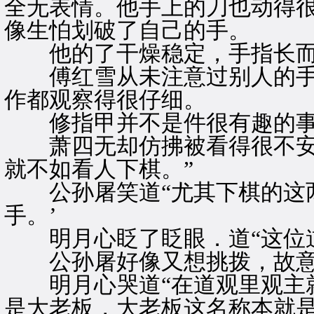
全无表情。他手上的刀也动得
像生怕划破了自己的手。
他的了干燥稳定，手指长而
傅红雪从未注意过别人的手
作都观察得很仔细。
修指甲并不是件很有趣的事
萧四无却仿拂被看得很不安，
就不如看人下棋。”
公孙屠笑道“尤其下棋的这两
手。’
明月心眨了眨眼．道“这位道
公孙屠好像又想挑拨，故意问
明月心哭道“在道观里观主就
是大老板，大老板这名称本就是