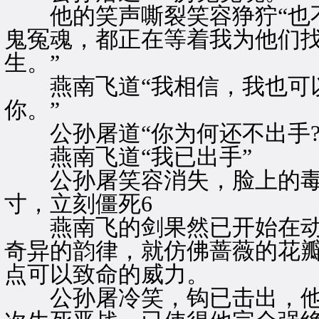
他的笑声嘶裂笑容狰狞“也不
鬼冤魂，都正在等着我为他们
生。”
燕南飞道“我相信，我也可以
你。”
公孙屠道“你为何还不出手?
燕南飞道“我已出手”
公孙屠笑容消失，脸上的毒
寸，立刻僵死6
燕南飞的剑果然已开始在动
奇异的韵律，就仿佛蔷薇的花
点可以致命的威力。
公孙屠冷笑，钩已击出，他