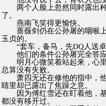
两个人脸上忽然同时露出种
了。
燕南飞笑得更愉快。
蔷薇剑仍在公孙屠的咽喉上
玉贞的。
“套车，备马，先DQ人送卓
他们的条件公孙屠完全答
明月心微笑着站起来，心里
总算没有失败。
萧四无还在修他的指中，他
睛里却已露出了焦躁之意。
因为傅红雪还在盯着他，基
都没有移开过。