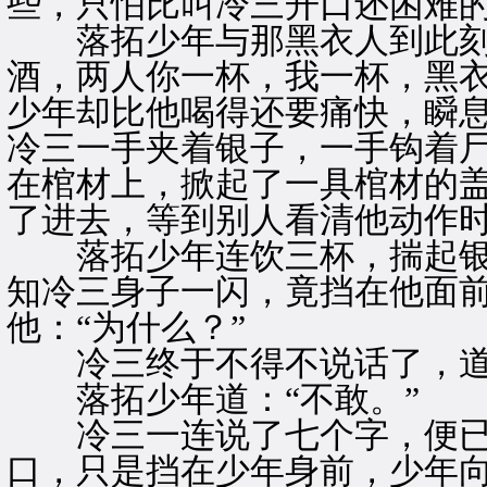
些，只怕比叫冷三开口还困难的
落拓少年与那黑衣人到此刻
酒，两人你一杯，我一杯，黑
少年却比他喝得还要痛快，瞬
冷三一手夹着银子，一手钩着
在棺材上，掀起了一具棺材的
了进去，等到别人看清他动作
落拓少年连饮三杯，揣起银
知冷三身子一闪，竟挡在他面
他：“为什么？”
冷三终于不得不说话了，道：
落拓少年道：“不敢。”
冷三一连说了七个字，便已
口，只是挡在少年身前，少年