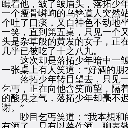
瞧着他，皱了皱眉头，落拓少
一个瘦骨嶙峋的乌簪道人突然
个吐了口痰，又自神色不动地
一笑，直到第五桌，只见一个
头是杂草般的黄发的女子，正
几乎已被吃了十之八九。
这次却是落拓少年暗中一皱
一张桌上有人笑道：“好酒的朋
落拓少年转目望去，只见一
乞丐，正在向他含笑而望，隔
的酸臭之气，落拓少年却毫不迟
谢。”
眇目乞丐笑道：“我本想和阁
有酒了。只有以菜作酒，聊表敬