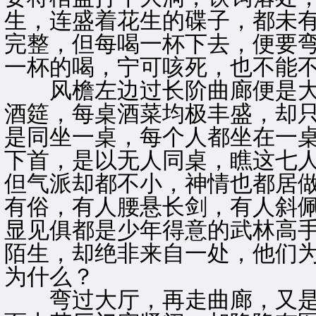
生，连盛着花生的碟子，都未
完整，但每喝一杯下去，便要
一杯的喝，宁可咳死，也不能
风檐左边过长阶曲廊便是大
酒筵，每桌酒菜均极丰盛，却
是同坐一桌，每个人都坐在一
下首，是以无人同桌，瞧这七
但气派却都不小，神情也都居
有俗，有人腰悬长剑，有人斜
显见俱都是少年得意的武林高
陌生，却绝非来自一处，他们
为什么？
弯过大厅，再走曲廊，又是