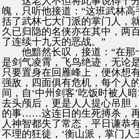
这老人不但将此事说得十分
魄，只听他接道：“这班武林高
括了武林七大门派的掌门人，
久已归隐的名侠亦在其中，两
了连续十九天的恶战。”
他黯然长叹，接道：“在那十
是剑气凌霄，飞鸟绝迹，无论
只要置身在回雁峰上，便休想
强敌，四面俱有危机，每个人
间，自‘中州剑客’吃饭时被人暗
去头颅后，更是人人提心吊胆
的事……这连日的生死搏杀，
人神智都失了常态，平日谦恭
不理的狂徒，‘衡山派，掌门人