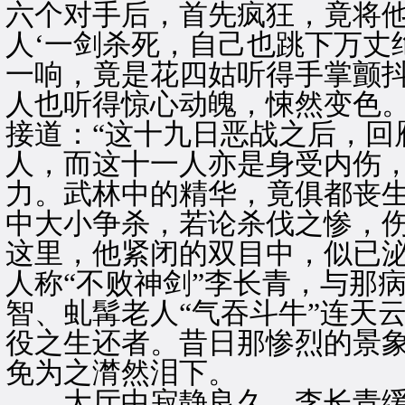
六个对手后，首先疯狂，竟将他
人‘一剑杀死，自己也跳下万丈绝
一响，竟是花四姑听得手掌颤
人也听得惊心动魄，悚然变色
接道：“这十九日恶战之后，回
人，而这十一人亦是身受内伤
力。武林中的精华，竟俱都丧
中大小争杀，若论杀伐之惨，伤
这里，他紧闭的双目中，似已
人称“不败神剑”李长青，与那
智、虬髯老人“气吞斗牛”连天
役之生还者。昔日那惨烈的景
免为之潸然泪下。
大厅中寂静良久，李长青缓缓