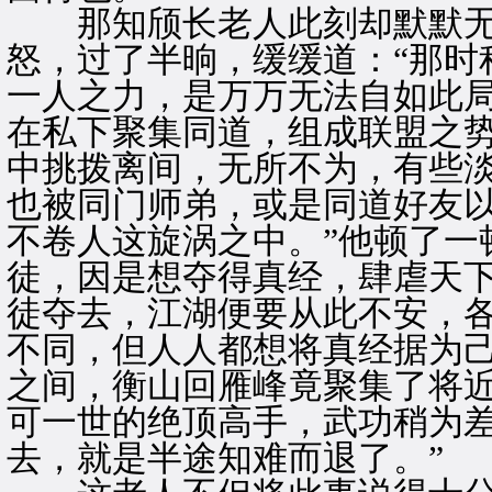
那知颀长老人此刻却默默无
怒，过了半晌，缓缓道：“那时
一人之力，是万万无法自如此
在私下聚集同道，组成联盟之
中挑拨离间，无所不为，有些
也被同门师弟，或是同道好友
不卷人这旋涡之中。”他顿了一
徒，因是想夺得真经，肆虐天
徒夺去，江湖便要从此不安，
不同，但人人都想将真经据为
之间，衡山回雁峰竟聚集了将
可一世的绝顶高手，武功稍为
去，就是半途知难而退了。”