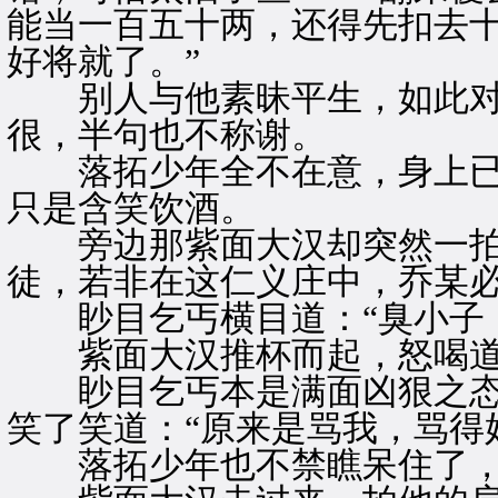
能当一百五十两，还得先扣去
好将就了。”
别人与他素昧平生，如此对
很，半句也不称谢。
落拓少年全不在意，身上已
只是含笑饮酒。
旁边那紫面大汉却突然一拍桌
徒，若非在这仁义庄中，乔某必
眇目乞丐横目道：“臭小子，
紫面大汉推杯而起，怒喝道：
眇目乞丐本是满面凶狠之态
笑了笑道：“原来是骂我，骂得
落拓少年也不禁瞧呆住了，