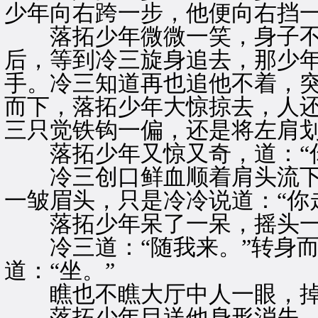
少年向右跨一步，他便向右挡
落拓少年微微一笑，身子不
后，等到冷三旋身追去，那少
手。冷三知道再也追他不着，
而下，落拓少年大惊掠去，人
三只觉铁钩一偏，还是将左肩
落拓少年又惊又奇，道：“你
冷三创口鲜血顺着肩头流下
一皱眉头，只是冷冷说道：“你
落拓少年呆了一呆，摇头一叹
冷三道：“随我来。”转身而
道：“坐。”
瞧也不瞧大厅中人一眼，掉
落拓少年目送他身形消失，