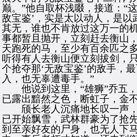
巅。”他自取杯浅啜，接道：“
敌宝鉴’，实是太以动人，是以
其无，谁也不肯放过这万一的
事都暂且抛开，立刻赶去衡山
天跑死的马，至少有百余匹之
听得有人去衡山便立刻拔剑，
个抢夺那‘无敌宝鉴’的敌手，
入，也无辜遭毒手。”
他说到这里，“雄狮”乔五，
已露出黯然之色，断虹子，金
颀长老人沉痛地长叹一声，道
已开始飘雪，武林群豪为了抢
到至亲好友的尸身，也无人下