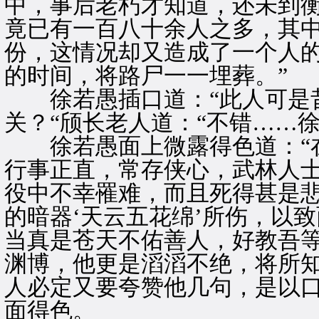
中，事后老朽才知道，还未到
竟已有一百八十余人之多，其
份，这情况却又造成了一个人
的时间，将路尸一一埋葬。”
徐若愚插口道：“此人可是昔
关？“颀长老人道：“不错……
徐若愚面上微露得色道：“在
行事正直，常存侠心，武林人
役中不幸罹难，而且死得甚是
的暗器‘天云五花绵’所伤，以
当真是苍天不佑善人，好教吾等
渊博，他更是滔滔不绝，将所
人必定又要夸赞他几句，是以
面得色。