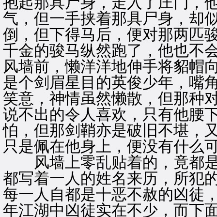
抱起那具尸身，走入了庄门，
气，但一手挟着那具尸身，却
倒，但下得马后，便对那两匹
千金的骏马纵然跑了，他也不
风墙前，懒洋洋地伸手将貂帽
是个剑眉星目的英俊少年，嘴
笑意，神情虽然懒散，但那种
说不出的令人喜欢，只有他腰
怕，但那剑鞘亦是破旧不堪，
只是佩在他身上，便没有什么
风墙上零乱贴着的，竟都是
都写着一人的姓名来历，所犯
每一人自都是十恶不赦的凶徒
年江湖中凶徒实在不少，而下