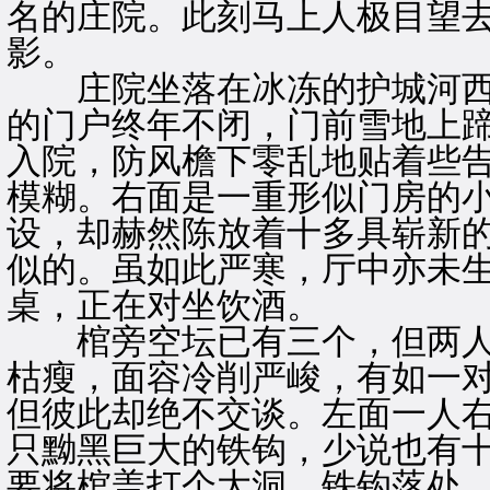
名的庄院。此刻马上人极目望
影。
庄院坐落在冰冻的护城河西
的门户终年不闭，门前雪地上
入院，防风檐下零乱地贴着些
模糊。右面是一重形似门房的
设，却赫然陈放着十多具崭新
似的。虽如此严寒，厅中亦未
桌，正在对坐饮酒。
棺旁空坛已有三个，但两人
枯瘦，面容冷削严峻，有如一
但彼此却绝不交谈。左面一人
只黝黑巨大的铁钩，少说也有
要将棺盖打个大洞，铁钩落处