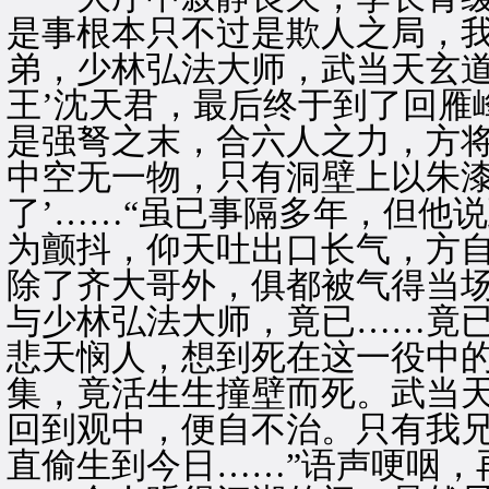
是事根本只不过是欺人之局，
弟，少林弘法大师，武当天玄道
王’沈天君，最后终于到了回雁
是强弩之末，合六人之力，方
中空无一物，只有洞壁上以朱漆
了’……“虽已事隔多年，但他
为颤抖，仰天吐出口长气，方自
除了齐大哥外，俱都被气得当
与少林弘法大师，竟已……竟
悲天悯人，想到死在这一役中
集，竟活生生撞壁而死。武当
回到观中，便自不治。只有我
直偷生到今日……”语声哽咽，