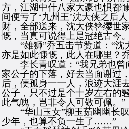
方，江湖中什八家大豪也惧都
间便亏了‘九州王’沈大侠之后
财，全部送来，沈大侠簪缨世
慨，当真可说得上是冠绝古今。
“雄狮”乔五击节赞道：“沈
亦是如此慷慨，此人在哪里？乔
李长青叹道：“我兄弟也曾向
家公子的下落，好去当面谢过
后，便孤身一一人，浪迹大涯
公子，只不过是个十岁左右的
此气魄，岂非令人可敬可佩。”
“华山玉女”柳玉茹幽幽长叹
少年，也算不负一生了……”