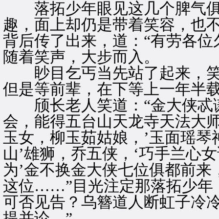
落拓少年眼见这几个脾气俱
趣，面上却仍是带着笑容，也
背后传了出来，道：“有劳各位
随着笑声，大步而入。
眇目乞丐当先站了起来，笑道
但是等前辈，在下等上一年半载
颀长老人笑道：“金大侠忒谦
会，能得五台山天龙寺天法大师
玉女，柳玉茹姑娘，’玉面瑶琴
山’雄狮，乔五侠，‘巧手兰心女
为’金不换金大侠七位俱都前来
这位……”目光注定那落拓少年
可否见告？乌簪道人断虹子冷冷
提并论。”