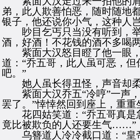
紫面大汉走过来一拍他的肩头
弟，此人欺善怕恶，随时随地
银子，他还说你小气，这种人岂
眇目乞丐只当没有听到，举起
酒，好酒！不花钱的酒不多喝两
紫面大汉怒目瞪了他一眼，
道：“乔五哥，此人虽可恶，但
吧。”
她人虽长得丑怪，声音却柔
紫面大汉乔五“冷哼”一声，
罢了。”悻悻然回到座上，重重
花四姑笑道：“乔五哥真是急
竟比被欺负的人还要生气……”
乌簪道人冷冷截口道：“皇帝