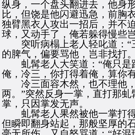
纵身，一个盘头翻进去，他身
比，但饶是他闪避迅急，前胸
独臂黑衣人攻出一招后，并不迫
球，又动手了，俺若躲得慢些岂
突听病榻上老人轻叱道：“三
的脾气，偏要骂他，岂非找打。
虬髯老人大笑道：“俺只是跟
俺，冷三，你打得着俺，算你有
冷三面容木然，也不理他，笔
两。”突然反身一掌，直打那虬
掌，只因掌发无声。
虬髯老人果然被他一掌打得直
但瞬即翻身站起，那般坚厚的
毫无所伤，又自怒骂道：“好混