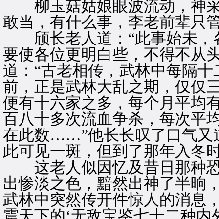
柳玉菇姑娘眼波流动，神采飞
敢当，有什么事，李老前辈只管
颀长老人道：“此事始未，各
要使各位更明白些，不得不从头
道：“古老相传，武林中每隔十
前，正是武林大乱之期，仅仅
便有十六家之多，每个月平均
百八十多次流血争杀，每次平
在此数……”他长长叹了口气又
此可见一斑，但到了那年入冬时
这老人似因忆及昔日那种恐
出惨淡之色，黯然出神了半晌，
武林中突然传开件惊人的消息，
震天下的‘无敌宝鉴七十二种内