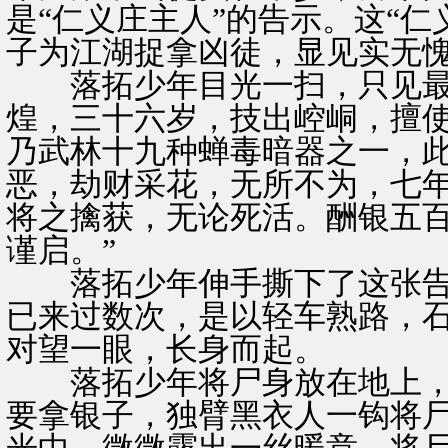
是“仁义庄主人”的告示。这“
子为江湖捉拿凶徒，显见实无愧
落拓少年目光一扫，只见最最
煌，三十六岁，技出崆峒，擅
乃武林十九种蝉毒暗器之一，
恶，劫财采花，无所不为，七
将之擒获，无论死活。酬银五
谨启。”
落拓少年伸手撕下了这张告
已来过数次，是以轻车熟路，
对望一眼，长身而起。
落拓少年将尸身放在地上，
要拿银子，独臂黑衣人一钩将