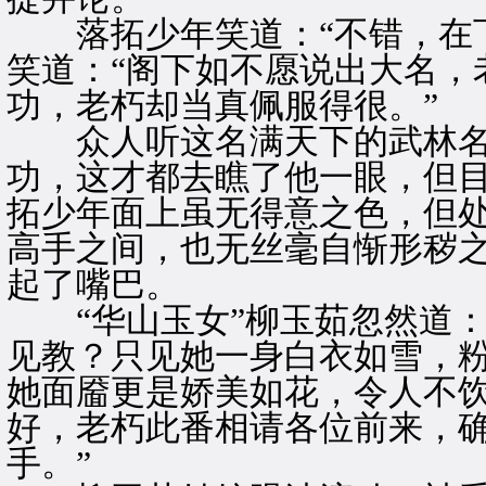
落拓少年笑道：“不错，在下
笑道：“阁下如不愿说出大名，
功，老朽却当真佩服得很。”
众人听这名满天下的武林名
功，这才都去瞧了他一眼，但
拓少年面上虽无得意之色，但
高手之间，也无丝毫自惭形秽
起了嘴巴。
“华山玉女”柳玉茹忽然道：
见教？只见她一身白衣如雪，
她面靥更是娇美如花，令人不饮
好，老朽此番相请各位前来，
手。”