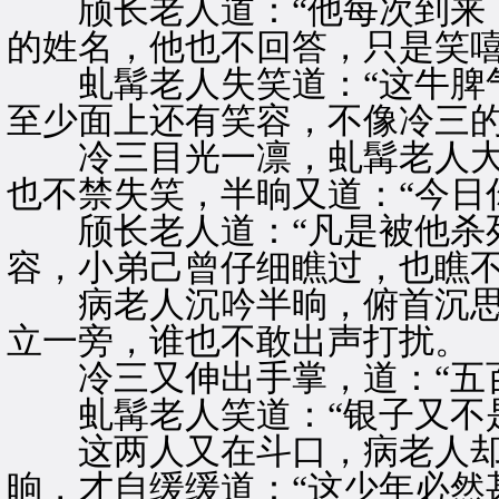
颀长老人道：“他每次到来，
的姓名，他也不回答，只是笑嘻
虬髯老人失笑道：“这牛脾气
至少面上还有笑容，不像冷三的
冷三目光一凛，虬髯老人大
也不禁失笑，半晌又道：“今日
颀长老人道：“凡是被他杀死
容，小弟己曾仔细瞧过，也瞧不
病老人沉吟半晌，俯首沉思
立一旁，谁也不敢出声打扰。
冷三又伸出手掌，道：“五百
虬髯老人笑道：“银子又不是
这两人又在斗口，病老人却
晌，才自缓缓道：“这少年必然