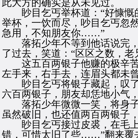
此大方的确实是从未见过。
眇目乞丐举杯道：“好慷慨的
举杯，一饮而尽，吵目乞丐忽然
急用，不知朋友你……”
落拓少年不等到他话说完，
了过去，笑道：“区区之数，老
这五百两银子他赚的极辛苦
左手来，右手去，连眉头都未
眇目乞丐将银子藏起，叹了口
六百两银子，朋友却恁地小气，
落拓少年微微一笑，将身子上
虽然破旧，也还值两百两银子，
眇目乞丐接过皮裘，在毛上吹
错，可惜太旧了些……”翻来覆