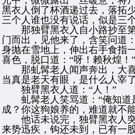
光中，微微露出一丝暖意，将
黑衣人倒了杯酒递过去，落拓
三个人谁也没有说话，似是三
那独臂黑衣入自小路抄至第
门而出，见他来了，含笑问道：
身抛在雪地上，伸出右手食指
喜色，脱口道：“呀！赖秋煌！
那虬髯老人闻声奔出，大喜呼
当真是老天有眼，是什么人宰了
独臂黑衣人道：“人！”
虬髯老人笑骂道：“俺知道是
成？你这狗娘养的，难道就不能
他话未说完，独臂黑衣人突
来势迅疾，钩还未到，已有一