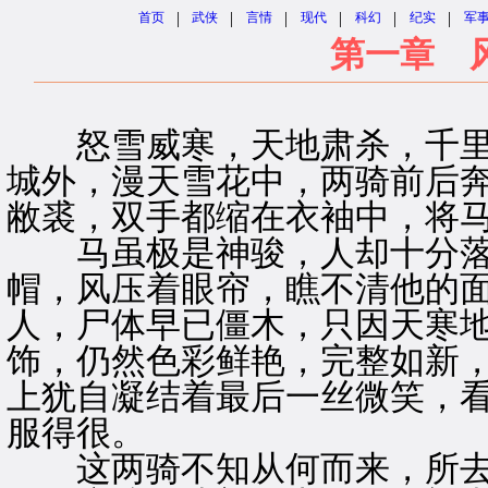
|
|
|
|
|
|
首页
武侠
言情
现代
科幻
纪实
军
第一章 
怒雪威寒，天地肃杀，千里
城外，漫天雪花中，两骑前后
敝裘，双手都缩在衣袖中，将
马虽极是神骏，人却十分落
帽，风压着眼帘，瞧不清他的
人，尸体早已僵木，只因天寒
饰，仍然色彩鲜艳，完整如新
上犹自凝结着最后一丝微笑，
服得很。
这两骑不知从何而来，所去