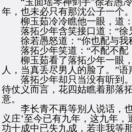
“玉面瑶琴神剑手”徐若愚冷
年，也未必只有那沈公子一个。
柳玉茹冷冷瞧他一眼，道：“
落拓少年含笑接口道：“徐兄
徐若愚怒道：“你也配与我称
落拓少年笑道：“不配不配，
柳玉茹看了落拓少年一眼，不
人，当真丢尽男人的脸了。”语
落拓少年却只当没有听到。“
待仗义而言，花四姑瞧着那落
意。
李长青不再等别人说话，也咳
义庄’至今已有九年，这九年，
功十成中已失九成，若非我等