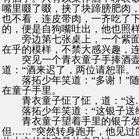
嘴里啜了啜，挟了块蹄膀肥肉
也不看，连皮带肉，一齐吃了
的，便是自狗嘴吐出，他也照
旁边第七张桌上，一个紫面
在乎的模样，不禁大感兴趣，
突见一个青衣童子手捧酒壶
道：“酒来迟了，两位请恕罪。
落拓少年笑道：“多谢！”随
在童子手里。
青衣童子怔了怔，道：“这…
落拓少年笑道：“这银子送给
青衣童子望着手里的银子发
但……”突然转身跑开，他见过