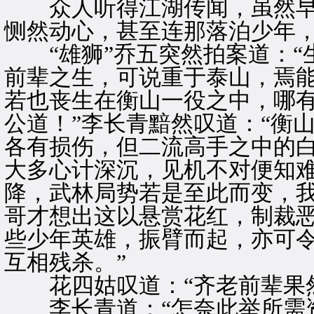
众人听得江湖传闻，虽然早
恻然动心，甚至连那落泊少年
“雄狮”乔五突然拍案道：“
前辈之生，可说重于泰山，焉
若也丧生在衡山一役之中，哪有
公道！”李长青黯然叹道：“衡
各有损伤，但二流高手之中的
大多心计深沉，见机不对便知
降，武林局势若是至此而变，
哥才想出这以悬赏花红，制裁
些少年英雄，振臂而起，亦可
互相残杀。”
花四姑叹道：“齐老前辈果然
李长青道：“怎奈此举所需资