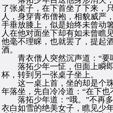
了张桌子，在下首坐了下来，
人，身穿青布僧袍，相貌威严
手垂放膝上，似是始终未曾动
人在他对面坐下却有如未曾瞧
他毫不理睬，也就罢了，提起
酒。
青衣僧人突然沉声道：“要喝
落拓少年一怔，但面上瞬即泛
杯，转到另一张桌子坐上。
这一桌上首，坐的却是个珠
年落坐，先自冷冷道：“在下也
落拓少年道：“哦。”不再多
衣白如雪的绝美女子，瞧见少