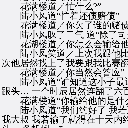
花满楼道／忙什么?”
陆小风道“忙着还债赔债”
花满楼道／你欠了谁的赌债
陆小风叹了口气 道“除了司空
花湖楼道／你怎么会输给他
陆小凤笑道／上次我跟他比赛
次他居然找上了我要跟我比赛翻
花满楼道／你当然会答应”
陆小凤道“谁知道这小子最近
跟头… 一个时辰居然连翻了六百
花满楼道“你输给他的是什么
陆小凤道“我们约好了 我若赢
我大叔 我若输了就得在十天内