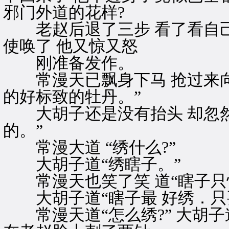
邪门外道的花样?
老赵后退了三步 看了看自己
使唤了 他又惊又怒
刚准备发作。
常漫天已飘身下马 抢过来向
的好标致的牡丹。”
大胡子还是没有抬头 却忽然
的。”
常漫大道 “绣什么?”
大胡子道“绣瞎子。”
常漫天也笑了笑 道“瞎子只
大胡子道“瞎子最 好绣．只
常漫天道“怎么绣?” 大胡子