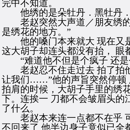
完中不知道。
他绣的是朵牡丹．黑牡丹．
老赵突然大声道／朋友绣的这
是绣花的地方。”
他的嗓门本来就大 现在又是
这大胡子却连头都没有抬， 眼
“难道他不但是个疯子 还是个
老赵忍不住走过去 拍了拍他
让我们……”他的声旨突然停顿
拍肩的时候，大胡子手里的绣
下。连挨一 刀都不会皱眉头的
了什么。
老赵本来连一点都不在乎 可
不回来了 他半边身子竟似已全