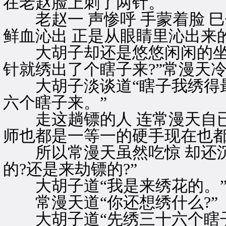
在老赵脸上刺了两针。
老赵一 声惨呼 手蒙着脸 
鲜血沁出 正是从眼睛里沁出来
大胡子却还是悠悠闲闲的坐在
针就绣出了个瞎子来?”常漫天
大胡子淡谈道“瞎子我绣得最
六个瞎子来。”
走这趟镖的人 连常漫天自已
师也都是一等一的硬手现在也
所以常漫天虽然吃惊 却还沉
的?还是来劫镖的?”
大胡子道“我是来绣花的。
常漫天道“你还想绣什么?”
大胡子道“先绣三十六个瞎子