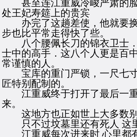
甚至连江重威冷峻严肃的脸上
处王妃寿筵上的贵宾
办完了这趟差使，他就要换上
步也比平常走得快了些。
八个腰佩长刀的锦衣卫士．跟
士中的高手．这八个人更是百中
常谨慎的人。
宝库的重门严锁，一尺七寸厚
匠特别配制的。
江重威终于打开了最后一重门
来。
这地方也正如世上大多数别的
只不过坟墓里还有死人 这里
江重威每次进来时 心里都有