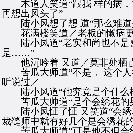
木道人笑道“跟我 样的病．懒
再想出风头了”
陆小风想了想 道“那么难道是
花满楼笑道／老板的懒病更
陆小凤道“老实和尚也不是喜
是……”
他沉吟着 又道／莫非处栖霞
苦瓜大师道“不是， 这个人我
听说过／
陆小风道“他究竟是个什么样
苦瓜大帅道“是个会绣花的男
陆小凤怔了怔 又笑道“会绣花
裁缝师中就有好几个是会绣花的
苦瓜大师道“可是他不但会绣