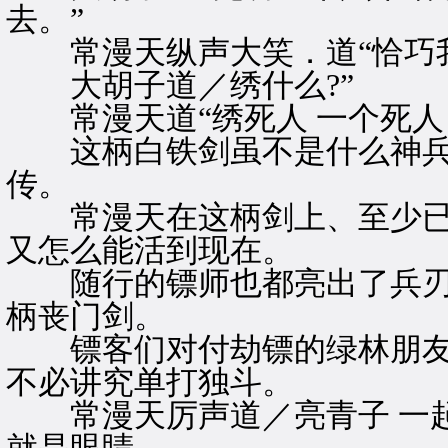
去。”
常漫天纵声大笑．道“恰巧我
大胡子道／绣什么?”
常漫天道“绣死人 一个死人！
这柄白铁剑虽不是什么神兵利
传。
常漫天在这柄剑上、至少已下
又怎么能活到现在。
随行的镖师也都亮出了兵刃 
柄丧门剑。
镖客们对付劫镖的绿林朋友 
不必讲究单打独斗。
常漫天厉声道／亮青子 一起