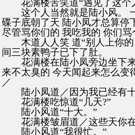
花满楼苦笑道“遇见了这个人
这个人当然就是陆小风。 一
碟子底朝了天 陆小凤才总算停下
尽管骂你们的 我吃我的 你们骂
木道人人笑 道“别人上你的当
间三块素鸭子已下了肚。
花满楼在陆小凤旁边坐下来一
来不太臭的 今天闻起来怎么变
／
陆小凤道／因为我已经有十
花满楼吃惊道“几天?”
陆小风道“十大。”
花满楼皱眉道／这些天你在干
陆小风道“我很忙。”