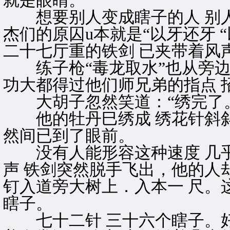
就是眼睛。
想要别人变成瞎子的人 别人
杰们的原囚u本就是“以牙还牙 
二十七厅重的铁剑 已夹带着风
练子枪“毒龙取水”也从旁边
功大都得过他们师兄弟的指点 
大胡子忽然笑道：“绣完了。
他的牡丹巳绣成 绣花针斜斜
然间已到了眼前。
没有人能形容这种速度 几乎
声 铁剑突然脱手飞出，他的人却
钉入道旁大树上．入本一 尺。
瞎子。
七十二针 三十六个瞎子。好