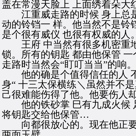
盖在常漫天脸上 上面绣着朵大
江重威走路的时候 身上总是会
动的铃铛一 样。他当然不是铃
是个很有威仪 也很有权威的人
王府 中当然有很多机密重地
锁。所有的钥匙 都由他保管 
走路时当然会“盯叮当当”的响
他的确是个值得信任的人 不
身“ 十三太保横练＼虽然并不
己很难能伤得了他。他要伤人
他的铁砂掌 巳有九成火候 
将钥匙交给他保管…
向都很放心的。现在他正要
两面玉壁。