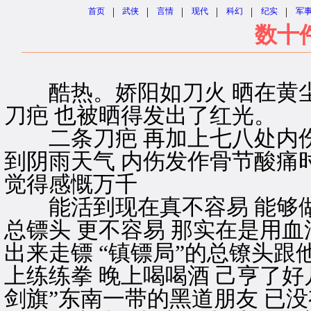
|
|
|
|
|
|
首页
武侠
言情
现代
科幻
纪实
军
数十
酷热。娇阳如刀火 晒在黄尘
刀疤 也被晒得发出了红光。
二条刀疤 再加上七八处内伤
到阴雨天气 内伤发作骨节酸痛
觉得感慨万千
能活到现在真不容易 能够做
总镖头 更不容易 那实在是用
出来走镖 “镇镖局”的总镣头跟
上练练拳 晚上喝喝酒 己亨了好
剑旗”东南一带的黑道朋友 已没