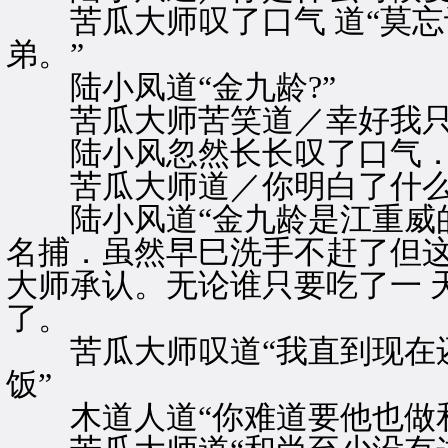
苦瓜大师叹了口气 道“莫忘
弟。”
陆小凤道“金九龄?”
苦瓜大师苦笑道／幸好我只有
陆小风忽然长长叹了口气．道
苦瓜大师道／你明白了什么
陆小风道“金九龄是江重威的
名捕．虽然早巳洗手不赶了但这
大师承认。无论谁只要吃了一 
了。
苦瓜大师叹道“我直到现在还
饭”
木道人道“你难道要他也做和