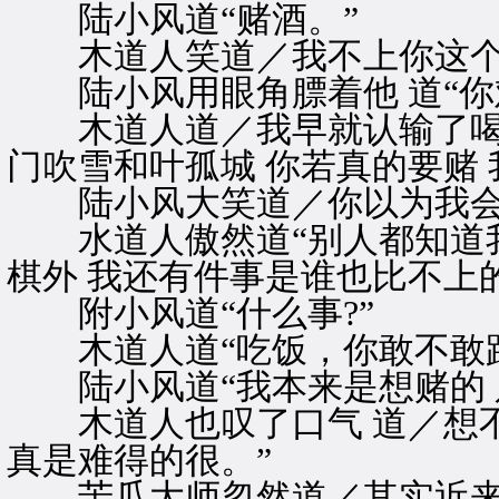
陆小风道“赌酒。”
木道人笑道／我不上你这个
陆小风用眼角膘着他 道“你难
木道人道／我早就认输了喝酒
门吹雪和叶孤城 你若真的要赌
陆小风大笑道／你以为我会上
水道人傲然道“别人都知道我
棋外 我还有件事是谁也比不上
附小风道“什么事?”
木道人道“吃饭，你敢不敢跟
陆小风道“我本来是想赌的 
木道人也叹了口气 道／想不
真是难得的很。”
苦瓜大师忽然道／其实近来江