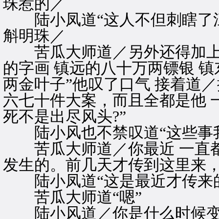
珠惹的／
陆小凤道“这人不但刺瞎了江
斛明珠／
苦瓜大师道／另外还得加上华
的字画 镇远的八十万两镖银 镇
两金叶子”他叹了口气 接着道
六七十件大案，而且全都是他 
死不是出尽风头?”
陆小风也不禁叹道“这些事我
苦瓜大师道／你最近 一直都
发生的。前几天才传到这里来，
陆小凤道“这是最近才传来的
苦瓜大师道“嗯”
陆小风道／你是什么时候变得