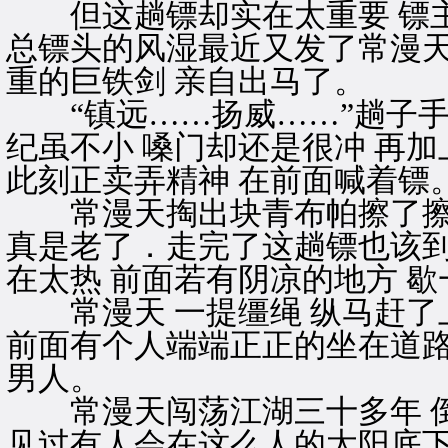
但这趟镖却实在太重要 镖主
总镖头的风湿最近又发了常漫
重的巨铁剑 亲自出马了。
“镇远……扬威……”趟子手
纪虽不小 嗓门却还是很冲 再
此刻正卖弄精神 在前面喊着镖
常漫天掏出块青布帕擦了擦汗
真是老了．走完了这趟镖也该
在太热 前面若有阴凉的地方 歇
常漫天 一提缰绳 纵马赶了上
前面有个人端端正正的坐在道路
男人。
常漫天闯荡江湖三十多年 倒
见过有人会在这么人的太阳底下