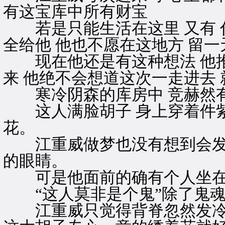
有这宝库中所有财宝
若是只能生活在这里 又有 
全给他 他也不愿在这地方 留一
现在他还是有这种想法 他推
来 他绝不会想道这次一走进去
寒冷阴森的库房中 竞赫然有
这人满脸胡子 身上穿着件紫红
花。
江重威做梦也没有想到会发生
的眼睛。
可是他面前的确有个人坐在那
“这人莫非是个鬼”除了鬼魂外
江重威只觉得背脊忽然发冷 