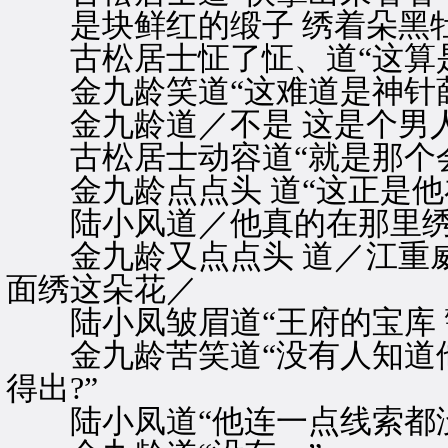
是块鲜红的缎子 绣着朵黑
古松居士怔了怔、道“这算是
金九龄笑道“这难道是神针薛
金九龄道／不是 这是个男人
古松居士动容道“就是那个会
金九龄点点头 道“这正是他
陆小风道／他真的在那里绣花
金九龄又点点头 道／江重威
面绣这朵花／
陆小凤皱眉道“王府的宝库 警
金九龄苦笑道“没有人知道他
得出?”
陆小凤道“他连一点线索都没