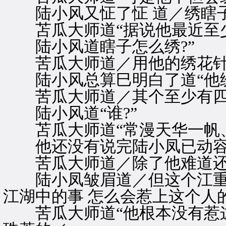
陆小风又怔了怔 道／绣瞎子
苫瓜大师道“据说他最近至少
陆小风道瞎子怎么绣?”
苦瓜大师道／用他的绣花针绣
陆小风总算巳明白了道“他
苦瓜大师道／其个至少有四
陆小风道“谁?”
苫瓜大师道“常漫天华一帆、
他还没有说完陆小凤已动容道
苦瓜大师道／除了他难道还有
陆小凤皱眉道／但这个江重威
江湖中的事 怎么会惹上这个人的
苦瓜大师道“他根本没有惹这