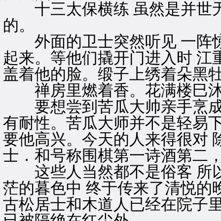
十三太保横练 虽然是并世无
的。
外面的卫士突然听见 一阵惊
起来。等他们撬开门进入时 江
盖着他的脸。缎子上绣着朵黑
禅房里燃着香。花满楼巳沐浴
要想尝到苦瓜大帅亲手烹成的
有耐性。苦瓜大师并不是轻易下
要他高兴。今天的人来得很对 
士．和号称围棋第一诗酒第二
这些人当然都不是俗客 所以
茫的暮色中 终于传来了清悦的
古松居士和木道人已经在院子里
已被隔绝在红尘外。