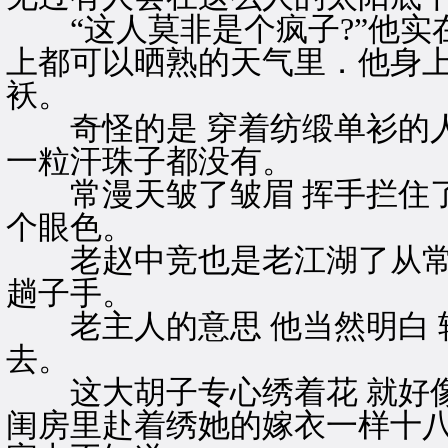
“这人莫非是个疯子?”他实在
上都可以晒熟的天气里．他身
袄。
奇怪的是 穿着纺缎单衫的人
一粒汗珠子都没有。
常漫天皱了皱眉 挥手拦住了
个眼色。
老赵中竞也是老江湖了从常漫
趟子手。
老主人的意思 他当然明白 
去。
这大胡子专心绣着花 就好像
闺房里赴着绣她的嫁衣一样十