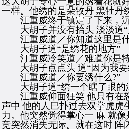
这大胡子专心一意的绣着花就
一样。他绣的是朵牧丹 黑牡丹
江重威终于镇定了下来，沉声
大胡子并没有抬头 淡淡道“走
江重威道／你知道这里是什么
大胡子道“是绣花的地方”
汀重威冷笑道／难道你是特地
大胡子点点头 道“因为我要
江重威道／你要绣什么?”
大胡子道“绣一个瞎了眼的江
江重威仰面狂笑 他只有在怒
声中 他的人巳扑过去双掌虎虎
力。他突然觉得掌心一 麻 就
竞突然消失无际。就在这时 阵