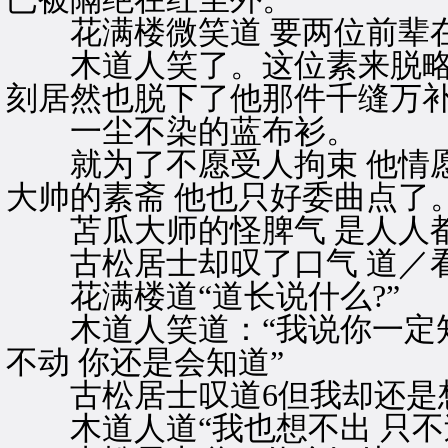
花满楼微笑道 要两位前辈在
木道人笑了。这位素来脱略形
刻居然也脱下了他那件千缝万补
一尘不染的蓝布衫。
就为了不愿受人拘束 他情愿
大帅的素斋 他也只好委曲点了
苫瓜大师的怪脾气 是人人
古松居士却叹了口气 道／看
花满楼道“道长说什么?”
木道人笑道：“我说你一定知
不动 你还是会知道”
古松居士叹道6但我却还是想不
木道人道“我也想不出 只不