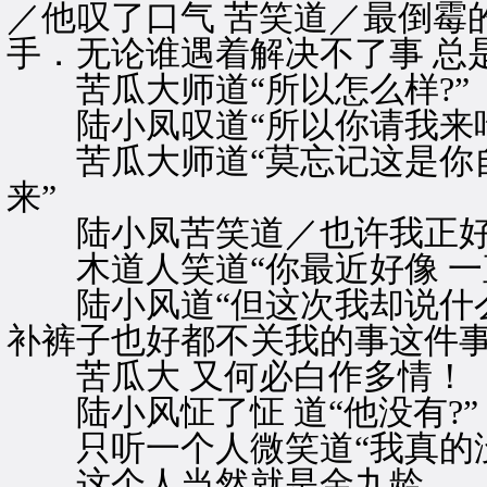
／他叹了口气 苦笑道／最倒霉
手．无论谁遇着解决不了事 总
苦瓜大师道“所以怎么样?”
陆小凤叹道“所以你请我来吃
苦瓜大师道“莫忘记这是你自
来”
陆小凤苦笑道／也许我正好倒
木道人笑道“你最近好像 一
陆小风道“但这次我却说什么
补裤子也好都不关我的事这件事
苦瓜大 又何必白作多情！
陆小风怔了怔 道“他没有?”
只听一个人微笑道“我真的没
这个人当然就是金九龄。