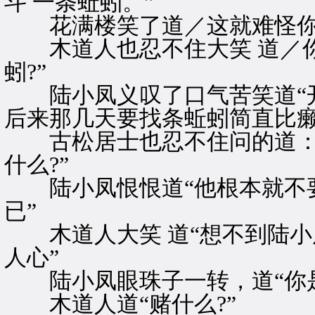
斗 一条蚯蚓。”
花满楼笑了道／这就难怪你
木道人也忍不住大笑 道／你
蚓?”
陆小凤义叹了口气苦笑道“开
后来那几天要找条蚯蚓简直比癞
古松居士也忍不住问的道：
什么?”
陆小凤恨恨道“他根本就不要
已”
木道人大笑 道“想不到陆小凤
人心”
陆小凤眼珠子一转，道“你是不
木道人道“赌什么?”