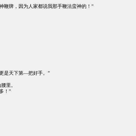
神鞭牌，因为人家都说我那手鞭法蛮神的！”
更是天下第—把好手。”
山腰里。
多！”