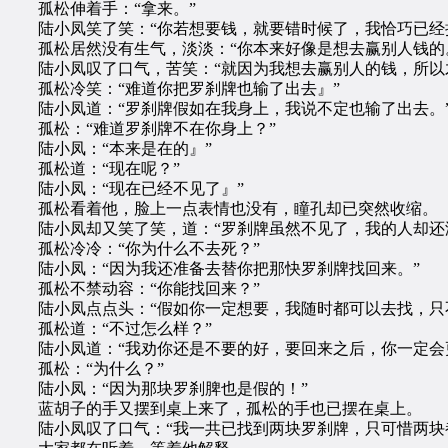
孤松伸着手：“拿来。”
陆小凤笑了笑：“你若想要钱，就要错时候了，我恰巧已经把
孤松居然没有生气，淡淡：“你本来好像是想去赢别人钱的
陆小凤叹了口气，苦笑：“就因为我想去赢别人的钱，所以才
孤松冷笑：“难道你把罗刹牌也输了出去』”
陆小凤道：“罗刹牌假如在我身上，我说不定也输了出去。
孤松：“难道罗刹牌不在你身上？”
陆小凤：“本来是在的』”
孤松道：“现在呢？”
陆小凤：“现在已经不见了』”
孤松看着他，脸上一点表情也没有，瞳孔却已突然收缩。
陆小凤却又笑了笑，道：“罗刹牌虽然不见了，我的人却还
孤松冷冷：“你为什么不去死？”
陆小凤：“因为我还准备去替你把那快罗刹牌找回来。”
孤松不禁动容：“你能找回来？”
陆小凤点点头：“假如你一定想要，我随时都可以去找，只
孤松道：“不过怎么样？”
陆小凤道：“我劝你还是不要的好，要回来之后，你一定会
孤松：“为什么？”
陆小凤：“因为那块罗刹脾也是假的！”
蓝胡子的手又摆到桌上来了，孤松的手也已摆在桌上。
陆小凤叹了口气：“我一共已找到两块罗刹牌，只可惜两块