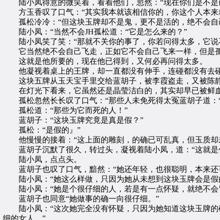
陆小凤得意的微笑着，看着他们，忽然：“现在你们是不是已
方玉香叹了口气：“其实我本就该相信你的，你这个人本来
孤松冷冷：“但这块玉牌却不是鬼，更不是活的，绝不会自
陆小凤：“当然不会JH孤松道：“它是怎么来的？”
陆小凤笑了笑：“那就不关你的事了，你若问得太多，它说
它当然绝不会自己飞走，正如它不会自己飞来一样，但是孤
这就是他所要的，现在他已得到，又何必再问得太多。
他凝视着桌上的王牌，却一直都没有伸手，连碰都没有去
这块五牌从玉天宝手里交给蓝胡子，被李霞盗走，又被陈静
在灯光下看来，它虽然还是晶莹洁白的，其实却早已被鲜血
孤松忽然长长叹了口气：“那些人未免死得太冤蓝胡子道：“
孤松道：“那些为它而死的人！”
蓝胡子：“这块玉牌究竟是真是假？”
孤松：“是假的』”
他慢慢的接着：“这上面的雕刻，的确已可乱真，但玉质却
蓝胡子沉默了很久，转过头，凝视着陆小凤，道：“这就是
陆小凤，点点头。
蓝胡子也叹了口气，黯然：“她还年轻，也很聪明，本来还可
陆小凤：“她这么样做，只因为她从未想到这块玉牌会是假
陆小凤：“她是个很仔细的人，若是有一点怀疑，就绝不会
蓝胡子也同意“她做事的确一向很仔细。”
陆小凤：“这次她完全没有怀疑，只因为她知道这块玉牌的确
细的女人。”