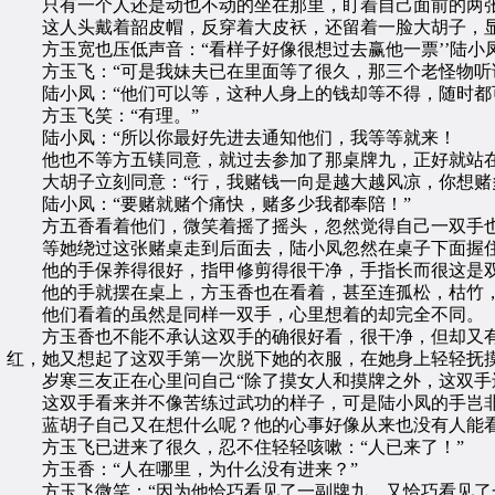
只有一个人还是动也不动的坐在那里，盯着自己面前的两张
这人头戴着韶皮帽，反穿着大皮袄，还留着一脸大胡子，显
方玉宽也压低声音：“看样子好像很想过去赢他一票’’陆小凤
方玉飞：“可是我妹夫已在里面等了很久，那三个老怪物听
陆小凤：“他们可以等，这种人身上的钱却等不得，随时都
方玉飞笑：“有理。”
陆小凤：“所以你最好先进去通知他们，我等等就来！
他也不等方五镁同意，就过去参加了那桌牌九，正好就站在那
大胡子立刻同意：“行，我赌钱一向是越大越风凉，你想赌
陆小凤：“要赌就赌个痛快，赌多少我都奉陪！”
方五香看着他们，微笑着摇了摇头，忽然觉得自己一双手
等她绕过这张赌桌走到后面去，陆小凤忽然在桌子下面握住
他的手保养得很好，指甲修剪得很干净，手指长而很这是双
他的手就摆在桌上，方玉香也在看着，甚至连孤松，枯竹，
他们看着的虽然是同样一双手，心里想着的却完全不同。
方玉香也不能不承认这双手的确很好看，很干净，但却又有谁
红，她又想起了这双手第一次脱下她的衣服，在她身上轻轻抚
岁寒三友正在心里问自己“除了摸女人和摸牌之外，这双手
这双手看来并不像苦练过武功的样子，可是陆小凤的手岂
蓝胡子自己又在想什么呢？他的心事好像从来也没有人能
方玉飞已进来了很久，忍不住轻轻咳嗽：“人已来了！”
方玉香：“人在哪里，为什么没有进来？”
方玉飞微笑：“因为他恰巧看见了一副牌九，又恰巧看见了一