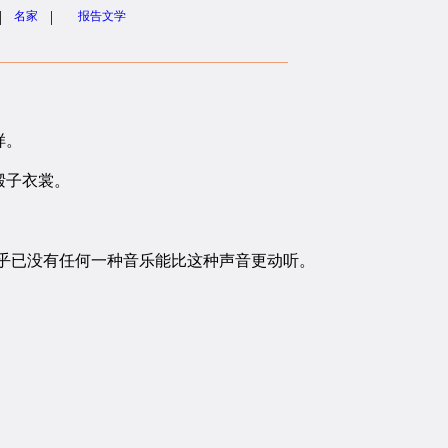
|
|
名家
报告文学
样。
缎子衣裳。
乎已没有任何一种音乐能比这种声音更动听。