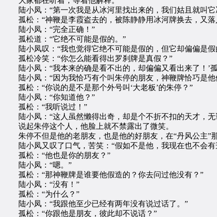
大家都在听着，等着他解释。
陆小凤：“第一次我是从冰河里找出来的，我们姑且就叫它冰
孤松：“神鞭是李霞盗去的，被陈静静用冰河牌换去，又落
陆小凤：“完全正确！”
孤松道：“它绝不可能是假的。”
陆小凤叹：“我也觉得它绝不可能是假的，但它却偏偏是假
孤松冷笑：“你怎么能看得出罗刹牌是真假？”
陆小凤：“我本来的确是看不出的，却偏偏又看出来了！’孤
陆小凤：“因为我恰巧有个叫朱停的朋友，神鞭牌恰巧是他
孤松：“你说的是不是那个外号叫‘大老板’的朱停？”
陆小凤：“你知道他？”
孤松：“我听说过！”
陆小凤：“这人虽然懒得出奇，却是个不折不扣的天才，无论
说起朱停这个人，他脸上就不禁露出了微笑。
朱停不但是他的老朋友，也是他的好朋友，在“丹风公主”那
陆小凤又叹了口气，苦笑：“假如不是他，我现在也不会有这
孤松：“他也是你的朋友？”
陆小凤：“嗯。”
孤松：“那神鞭牌是谁要他假造的？你去问过他没有？”
陆小凤：“没有！”
孤松：“为什么？”
陆小凤：“我跟他至少已经有两年没有说过话了。”
孤松：“你跟他是朋友，彼此却不说话？”