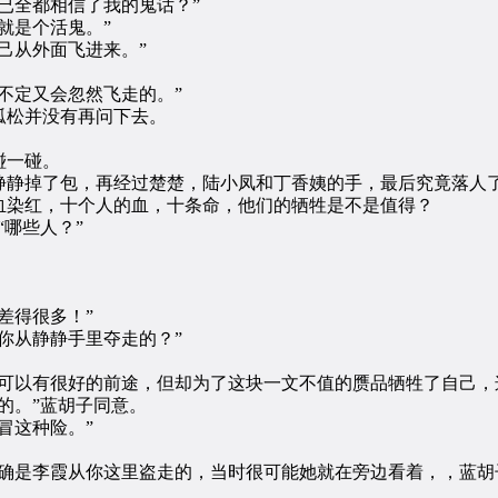
全都相信了我的鬼话？”
就是个活鬼。”
己从外面飞进来。”
不定又会忽然飞走的。”
松并没有再问下去。
碰一碰。
静掉了包，再经过楚楚，陆小凤和丁香姨的手，最后究竟落人
染红，十个人的血，十条命，他们的牺牲是不是值得？
哪些人？”
差得很多！”
你从静静手里夺走的？”
以有很好的前途，但却为了这块一文不值的赝品牺牲了自己，
的。”蓝胡子同意。
冒这种险。”
是李霞从你这里盗走的，当时很可能她就在旁边看着，，蓝胡