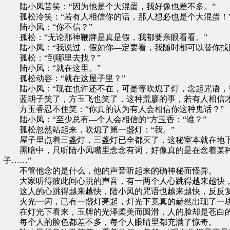
陆小凤苦笑：“因为他是个大混蛋，我好像也差不多。”
孤松冷笑：“若有人相信你的话，那人想必也是个大混蛋！
陆小凤：“你不信？”
孤松：“无论那神鞭牌是真是假，我都要亲眼看看。”
陆小凤：“我说过，假如你—定要看，我随时都可以替你找
孤松：“到哪里去找？”
陆小凤：“就在这里。”
孤松动容：“就在这屋子里？”
陆小凤：“现在也许还不在，可是等吹熄了灯，念起咒语，
蓝胡子笑了，方玉飞也笑了，这种荒廖的事，若有人相信才
方玉香忍不住笑：“你真的认为有人会相信你这种鬼话？”
陆小凤：“至少总有—个人会相信的“方玉香：“谁？”
孤松忽然站起来，吹熄了第一盏灯：“我。”
屋子里点着三盏灯，三盏灯已全都灭了，这秘室本就在地下
黑暗中，只听陆小凤嘴里念念有词，好像真的是在念着某种神
子……”
不管他念的是什么，他的声音听起来的确神秘而怪异。
大家听得彼此间心跳的声音，有一两个人心跳得越来越快，
这人的心跳得越来越快，陆小凤的咒语也越来越快，反反复复
火光一闪，已有一盏灯亮起，灯光下竟真的赫然出现了一
在灯光下看来，玉牌的光泽柔美而圆滑，人的脸却是苍白的
每个人的脸色都差不多，每个人眼睛里都充满了惊奇。