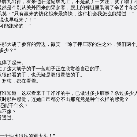
牌九出神，看来他在这副牌九上，不是赢了一大注，就了输了
然是个刚从关外回来的采参客，腰上的裤链里装满了辛苦半年换
笑：“只有赢来的钱化起来最痛快，这种机会我怎么能错过！”
说也早就来了！”
可能跑光的！”
大胡子参客的旁边，微笑：“除了押庄家的注之外，我们两个
多少？”
也痒了起来。
了这大胡子的手一蓝胡子正在欣赏着自己的手。
很好看的手，也无疑是双很灵敏的手。
寒梅，都在看着。
知道，这双看来干干净净的手，已做过多少脏事？杀过多少人
摸时那种感觉，连她自己都分不出那究竟是种什么样的感觉？
还能干什么？
非不像？
看透过。
个油水很足的冤大头！”