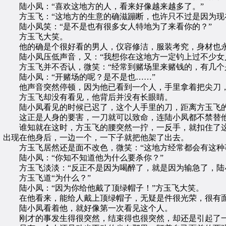
陆小凤：“喜欢这地方的人，看来好像越来越多了。”
方玉飞：“这地方的生意的确滋蹦断，也许只不过是因为现在
陆小凤笑：“是不是也有很多女人特地为了来看你的？”
方玉飞大笑。
他的确是个很好看的男人，仪容修洁，服装考究，身材也永
陆小凤压低声音，又：“我想你在这地方一定钓上过不少女
方玉飞并不否认，微笑：“经常到赌场里来赌钱的，有几个
陆小凤：“开赌场的呢？是不是也……”
他声音突然停顿，因为他已看到一个人，手里拿着把尖刀，
方玉飞却没有看见，他背后并没有长眼睛。
陆小凤看见的时候已迟了，这个人手里的刀，距离方玉飞的
这正是人身的要害，一刀就可以致命，连陆小凤都不禁替他
谁知就在这时，方玉飞的腰突然一拧，一反手，就扣住了这个
出现在他身后，一边一个，一下子就把他架了出去。
方玉飞居然还是面不改色，微笑：“这地方经常都会有这种
陆小凤：“你知不知道他为什么要杀你？”
方玉飞淡淡：“反正不是因为喝醉了，就是因为输急了，陆小
方玉飞道“为什么？”
陆小凤：“因为你给他戴了顶绿帽子！”方玉飞大笑。
在他看来，能给人戴上顶绿帽子，无疑是件很光荣，很有面
陆小凤看着他，就好像第一次看见这个人。
刚才的事发生得很突然，结束得也很突然，却还是引起了一