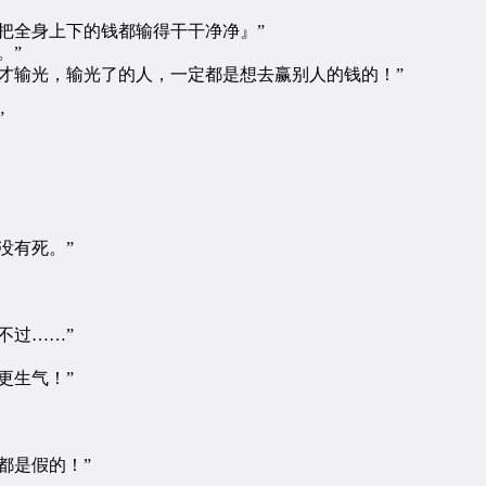
全身上下的钱都输得干干净净』”
。”
输光，输光了的人，一定都是想去赢别人的钱的！”
”
没有死。”
不过……”
更生气！”
都是假的！”