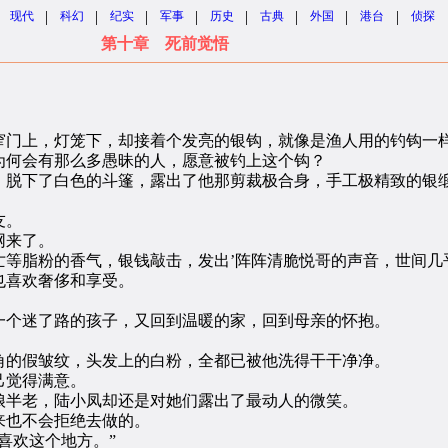
|
|
|
|
|
|
|
|
现代
科幻
纪实
军事
历史
古典
外国
港台
侦探
第十章 死前觉悟
门上，灯笼下，却接着个发亮的银钩，就像是渔人用的钓钩一
何会有那么多愚昧的人，愿意被钓上这个钩？
脱下了白色的斗篷，露出了他那剪裁极合身，手工极精致的银
友。
网来了。
脂粉的香气，银钱敲击，发出’阵阵清脆悦哥的声音，世间几
喜欢奢侈和享受。
个迷了路的孩子，又回到温暖的家，回到母亲的怀抱。
的假皱纹，头发上的白粉，全都已被他洗得干干净净。
己觉得满意。
半老，陆小凤却还是对她们露出了最动人的微笑。
也不会拒绝去做的。
喜欢这个地方。”