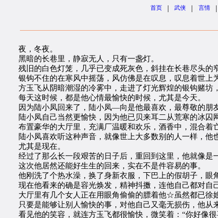
|
|
|
首页
武侠
言情
夜，冬夜。
黑暗的长巷里，静寂无人，只有一盏灯。
残旧的白色灯笼，几乎已变成死灰色，斜挂在长巷尽头的窄
银钩不住的在寒风中摇荡，风仿佛是在叹息，叹息着世上为
方玉飞从阴暗潮湿的冷雾中，走进了灯光辉煌的银钩赌坊，
每天这时候，都是他心情最愉快的时候，尤其是今天。
因为陆小凤回来了，陆小凤—向是他最喜欢，最尊敬的朋
陆小凤自己当然更愉快，因为他已贝来耳二从荒寒的冰囚
布置豪华的大厅里，充满厂温暖和欢乐，酒香中，混合着亡等
陆小凤喜欢听这种声音，就像世上大多数别的人一样，他也
尤其是现在。
经过了那么长一段艰苦的日子后，重回到这里，他就像是一
这次他居然还能好生生的回来，实在不是件容易的事。
他刚洗了个热水澡，换了身新衣服，下巴上的假胡子，眼角
现在他看来的确是容光焕发，精神抖擞，连他自己都对自
大厅里有几个女人正在用眼角偷偷的膘着他☆虽然都已徐娘
只要是能够让别人愉快的事，对他自己又毫无损伤，他从来
看见他的笑容，就连方玉飞都很愉快，微笑着：“你好像很