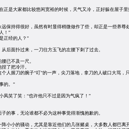
正是大家都比较悠闲宽裕的时候，天气又冷，正好躲在屋子里
远保持得很好，虽然有时显得稍微做作了些，却正是一些养尊处
人！”
是正经的人？”
从后面扑过来，一刀往方玉飞的左腰下刺了过去。
腰已不及一尺。
捏了把冷汗。
人握刀的腕子“叮”的一声，尖刀落地，拿刀的人破口大骂，
事的。”
凤笑了笑：“也许他只不过是因为气疯了！”
子的事，无论谁都不必为这种事觉得渐愧抱歉的。
阵小小的骚动，尤其是靠近他们的几张赌桌，大多数人都巴离开