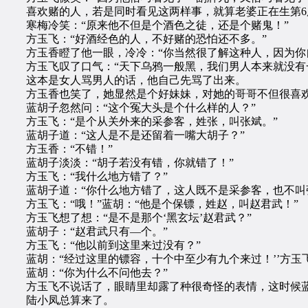
喜欢赌的人，若是同时看见这两样事，就算老婆正在生第6
寒梅冷笑：“原来他不但是个酒色之徒，还是个赌鬼！”
方玉飞：“好酒经色的人，不好赌的恐怕还不多。”
方玉香瞪了他一眼，冷冷：“你当然很了解这种人，因为你
方玉飞叹了口气：“天下乌鸦一般黑，我们男人本来就没有
这本是女人骂男人的话，他自己先骂了出来。
方玉香也笑了，她显然是个好妹妹，对她的哥哥不但很喜欢
蓝胡子忽然问：“这个冤大头是个什么样的人？”
方玉飞：“是个从关外来的采参客，姓张，叫张斌。”
蓝胡子道：“这人是不是还留着一嘴大胡子？”
方玉香：“不错！”
蓝胡子淡淡：“胡子若没有错，你就错了！”
方玉飞：“我什么地方错了？”
蓝胡子道：“你什么地方错了，这人既不是采参客，也不叫
方玉飞：“哦！”蓝胡：“他是个保镖，姓赵，叫赵君武！”
方玉飞想了想：“是不是那个‘黑玄坛’赵君武？”
蓝胡子：“赵君武只有—个。”
方玉飞：“他以前到这里来过没有？”
蓝胡：“经过这里的镖容，十个中至少有九个来过！’’方玉飞
蓝胡：“你为什么不问他去？”
方玉飞不说话了，眼睛里却露了种很奇怪的表情，这时候蓝
陆小凤总算来了。