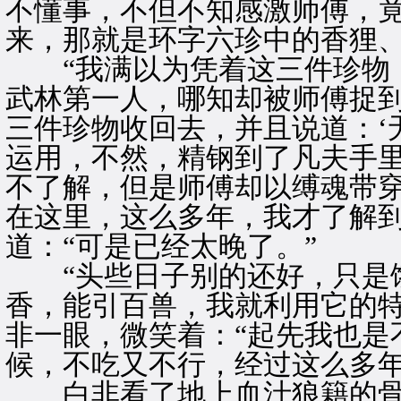
不懂事，不但不知感激师傅，
来，那就是环字六珍中的香狸、
“我满以为凭着这三件珍物，
武林第一人，哪知却被师傅捉
三件珍物收回去，并且说道：‘
运用，不然，精钢到了凡夫手里
不了解，但是师傅却以缚魂带
在这里，这么多年，我才了解到
道：“可是已经太晚了。”
“头些日子别的还好，只是饿
香，能引百兽，我就利用它的特
非一眼，微笑着：“起先我也是
候，不吃又不行，经过这么多年
白非看了地上血汁狼籍的骨