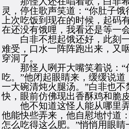
那怪人还在唱着歌，白非希
灵，停住歌声笑道：“你肚子饿
上次吃饭到现在的时候，起码
在还没有饿哩，我看还是等一会
白非不想起饿还好，此刻一
难受，口水一阵阵跑出来，又
穿洞了。
那怪人咧开大嘴笑着说：“你
吃。”他闭起眼睛来，缓缓说道
一大碗清炖火腿汤。”白非也不
快，眼前仿佛现出香酥鸡和脆
他不知道这怪人能从哪里弄
他能快些弄来，他自慰地忖道：
怎么吃得这么肥。”悄悄用眼睛