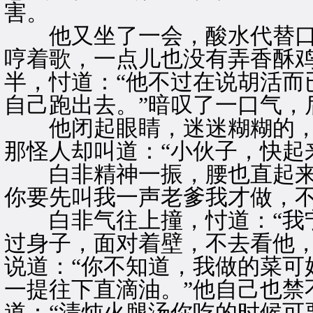
害。
他又坐了一会，酸水代替口
哼着歌，一点儿也没有弄香酥
半，忖道：“他不过在说胡活而
自己跑出去。”暗叹了一口气，
他闭起眼睛，迷迷糊糊的，
那怪人却叫道：“小伙子，快起
白非精神一振，腰也直起来了
你要先叫我一声老爹我才做，不
白非气往上撞，忖道：“我宁
过身子，面对着壁，不去看他
说道：“你不知道，我做的菜可
一提往下直滴油。”他自己也禁
道：“清炖火腿汤你吃的时候可