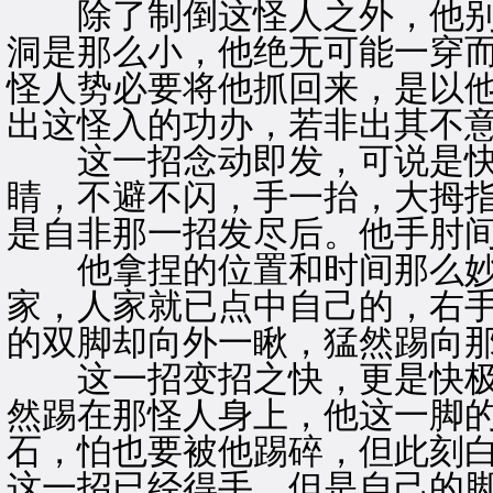
除了制倒这怪人之外，他别
洞是那么小，他绝无可能一穿
怪人势必要将他抓回来，是以
出这怪入的功办，若非出其不
这一招念动即发，可说是快
睛，不避不闪，手一抬，大拇
是自非那一招发尽后。他手肘
他拿捏的位置和时间那么妙
家，人家就已点中自己的，右
的双脚却向外一瞅，猛然踢向
这一招变招之快，更是快极，
然踢在那怪人身上，他这一脚
石，怕也要被他踢碎，但此刻白
这一招已经得手，但是自己的