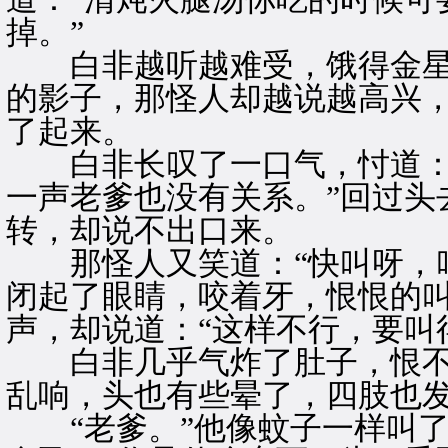
掉。”
白非越听越难受，饿得金星
的影子，那怪人却越说越高兴
了起来。
白非长叹了一口气，忖道：“
一声老爹也没有关系。”回过头
转，却说不出口来。
那怪人又笑道：“快叫呀，叫
闭起了眼睛，咬着牙，恨恨的叫
声，却说道：“这样不行，要叫
白非几乎气炸了肚子，恨不
乱响，头也有些晕了，四肢也
“老爹。”他像蚊子一样叫了