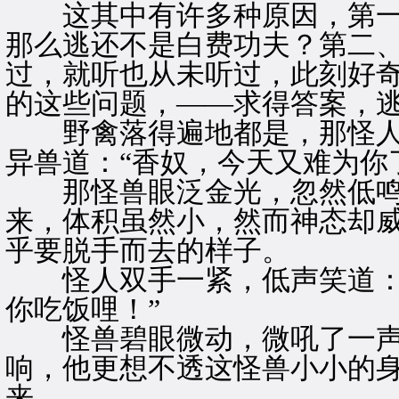
这其中有许多种原因，第一
那么逃还不是白费功夫？第二
过，就听也从未听过，此刻好
的这些问题，——求得答案，
野禽落得遍地都是，那怪人
异兽道：“香奴，今天又难为你
那怪兽眼泛金光，忽然低鸣
来，体积虽然小，然而神态却
乎要脱手而去的样子。
怪人双手一紧，低声笑道：“
你吃饭哩！”
怪兽碧眼微动，微吼了一声，
响，他更想不透这怪兽小小的
来。