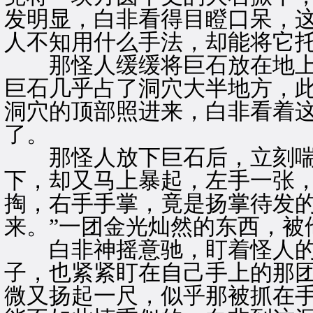
发明显，白非看得目瞪口呆，
人不知用什么手法，却能将它
那怪人缓缓将巨石放在地上
巨石几乎占了洞穴大半地方，
洞穴的顶部照进来，白非看着
了。
那怪人放下巨石后，立刻喘
下，却又马上暴起，左手一张
掏，右手手掌，竟是扬掌待发的
来。”一团金光灿然的东西，被
白非神摇意驰，盯着怪人的
子，也紧紧盯在自己手上的那
微又扬起一尺，似乎那被抓在