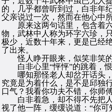
子，近数十年武林中虽已无人
的，几乎都曾听到过，白非年
父亲说过一次，然而在他心中
原来这两句话里，包含着六
物，武林中人称为环字六珍，
极少，近数十年来，更是已经
了出来。
怪人睁开眼来，似笑非笑的
白非心里“怦怦”的跳着，恨
哪知那怪老人却岔开话头，问
究竟是为着什么，是不是邱独
口气？我看你功夫不错，你师傅
白非着急，却不得不先把人
视了他一阵，缓缓说道：“你可