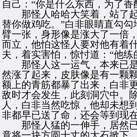
自己：“你是什么东西，为了香
那怪人哈哈大笑着，站了起来
替你做鸡吃。”白非眼睛直勾勾
臂一张，身形像是涨大了一倍，
而立，他怕这怪人要对他有着
夫，着实害怕，惊忖道：“他练
那怪人这一运气，本来已是
然涨了起来，皮肤像是有一颗
额上的青筋都暴了出来，白非
敌时才会发生，此刻洞穴中。
人，白非当然吃惊，他却未想
非都早已送了命，还会等到现
那怪人猛的一伸手，居然已
竟将一块方圆十丈的大石掀下