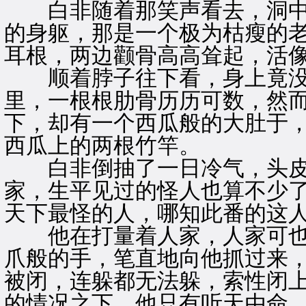
白非随着那笑声看去，洞中
的身躯，那是一个极为枯瘦的
耳根，两边颧骨高高耸起，活
顺着脖子往下看，身上竟没
里，一根根肋骨历历可数，然
下，却有一个西瓜般的大肚于
西瓜上的两根竹竿。
白非倒抽了一日冷气，头皮
家，生平见过的怪人也算不少
天下最怪的人，哪知此番的这
他在打量着人家，人家可也
爪般的手，笔直地向他抓过来
被闭，连躲都无法躲，索性闭
的情况之下，他只有听天由命