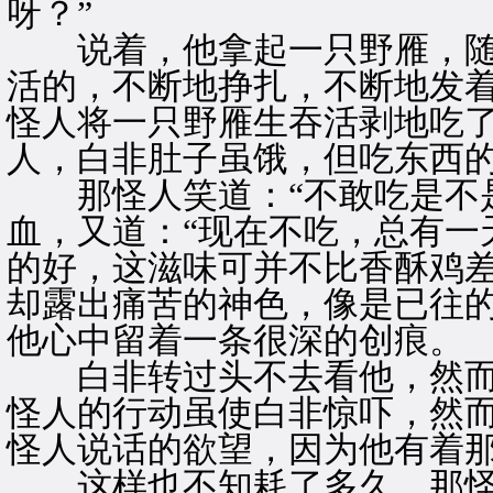
呀？”
说着，他拿起一只野雁，随
活的，不断地挣扎，不断地发
怪人将一只野雁生吞活剥地吃
人，白非肚子虽饿，但吃东西
那怪人笑道：“不敢吃是不是
血，又道：“现在不吃，总有一
的好，这滋味可并不比香酥鸡差
却露出痛苦的神色，像是已往
他心中留着一条很深的创痕。
白非转过头不去看他，然而
怪人的行动虽使白非惊吓，然
怪人说话的欲望，因为他有着
这样也不知耗了多久，那怪人