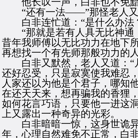
他长叹一声，白非也不免黯
“还有一法——”那怪老人又
白非连忙道：“是什么办法？
“那就是若有人具无比神通，
昔年我师傅以无比功力在地下
再想找一个有先师那般功力的人
白非又默然，老人又道：“几
还好忍受，只是寂寞使我难忍
人家还以为他是个君子，哪知
在还天天来，想再骗我的香狸
如何花言巧语，只要他一进这洞
上又露出一种奇异的光彩。
白非暗暗一惊，这身世诡异
年，心理自然难免不正常，白