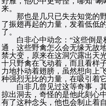
野雁，他心中更奇怪，哪知“唰
来。
那也是几只已失去知觉的野
了振翅再起的力量，发着低低
了。
白非心中动念：“这些倒是极
通，这些野禽怎么会无缘无故
禁大变，原来在这洞穴露出天
十只野禽在飞动着，而且看样
力地扑动着翅膀，虽然想向上
种强烈无比的力量，在吸引着
白非几曾见过这等奇事，其
掠出洞去，奇怪的是他此刻心
有了这种念头，他也会制止着