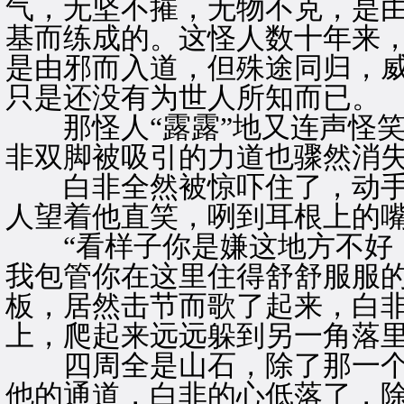
气，无坚不摧，无物不克，是
基而练成的。这怪人数十年来
是由邪而入道，但殊途同归，
只是还没有为世人所知而已。
那怪人“露露”地又连声怪笑
非双脚被吸引的力道也骤然消失
白非全然被惊吓住了，动手
人望着他直笑，咧到耳根上的
“看样子你是嫌这地方不好，
我包管你在这里住得舒舒服服的
板，居然击节而歌了起来，白
上，爬起来远远躲到另一角落
四周全是山石，除了那一个
他的通道，白非的心低落了，