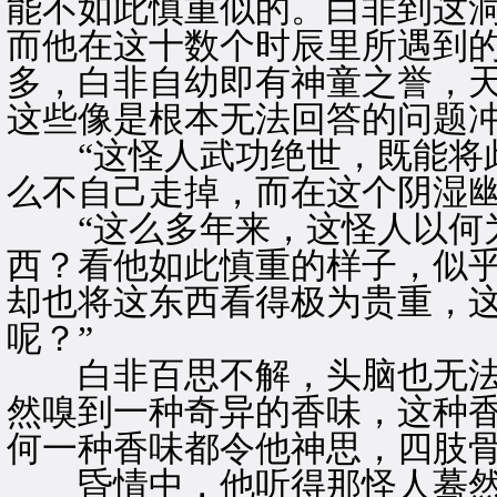
能不如此慎重似的。白非到这
而他在这十数个时辰里所遇到
多，白非自幼即有神童之誉，
这些像是根本无法回答的问题
“这怪人武功绝世，既能将此
么不自己走掉，而在这个阴湿
“这么多年来，这怪人以何为
西？看他如此慎重的样子，似
却也将这东西看得极为贵重，
呢？”
白非百思不解，头脑也无法
然嗅到一种奇异的香味，这种
何一种香味都令他神思，四肢
昏情中，他听得那怪人蓦然