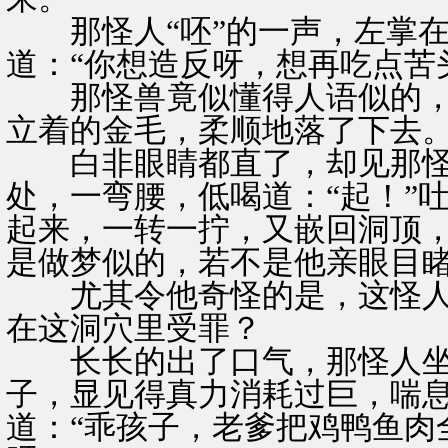
那怪人“呸”的一声，左掌在
道：“你想造反呀，想再吃点苦
那怪兽竟似懂得人语似的，
立着的金毛，柔顺地落了下去
白非眼睛都直了，却见那怪
处，一弯腰，低喝道：“起！”
起来，一转一拧，又嵌回洞顶
是做梦似的，若不是他亲眼目
尤其令他奇怪的是，这怪人
在这洞穴里受罪？
长长的出了口气，那怪人坐
子，显见得真力消耗过巨，喘
道：“乖孩子，老爹把鸡鸭鱼肉