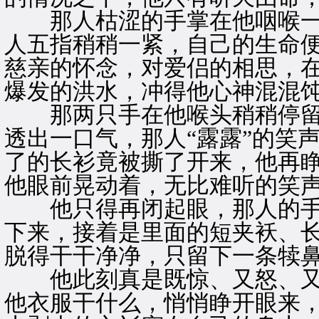
那人枯涩的手掌在他咽喉一
人五指稍稍一紧，自己的生命
慈亲的怀念，对爱侣的相思，
爆发的洪水，冲得他心神混混
那两只手在他喉头稍稍停留
透出一口气，那人“露露”的笑
了的长衫竟被撕了开来，他再
他眼前晃动着，无比难听的笑
他只得再闭起眼，那人的手
下来，接着是里面的短夹袄、
脱得干干净净，只留下一条犊
他此刻真是既惊、又怒、又
他衣服干什么，悄悄睁开眼来