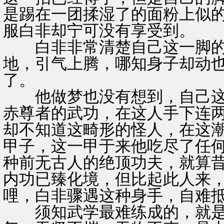
是踢在一团揉湿了的面粉上似
服白非却宁可没有享受到。
白非非常清楚自己这一脚的
地，引气上腾，哪知身子却动
了。
他做梦也没有想到，自己这
赤尊者的武功，在这人手下连
却不知道这畸形的怪人，在这
甲子，这一甲于来他吃尽了任
种前无古人的绝顶功夫，就算
内功已臻化境，但比起此人来
哩，白非骤遇这种身手，自难
须知武学最难练成的，就是