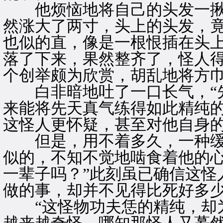
他烦恼地将自己的头发一揪
然涨大了两寸，头上的头发，
也似的直，像是一根恨插在头
落了下来，果然整齐了，怪人
个创举颇为欣赏，胡乱地将方
白非暗地吐了一口长气，“先
来能将先天真气练得如此精纯的
这怪人更怀疑，甚至对他自身
但是，用不着多久，一种缓
似的，不知不觉地啮食着他的心
一辈子吗？”此刻虽已确信这怪
做的事，却并不见得比死好多
“这怪物功夫恁的精纯，却为