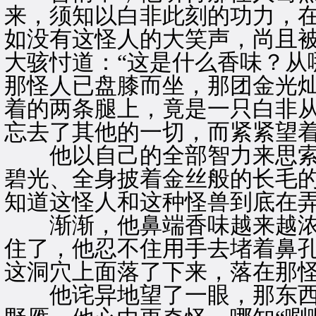
来，须知以白非此刻的功力，
如没有这怪人的大笑声，尚且
大骇忖道：“这是什么香味？从
那怪人已盘膝而坐，那团金光
着的两条腿上，竟是一只白非
忘去了其他的一切，而紧紧望
他以自己的全部智力来思索
碧光、全身披着金丝般的长毛
知道这怪人和这种怪兽到底在
渐渐，他鼻端香味越来越浓
住了，他忍不住用手去堵着鼻孔
这洞穴上面落了下来，落在那
他诧异地望了一眼，那东西