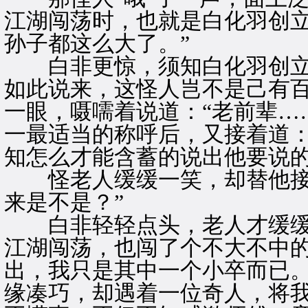
江湖闯荡时，也就是白化羽创
孙子都这么大了。”
白非更惊，须知白化羽创立
如此说来，这怪人岂不是己有
一眼，嗫嚅着说道：“老前辈…
一最适当的称呼后，又接着道：
知怎么才能含蓄的说出他要说
怪老人缓缓一笑，却替他接了
来是不是？”
白非轻轻点头，老人才缓缓说
江湖闯荡，也闯了个不大不中
出，我只是其中一个小卒而已。
缘凑巧，却遇着一位奇人，将