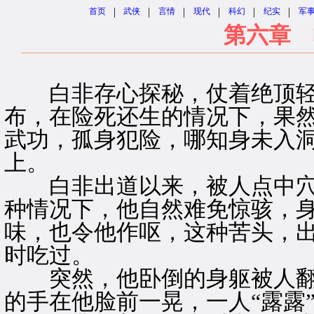
|
|
|
|
|
|
首页
武侠
言情
现代
科幻
纪实
军
第六章 
白非存心探秘，仗着绝顶轻
布，在险死还生的情况下，果
武功，孤身犯险，哪知身未入
上。
白非出道以来，被人点中穴
种情况下，他自然难免惊骇，
味，也令他作呕，这种苦头，
时吃过。
突然，他卧倒的身躯被人翻
的手在他脸前一晃，一人“露露