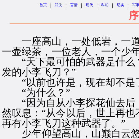
|
|
|
|
|
|
首页
武侠
言情
现代
科幻
纪实
军
序
一座高山，一处低岩，一道
一壶绿茶，一位老人，一个少
“天下最可怕的武器是什么？
发的小李飞刀？”
“以前也许是，现在却不是了
“为什么？”
“因为自从小李探花仙去后，
然叹息：“从今以后，世上再也
再有小李飞刀这种武器了。”
少年仰望高山，山巅白云悠