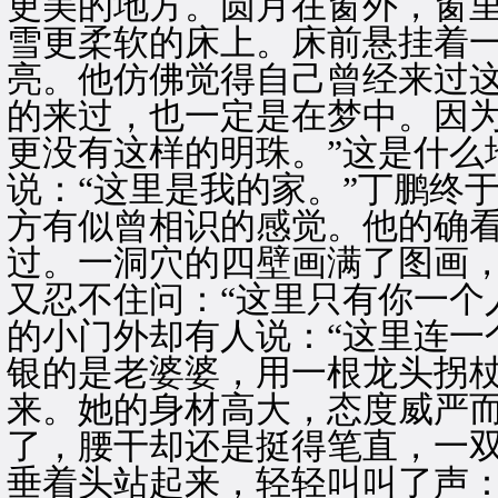
更美的地方。圆月在窗外，窗
雪更柔软的床上。床前悬挂着
亮。他仿佛觉得自己曾经来过
的来过，也一定是在梦中。因
更没有这样的明珠。”这是什么
说：“这里是我的家。”丁鹏终
方有似曾相识的感觉。他的确
过。一洞穴的四壁画满了图画
又忍不住问：“这里只有你一个
的小门外却有人说：“这里连一
银的是老婆婆，用一根龙头拐
来。她的身材高大，态度威严
了，腰干却还是挺得笔直，一
垂着头站起来，轻轻叫叫了声：