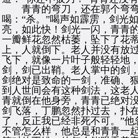
青青的弯刀，还在郭个弯弯
喝：“杀。”喝声如霹雳，剑光
亮，如此快！剑光一闪，青青
一瓣鲜花忽然枯萎，坠下了花
上，人就倒下。老人并没有放
飞下，就像一片叶子般轻轻地
剑，剑已出鞘。老人掌中的剑
剑绝对是致命的一剑，准确、
到人世间会有这种剑法，这老
青就倒在他身旁，青青已绝对
剑飞落，丁鹏忽然扑过去，扑在
了，反正我已经非死不可。”他
不管怎么样，他总是和青青一