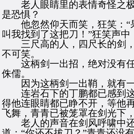
老人眼睛里的表情奇怪之极
是恐惧？
他忽然仰天而笑，狂笑：“果
叫我找到了这把刀！”狂笑声中
三尺高的人，四尺长的剑，
不可笑。
这柄剑一出招，绝对没有任
侏儒。
因为这柄剑一出鞘，就有一
连岩石下的丁鹏都已感到这
得他连眼睛都已睁不开，等他
飞舞，青青已被笼罩在剑光下
老人的声音在剑风呼啸中还
道：“你还不拔刀？”青青还没