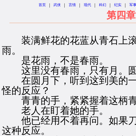
|
|
|
|
|
|
首页
武侠
言情
现代
科幻
纪实
军
第四章
装满鲜花的花蓝从青石上滚
雨。
是花雨，不是春雨。
这里没有春雨，只有月。圆
在圆月下，听到这到美的一
怪的反应？
青青的手，紧紧握着这柄青
老人在盯着她的手。
他已经用不着再问。如果刀
这种反应。