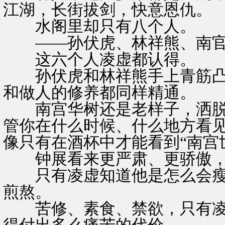
江湖，长街拔剑，快意恩仇。
水阁里却只有八个人。
——孙伏虎、林祥熊、南官
这六个人凌虚都认得。
孙伏虎和林祥熊手上青筋凸
和做人的修养都同样精通。
南宫华树还是老样子，洒脱
管你在什么时候、什么地方看
像只有在酒杯中才能看到“南宫
钟展看来更严肃、更骄傲，
只有凌虚知道他是怎么会瘦
煎熬。
苦修、素食、禁欲，只有凌