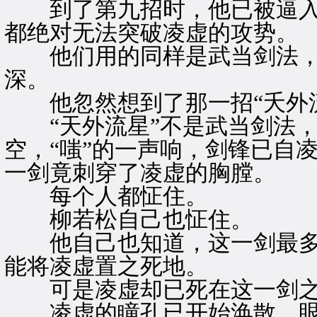
到了第九招时，他已被逼入
都绝对无法突破凌虚的攻势。
他们用的同样是武当剑法，
深。
他忽然想到了那一招“夭外流
“天外流星”不是武当剑法，
空，“嗤”的一声响，剑锋已自
一剑竟刺穿了凌虚的胸膛。
每个人都怔住。
柳若松自己也怔住。
他自己也知道，这一剑最多
能将凌虚置之死地。
可是凌虚却已死在这一剑之
凌虚的瞳孔已开始涣散，眼