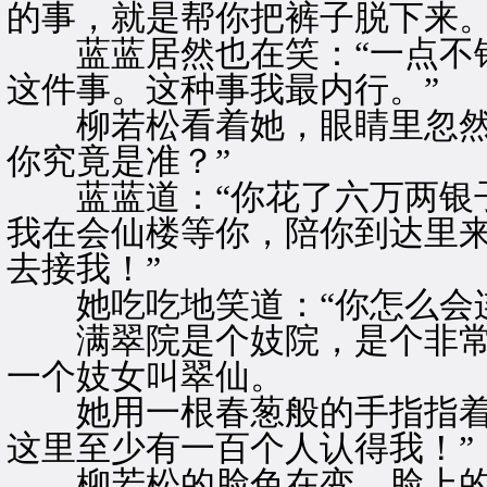
的事，就是帮你把裤子脱下来。
蓝蓝居然也在笑：“一点不错
这件事。这种事我最内行。”
柳若松看着她，眼睛里忽然露
你究竟是准？”
蓝蓝道：“你花了六万两银子
我在会仙楼等你，陪你到达里
去接我！”
她吃吃地笑道：“你怎么会连
满翠院是个妓院，是个非常
一个妓女叫翠仙。
她用一根春葱般的手指指着自
这里至少有一百个人认得我！”
柳若松的脸色在变，脸上的