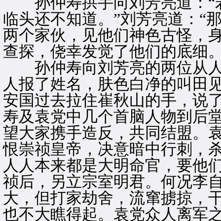
孙仲寿拱手向刘芳亮道：“若
临头还不知道。”刘芳亮道：“
两个家伙，见他们神色古怪，
查探，侥幸发觉了他们的底细。
孙仲寿向刘芳亮的两位从人道
人报了姓名，肤色白净的叫田
安国过去拉住崔秋山的手，说
寿及袁党中几个首脑人物到后
望大家携手造反，共同结盟。
恨崇祯皇帝，决意暗中行刺，
人人本来都是大明命官，要他
祯后，另立宗室明君。何况李自
大，但打家劫舍，流窜掳掠，
也不大瞧得起。袁党众人离军