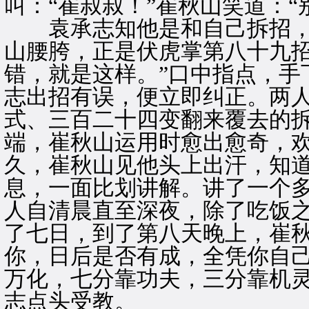
叫：“崔叔叔！”崔秋山笑道：
袁承志知他是和自己拆招，
山腰胯，正是伏虎掌第八十九招
错，就是这样。”口中指点，手
志出招有误，便立即纠正。两
式、三百二十四变翻来覆去的
端，崔秋山运用时愈出愈奇，
久，崔秋山见他头上出汗，知
息，一面比划讲解。讲了一个
人自清晨直至深夜，除了吃饭
了七日，到了第八天晚上，崔秋
你，日后是否有成，全凭你自
万化，七分靠功夫，三分靠机灵
志点头受教。