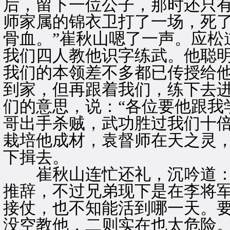
后，留下一位公子，那时还只
师家属的锦衣卫打了一场，死
骨血。”崔秋山嗯了一声。应松
我们四人教他识字练武。他聪
我们的本领差不多都已传授给
到家，但再跟着我们，练下去进
们的意思，说：“各位要他跟我
哥出手杀贼，武功胜过我们十
栽培他成材，袁督师在天之灵，
下揖去。
崔秋山连忙还礼，沉吟道：“
推辞，不过兄弟现下是在李将
接仗，也不知能活到哪一天。
没空教他，二则实在也太危险。