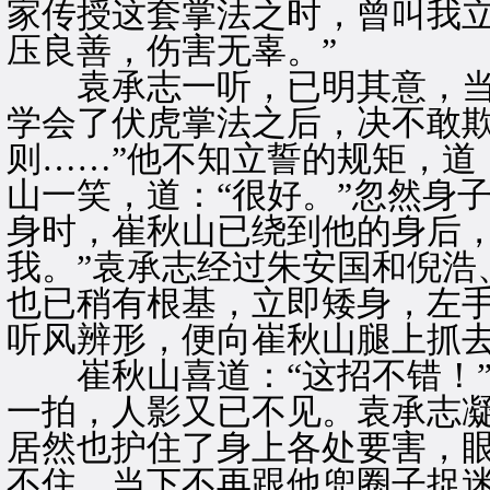
家传授这套掌法之时，曾叫我
压良善，伤害无辜。”
袁承志一听，已明其意，当即
学会了伏虎掌法之后，决不敢
则……”他不知立誓的规矩，道
山一笑，道：“很好。”忽然身
身时，崔秋山已绕到他的身后，
我。”袁承志经过朱安国和倪浩
也已稍有根基，立即矮身，左
听风辨形，便向崔秋山腿上抓
崔秋山喜道：“这招不错！”
一拍，人影又已不见。袁承志
居然也护住了身上各处要害，
不住，当下不再跟他兜圈子捉