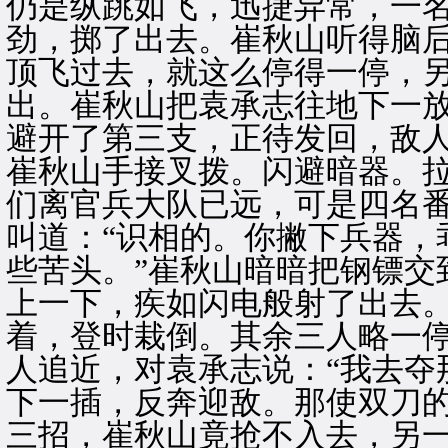
仍是纵跳如飞，迅捷异常，一
劲，掷了出去。崔秋山听得脑
顶飞过去，就这么停得一停，
出。崔秋山把袁承志往地下一
避开了第三支，正待发回，敌
崔秋山手接叉拨。闪避暗器。
们离官兵大队已远，可是四名
叫道：“识相的。你撇下兵器，
些苦头。”崔秋山暗暗把钢镖交
上一下，疾如闪电般射了出去。
着，登时栽倒。其余三人略一
人追近，对袁承志说：“我去夺
下一插，反奔迎敌。那使双刀的
三招，崔秋山竟抢不入去，另