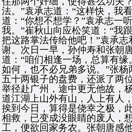
住那两个奸细，使得甚么功夫？
法。”袁承志道：“这样快，我
道：“你想不想学？”袁承志一
我。”崔秋山向应松笑道：“我
把这路掌法传给他吧！”袁承志
谢。次日一早，孙仲寿和张朝
道：“咱们相逢一场，总算有缘
如何，也不必兄弟多说。”张杨
五十两银子的盘费，还派了两
举径赴广州，途中更无他故，
道江湖上山外有山，人上有人
挨到今日，算得是侥幸之极，
相救，已变成没眼睛的废人，
工，便欲回家务农。张朝唐感