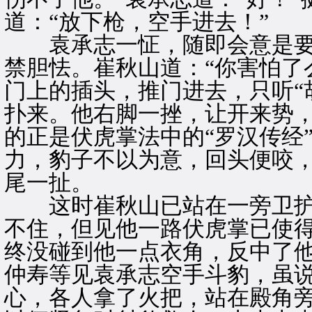
道：“放下枪，空手进去！”
袁承志一怔，随即会意是要
禁胆怯。崔秋山道：“你害怕了
门上的插头，推门进去，只听“
扑来。他右脚一挫，让开来势
的正是伏虎掌法中的“罗汉传经
力，豹子不以为意，回头便咬
尾一扯。
这时崔秋山已站在一旁卫护
不住，但见他一路伏虎掌已使
终没碰到他一点衣角，反中了
仲寿等见袁承志空手斗豹，虽
心，各人拿了火把，站在殿角