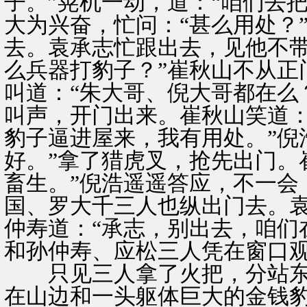
子。”晃机一动，道：“咱们去
大为兴奋，忙问：“甚么用处？
去。袁承志忙跟出去，见他不带
么兵器打豹子？”崔秋山不从正
叫道：“朱大哥、倪大哥都在么
叫声，开门出来。崔秋山笑道：
豹子逼进屋来，我有用处。”倪
好。”拿了猎虎叉，抢先出门。
畜生。”倪浩遥遥答应，不一会
国、罗大千三人也纵出门去。
仲寿道：“承志，别出去，咱们
和孙仲寿、应松三人凭在窗口
只见三人拿了火把，分站东
在山边和一头躯体巨大的金钱