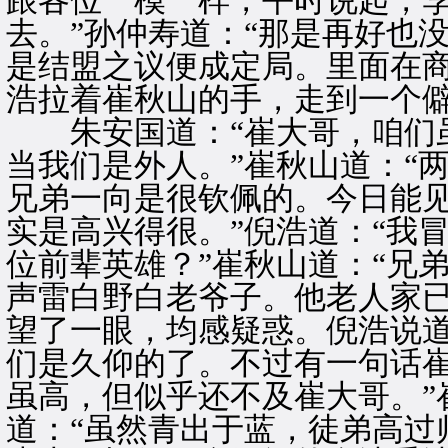
跟各位一模一样，平时说起，
去。”孙仲寿道：“那是再好也
是结盟之议便成定局。里面在
浩拉着崔秋山的手，走到一个
朱安国道：“崔大哥，咱们虽
当我们是外人。”崔秋山道：“
兄弟一向是很钦佩的。今日能
实是高兴得很。”倪浩道：“我
位前辈英雄？”崔秋山道：“兄
声雷白野白老爷子。他老人家已
望了一眼，均感疑惑。倪浩说道
们是久仰的了。不过有一句话
虽高，但似乎还不及崔大哥。”
道：“虽然青出于蓝，徒弟高过