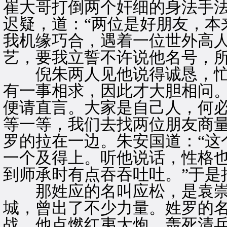
崔大哥打倒两个奸细的身法手法
迟疑，道：“两位是好朋友，本
我机缘巧合，遇着一位世外高
艺，要我立誓不许说他名号，所
倪朱两人见他说得诚恳，忙道
有一事相求，因此才大胆相问。
便请直言。大家是自己人，何必
等一等，我们去找两位朋友商量
罗的拉在一边。朱安国道：“这
一个及得上。听他说话，性格也
到师承时有点吞吞吐吐。”于是
那姓应的名叫应松，是袁崇
城，曾出了不少力量。姓罗的
战，他点燃红夷大炮，轰死清