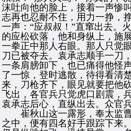
沫吐向他的脸上，接着一声惨
志再也忍耐不住，用力一挣，
一声：“应叔叔！”直窜出去。
的应松砍落，他和身纵上，施展
一拳正中那人右眼。那人只觉
刀已被夺去。袁承志顺手一刀
一条肩膀卸下，也已痛得他怪
了一惊，登时逃散，待得看清
来，刀枪齐下，眼见就要把他
飞出，各官兵只觉虎口剧震，
袁承志后心，直纵出去。众官
崔秋山这一露形，奉太监曹
之中，便有四名好手跟踪下来