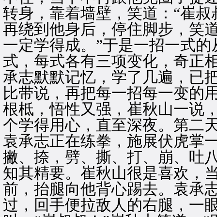
转身，靠着墙壁，笑道：“崔叔
再绕到他身后，停住脚步，笑道
一定学得成。”于是一招一式的
式，每式各有三项变化，奇正
承志默默记忆，学了几遍，已
比带说，再把每一招每一变的
根柢，悟性又强，崔秋山一说
个学得用心，直至深夜。第二
袁承志正在练拳，施展伏虎掌
撇、捺，劈、撕、打、崩、吐
知其精要。崔秋山很是喜欢，
前，抬腿向他背心踢去。袁承
过，回手便拉敌人的右腿，一