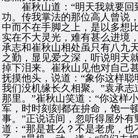
崔秋山道：“明天我就要回到
功。传我掌法的那位高人曾说
中而不在手脚之上，是以多想
实在不大灵光，难有甚么进境，
承志和崔秋山相处虽只有八九
之勤，显见爱之深，听说明天
掉下泪来。崔秋山见他对自己
抚摸他头，说道：“象你这样聪
我们没机缘长久相聚。”袁承志
那里。”崔秋山笑道：“你这样
军，时时刻刻都在拚命，饱一
事。”正说话间，忽听得屋外有
道：“那是甚么？不是老虎，也