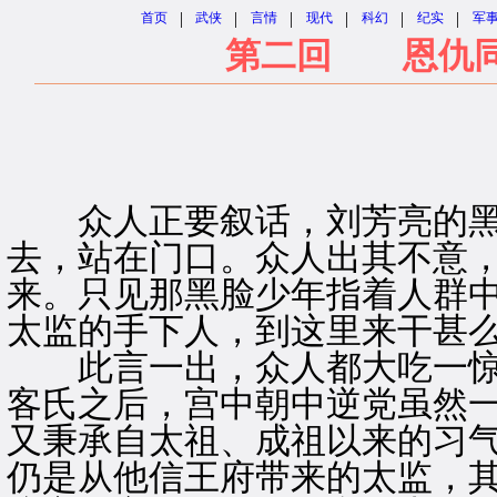
|
|
|
|
|
|
首页
武侠
言情
现代
科幻
纪实
军
第二回 恩仇同
众人正要叙话，刘芳亮的黑
去，站在门口。众人出其不意
来。只见那黑脸少年指着人群中
太监的手下人，到这里来干甚么
此言一出，众人都大吃一惊
客氏之后，宫中朝中逆党虽然
又秉承自太祖、成祖以来的习
仍是从他信王府带来的太监，