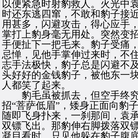
以便紧急时射豹救人。火光中
时还东逃四窜，不敢和豹子接
用甚多，闪避攻击，得心应手
掌打上豹身毫无用处。突然变
手便扯下一把毛来。豹子受痛
忌惮，见他手掌伸过来时，不
志手法极快，豹子总是闪避不
头好好的金钱豹子，被他东一
人都笑了起来。
豹毛虽被抓去，但空手终究
招“菩萨低眉”，矮身正面向豹
随即飞身扑来，一刹那间，袁
双镖飞出。那豹伸右脚拨落双
凝目看时，只见他躲在豹子腹