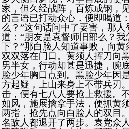
家，但久经战阵，百炼成钢，
的言语已打动众心，便即喝道：
么？”这句话问中了要害，那人
道：“朋友是袁督师旧部么？我
下？”那白脸人知道事败，向黄
双双落在门口。黄须人挥刀向
男半女，行动却甚是迅捷，腕
脸少年胸口点到。黑脸少年因
方起疑，上山来身上不带兵刃
击，便有七八人要抢上救援。
如风，施展擒拿手法，便抓黄
两指，抢先点向白脸人的双目
名敌人都退开了两步。袁党众