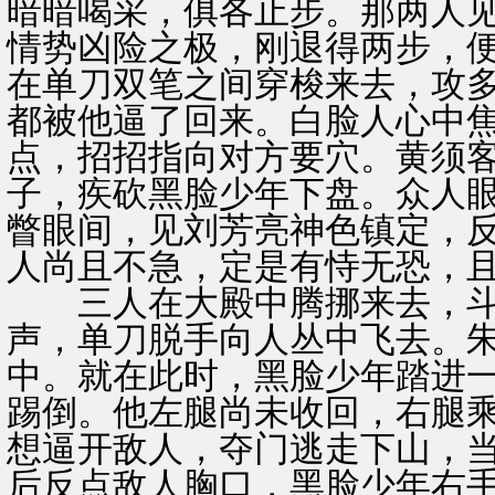
暗暗喝采，俱各止步。那两人
情势凶险之极，刚退得两步，
在单刀双笔之间穿梭来去，攻
都被他逼了回来。白脸人心中
点，招招指向对方要穴。黄须
子，疾砍黑脸少年下盘。众人
瞥眼间，见刘芳亮神色镇定，
人尚且不急，定是有恃无恐，
三人在大殿中腾挪来去，斗
声，单刀脱手向人丛中飞去。
中。就在此时，黑脸少年踏进
踢倒。他左腿尚未收回，右腿
想逼开敌人，夺门逃走下山，
后反点敌人胸口，黑脸少年右