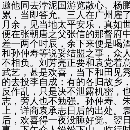
邀他同去浡泥国游览散心。杨
累，当即答允。三人在广州雇
月余，见当地太平安乐，真如
便在张朝唐之父张信的那督府
差一两个时辰，余下来便是喝
和孙仲寿等说妥结盟之事，众
不相负。刘芳亮正要和袁党着
武艺，甚是欢喜，当下和田见
的去投李自成；有的各归故乡
反作乱，只是决不泄露机密，
志，旁人也不勉强。孙仲寿、
上，详商袁承志日后的出处。
后，欢喜得一夜没睡好觉。翌
事。下午众人纷纷下山，临行