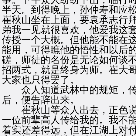
半天。到得晚上，孙仲寿和应
崔秋山坐在上面，要袁承志行拜
弟我一见就很喜欢，他爱我这
传授一个大概。但他能不能在
能用，可得瞧他的悟性和以后
磋，师徒的名份是无论如何谈不
招两式，就是终身为师。崔大哥
大家也只得罢了。
众人知道武林中的规矩，传
后，便告辞出来。
崔秋山等众人出去，正色说道
一位前辈高人传给我的。我不
着实还差得远，但在江湖上对