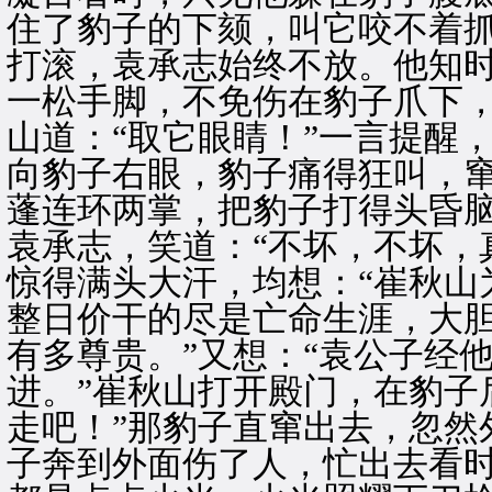
住了豹子的下颏，叫它咬不着
打滚，袁承志始终不放。他知
一松手脚，不免伤在豹子爪下，
山道：“取它眼睛！”一言提醒
向豹子右眼，豹子痛得狂叫，
蓬连环两掌，把豹子打得头昏
袁承志，笑道：“不坏，不坏，
惊得满头大汗，均想：“崔秋山
整日价干的尽是亡命生涯，大
有多尊贵。”又想：“袁公子经
进。”崔秋山打开殿门，在豹子
走吧！”那豹子直窜出去，忽然
子奔到外面伤了人，忙出去看