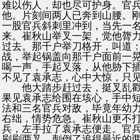
难以伤人，却也尽可护身。官
他。片刻间两人已奔到山腰。
一股官兵斜刺里冲到，当先一
来。崔秋山举叉一架，觉他膂力
过去。那千户举刀格开，叫道：
战，举起锅盖向那千户面前一
喝一声，手起叉落，从他胁下
不见了袁承志，心中大惊，只
他大踏步赶过去，挺叉乱戳
果见袁承志给围在垓心，手中
法和三名官兵对敌，毕竟年幼
右绌，情势危急。崔秋山更不
兵，左手拉了袁承志便走。官
刷刷两叉，刺倒了追得最近的