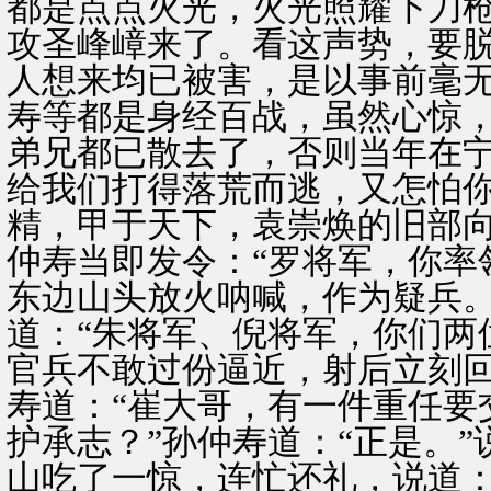
都是点点火光，火光照耀下刀
攻圣峰嶂来了。看这声势，要
人想来均已被害，是以事前毫
寿等都是身经百战，虽然心惊，
弟兄都已散去了，否则当年在
给我们打得落荒而逃，又怎怕你
精，甲于天下，袁崇焕的旧部
仲寿当即发令：“罗将军，你率
东边山头放火呐喊，作为疑兵。
道：“朱将军、倪将军，你们两
官兵不敢过份逼近，射后立刻回
寿道：“崔大哥，有一件重任要
护承志？”孙仲寿道：“正是。
山吃了一惊，连忙还礼，说道：