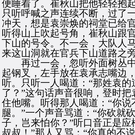
便睡着了。崔秋山把他轻轻抱
只听呼喊之声连续不断，过了
冲天，想是袁崇焕的祠堂已给
听得山上吹起号角，崔秋山跟
下山的号令。不一会，大队人
来这山洞就在官兵下山道路之
再过一会，忽听外面树丛中
起钢叉，左手放在袁承志嘴边
听。只听一人喝道：“那姓袁的
了？”这句话声音很响，登时把
住他嘴。听得那人喝道：“你说
腿。”一个声音骂道：“你砍就
子，岂来怕你？”听口音正是应
叔叔！”那人又骂：“你真的不