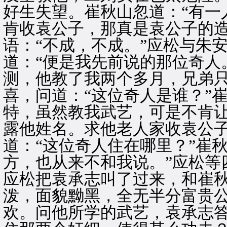
好生失望。崔秋山忽道：“有一
肯收袁公子，那真是袁公子的造
语：“不成，不成。”应松与朱安
道：“便是我先前说的那位奇人
测，他教了我两个多月，兄弟只
喜，问道：“这位奇人是谁？”
特，虽然教我武艺，可是不肯
露他姓名。求他老人家收袁公子
道：“这位奇人住在哪里？”崔
方，也从来不和我说。”应松等
应松把袁承志叫了过来，和崔
泼，面貌黝黑，全无半分富贵
欢。问他所学的武艺，袁承志答