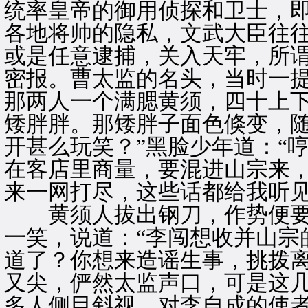
统率皇帝的御用侦探和卫士，即
各地将帅的隐私，文武大臣往
或是任意逮捕，关入天牢，所谓
密报。曹太监的名头，当时一
那两人一个满腮黄须，四十上
矮胖胖。那矮胖子面色倏变，随
开甚么玩笑？”黑脸少年道：“
在客店里商量，要混进山宗来
来一网打尽，这些话都给我听见
黄须人拔出钢刀，作势便要
一笑，说道：“李闯想收并山宗
道了？你想来造谣生事，挑拨离
又尖，俨然太监声口，可是这
多人侧目斜视，对李自成的使