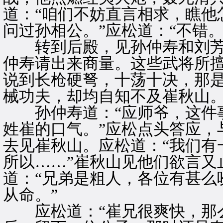
道：“咱们不妨直言相求，瞧他
问过孙相公。”应松道：“不错。
转到后殿，见孙仲寿和刘芳
仲寿请出来商量。这些武将所
说到长枪硬弩，十荡十决，那
械功夫，却均自知不及崔秋山
孙仲寿道：“应师爷，这件事
姓崔的口气。”应松点头答应，
去见崔秋山。应松道：“我们有
所以……”崔秋山见他们欲言又
道：“兄弟是粗人，各位有甚么
从命。”
应松道：“崔兄很爽快，那么