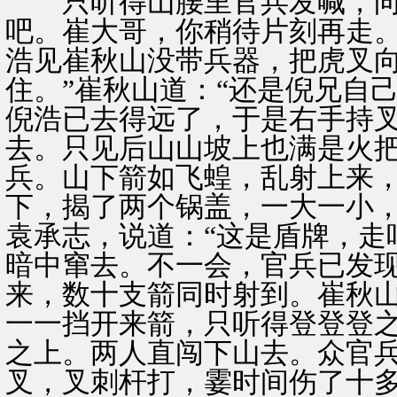
只听得山腰里官兵发喊，向山
吧。崔大哥，你稍待片刻再走。
浩见崔秋山没带兵器，把虎叉向
住。”崔秋山道：“还是倪兄自
倪浩已去得远了，于是右手持
去。只见后山山坡上也满是火
兵。山下箭如飞蝗，乱射上来
下，揭了两个锅盖，一大一小
袁承志，说道：“这是盾牌，走
暗中窜去。不一会，官兵已发
来，数十支箭同时射到。崔秋
一一挡开来箭，只听得登登登
之上。两人直闯下山去。众官
叉，叉刺杆打，霎时间伤了十