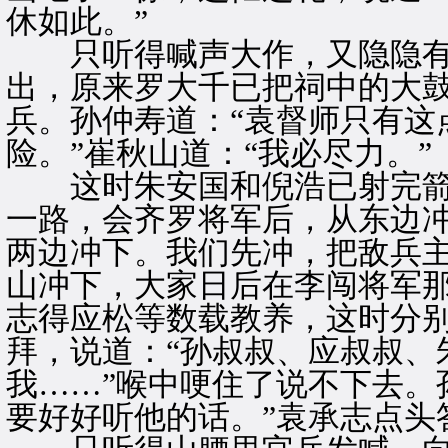
休如此。”
只听得喊声大作，又隐隐有
出，原来罗大千已把祠中的大
兵。孙仲寿道：“袁督师只有这
险。”崔秋山道：“我必尽力。”
这时朱安国和倪浩已射完箭回
一路，会齐罗将军后，从东边
两边冲下。我们先冲，把敌兵
山冲下，大家日后在李闯将军那
志得应松等数载教养，这时分
拜，说道：“孙叔叔、应叔叔、
我……”喉中哽住了说不下去。
要好好听他的话。”袁承志点头