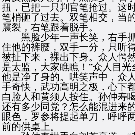
扭，已把一只判官笔抢过。这
笔梢砸了过去。双笔相交，当
震裂，右笔跟着脱手。
黑脸少年一声长笑，右手抓
住他的裤腰，双手一分，只听
被扯下来，裸出下身。众人愕然
是太监，大家瞧瞧！”众人目光
他是净了身的。哄笑声中，众
手奇快，武功高明之极，心下
白脸人和黄须人按住。孙仲寿喝
还有多少同党？怎么能混进来的
眼色，罗参将提起单刀，呼呼
前的供桌上。