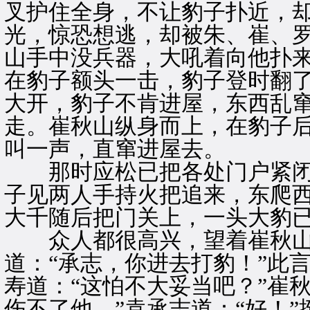
叉护住全身，不让豹子扑近，
光，惊恐想逃，却被朱、崔、
山手中没兵器，大吼着向他扑
在豹子额头一击，豹子登时翻
大开，豹子不肯进屋，东西乱
走。崔秋山纵身而上，在豹子
叫一声，直窜进屋去。
那时应松已把各处门户紧闭
子见两人手持火把追来，东爬
大千随后把门关上，一头大豹
众人都很高兴，望着崔秋山
道：“承志，你进去打豹！”此
寿道：“这怕不大妥当吧？”崔
伤不了他。”袁承志道：“好！