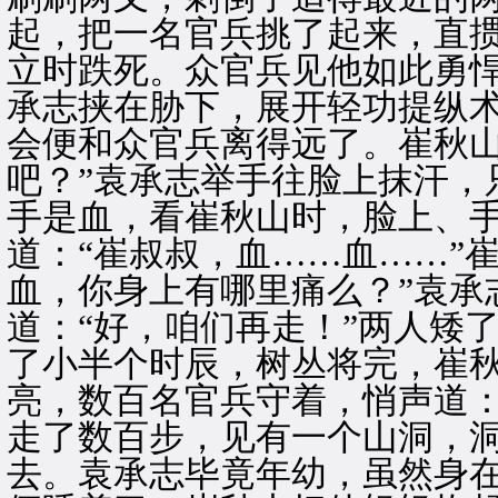
起，把一名官兵挑了起来，直
立时跌死。众官兵见他如此勇
承志挟在胁下，展开轻功提纵
会便和众官兵离得远了。崔秋山
吧？”袁承志举手往脸上抹汗，
手是血，看崔秋山时，脸上、
道：“崔叔叔，血……血……”
血，你身上有哪里痛么？”袁承
道：“好，咱们再走！”两人矮
了小半个时辰，树丛将完，崔
亮，数百名官兵守着，悄声道：
走了数百步，见有一个山洞，
去。袁承志毕竟年幼，虽然身