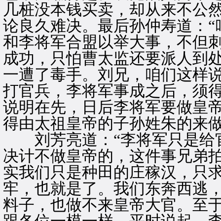
几桩没本钱买卖，却从来不公
论良久难决。最后孙仲寿道：“
和李将军合盟以举大事，不但
成功，只怕曹太监还要派人到
一遭了毒手。刘兄，咱们这样
打官兵，李将军事成之后，须
说明在先，日后李将军要做皇
得由太祖皇帝的子孙姓朱的来做
刘芳亮道：“李将军只是给官
决计不做皇帝的，这件事兄弟
实我们只是种田的庄稼汉，只
牢，也就是了。我们东奔西逃
料子，也做不来皇帝大官。至