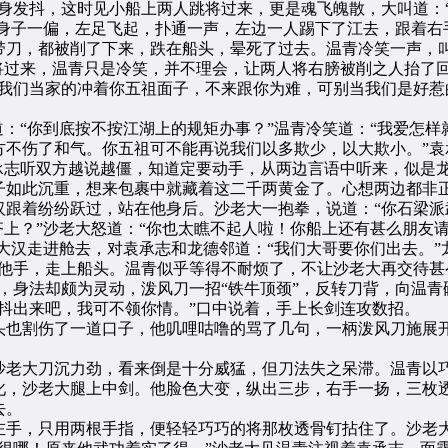
身发抖，这时见小船上两人跳将过来，更是魂飞魄散，大叫道：
青身子一偏，左足飞起，扑通一声，左边一人踢下了江去，跟着
刀，都被削了下来，跌在船头，晕死了过去。温青冷笑一声，叫
将过来，温青只是冷笑，并不理会，让两人将右膀被削之人抬了
我们当家的冲着你五祖面子，不来跟你为难，可别当我们是好惹
“你到底按不按江湖上的规矩办事？”温青冷笑道：“我爱怎样就
方不伤了和气。你五祖可不能再说我们以多欺少，以大欺小。”袁
承志听双方越说越僵，知道定要动手，从两边言语中听来，似是
子如此沉重，想来包裹中就藏着这二千两黄金了。心想两边都非
汉跟着纷纷跃过，站在他身后。沙老大一抱拳，说道：“你石梁派
齐上？”沙老大怒道：“你也太瞧不起人啦！你船上还有甚么朋友
名大汉走进舱去，对袁承志和龙德邻道：“我们大哥要你们出去。”
他手，走上船头。温青似乎等得不耐烦了，不让沙老大再交待甚
，身法却颇为灵动，泼风刀一招“铁牛顶颈”，反转刀背，向温
抖出来吧，我可不领你情。”口中说着，手上长剑连攻数招。
也割伤了一道口子，他叽哩咕噜的骂了几句，一柄泼风刀施展开
老大刀沉力劲，看来倒是十分威猛，但刀法失之呆滞。温青以巧
叱，沙老大腿上中剑。他脸色大变，纵出三步，右手一扬，三枚
去。
手，只用两根手指，便轻轻巧巧的将那枚透骨钉拈住了。沙老大