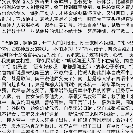
师父及木桑道人所授诸般上乘武功，也有更深一层体会。他望着
使得到秘笈之人刻意探索，终于找到藏宝地图。如果秘笈落入庸
取出金蛇剑来，练熟了剑法，才将金蛇剑插还原处。又过两日，
吱乱叫，不放他走。袁承志更是难分难舍。哑巴带了两头猩猩直
百姓人人衣服褴褛，饿得面黄饥瘦。行出百余里后，见数十名百
。又行数十里，只见倒毙的饥民不绝于途，甚感凄恻。行了数日
吃他娘，穿他娘，开了大门迎闯王。闯王来时不纳粮。”“朝求
“你们唱这种造反的歌儿，不怕杀头吗？”挥动鞭子，向众百姓乱
登时将十多名官兵活活打死了。袁承志见了这等情景，心想：“
，我想前去相投。”那饥民说道：“听说闯王大军眼下在襄陵、闻
有？”那饥民道：“还有好多呢。那都是闯王部下的李公子所作。
的首领听说是来找闯王的，不敢怠慢，忙派人陪他到李自成军中
和蔼，甚是敬佩。闯王说他师父去了江南，想是穆人清在言语中
，再问起崔秋山，则是和穆人清同到江南苏杭一带筹措军饷去了
路费。袁承志谢过受了。那李岩虽是闯军中带兵的将官，但身穿
陷入狱。有一位女侠仰慕他为人，率领灾民攻破牢狱，救了他出
军中，献议均田免赋，善待百姓。闯王言听计从，极为重用。闯
窜，时胜时败，始终难成气候。自得李岩归附，李自成整顿军纪
不得食，官府又来拷打逼粮，一听说“闯王来时不纳粮”，自是
礼，接入营中，请夫人红娘子出见。那红娘子英风爽朗，豪迈不
大势，袁承志当真茅塞顿开。在李岩营中留了三日，直至闯军要
书生衣巾，学着也作书生打扮，径来江南寻访师父。江南地方富