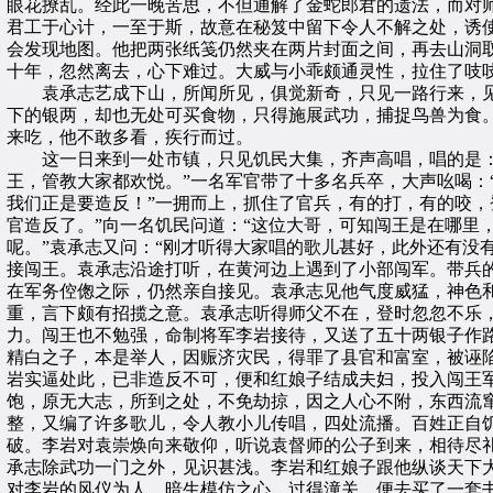
眼花撩乱。经此一晚苦思，不但通解了金蛇郎君的遗法，而对
君工于心计，一至于斯，故意在秘笈中留下令人不解之处，诱
会发现地图。他把两张纸笺仍然夹在两片封面之间，再去山洞
十年，忽然离去，心下难过。大威与小乖颇通灵性，拉住了吱
袁承志艺成下山，所闻所见，俱觉新奇，只见一路行来，见
下的银两，却也无处可买食物，只得施展武功，捕捉鸟兽为食
来吃，他不敢多看，疾行而过。
这一日来到一处市镇，只见饥民大集，齐声高唱，唱的是：“
王，管教大家都欢悦。”一名军官带了十多名兵卒，大声吆喝：
我们正是要造反！”一拥而上，抓住了官兵，有的打，有的咬，
官造反了。”向一名饥民问道：“这位大哥，可知闯王是在哪里
呢。”袁承志又问：“刚才听得大家唱的歌儿甚好，此外还有没
接闯王。袁承志沿途打听，在黄河边上遇到了小部闯军。带兵
在军务倥偬之际，仍然亲自接见。袁承志见他气度威猛，神色
重，言下颇有招揽之意。袁承志听得师父不在，登时忽忽不乐
力。闯王也不勉强，命制将军李岩接待，又送了五十两银子作
精白之子，本是举人，因赈济灾民，得罪了县官和富室，被诬
岩实逼处此，已非造反不可，便和红娘子结成夫妇，投入闯王
饱，原无大志，所到之处，不免劫掠，因之人心不附，东西流
整，又编了许多歌儿，令人教小儿传唱，四处流播。百姓正自饥
破。李岩对袁崇焕向来敬仰，听说袁督师的公子到来，相待尽
承志除武功一门之外，见识甚浅。李岩和红娘子跟他纵谈天下
对李岩的风仪为人，暗生模仿之心，过得潼关，便去买了一套