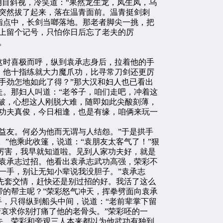
目斜视，冷笑道：“果然龙生龙，凤生凤，乌
突然拔了起来，落在温青面前。温青挺剑刺
指点中，长剑当啷落地。那老者脚尖一挑，把
上留个记号，只怕你日后忘了老夫的厉
。
时喜极而呼，纵到袁承志身后，拉着他的手
。他十指练就大力魔爪功，比寻常刀剑还更厉
手劲怎地如此了得？”那大汉和妇人也已看出
。那妇人叫道：“老爷子，咱们走吧，冲着这
一皱，心想这人刚脱大难，随即如此尖酸刻薄，
功夫真俊，今日相逢，也是有缘，咱俩来玩一
益友。何必为他而无谓与人结怨。”于是拱手
”他乘此收篷，说道：“袁朋友太客气了！”狠
大厉害，我早就知道啦。见到人家功夫好，就是
袁承志过招。他看出袁承志武功高强，荣彩不
一手，别让无知小辈说我没胆子。”袁承志
，先套交情，赶快还是别过招的好。我活了这么
的帮主呢？”荣彩怒气冲天，挥拳劈面向袁承
手，只得纵到船头中间，说道：“老前辈掌下留
苦哀求你别打痛了他的老骨头。”荣彩呸的一
去。荣彩和旁观三人本来都以为他武功有独到