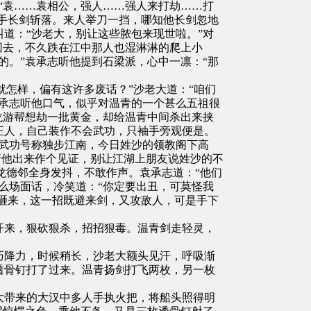
“袁……袁相公，强人……强人来打劫……打
右手长剑斩落。来人举刀一挡，哪知他长剑忽地
道：“沙老大，别让这些脓包来现世啦。”对
回去，不久跌在江中那人也湿淋淋的爬上小
的。”袁承志听他提到石梁派，心中一凛：“那
怎样，偏有这许多废话？”沙老大道：“咱们
承志听他口气，似乎对温青的一个甚么五祖很
龙游帮想劫一批黄金，却给温青中间杀出来挟
正人，自己装作不会武功，只袖手旁观便是。
武功号称独步江南，今日姓沙的领教阁下高
请他出来作个见证，别让江湖上朋友说姓沙的不
龙德邻全身发抖，不敢作声。袁承志道：“他们
么场面话，冷笑道：“你定要出丑，可莫怪我
青砸来，这一招既避来剑，又攻敌人，可是手下
来，狠砍狠杀，招招狠毒。温青剑走轻灵，
降力，时候稍长，沙老大额头见汗，呼吸渐
透骨钉打了过来。温青扬剑打飞两枚，另一枚
带来的大汉中多人手执火把，将船头照得明