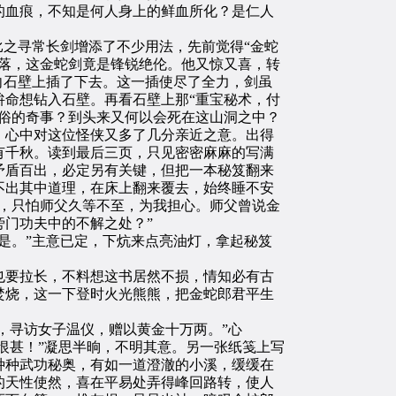
血痕，不知是何人身上的鲜血所化？是仁人
之寻常长剑增添了不少用法，先前觉得“金蛇
落，这金蛇剑竟是锋锐绝伦。他又惊又喜，转
向石壁上插了下去。这一插使尽了全力，剑虽
命想钻入石壁。再看石壁上那“重宝秘术，付
俗的奇事？到头来又何以会死在这山洞之中？
心中对这位怪侠又多了几分亲近之意。出得
有千秋。读到最后三页，只见密密麻麻的写满
矛盾百出，必定另有关键，但把一本秘笈翻来
不出其中道理，在床上翻来覆去，始终睡不安
，只怕师父久等不至，为我担心。师父曾说金
门功夫中的不解之处？”
是。”主意已定，下炕来点亮油灯，拿起秘笈
要拉长，不料想这书居然不损，情知必有古
焚烧，这一下登时火光熊熊，把金蛇郎君平生
，寻访女子温仪，赠以黄金十万两。”心
恨甚！”凝思半晌，不明其意。另一张纸笺上写
种种武功秘奥，有如一道澄澈的小溪，缓缓在
的天性使然，喜在平易处弄得峰回路转，使人