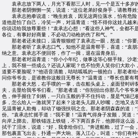
袁承志放下两人，月光下看那三人时，见一个是五十多岁的
那老者阴恻恻一笑，说道：“这位老弟好俊身手，请教尊姓
袁承志抱拳说道：“晚生姓袁，因见这两位落水，怕有危险，
道他是怕了自己，冷笑一声，对温青道：“怪不得你这娃儿越来
你说话给我放尊重些！”袁承志心想：“看这些人神气，全都不
各位，有事好好商量，不必动刀动枪的伤了和气。”
那老者还未接口，温青狠狠瞪了袁承志一眼，怒道：“你要是
那老者听了袁承志口气，知他不是温青帮手，喜道：“袁朋友
纳之意。袁承志不便回答，作了一揖，退在温青身后。
那老者对温青道：“你小小年纪，做事这等心狠手辣。沙老大
上，我不狠一些成么？还说人家呢？也不怕旁人笑你们大欺小
道要不要脸呢？”他语音清脆，咭咭呱呱的一顿抢白，那老者给
问你爷爷去，是谁教你这般目无尊长？”温青道：“尊长也要有
那老者大怒，右手噗的一掌，击在船头桌上，桌面登时碎裂。
夫，去显给我爷爷们看。”那老者道：“你别抬出你那几个爷爷
色，伸手握住了剑柄，一只白玉般的手不住抖动，显是气恼已
多，怎么给人一激就哭了起来？这老头儿跟人吵嘴，怎地又去
见温青被人欺侮，却动了锄强扶弱之念。那老者阴森森的道：
份。”袁承志忙摇手道：“我不要！”温青气得身子发颤，哭道
向岸上掷去。那铁锚连上铁链，不下两百多斤，他掷得这么远，
拭干了泪水，说道：“好，我拿给你们。”奔进船舱，过了一会
那包裹直飞出去，扑通一声大响、落入江心，叫道：“你们有种