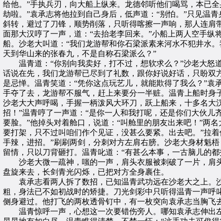
给他。”手执兵刃，向大船上纵来。龙德邻听他们喝骂，本已全
劫啦。”袁承志将他拉到自己身后，低声道：“别怕。”只见温
斜转，避过了刀锋，顺势削落，只听得喀擦一声响，那人连肩带
面那大汉哼了一声，道：“去抬老李回来。”小船上两人空手纵
船。沙老大叫道：“我们龙游帮和你石梁派素来河水不犯井水。
天到华山来的张春九，不是自称石梁派么？”
温青道：“你别向我卖好，打不过，想软求么？”沙老大怒道：
话说在先，我们龙游帮已尽到了礼数，跟你好说好话，只盼双
是忌惮。温青笑道：“凭你这点玩艺儿，就能欺得了我么？”袁
手夺了去，龙游帮不服气，赶上来要分一半赃。温青上船时身
沙老大大声呼喝，手握一柄泼风大环刀，跃上船来，十多名大
招！”温青哼了一声道：“是你一人和我打呢，还是你们大伙儿
要脸。”他掉头对着舱口，说道：“叫舱里的朋友出来吧！”两
要打架，只不过叫咱们作个见证，没甚么要紧。出去吧。”拉着
手辣，进招。”刷刷两剑，分刺对方左肩右膀。沙老大身材魁梧
留情，只以刀背砸打。温青叱道：“有甚么本事，一古脑儿的都
沙老大微一疏神，嗤的一声，肩头衣服被刺破了一片，肩头
盘旋来去，长剑青光闪烁，已把对方全身裹住。
袁承志看两人拆了数招，已知温青武功远在沙老大之上。沙
粗，身法已不如初战时的矫捷。刀光剑彩中只听得温青一声呼
侧身避过。他打飞的两枚透骨钉中，有一枚突向袁承志当胸飞
温青惊呼一声，心想这一次要错伤旁人。哪知袁承志伸出左