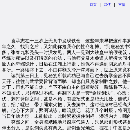
|
|
|
首页
武侠
言情
袁承志在十三岁上无意中发现铁盒，这些年来早把这件事忘
年之久，找到之后，又如此你抢我夺的性命相搏。“到底秘笈中
多，张春九和秃头一时没发见。两人一见到大铁盒中的假秘笈
些练功秘诀以及打暗器的心法，与他师父及木桑道人所授大同
敌人的卑鄙诡计，日后在江湖上行走，难保不再遇到阴恶的对
参研。一路读将下去，不由得额头冷汗涔涔而下，世上原来竟
读到第三日上，见秘笈所载武功已与自己过去所学全然不同
天开，往往与武学要旨背道而驰，却也自具克敌制胜之妙。他
之下，再也不能自休，当下不由自主的照着秘笈一路练将下去
不知招式，只得略过不练。再翻下去是一套“金蛇剑法”，心想
伏，刺打劈削之间，甚是不顾，有些招式更是绝无用处，连试
住，招了哑巴，带了绳索火把，又去洞中。这时他身材已经高
解。他心下大喜，照图试练，暗暗默记，花了几个时辰，将图
当日年幼力弱，未能拔出，此时紧紧握住剑柄，潜运内力，嗤
突然之间，全身凉飕飕地只感寒气逼人，只见那剑形状甚是
伸出分叉，是以剑尖竟有两叉。那剑金光灿烂，握在手中甚是