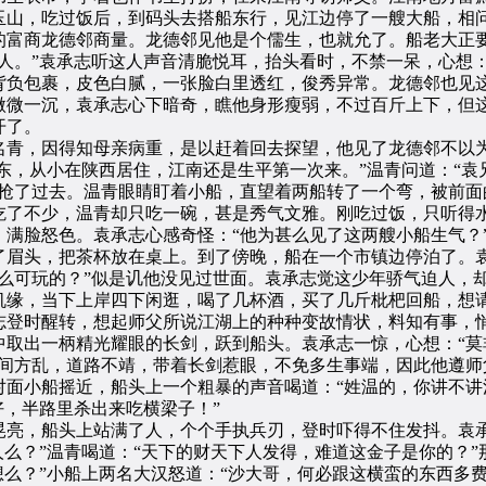
玉山，吃过饭后，到码头去搭船东行，见江边停了一艘大船，相
的富商龙德邻商量。龙德邻见他是个儒生，也就允了。船老大正
人。”袁承志听这人声音清脆悦耳，抬头看时，不禁一呆，心想：
背负包裹，皮色白腻，一张脸白里透红，俊秀异常。龙德邻也见
微微一沉，袁承志心下暗奇，瞧他身形瘦弱，不过百斤上下，但
开了。
青，因得知母亲病重，是以赶着回去探望，他见了龙德邻不以为
东，从小在陕西居住，江南还是生平第一次来。”温青问道：“袁
旁抢了过去。温青眼睛盯着小船，直望着两船转了一个弯，被前面
吃了不少，温青却只吃一碗，甚是秀气文雅。刚吃过饭，只听得
满脸怒色。袁承志心感奇怪：“他为甚么见了这两艘小船生气？
了眉头，把茶杯放在桌上。到了傍晚，船在一个市镇边停泊了。
么可玩的？”似是讥他没见过世面。袁承志觉这少年骄气迫人，
机缘，当下上岸四下闲逛，喝了几杯酒，买了几斤枇杷回船，想
志登时醒转，想起师父所说江湖上的种种变故情状，料知有事，
中取出一柄精光耀眼的长剑，跃到船头。袁承志一惊，心想：“莫
世间方乱，道路不靖，带着长剑惹眼，不免多生事端，因此他遵师
面小船摇近，船头上一个粗暴的声音喝道：“姓温的，你讲不讲
好，半路里杀出来吃横梁子！”
，船头上站满了人，个个手执兵刃，登时吓得不住发抖。袁承
人么？”温青喝道：“天下的财天下人发得，难道这金子是你的？”
想么？”小船上两名大汉怒道：“沙大哥，何必跟这横蛮的东西多