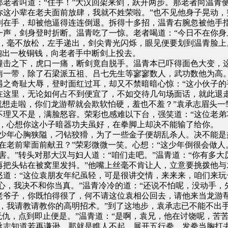
者叫道：“住手！”大汉回架来剑，跃开两步。那老者向温青侧
你这小辈在老夫面前放肆，我就不姓荣啦。”也不见他身子晃动，
剑在手，却被他逼得连连倒退。拆得十多招，温青右腕忽被他手
一声，剑身登时折断。温青吃了一惊。老者喝道：“今日不在你身
逼，毫不放松，左手递出，剑尖青光闪烁，眼见便要划到温青脸上
出一枚铜钱，向老者手中断剑上投去。
击之下，虎口一痛，断剑竟自脱手。温青本已吓得面色大变，这
南一带，除了石梁派五祖、吕七先生等寥寥数人，武功数他为高
之奇耻大辱，登时面红过耳，却又不禁暗暗心惊：“这小伙子的
在这里，无论如何占不到便宜了，不如交待几句场面话，就此退走
就想走啦，你们龙游帮就会欺软怕硬，羞也不羞？”袁承志眉头
不理又不是，满脸怒容。荣彩也感难以下台，强笑道：“这位老弟
信，心想你这小子暗器功夫虽好，在拳脚上却决不能输了给你。
年心胸狭隘，刁钻狡猾，为了一些金子便胡乱杀人。决不能是
在老前辈面前献丑？”荣彩微微一笑。心想：“这少年倒很会做人。
害。”转头对那大汉与妇人道：“咱们走吧。”温青道：“你有多
再把头钻在被窝里发抖。”他嘴上丝毫不肯让人，立意要挑拨他与
道：“这位袁朋友年纪虽轻，可是很讲交情，来来来，咱们来玩
放心，我决不和你当真。”温青冷冷的道：“还说不怕呢，没动手
老爷子，你既怕得很了，何不请这位袁相公回去，请他来当龙游帮
，我请教请教你的高明招术。”到了这地步，袁承志已不能不出
无仇，点到即止便是。”温青道：“是啊，袁兄，他在讨饶呢，苦
承志知道若再谦逊，那就是瞧人不起，展开五行拳，发拳当胸打