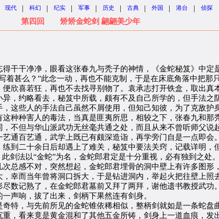
|
|
|
|
|
|
|
|
现代
科幻
纪实
军事
历史
古典
外国
港台
侦探
第四回 矫矫金蛇剑 翩翩美少年
得干干净净，眼看这张春九与秃子的神情，《金蛇秘笈》中定是
写着甚么？”此念一动，再也不能克制，于是在床底角落中把那
，便欣喜若狂，再也不去找寻别物了。袁承志打开铁盒，取出真
小异，约略看去，秘笈中所载，颇有不及自己所学的，但手法之
手，这些人的手法自己虽然不屑使用，但知己知彼，为了克敌护
有这种种害人的毒法，当真是匪夷所思，相较之下，张春九和那
，不但与华山派武功无丝毫共通之处，而且从来不曾听师父说起
一艺通百艺通，武学上既已有颇深造诣，再学旁门自是一点即会
。练到二十余日后却遇上了难关，秘笈中要法关窍，记载详明，
：此剑法以“金蛇”为名，金蛇郎君定是十分重视，必有独到之处
几次总感不对，突然想起，金蛇郎君埋骨的洞中壁上有许多图形
大，幸而当年曾将洞口拆大，于是钻进洞内，举起火把往壁上照
形尽数记熟了，在金蛇郎君墓前又拜了两拜，谢他遗书教授武功
的一声响，拔了出来，剑柄下果然连有剑身。
奇特，与先前所见的金蛇锥依稀相似，整柄剑就如是一条蛇盘曲
沉重，看来竟是黄金混和了其他五金所铸，剑身上一道血痕，发