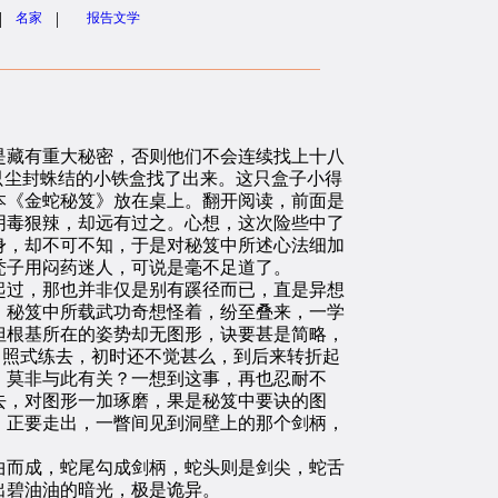
|
|
名家
报告文学
藏有重大秘密，否则他们不会连续找上十八
只尘封蛛结的小铁盒找了出来。这只盒子小得
本《金蛇秘笈》放在桌上。翻开阅读，前面是
阴毒狠辣，却远有过之。心想，这次险些中了
身，却不可不知，于是对秘笈中所述心法细加
秃子用闷药迷人，可说是毫不足道了。
过，那也并非仅是别有蹊径而已，直是异想
。秘笈中所载武功奇想怪着，纷至叠来，一学
但根基所在的姿势却无图形，诀要甚是简略，
。照式练去，初时还不觉甚么，到后来转折起
，莫非与此有关？一想到这事，再也忍耐不
去，对图形一加琢磨，果是秘笈中要诀的图
。正要走出，一瞥间见到洞壁上的那个剑柄，
而成，蛇尾勾成剑柄，蛇头则是剑尖，蛇舌
出碧油油的暗光，极是诡异。