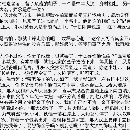
枯瘦老者，留了疏疏的胡子，一个是中年大汉，身材粗壮，另
大名，师承是哪一位？”
这才拉了起来，并非胆敢在前辈面前卖弄粗浅功夫，请勿见怪
越大胆啦，原来有了这么硬的一个帮手。他是你的相好么？”温
是正人，我可莫卷入是非漩涡之中。”于是朗声说道：“在下与这
害怕，那就上岸走你的吧！”袁承志心想：“这个人可当真蛮不
既跟这姓温的没有瓜葛，那好极啦，等我们事了之后，我再和
打不过你，你赶了他走，也就罢了，干么要伤他性命？”温青道
，多欺少。有本事哪，就把人家的金子给拾下来。等我捡了，又
他说得哑口无言。那妇人突然双眉竖起，骂道：“你这小娃儿，
尊长的样儿，想摆摆空架子，来捡便宜，那可不成。”
温青道：“荣老爷子的功夫如何，我早就知道，左右也不过这
来压人。你爷爷便怎样？他们真有本事，也不会让女儿给人糟蹋
极。那大汉和妇人却大笑起来。袁承志见温青脸颊上流下两道清泪
骂人家的父母？年纪一大把，却不分说道理，乱七八糟的，尽说些
“哭有甚么用？快把金子拿出来。我们自己也不贪，金子要拿去给
：“我偏偏不给。”那大汉哼了一声，见大船虽已收帆，但仍顺水
力气确然非同小可。铁锚一落在岸上，大船登时停了。那大汉叫
，双手捧着一个包裹出来，看模样甚是沉重。那大汉正要伸手去接
就把我杀了，要想得金子吗？别妄想啦！”那大汉气得哇哇大叫