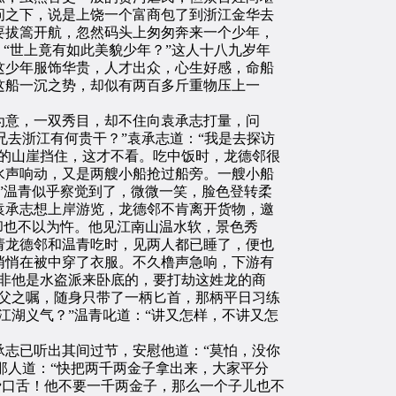
问之下，说是上饶一个富商包了到浙江金华去
要拔篙开航，忽然码头上匆匆奔来一个少年，
“世上竟有如此美貌少年？”这人十八九岁年
这少年服饰华贵，人才出众，心生好感，命船
这船一沉之势，却似有两百多斤重物压上一
意，一双秀目，却不住向袁承志打量，问
兄去浙江有何贵干？”袁承志道：“我是去探访
的山崖挡住，这才不看。吃中饭时，龙德邻很
水声响动，又是两艘小船抢过船旁。一艘小船
”温青似乎察觉到了，微微一笑，脸色登转柔
袁承志想上岸游览，龙德邻不肯离开货物，邀
却也不以为忤。他见江南山温水软，景色秀
请龙德邻和温青吃时，见两人都已睡了，便也
悄悄在被中穿了衣服。不久橹声急响，下游有
非他是水盗派来卧底的，要打劫这姓龙的商
父之嘱，随身只带了一柄匕首，那柄平日习练
江湖义气？”温青叱道：“讲又怎样，不讲又怎
志已听出其间过节，安慰他道：“莫怕，没你
那人道：“快把两千两金子拿出来，大家平分
费口舌！他不要一千两金子，那么一个子儿也不