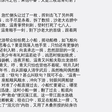
露惊愕之色，乘他不备，又是三枚透骨钉射了
急忙侧头让过了一枚，挥剑击飞了另外两
毒，出手尽是杀着。拆了数招，沙老大右膀中
相救。温青掌劈剑刺，登时打死了七八人。
。温青顺手一剑，割下沙老大的首级，跟着两
游帮众纷纷爬上小船，摇动船橹，如飞般向
鄙恶毒么？要是我落入他手里，只怕还有更惨的
还剑入鞘，向袁承志一揖，忽然甜甜的一笑，
这美少年有礼时温若处子，凶恶时狠如狼虎，
锚扬帆，连夜开船。温青又叫船夫取出龙德邻
青天。哼，青天只怕也管他不着呢。明月几时
年书，自从跟穆人清学武后，虽然晚间偶然翻
道：“联句？甚么叫联句？我可不会。”温青一
。座船顺风顺水，冲向下游，转眼间两船驶
，对准了小船直撞过去。小船忙要避让，哪里
颇迅捷。这时小船一侧，翻了过去，船底向
声“救命”便沉落江底。这一带江面水急礁
扯断帆索，咬在口中，双足在船舷上一撑，飞
了“混元功”内劲，又用了木桑所授的轻身功