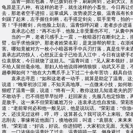
温青一掷出包裹，早已拨剑在手，刷刷两剑，还刺大汉。那老
龟原是王八种。有这样的老子，就生这样的小畜生。今日再让
去，那老者空手进招，运掌成风，攻势凌厉之极。温青虽有长
剑踢了起来，左手握住剑柄，右手搭定剑尖，双手里弯，拍的
害！”手持断剑，向他脸上划去。温青惊呼闪避，老者步步进
袁承志心想：“再不出手，他脸上非受重伤不可。”从囊中掏
当的一声，老者只感手上一震，一枚暗器打在断剑之上，撞
臂，似乎求他保护。那老者姓荣名彩，是龙游帮的帮主，在浙
害。哪知竟被对方一枚小小暗器将手中兵刃打落，真是生平未遇
袁承志武功惊人，心想反正金子已给丢入江中，今日有这硬手
位袁朋友，今日就饶了这娃儿。”温青叫道：“见人家本领好，
不给人留丝毫余地。那妇人给他说得神情狼狈，动武又不是，
趟拳脚如何？”他在大力鹰爪手上下过二十余年苦功，颇具自
袁承志寻思：“如和这老者一动手，就算是助定了温青。这少
说道：“晚辈初涉江湖，不知天高地厚。一点微末小技，如何敢
狠瞪了温青一眼，说道：“终有一天，教你这娃儿知道老夫的厉
不敢动手，巴不得想早早扯呼，赶回家去，先服几包定惊散，
是敌手。这一来不但荣彩尴尬万分，连袁承志也自发恼。荣彩怒
道：“老前辈何必和他一般见识，他是说玩话。”荣彩道：“你
大，还没见过这样，哼，哼，这算甚么？我可说不上来啦。荣
志削去，掌缘将近他面门，倏地收回，叫道：“袁朋友，来来来
情。”荣彩道：“好说，好说。你进招吧，大家初次见面。无冤
声，一口浓痰向温青吐了过去。温青嘻嘻一笑，侧身避过。袁