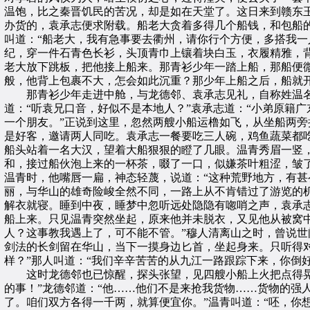
温饱，比之秦晋饥民的苦况，却是如在天堂了。这日来到赣东
办货的，袁承志便求附载。船老大贪着多得几个船钱，和包船
叫道：“船老大，我有急事要去衢州，请你行个方便，多搭我一
纪，穿一件石青色长衫，头顶青巾上镶着块白玉，衣履精雅，
老大放下跳板，把他接上船来。那青衫少年一踏上船，那船便
般，他背上包裹不大，怎会如此沉重？那少年上船之后，船就
那青衫少年走进中舱，与龙德邻、袁承志见礼，自称姓温名
道：“听袁兄口音，好似不是本地人？”袁承志道：“小弟原籍广
一个朋友。”正说到这里，忽然两艘小船运橹如飞，从坐船两
是好客，邀请两人同吃。袁承志一餐要吃三人碗，鸡鱼蔬菜都
船头站着一名大汉，望着大船狠狠的瞪了几眼。温青秀眉一竖，
和，接过船伙泡上来的一杯茶，啜了一口，似嫌茶叶粗涩，皱
温青时，他嘴唇一扁，神态轻蔑，说道：“这种荒野地方，有甚
丽，与华山的雄奇险峻全然不同，一路上从不肯错过了游览的
解衣就寝。睡到中夜，睡梦中忽听远处隐隐有唿哨之声，袁承
船上来。只见温青突然坐起，原来他并未脱衣，又见他从被窝
人？这事教我遇上了，可不能不管。”穆人清离山之时，曾说
剑法的长剑留在华山，当下一摸身边匕首，坐起身来。只听得对
样？”那人叫道：“我们辛辛苦苦的从九江一路跟踪下来，你倒
这时龙德邻也已惊醒，探头张望，见四艘小船上火把点得晃亮
的事！”龙德邻道：“他……他们不是来抢我货物……货物的强
了。咱们双方各得一千两，就算便宜你。”温青叫道：“呸，你