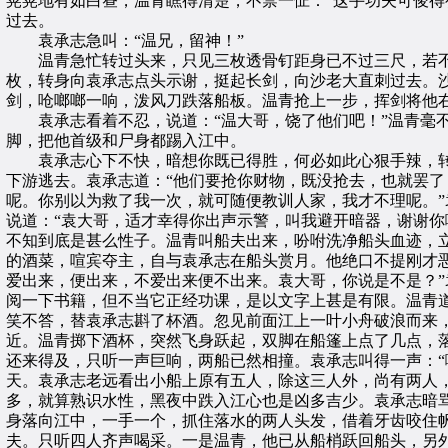
晃晃地有如白昼，温青瞧得清楚，不禁一怔：“这手功夫可俊得
过去。
袁承志急叫：“温兄，留神！”
温青急忙转过头来，只见三枚透骨钉距身已不过三尺，若不
枚，转身向袁承志点头示谢，挺起长剑，向沙老大直刺过去。
剑，呛啷啷一响，泼风刀跌落船板。温青抢上一步，挥剑将他
袁承志看着不忍，说道：“温大哥，饶了他们吧！”温青毫不
脚，把他首级和尸身都踢入江中。
袁承志心下不快，暗想你既已得胜，何必如此心狠手辣，转
下游逃去。袁承志道：“他们要抢你财物，既没抢去，也就罢了
呢。你别以为救了我一次，就可随便教训人家，我才不理呢。
说道：“袁大哥，适才幸得你出声示警，叫我避开暗器，谢谢你
不知到底是甚么性子。温青叫船夫出来，吩咐洗净船头血迹，
的酒菜，喧宾夺主，自与袁承志在船头赏月。他绝口不提刚才
爱出来，便出来，不爱出来便不出来。袁大哥，你说是不是？
阅一下书籍，但不当它正经功课，是以文字上甚是有限。温青道
笑不答，替袁承志斟了杯酒。忽见前面江上一叶小舟破浪而来
近。温青掷下酒杯，突然飞身跃起，双脚在船篷上点了几点，
还来得及，只听一声巨响，两船已然相撞。袁承志叫得一声：“
天。袁承志老远看出小船上原有五人，除这三人外，尚有两人，
多，就算熟识水性，黑夜中跌入江心也是凶多吉少。袁承志暗
身落向江中，一手一个，抓住落水的两人头发，借着牙齿咬住帆
夫。只听四人齐声喝采。一是温青，他已从船梢跃回船头，另