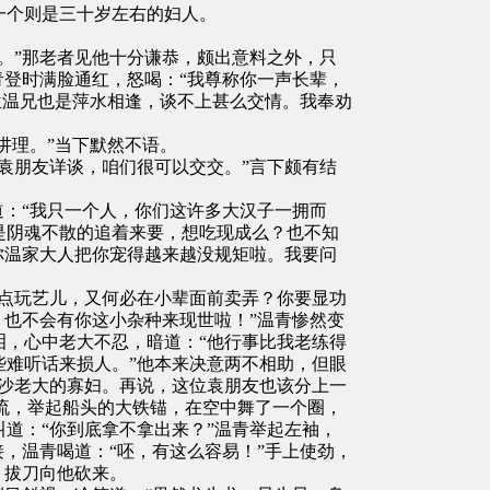
一个则是三十岁左右的妇人。
。”那老者见他十分谦恭，颇出意料之外，只
青登时满脸通红，怒喝：“我尊称你一声长辈，
位温兄也是萍水相逢，谈不上甚么交情。我奉劝
讲理。”当下默然不语。
袁朋友详谈，咱们很可以交交。”言下颇有结
：“我只一个人，你们这许多大汉子一拥而
是阴魂不散的追着来要，想吃现成么？也不知
你温家大人把你宠得越来越没规矩啦。我要问
点玩艺儿，又何必在小辈面前卖弄？你要显功
，也不会有你这小杂种来现世啦！”温青惨然变
，心中老大不忍，暗道：“他行事比我老练得
难听话来损人。”他本来决意两不相助，但眼
沙老大的寡妇。再说，这位袁朋友也该分上一
下流，举起船头的大铁锚，在空中舞了一个圈，
道：“你到底拿不拿出来？”温青举起左袖，
，温青喝道：“呸，有这么容易！”手上使劲，
，拔刀向他砍来。