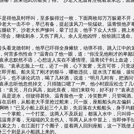
很哪！原来他武功着实了得。”沙老大见温青注视着袁承志，面
是得他及时呼叫，至多躲得过一枚，下面两枚却万万躲避不开，
沙老大一击不中，早已有备，提起泼风刀一轮猛砍。温青恨他歹
右腿砍下。沙老大长声惨叫，晕了过去，他手下众人大惊，拥上
理会，继续刺杀，又伤了两人。余人见他凶悍，纷纷跳江逃命
头看龙德邻时，他早已吓得全身瘫软，动弹不得。跳入江中的龙
，何苦多伤性命？”温青白了他一眼，道：“你没见他刚才的卑
”袁承志默然不语，心想这人实在不通情理。温青拭干剑上血迹，
啦。”袁承志脸上一红，还了一揖，心下发窘，无言可答，只觉
立即开船。船夫见了刚才的狠斗，哪敢违抗，提水洗了船板，拔
恶斗，也不谈论武功，喝了几杯酒，说道：“明月几时有，把酒问
”袁承志听他忽然掉文，只得随口嗯了一声。他小时跟应松念了几
：“袁兄，月白风高，如此良夜，咱们来联句，好不好？”袁承志
，虽是逆水，但驶得甚快。温青脸色一变，冷笑数声，只管喝酒
落在后梢，从船老大手里抢过舵来，只一扳，座船船头向左偏斜
啊哟！”已见小船上跃起三个人影，先后落在大船船头，身手均
一个掌舵，一个打桨。这两人不及跃起，都落入水中，只叫得一
骂温青歹毒，无端端的又去伤人，等两人从水中冒上，当即伸手
索之力，在江面打了个圈子，提着两人回到座船，这一下既使上
外三个则是从小船跳上来的。