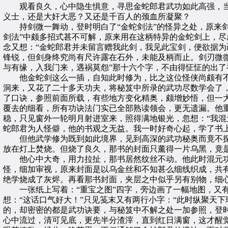
观看良久，心中隐生惧意，寻思金蛇郎君武功如此高强，当
义士，还是大奸大恶？又还是千百人的颈血所凝聚？
持剑微一舞动，登时明白了“金蛇剑法”的怪异之处，原来剑
剑法”中颇多招式甚不可解，原来用在这柄特异的金蛇剑上，
念又想：“金蛇郎君并未留言赠我此剑，我见此宝剑，便欲据为
锋锐，但剑身终究尚有尺许露在石外，未能及柄而止。剑刃微
与有缘，入我门来，遇祸莫怨”那十六个字，不由得怔怔的出
他金蛇剑这么一插，自知此时修为，比之这位怪侠尚颇有不
洞来，又花了二十多天功夫，将秘笈中所录的武功尽数学会了
了口诀，参照前面所载，有些地方变化精奥，颇增妙悟，但一
覆去的细看，所有功诀法门实已全部熟读领会，更无遗漏。他
稳，只见窗外一轮明月射进室来，照得满地银光，忽想：“我
蛇郎君为人怪僻，他的书观之无益。我一时好奇心起，学了书
但他武学修为既到如此境界，见到高深的武功秘奥而竟不探索
放在灯上焚烧。但烧了良久，那书的封面只薰得一片乌黑，竟
他心中大奇，用力拉扯，那书居然纹丝不动。他此时混元功
怪，细加审视，原来封面是以乌金丝和不知甚么细线织成，共
绝学烧成了灰烬。再看那书封面，夹层之中似乎另有别物，细
一张纸上写着：“重宝之图”四字，旁边画了一幅地图，又有
想：“这话口气好大！”只见笺末又有两行小字：“此时纵聚天
的，却密密的都是武功诀要，与秘笈中不解之处一加参照，登
心中流过，清可见底，更先半分渣滓，直到红日满窗，这才醒