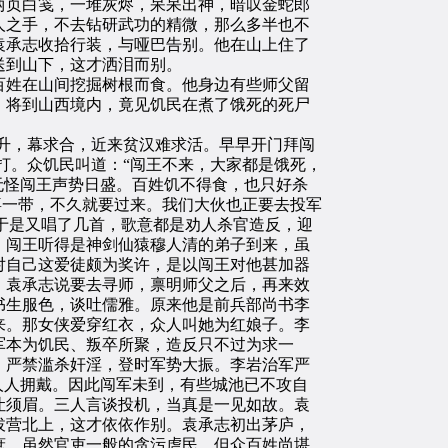
两页白笺，一堆灰烬，呆呆出神，暗叹金蛇郎
人之手，不去钻研武功的精微，那么多半也不
袁承志收拾行装，与哑巴告别。他在山上住了
送到山下，这才洒泪而别。
姓在山间挖掘树根而食。他身边有些师父留
，将到山西境内，竟见饥民在煮了饿死的死尸
升，幕求合，近来贫汉难求活。早早开门拜闯
打。众饥民叫道：“闯王不来，大家都是饿死，
无怪闯王声势日盛。百姓饥不得食，也只好杀
喜一带，不久就要过来。我们大伙也正要去投军
”于是又唱了几首，歌意都是劝人杀官造反，迎
。闯王听得是神剑仙猿穆人清的弟子到来，虽
对自己这爱徒颇为奖许，是以闯王对他甚加器
。袁承志说要去寻师，禀明师父之后，再来效
书生服色，谈吐儒雅。原来他是前兵部尚书李
来。那女侠爱穿红衣，众人叫她为红娘子。李
军本为饥民、叛卒所聚，造反只不过为求一
，严禁滥杀奸淫，登时军势大振。李岩治军严
人人拥戴。因此闯军未到，有些城池已不攻自
让须眉。三人言谈投机，当真是一见如故。袁
拔营北上，这才依依作别。袁承志初出茅庐，
庶，虽然官吏一般的贪污虐民，但众百姓尚堪