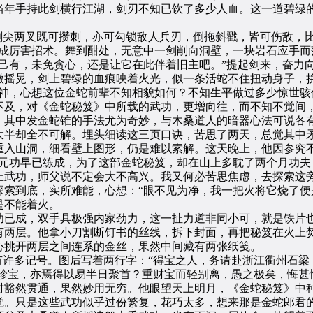
年手持此剑横行江湖，剑刃不知已饮了多少人血。这一道碧绿的
尖两叉既可攒刺，亦可勾锁敌人兵刃，倒拖斜戳，皆可伤敌，比
尽成厉害招术。舞到酣处，无意中一剑削向洞壁，一块岩石应手而
己有，未免贪心，还是让它在此伴着旧主吧。”提起剑来，奋力
微摇晃，剑上碧绿的血痕映着火光，似一条活蛇不住扭动身子，拚
了神，心想这位金蛇前辈不知相貌如何？不知生平做过多少惊世骇
及，对《金蛇秘笈》中所载的武功，更增向往，而不知不觉间，
，其中发金蛇锥的手法尤为奇妙，与木桑道人的暗器心法可说各
大半却全不可解。埋头细读这三页口诀，苦思了两天，总觉其中
重入山洞，细看壁上图形，仍是难以索解。这天晚上，他因参究
混元功早已练成，为了这部金蛇秘笈，却在山上多耽了两个月功夫
上武功，师父说不定会大不高兴。我又何必苦思焦虑，去探索这旁
到底，实所难能，心想：“眼不见为净，我一把火将它烧了便
是不能着火。
已成，双手具极强内家劲力，这一扯力道非同小可，就是铁片也
有两层。他拿小刀割断钉书的丝线，拆下封面，再把秘笈在火上
心挑开两层之间连系的金丝，果然中间藏有两张纸笺。
许多记号。图后写着两行字：“得宝之人，务请赴浙江衢州石梁
下珍宝，亦焉得以易半日聚首？重财宝而轻别离，愚之极矣，悔甚
时豁然贯通，果然妙用无穷。他眼望天上明月，《金蛇秘笈》中
觉。只是这些武功似乎过份繁复，花巧太多，想来那是金蛇郎君